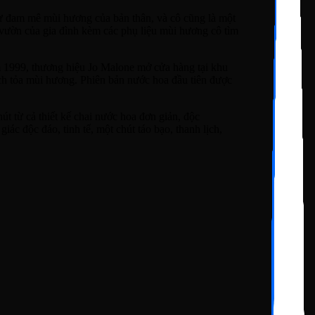
ự đam mê mùi hương của bản thân, và cô cũng là một
 vườn của gia đình kèm các phụ liệu mùi hương cô tìm
 1999, thương hiệu Jo Malone mở cửa hàng tại khu
cách tỏa mùi hương. Phiên bản nước hoa đầu tiên được
t từ cả thiết kế chai nước hoa đơn giản, độc
c độc đáo, tinh tế, một chút táo bạo, thanh lịch,