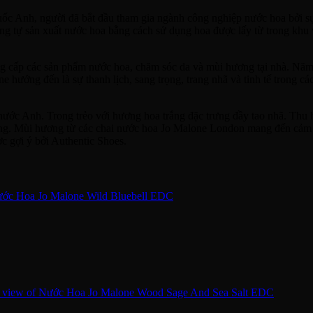
uốc Anh, người đã bắt đầu tham gia ngành công nghiệp nước hoa bởi s
ắng tự sản xuất nước hoa bằng cách sử dụng hoa được lấy từ trong khu
 cấp các sản phẩm nước hoa, chăm sóc da và mùi hương tại nhà. Năm
e hướng đến là sự thanh lịch, sang trọng, trang nhã và tinh tế trong 
ớc Anh. Trong trẻo với hương hoa trắng đặc trưng đầy tao nhã. Thu hú
óng. Mùi hương từ các chai nước hoa Jo Malone London mang đến cảm giá
c gợi ý bởi Authentic Shoes.