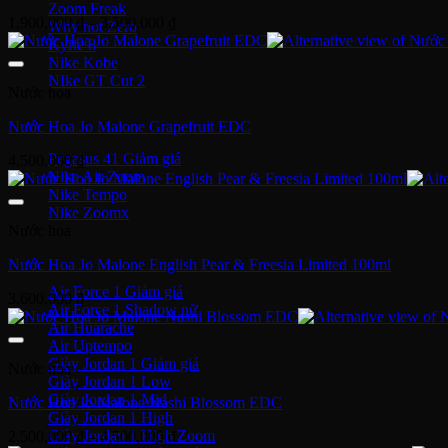
Zoom Freak
Khoảng
1,900,000
₫
–
3,500,000
₫
Why not Zero
giá:
Kyrie 8
từ
Nike Kobe
1,900,000 ₫
NIke GT Cut 2
Nước hoa
đến
3,500,000 ₫
Giày Chạy
Nước Hoa Jo Malone Grapefruit EDC
Pegasus 41
4,500,000
₫
Nike Air Zoom
Nike Tempo
Nike Zoomx
Nước hoa
Nike Air
Nước Hoa Jo Malone English Pear & Freesia Limited 100ml
Air Force 1
3,600,000
₫
Air Force 1 Shadow nữ
Air Huarache
Air Uptempo
Giày Jordan 1
Nước hoa
Giày Jordan 1 Low
Giày Jordan 1 Mid
Nước Hoa Jo Malone Nashi Blossom EDC
Giày Jordan 1 High
Giày Jordan 1 High Zoom
Khoảng
2,500,000
₫
–
4,500,000
₫