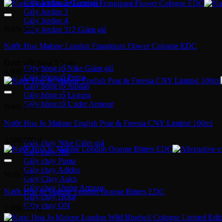
Giày Jordan 2
giá:
Giày Jordan 3
từ
Giày Jordan 4
2,500,000 ₫
Nước hoa
Giày Jordan 312
đến
4,500,000 ₫
Nước Hoa Malone London Frangipani Flower Cologne EDC
Giày bóng rổ
Được xếp hạng
5
5 sao
Giày bóng rổ Nike
4,900,000
₫
Giày bóng rổ Puma
Giày bóng rổ Adidas
Giày bóng rổ Li-ning
Giày bóng rổ Under Armour
Nước hoa
Nước Hoa Jo Malone English Pear & Freesia CNY Limited 100ml
Giày Chạy
3,500,000
₫
Giày chạy Nike
Giày chạy NB
Giày chạy Puma
Giày chạy Adidas
Nước hoa
Giày Chạy Asics
Giày chạy Under Armour
Nước Hoa Jo Malone London Orange Bitters EDC
Giày chạy Hoka
Giày chạy ON
1,900,000
₫