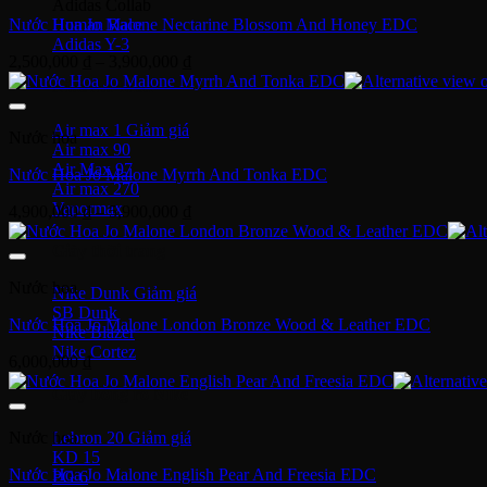
Adidas Collab
Nước Hoa Jo Malone Nectarine Blossom And Honey EDC
Human Race
Adidas Y-3
Khoảng
2,500,000
₫
–
3,900,000
₫
giá:
Nike Air Max
từ
2,500,000 ₫
Air max 1
Nước hoa
đến
Air max 90
3,900,000 ₫
Air Max 97
Nước Hoa Jo Malone Myrrh And Tonka EDC
Air max 270
Vapormax
Khoảng
4,900,000
₫
–
5,900,000
₫
giá:
từ
Giày thời trang
4,900,000 ₫
Nước hoa
đến
Nike Dunk
5,900,000 ₫
SB Dunk
Nước Hoa Jo Malone London Bronze Wood & Leather EDC
Nike Blazer
Nike Cortez
6,000,000
₫
Giày bóng rổ Nike
Lebron 20
Nước hoa
KD 15
Nước Hoa Jo Malone English Pear And Freesia EDC
PG 6