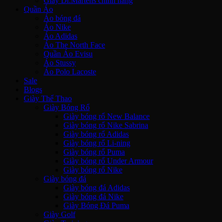
Giày Dr.Martens chính hãng
Quần Áo
Áo bóng đá
Áo Nike
Áo Adidas
Áo The North Face
Quần Áo Evisu
Áo Stussy
Áo Polo Lacoste
Sale
Blogs
Giày Thể Thao
Giày Bóng Rổ
Giày bóng rổ New Balance
Giày bóng rổ Nike Sabrina
Giày bóng rổ Adidas
Giày bóng rổ Li-ning
Giày bóng rổ Puma
Giày bóng rổ Under Armour
Giày bóng rổ Nike
Giày bóng đá
Giày bóng đá Adidas
Giày bóng đá Nike
Giày Bóng Đá Puma
Giày Golf