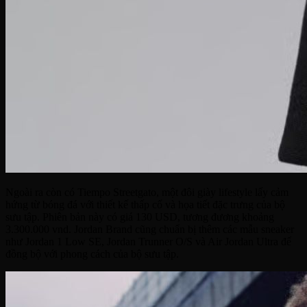
Ngoài ra còn có Tiempo Streetgato, một đôi giày lifestyle lấy cảm
hứng từ bóng đá với thiết kế thấp cổ và họa tiết đặc trưng của bộ
sưu tập. Phiên bản này có giá 130 USD, tương đương khoảng
3.300.000 vnd. Jordan Brand cũng chuẩn bị thêm các mẫu sneaker
như Jordan 1 Low SE, Jordan Trunner O/S và Air Jordan Ultra để
đồng bộ với phong cách của bộ sưu tập.