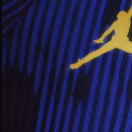
Giày bóng đá Nike
Giày bóng đá Adidas
Giày bóng đá Puma
Giày Golf
Giày Golf Nike
Giày Golf Adidas
Giày Training
Giày Tranining Nike
Giày Tranining Adidas
Giày Leo Núi
Giày leo núi adidas
Giày leo núi Nike
Giày Puma
Puma Palermo