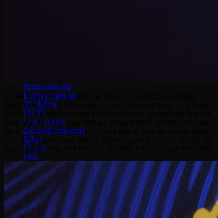
Thắt lưng
Vợt Joola
Vợt Sypik
Vợt Adidas
Vợt Hoead
Vợt CRBN
Vợt Proton
Vợt Gearbox
Vợt Selkirk
Prada
Bvlgari
Jordan Brand kết hợp triết lý đó với di sản của Michael Jordan –
JO Malone
người được xem là biểu tượng của sự vĩ đại trong bóng rổ. Kết quả
DKNY
là một bộ sưu tập vừa mang tinh thần thể thao vừa thể hiện tính thời
Louis Vuitton
trang hiện đại. Một trong những ý tưởng thiết kế nổi bật của bộ sưu
Salvatore ferragamo
tập là “Alegria Que Ameaça”, có thể hiểu là “mối đe dọa của niềm
Kilian
vui”. Ý tưởng này xuất phát từ hình ảnh quen thuộc của các cầu thủ
Chanel
Brazil: khi họ mỉm cười trên sân, đó chính là lúc họ nguy hiểm nhất.
Dior
Lancome
Narciso
Tom Ford
Armani
Gucci
Kenzo
Miller Harris