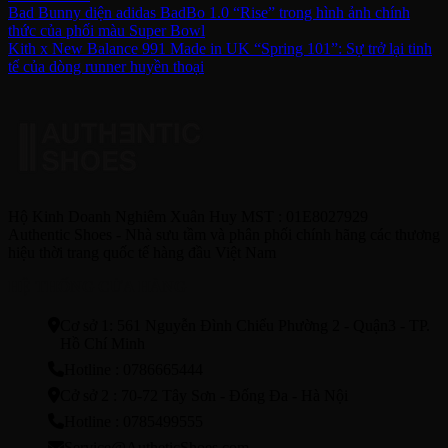
Bad Bunny diện adidas BadBo 1.0 “Rise” trong hình ảnh chính
thức của phối màu Super Bowl
Kith x New Balance 991 Made in UK “Spring 101”: Sự trở lại tinh
tế của dòng runner huyền thoại
Hộ Kinh Doanh Nghiêm Xuân Huy MST : 01E8027929
Authentic Shoes - Nhà sưu tầm và phân phối chính hãng các thương
hiệu thời trang quốc tế hàng đầu Việt Nam
HỆ THỐNG CỬA HÀNG
Cơ sở 1: 561 Nguyễn Đình Chiểu Phường 2 - Quận3 - TP.
Hồ Chí Minh
Hotline : 0786665444
Cở sở 2 : 70-72 Tây Sơn - Đống Đa - Hà Nội
Hotline : 0785499555
Service@AutheticShoes.com