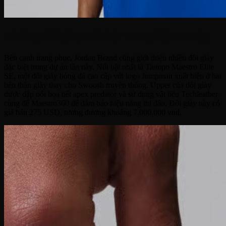
Những đôi giày nổi bật trong bộ sưu tập
Bên cạnh trang phục, Jordan Brand cũng giới thiệu nhiều đôi giày
đặc biệt trong dự án lần này. Nổi bật nhất là Tiempo Maestro Elite
SE, một đôi giày bóng đá cao cấp với logo Jumpman xuất hiện ở hai
bên thân giày thay cho Swoosh truyền thống. Upper của đôi giày
được dập nổi họa tiết apex predator và sử dụng vật liệu Techleather
cùng đế Maestro360 để đảm bảo hiệu năng thi đấu. Đôi giày này có
giá bán 275 USD, tương đương khoảng 7.000.000 vnd.