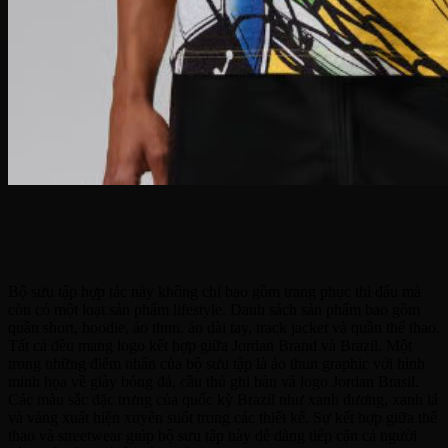
Trang phục lifestyle và bóng đá trong
cùng một bộ sưu tập
Bộ sưu tập hợp tác này không chỉ bao gồm trang phục thi đấu mà
còn có một loạt sản phẩm lifestyle. Danh sách sản phẩm bao gồm
quần short, hoodie, áo thun, áo dài tay, track jacket và quần thể thao.
Tất cả đều mang logo kết hợp giữa Jordan Brand và Brazil. Một
trong những điểm nhấn của bộ sưu tập là áo thun graphic với hình
minh họa về giày bóng đá, cầu thủ ghi bàn và logo Jordan Brasil.
Các màu sắc đặc trưng của quốc kỳ Brazil như xanh dương, xanh lá
và vàng xuất hiện xuyên suốt trong các thiết kế. Sự kết hợp giữa thể
thao và streetwear giúp bộ sưu tập này dễ dàng tiếp cận cả người