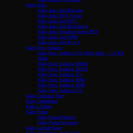
Giày Asics
Giày Asics Gel Kayano
Giày Asics FF3 Novak
Giày Asics Gel-NYC
Giày Asics Gel-Resolution
Giày Asics Solution Speed FF3
Giày Asics Gel 1090
Giày Asics Gel Lyte 3
Giày New Balance
Giày New Balance 530 chính hãng – Giá Tốt
Nhất
Giày New Balance 1906R
Giày New Balance 2002R
Giày New Balance 574
Giày New Balance 9060
Giày New Balance 1000
Giày New Balance 550
Giày Onitsuka Tiger
Giày Timberland
Giày Li-Ning
Giày Puma
Giày Puma Palermo
Giày Puma Speedcat
Giày Lacoste Nam