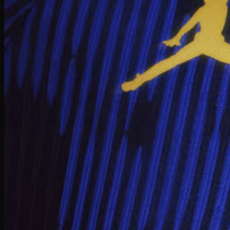
Serge Lutens
Maison Francis
Maison Margiela
Gentle Monster
Prada
Louis Vuitton
Dior
Gucci
Saint Laurent
Bottega Veneta
Versace
Fendi
Ray Ban
Gucci
Champion
Coach
Fendi
Balenciaga
Adidas
Supreme
Celine
Louis Vuitton
Maison Margiela
Nike