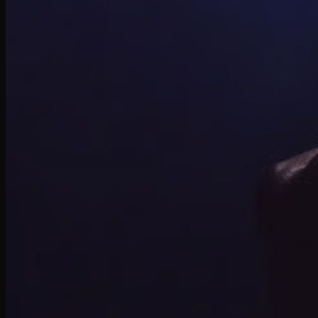
Zoom Freak
Why not Zero
Kyrie 8
Nike Kobe
NIke GT Cut 2
Giày Chạy
Pegasus 41
Nike Air Zoom
Nike Tempo
Nike Zoomx
Nike Air
Air Force 1
Air Force 1 Shadow nữ
Air Huarache
Air Uptempo
Giày Jordan 1
Giày Jordan 1 Low
Giày Jordan 1 Mid
Giày Jordan 1 High
Giày Jordan 1 High Zoom
Giày Jordan 2