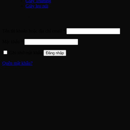
Giày Training
Giày leo núi
Đăng nhập
Bắt
Tên tài khoản hoặc địa chỉ email
*
buộc
Bắt
Mật khẩu
*
buộc
Ghi nhớ mật khẩu
Đăng nhập
Quên mật khẩu?