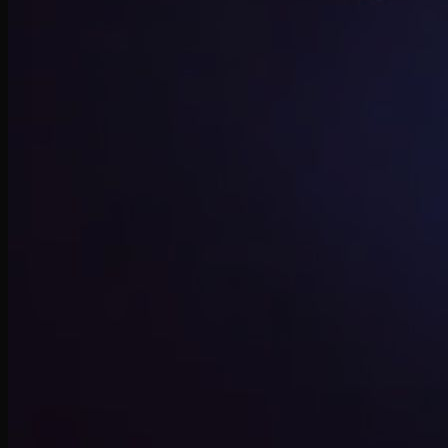
Nike Sacai
Fear of God
Lacoste
Louis Vuitton
Burberry
MCM
Saint Laurent
Givenchy
Prada
Coach
Christian Louboutin
Jimmy Choo
Mihara Yasuhiro
Nike Stussy
Fred Perry
Moncler
Versace
New Balance
Onitsuka Tiger
Phụ Kiện
PickleBall
Nước Hoa
Kinh mắt
Túi chính hãng
Dép