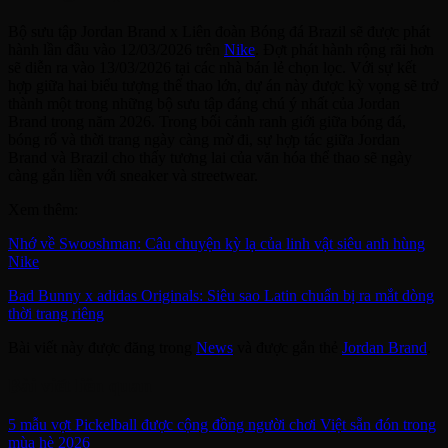
Bộ sưu tập Jordan Brand x Liên đoàn Bóng đá Brazil sẽ được phát
hành lần đầu vào 12/03/2026 trên
Nike
. Đợt phát hành rộng rãi hơn
sẽ diễn ra vào 13/03/2026 tại các nhà bán lẻ chọn lọc. Với sự kết
hợp giữa hai biểu tượng thể thao lớn, dự án này được kỳ vọng sẽ trở
thành một trong những bộ sưu tập đáng chú ý nhất của Jordan
Brand trong năm 2026. Trong bối cảnh ranh giới giữa bóng đá,
bóng rổ và thời trang ngày càng mờ đi, sự hợp tác giữa Jordan
Brand và Brazil cho thấy tương lai của văn hóa thể thao sẽ ngày
càng gắn liền với sneaker và streetwear.
Xem thêm:
Nhớ về Swooshman: Câu chuyện kỳ lạ của linh vật siêu anh hùng
Nike
Bad Bunny x adidas Originals: Siêu sao Latin chuẩn bị ra mắt dòng
thời trang riêng
Bài viết này được đăng trong
News
và được gắn thẻ
Jordan Brand
.
Bài viết liên quan
5 mẫu vợt Pickelball được cộng đồng người chơi Việt sẵn đón trong
mùa hè 2026