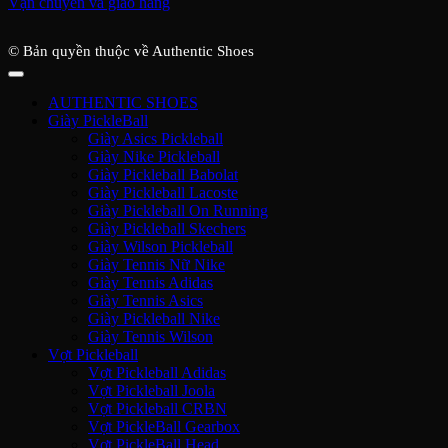
Vận chuyển và giao hàng
© Bản quyền thuộc về Authentic Shoes
AUTHENTIC SHOES
Giày PickleBall
Giày Asics Pickleball
Giày Nike Pickleball
Giày Pickleball Babolat
Giày Pickleball Lacoste
Giày Pickleball On Running
Giày Pickleball Skechers
Giày Wilson Pickleball
Giày Tennis Nữ Nike
Giày Tennis Adidas
Giày Tennis Asics
Giày Pickleball Nike
Giày Tennis Wilson
Vợt Pickleball
Vợt Pickleball Adidas
Vợt Pickleball Joola
Vợt Pickleball CRBN
Vợt PickleBall Gearbox
Vợt PickleBall Head