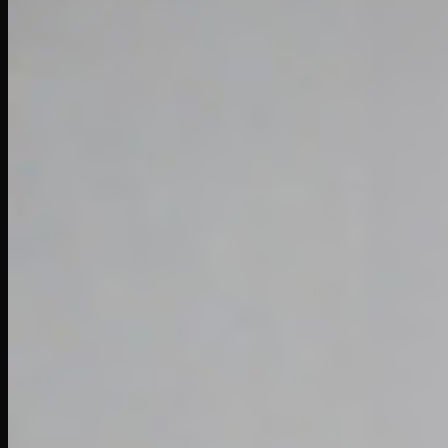
Giày Pickleball Lacoste
Giày Pickleball On Running
Giày Pickleball Skechers
Vợt Pickleball
Vợt Pickleball Adidas
Vợt Pickleball CRBN
Vợt PickleBall Gearbox
Vợt PickleBall Head
Vợt Pickleball Joola
Vợt Pickleball Proton
Vợt Pickleball Selkirk
Vợt Pickleball Six Zero
Vợt Pickleball Sypik
Giày
Giày Adidas
Giày Nike
Giày Jordan
Môn thể thao
Giày Retro Sneaker
Thương hiệu khác
Adidas Original
Adidas XLG
Adidas Samba