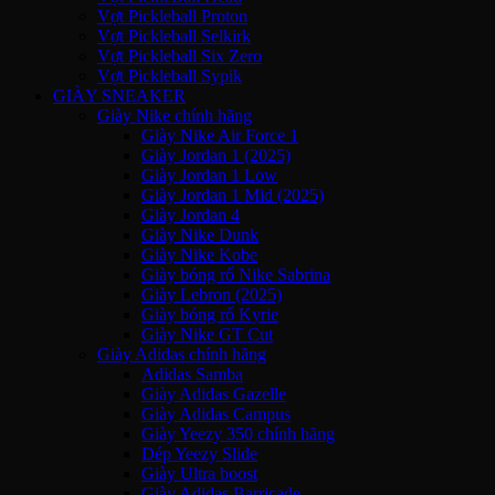
Vợt Pickleball Proton
Vợt Pickleball Selkirk
Vợt Pickleball Six Zero
Vợt Pickleball Sypik
GIÀY SNEAKER
Giày Nike chính hãng
Giày Nike Air Force 1
Giày Jordan 1 (2025)
Giày Jordan 1 Low
Giày Jordan 1 Mid (2025)
Giày Jordan 4
Giày Nike Dunk
Giày Nike Kobe
Giày bóng rổ Nike Sabrina
Giày Lebron (2025)
Giày bóng rổ Kyrie
Giày Nike GT Cut
Giày Adidas chính hãng
Adidas Samba
Giày Adidas Gazelle
Giày Adidas Campus
Giày Yeezy 350 chính hãng
Dép Yeezy Slide
Giày Ultra boost
Giày Adidas Barricade