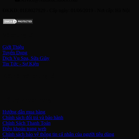
ĐKKD: 01E8027929 - Cấp ngày: 01/06/2019 - Nơi cấp: Hà Nội
Về chúng tôi
Giới Thiệu
Tuyển Dụng
Dịch Vụ Spa, Sửa Giày
Tin Tức - Sự Kiện
Kết nối với chúng tôi
Hỗ trợ khách hàng
Hướng dẫn mua hàng
Chính sách đổi trả và bảo hành
Chính Sách Thanh Toán
Điều khoản trang web
Chính sách bảo vệ thông tin cá nhân của người tiêu dùng