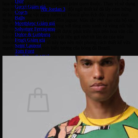
Dior
họa tiết mới thay thế cho elephant print quen thuộc. Thay vì sử dụng
Gucci
họa tiết cổ điển của
Air Jordan 3
, đội ngũ thiết kế đã lấy cảm hứng
Coach
từ ba loài động vật nguy hiểm tại Brazil gồm ếch độc poison dart
Bally
frog, trăn anaconda và báo đốm jaguar. Màu sắc chủ đạo của bộ sưu
Montblanc
tập được lấy từ poison dart frog với tông màu xanh và vàng nổi bật.
Salvatore Ferragamo
Trong khi đó, cấu trúc họa tiết được phát triển dựa trên hoa văn của
Dolce & Gabbana
báo đốm jaguar, còn kết cấu vật liệu gợi nhớ tới làn da của trăn
Fendi
anaconda. Những yếu tố này tạo nên một phong cách thiết kế vừa
Saint Laurent
mạnh mẽ vừa mang tính biểu tượng của bóng đá Brazil.
Tom Ford
Tin Tức – Sự Kiện
Sale
Tìm
kiếm:
Chưa có sản phẩm trong giỏ hàng.
Quay trở lại cửa hàng