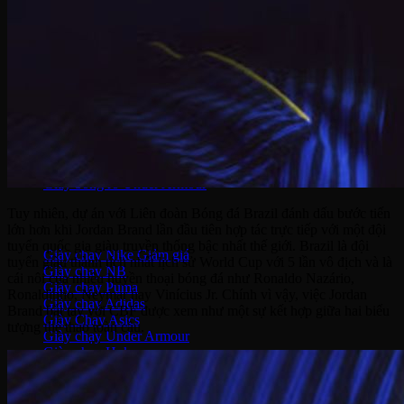
Giày Jordan 3
Giày Jordan 4
Giày Jordan 312
Giày bóng rổ
Giày bóng rổ Nike
Giày bóng rổ Puma
Giày bóng rổ Adidas
Giày bóng rổ Li-ning
Giày bóng rổ Under Armour
Tuy nhiên, dự án với Liên đoàn Bóng đá Brazil đánh dấu bước tiến
Giày Chạy
lớn hơn khi Jordan Brand lần đầu tiên hợp tác trực tiếp với một đội
tuyển quốc gia giàu truyền thống bậc nhất thế giới. Brazil là đội
Giày chạy Nike
tuyển giàu thành tích nhất lịch sử World Cup với 5 lần vô địch và là
Giày chạy NB
cái nôi của nhiều huyền thoại bóng đá như Ronaldo Nazário,
Giày chạy Puma
Ronaldinho, Neymar hay Vinícius Jr. Chính vì vậy, việc Jordan
Giày chạy Adidas
Brand bắt tay với CBF được xem như một sự kết hợp giữa hai biểu
Giày Chạy Asics
tượng thể thao toàn cầu.
Giày chạy Under Armour
Giày chạy Hoka
Giày chạy ON
Giày bóng đá