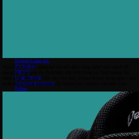
Thắt lưng
Vợt Joola
Vợt Sypik
Vợt Adidas
Vợt Hoead
Vợt CRBN
Vợt Proton
Vợt Gearbox
Vợt Selkirk
Prada
Bvlgari
JO Malone
Ngoài ra, cấu trúc tổng thể của đôi giày cũng được tinh chỉnh để
DKNY
mang lại cảm giác ổn định hơn, đặc biệt trong các tình huống bật
Louis Vuitton
nhảy hoặc tiếp đất. Điều này cho thấy Jordan Brand đang ngày càng
Salvatore ferragamo
hoàn thiện dòng signature của Tatum theo hướng toàn diện hơn.
Kilian
Chanel
Dior
Lancome
Narciso
Tom Ford
Armani
Gucci
Kenzo
Miller Harris