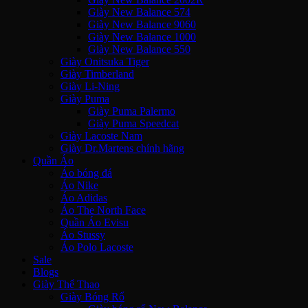
Giày New Balance 574
Giày New Balance 9060
Giày New Balance 1000
Giày New Balance 550
Giày Onitsuka Tiger
Giày Timberland
Giày Li-Ning
Giày Puma
Giày Puma Palermo
Giày Puma Speedcat
Giày Lacoste Nam
Giày Dr.Martens chính hãng
Quần Áo
Áo bóng đá
Áo Nike
Áo Adidas
Áo The North Face
Quần Áo Evisu
Áo Stussy
Áo Polo Lacoste
Sale
Blogs
Giày Thể Thao
Giày Bóng Rổ