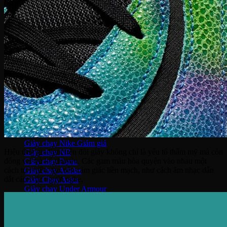
Giày Jordan 3
Giày Jordan 4
Giày Jordan 312
Giày bóng rổ
Giày bóng rổ Nike
Giày bóng rổ Puma
Giày bóng rổ Adidas
Giày bóng rổ Li-ning
Giày bóng rổ Under Armour
Giày Chạy
Giày chạy Nike
Hiệu ứng gradient trên đôi giày không chỉ là yếu tố thẩm mỹ mà còn
Giày chạy NB
đóng vai trò kể chuyện. Các gam màu hòa quyện vào nhau một
Giày chạy Puma
cách tự nhiên, tạo nên cảm giác liền mạch, như cách âm nhạc dẫn
Giày chạy Adidas
dắt cảm xúc người nghe.
Giày Chạy Asics
Giày chạy Under Armour
Giày chạy Hoka
Giày chạy ON
Giày bóng đá