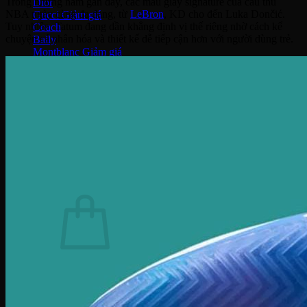
Trong những năm gần đây, các mẫu giày signature của cầu thủ
Dior
NBA ngày càng đa dạng, từ
LeBron
, KD cho đến Luka Dončić.
Gucci
Tuy nhiên, Tatum đang dần khẳng định vị thế riêng nhờ cách kể
Coach
chuyện cá nhân hóa và thiết kế dễ tiếp cận hơn với người dùng trẻ.
Bally
Montblanc
Salvatore Ferragamo
Dolce & Gabbana
Fendi
Saint Laurent
Tom Ford
Tin Tức – Sự Kiện
Sale
Tìm
kiếm:
Chưa có sản phẩm trong giỏ hàng.
Quay trở lại cửa hàng