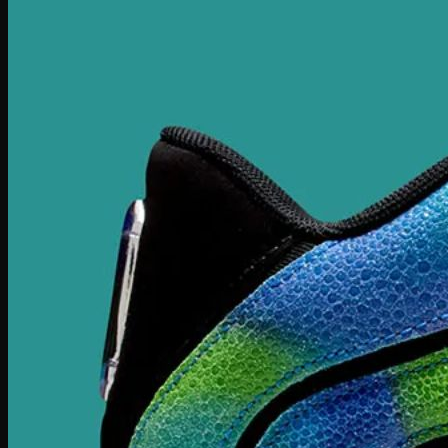
Giày bóng đá Nike
Giày bóng đá Adidas
Giày bóng đá Puma
Giày Golf
Giày Golf Nike
Giày Golf Adidas
Giày Training
Giày Tranining Nike
Giày Tranining Adidas
Giày Leo Núi
Giày leo núi adidas
Giày leo núi Nike
Giày Puma
Puma Palermo