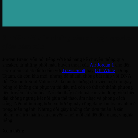
Sự tiếp nối của những câu chuyện sneaker
giàu cảm xúc
Jordan Brand vốn nổi tiếng với khả năng kể chuyện thông qua
sneaker, từ những phối màu huyền thoại của
Air Jordan 1
cho đến
các dự án collab đình đám với
Travis Scott
hay
Off-White
. Dòng
Tatum, dù còn khá mới, nhưng đã nhanh chóng bắt nhịp với DNA
đó. “Smooth Soul Volume 2” là minh chứng cho việc một đôi giày
bóng rổ không chỉ phục vụ thi đấu mà còn có thể trở thành phương
tiện truyền tải văn hóa. Nó cho thấy cách mà các vận động viên hiện
đại không ngừng kết nối giữa thể thao, âm nhạc và phong cách
sống. Nếu nhìn rộng hơn, xu hướng này cũng đang lan tỏa mạnh mẽ
trong toàn ngành. Những đôi giày không còn đơn thuần là sản
phẩm, mà trở thành câu chuyện – nơi mỗi chi tiết đều mang ý nghĩa
riêng.
Xem thêm: