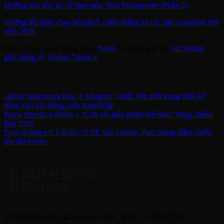
Hướng dẫn đầy đủ về mọi mẫu Nike Foamposite (Phần 2)
Những đôi giày chạy bộ giành chiến thắng tại các giải marathon lớn
năm 2026
Bài viết này được đăng trong
News
và được gắn thẻ
Air Jordan
,
giày bóng rổ
,
Jordan Tatum 4
.
Bài viết liên quan
adidas Supernova Rise 3 Adaptive: Bước tiến mới trong thiết kế
dành cho vận động viên khuyết tật
Puma Speedcat Ballet – “Cơn sốt giày ballet thể thao” đang chiếm
lĩnh 2026
New Balance CT-Rally v2 PE của Tommy Paul mang thiên nhiên
lên sân tennis
Hộ Kinh Doanh Nghiêm Xuân Huy MST : 01E8027929