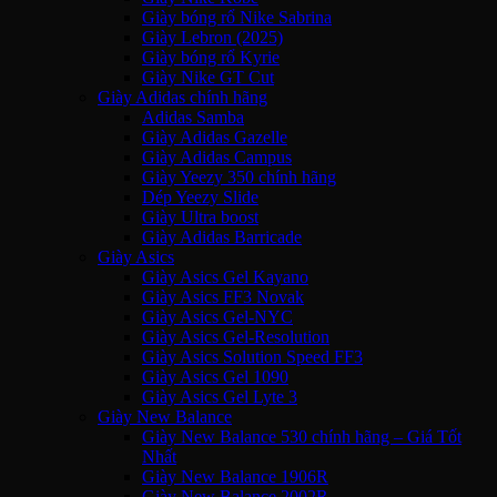
Giày bóng rổ Nike Sabrina
Giày Lebron (2025)
Giày bóng rổ Kyrie
Giày Nike GT Cut
Giày Adidas chính hãng
Adidas Samba
Giày Adidas Gazelle
Giày Adidas Campus
Giày Yeezy 350 chính hãng
Dép Yeezy Slide
Giày Ultra boost
Giày Adidas Barricade
Giày Asics
Giày Asics Gel Kayano
Giày Asics FF3 Novak
Giày Asics Gel-NYC
Giày Asics Gel-Resolution
Giày Asics Solution Speed FF3
Giày Asics Gel 1090
Giày Asics Gel Lyte 3
Giày New Balance
Giày New Balance 530 chính hãng – Giá Tốt
Nhất
Giày New Balance 1906R
Giày New Balance 2002R