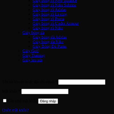
Giày bóng rổ New Balance
Giày bóng rổ Nike Sabrina
Giày bóng rổ Adidas
Giày bóng rổ Li-ning
Giày bóng rổ Puma
Giày bóng rổ Under Armour
Giày bóng rổ Nike
Giày bóng đá
Giày bóng đá Adidas
Giày bóng đá Nike
Giày Bóng Đá Puma
Giày Golf
Giày Training
Giày leo núi
Đăng nhập
Bắt
Tên tài khoản hoặc địa chỉ email
*
buộc
Bắt
Mật khẩu
*
buộc
Ghi nhớ mật khẩu
Đăng nhập
Quên mật khẩu?