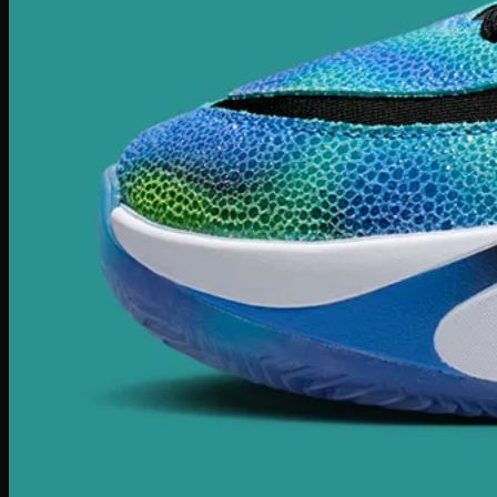
SuperStar
Adidas Gazelle
Adidas Campus
Giày bóng rổ Adidas
Adidas Dame 8
Adidas Harden
Ultra Boost
Ultra Boost 22
Ultra Boost 4.0
Giày chạy Adidas
Adidas Adizero
Adidas Yeezy
Yeezy 350
Yeezy Slide
Yeezy Foam Runner
Adidas NMD
NMD R1
Adidas Collab