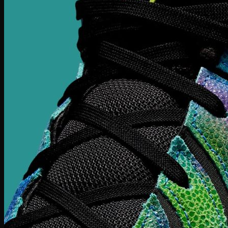
Zoom Freak
Why not Zero
Kyrie 8
Nike Kobe
NIke GT Cut 2
Giày Chạy
Pegasus 41
Nike Air Zoom
Nike Tempo
Nike Zoomx
Nike Air
Air Force 1
Air Force 1 Shadow nữ
Air Huarache
Air Uptempo
Giày Jordan 1
Giày Jordan 1 Low
Giày Jordan 1 Mid
Giày Jordan 1 High
Giày Jordan 1 High Zoom
Giày Jordan 2