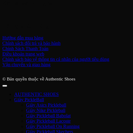
Kết nối với chúng tôi
Hỗ trợ khách hàng
Hướng dẫn mua hàng
Chính sách đổi trả và bảo hành
Chính Sách Thanh Toán
Điều khoản trang web
Chính sách bảo vệ thông tin cá nhân của người tiêu dùng
Vận chuyển và giao hàng
© Bản quyền thuộc về Authentic Shoes
AUTHENTIC SHOES
Giày PickleBall
Giày Asics Pickleball
Giày Nike Pickleball
Giày Pickleball Babolat
Giày Pickleball Lacoste
Giày Pickleball On Running
Giày Pickleball Skechers