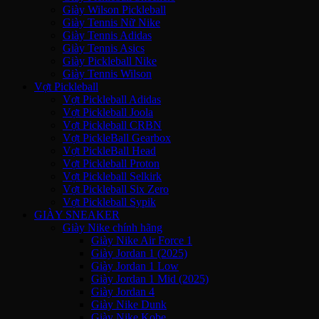
Giày Wilson Pickleball
Giày Tennis Nữ Nike
Giày Tennis Adidas
Giày Tennis Asics
Giày Pickleball Nike
Giày Tennis Wilson
Vợt Pickleball
Vợt Pickleball Adidas
Vợt Pickleball Joola
Vợt Pickleball CRBN
Vợt PickleBall Gearbox
Vợt PickleBall Head
Vợt Pickleball Proton
Vợt Pickleball Selkirk
Vợt Pickleball Six Zero
Vợt Pickleball Sypik
GIÀY SNEAKER
Giày Nike chính hãng
Giày Nike Air Force 1
Giày Jordan 1 (2025)
Giày Jordan 1 Low
Giày Jordan 1 Mid (2025)
Giày Jordan 4
Giày Nike Dunk
Giày Nike Kobe