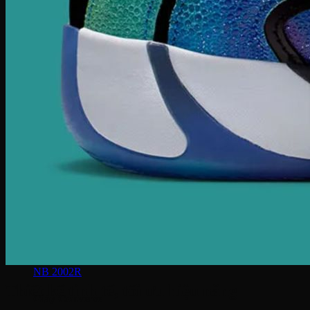
Puma Suede
Puma Speedcat
Giày Reebok
Reebok Club C 85
Reebok Instapump
Giày Asics
Gel Lyte 3
Gel 1090
Gel Kayano
Gel Nimbus
New Balance
NB 574
NB 530
NB 1906R
NB 2002R
Thiết kế tinh tế, tối ưu hiệu năng
Giày Converse