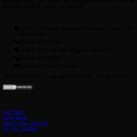
Authentic Shoes - Nhà sưu tầm và phân phối chính hãng các thương
hiệu thời trang quốc tế hàng đầu Việt Nam
HỆ THỐNG CỬA HÀNG
Cơ sở 1: 561 Nguyễn Đình Chiểu Phường 2 - Quận3 - TP.
Hồ Chí Minh
Hotline : 0786665444
Cở sở 2 : 70-72 Tây Sơn - Đống Đa - Hà Nội
Hotline : 0785499555
Service@AutheticShoes.com
ĐKKD: 01E8027929 - Cấp ngày: 01/06/2019 - Nơi cấp: Hà Nội
Về chúng tôi
Giới Thiệu
Tuyển Dụng
Dịch Vụ Spa, Sửa Giày
Tin Tức - Sự Kiện