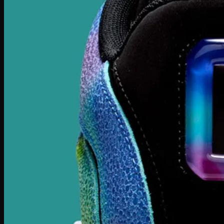
Serge Lutens
Maison Francis
Maison Margiela
Gentle Monster
Prada
Louis Vuitton
Dior
Gucci
Saint Laurent
Bottega Veneta
Versace
Fendi
Ray Ban
Gucci
Champion
Coach
Fendi
Balenciaga
Adidas
Supreme
Celine
Louis Vuitton
Maison Margiela
Nike