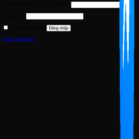
Bắt
Tên tài khoản hoặc địa chỉ email
*
buộc
Bắt
Mật khẩu
*
buộc
Ghi nhớ mật khẩu
Đăng nhập
Quên mật khẩu?