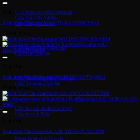
Kính Dior
Giày bóng đá Nike
Giày bóng đá Adidas
Kính Dior CD Link A1U CDLKA1UXR_F0A0
Giày bóng đá Puma
15,210,000
₫
Giày Golf
Giày Golf Nike
Giày Golf Adidas
Giày Training
Kính Dior
Kính Dior DiorSignature S6U DSGTS6UTR-69B0
Giày Tranining Nike
Giày Tranining Adidas
18,900,000
₫
Giày Leo Núi
Giày leo núi adidas
Giày leo núi Nike
Kính Dior
Giày Puma
Kính Dior DiorBlackSuit A2U SUITA2UAT-F0B8
Puma Palermo