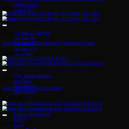
Human Race
6,900,000
₫
Adidas Y-3
Nike Air Max
Air max 1
Kính Dior
Air max 90
Air Max 97
Kính Dior DiorXTREM MU XTRMMUAT-10B8
Air max 270
19,900,000
₫
Vapormax
Giày thời trang
Nike Dunk
Kính Dior
SB Dunk
Nike Blazer
Kính Dior DSGTS4UXR-B0B0
Nike Cortez
20,900,000
₫
Giày bóng rổ Nike
Lebron 20
KD 15
Kính Dior
PG 6