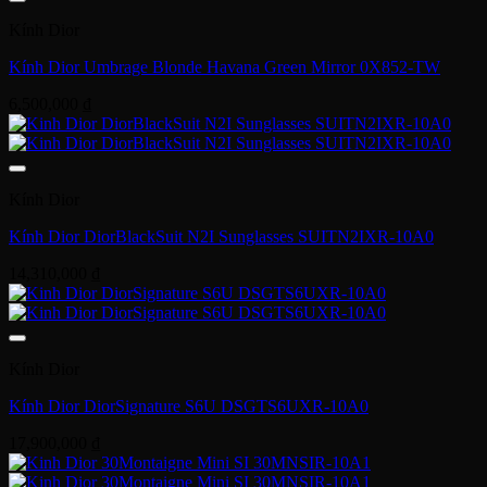
Kính Dior
Kính Dior Umbrage Blonde Havana Green Mirror 0X852-TW
6,500,000
₫
Kính Dior
Kính Dior DiorBlackSuit N2I Sunglasses SUITN2IXR-10A0
14,310,000
₫
Kính Dior
Kính Dior DiorSignature S6U DSGTS6UXR-10A0
17,900,000
₫