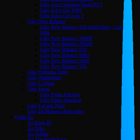
Giày Asics Solution Speed FF3
Giày Asics Gel 1090
Giày Asics Gel Lyte 3
Giày New Balance
Giày New Balance 530 chính hãng – Giá Tốt
Nhất
Giày New Balance 1906R
Giày New Balance 2002R
Giày New Balance 574
Giày New Balance 9060
Giày New Balance 1000
Giày New Balance 550
Giày Onitsuka Tiger
Giày Timberland
Giày Li-Ning
Giày Puma
Giày Puma Palermo
Giày Puma Speedcat
Giày Lacoste Nam
Giày Dr.Martens chính hãng
Quần Áo
Áo bóng đá
Áo Nike
Áo Adidas
Áo The North Face