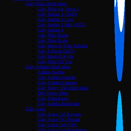
Giày Nike chính hãng
Giày Nike Air Force 1
Giày Jordan 1 (2025)
Giày Jordan 1 Low
Giày Jordan 1 Mid (2025)
Giày Jordan 4
Giày Nike Dunk
Giày Nike Kobe
Giày bóng rổ Nike Sabrina
Giày Lebron (2025)
Giày bóng rổ Kyrie
Giày Nike GT Cut
Giày Adidas chính hãng
Adidas Samba
Giày Adidas Gazelle
Giày Adidas Campus
Giày Yeezy 350 chính hãng
Dép Yeezy Slide
Giày Ultra boost
Giày Adidas Barricade
Giày Asics
Giày Asics Gel Kayano
Giày Asics FF3 Novak
Giày Asics Gel-NYC
Giày Asics Gel-Resolution