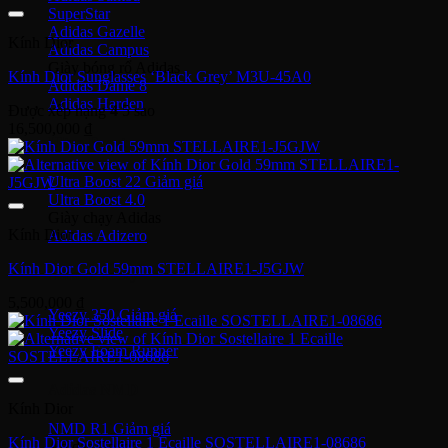
SuperStar
Adidas Gazelle
Kính Dior
Adidas Campus
Giày bóng rổ Adidas
Kính Dior Sunglasses ‘Black Grey’ M3U-45A0
Adidas Dame 8
Adidas Harden
Được xếp hạng
4
5 sao
16,500,000
₫
Ultra Boost
Ultra Boost 22
Ultra Boost 4.0
Giày chạy Adidas
Kính Dior
Adidas Adizero
Kính Dior Gold 59mm STELLAIRE1-J5GJW
Adidas Yeezy
5,500,000
₫
Yeezy 350
Yeezy Slide
Yeezy Foam Runner
Adidas NMD
Kính Dior
NMD R1
Kính Dior Sostellaire 1 Ecaille SOSTELLAIRE1-08686
Adidas Collab