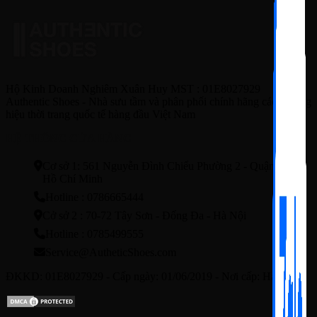
Hộ Kinh Doanh Nghiêm Xuân Huy MST : 01E8027929
Authentic Shoes - Nhà sưu tầm và phân phối chính hãng các thương
hiệu thời trang quốc tế hàng đầu Việt Nam
HỆ THỐNG CỬA HÀNG
Cơ sở 1: 561 Nguyễn Đình Chiểu Phường 2 - Quận3 - TP.
Hồ Chí Minh
Hotline : 0786665444
Cở sở 2 : 70-72 Tây Sơn - Đống Đa - Hà Nội
Hotline : 0785499555
Service@AutheticShoes.com
ĐKKD: 01E8027929 - Cấp ngày: 01/06/2019 - Nơi cấp: Hà Nội