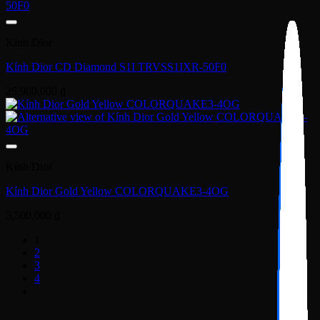
Kính Dior
Kính Dior CD Diamond S1I TRVSS1IXR-50F0
25,900,000
₫
Kính Dior
Kính Dior Gold Yellow COLORQUAKE3-4OG
5,500,000
₫
1
2
3
4