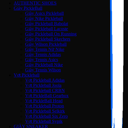
AUTHENTIC SHOES
Giày PickleBall
Giày Asics Pickleball
Giày Nike Pickleball
Giày Pickleball Babolat
Giày Pickleball Lacoste
Giày Pickleball On Running
Giày Pickleball Skechers
Giày Wilson Pickleball
Giày Tennis Nữ Nike
Giày Tennis Adidas
Giày Tennis Asics
Giày Pickleball Nike
Giày Tennis Wilson
Vợt Pickleball
Vợt Pickleball Adidas
Vợt Pickleball Joola
Vợt Pickleball CRBN
Vợt PickleBall Gearbox
Vợt PickleBall Head
Vợt Pickleball Proton
Vợt Pickleball Selkirk
Vợt Pickleball Six Zero
Vợt Pickleball Sypik
GIÀY SNEAKER