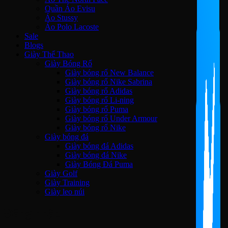
Quần Áo Evisu
Áo Stussy
Áo Polo Lacoste
Sale
Blogs
Giày Thể Thao
Giày Bóng Rổ
Giày bóng rổ New Balance
Giày bóng rổ Nike Sabrina
Giày bóng rổ Adidas
Giày bóng rổ Li-ning
Giày bóng rổ Puma
Giày bóng rổ Under Armour
Giày bóng rổ Nike
Giày bóng đá
Giày bóng đá Adidas
Giày bóng đá Nike
Giày Bóng Đá Puma
Giày Golf
Giày Training
Giày leo núi
Đăng nhập