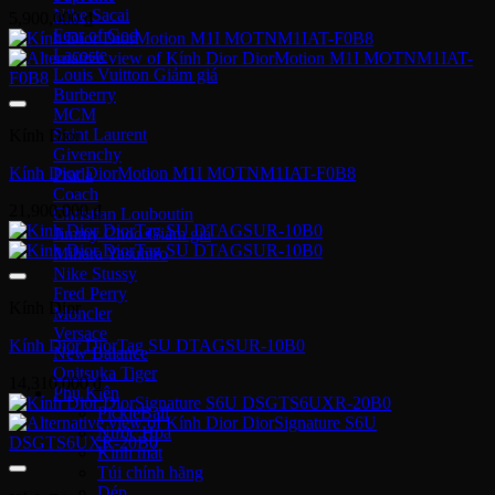
Nike Sacai
5,900,000
₫
Fear of God
Lacoste
Louis Vuitton
Burberry
MCM
Saint Laurent
Kính Dior
Givenchy
Kính Dior DiorMotion M1I MOTNM1IAT-F0B8
Prada
Coach
21,900,000
₫
Christian Louboutin
Jimmy Choo
Mihara Yasuhiro
Nike Stussy
Fred Perry
Kính Dior
Moncler
Versace
Kính Dior DiorTag SU DTAGSUR-10B0
New Balance
Onitsuka Tiger
14,310,000
₫
Phụ Kiện
PickleBall
Nước Hoa
Kinh mắt
Túi chính hãng
Dép