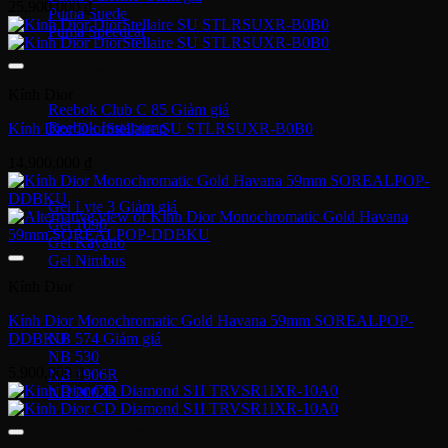
25,900,000
₫
Puma Suede
Puma Speedcat
Giày Reebok
Kính Dior
Reebok Club C 85
Reebok Instapump
Kính Dior DiorStellaire SU STLRSUXR-B0B0
14,900,000
₫
Giày Asics
Gel Lyte 3
Gel 1090
Gel Kayano
Gel Nimbus
Kính Dior
New Balance
Kính Dior Monochromatic Gold Havana 59mm SOREALPOP-
DDBKU
NB 574
NB 530
5,900,000
₫
NB 1906R
NB 2002R
Giày Converse