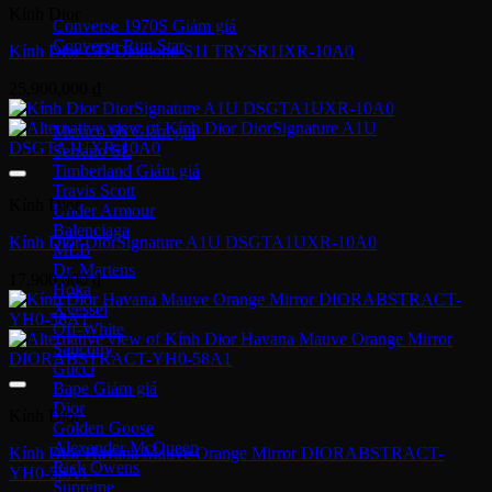
Kính Dior
Converse 1970S
Converse Run Star
Kính Dior CD Diamond S1I TRVSR1IXR-10A0
25,900,000
₫
Onitsuka Tiger
Mexico 66
Serrano SL
Timberland
Travis Scott
Kính Dior
Under Armour
Balenciaga
Kính Dior DiorSignature A1U DSGTA1UXR-10A0
MLB
Dr. Martens
17,900,000
₫
Hoka
Xvessel
Off-White
Saucony
Gucci
Bape
Dior
Kính Dior
Golden Goose
Alexander McQueen
Kính Dior Havana Mauve Orange Mirror DIORABSTRACT-
Rick Owens
YH0-58A1
Supreme