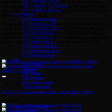
Giày Pickleball Lacoste
kính được ưa chuộng trên toàn cầu với thiết kế tinh tế và phong
Giày Pickleball On Running
cách thời trang. Kính Dior được sản xuất tại Italy bằng sự kết hợp
Giày Pickleball Skechers
giữa kỹ thuật cao cấp và thiết kế độc đáo, từ đó tạo ra các sản phẩm
Vợt Pickleball
kính sang trọng và đẳng cấp.
Vợt Pickleball Adidas
Vợt Pickleball CRBN
Trong những năm 1970 và 1980, Kính Dior đã trở thành một phần
Vợt PickleBall Gearbox
của tập đoàn kinh doanh lớn hơn, nhưng vẫn giữ được tầm quan
Vợt PickleBall Head
trọng của mình trong ngành thời trang và thiết kế kính. Hiện nay,
Vợt Pickleball Joola
Kính Dior đã trở thành một thương hiệu hàng đầu trong ngành kính
Vợt Pickleball Proton
và được bán tại các cửa hàng thời trang lớn trên toàn thế giới.
Vợt Pickleball Selkirk
Vợt Pickleball Six Zero
Vợt Pickleball Sypik
Giày
Giày Adidas
Giày Nike
Giày Jordan
Môn thể thao
Giày Retro Sneaker
Kính Dior
Thương hiệu khác
Kính Dior Green Geometric Ladies DIORSTELLAIRE8
Adidas Original
5,900,000
₫
Adidas XLG
Adidas Samba