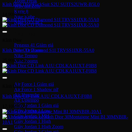
Zoom Freak
Kính Dior DiorBlackSuit S2U SUITS2UWR-B5L0
Why not Zero
Kyrie 8
14,900,000
₫
Nike Kobe
NIke GT Cut 2
Giày Chạy
Kính Dior
Pegasus 41
Kính Dior CD Diamond S1I TRVSS1IXR-55A0
Nike Air Zoom
Nike Tempo
25,900,000
₫
Nike Zoomx
Nike Air
Air Force 1
Kính Dior
Air Force 1 Shadow nữ
Air Huarache
Kính Dior CD Link A1U CDLKA1UXT-F0B8
Air Uptempo
Giày Jordan 1
17,100,000
₫
Giày Jordan 1 Low
Giày Jordan 1 Mid
Giày Jordan 1 High
Giày Jordan 1 High Zoom
Giày Jordan 2