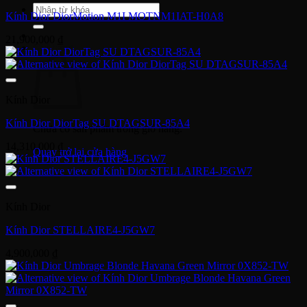
Tìm
Kính Dior DiorMotion M1I MOTNM1IAT-H0A8
kiếm:
21,900,000
₫
Giỏ hàng
Kính Dior
Kính Dior DiorTag SU DTAGSUR-85A4
Chưa có sản phẩm trong giỏ hàng.
14,310,000
₫
Quay trở lại cửa hàng
Kính Dior
Kính Dior STELLAIRE4-J5GW7
4,900,000
₫