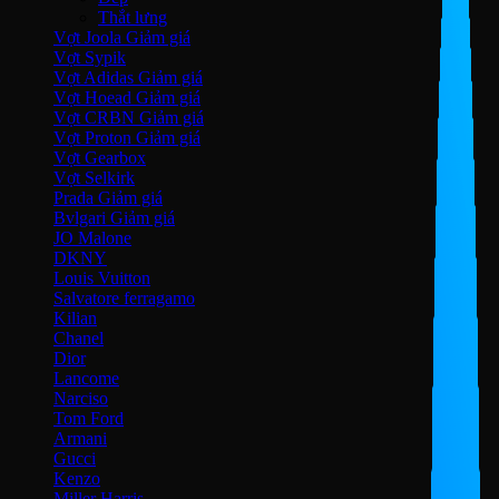
Thắt lưng
Vợt Joola
Vợt Sypik
Vợt Adidas
Vợt Hoead
Vợt CRBN
Vợt Proton
Vợt Gearbox
Vợt Selkirk
Prada
Bvlgari
JO Malone
DKNY
Louis Vuitton
Salvatore ferragamo
Kilian
Chanel
Dior
Lancome
Narciso
Tom Ford
Armani
Gucci
Kenzo
Miller Harris