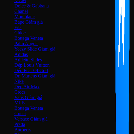
MCM
Dolce & Gabbana
Chanel
Montblanc
Bape
Fila
Chloe
Bottega Veneta
Palm Angels
Yeezy Slide
Adidas
Adilette Slides
Dép Louis Vuitton
Dép Fear Of God
Dr. Martens
Nike
Dép Air Max
Crocs
Vans
MLB
Bottega Veneta
Gucci
Versace
Prada
Burberry