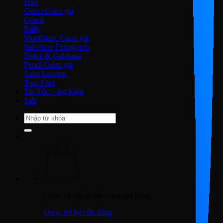
Dior
Gucci
Coach
Bally
Montblanc
Salvatore Ferragamo
Dolce & Gabbana
Fendi
Saint Laurent
Tom Ford
Tin Tức – Sự Kiện
Sale
Tìm
kiếm:
Chưa có sản phẩm trong giỏ hàng.
Quay trở lại cửa hàng