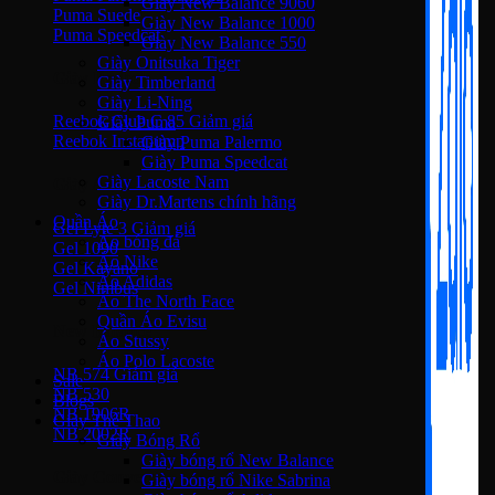
Giày New Balance 9060
Puma Suede
Giày New Balance 1000
Puma Speedcat
Giày New Balance 550
Giày Onitsuka Tiger
Giày Reebok
Giày Timberland
Giày Li-Ning
Reebok Club C 85
Giày Puma
Reebok Instapump
Giày Puma Palermo
Giày Puma Speedcat
Giày Lacoste Nam
Giày Asics
Giày Dr.Martens chính hãng
Quần Áo
Gel Lyte 3
Áo bóng đá
Gel 1090
Áo Nike
Gel Kayano
Áo Adidas
Gel Nimbus
Áo The North Face
Quần Áo Evisu
New Balance
Áo Stussy
Áo Polo Lacoste
NB 574
Sale
NB 530
Blogs
NB 1906R
Giày Thể Thao
NB 2002R
Giày Bóng Rổ
Giày bóng rổ New Balance
Giày Converse
Giày bóng rổ Nike Sabrina