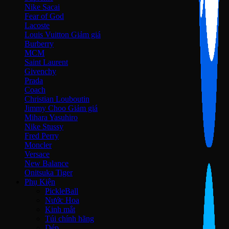
Nike Sacai
Fear of God
Lacoste
Louis Vuitton
Burberry
MCM
Saint Laurent
Givenchy
Prada
Coach
Christian Louboutin
Jimmy Choo
Mihara Yasuhiro
Nike Stussy
Fred Perry
Moncler
Versace
New Balance
Onitsuka Tiger
Phụ Kiện
PickleBall
Nước Hoa
Kinh mắt
Túi chính hãng
Dép