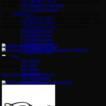
Giày Pickleball Lacoste
sắc và hoa văn phức tạp, tạo ra một phong cách thời trang độc đáo
Giày Pickleball On Running
và tinh tế.
Giày Pickleball Skechers
Vợt Pickleball
Ngoài ra, kính Fendi cũng có nhiều kiểu dáng khác nhau, từ kính
Vợt Pickleball Adidas
râm cho đến kính mát, phù hợp với nhiều nhu cầu và phong cách
Vợt Pickleball CRBN
khác nhau. Các sản phẩm kính Fendi không chỉ đẹp mắt mà còn rất
Vợt PickleBall Gearbox
chất lượng, đảm bảo sự thoải mái và an toàn khi sử dụng.
Vợt PickleBall Head
Vợt Pickleball Joola
Vợt Pickleball Proton
Vợt Pickleball Selkirk
Vợt Pickleball Six Zero
Vợt Pickleball Sypik
Giày
Hết hàng
Giày Adidas
Giày Nike
Kính Fendi
Giày Jordan
Môn thể thao
Kính Fendi Sunglasses 8079O-145
Giày Retro Sneaker
Thương hiệu khác
Adidas Original
Adidas XLG
Adidas Samba