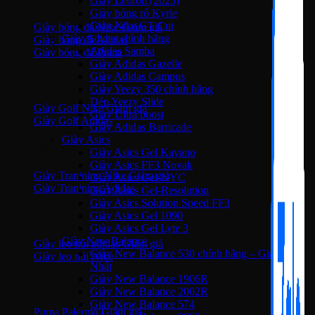
Giày Lebron (2025)
Giày bóng rổ Kyrie
Giày Nike GT Cut
Giày bóng đá Nike
Giày Adidas chính hãng
Giày bóng đá Adidas
Adidas Samba
Giày bóng đá Puma
Giày Adidas Gazelle
Giày Adidas Campus
Giày Golf
Giày Yeezy 350 chính hãng
Dép Yeezy Slide
Giày Golf Nike
Giày Ultra boost
Giày Golf Adidas
Giày Adidas Barricade
Giày Asics
Giày Training
Giày Asics Gel Kayano
Giày Asics FF3 Novak
Giày Tranining Nike
Giày Asics Gel-NYC
Giày Tranining Adidas
Giày Asics Gel-Resolution
Giày Asics Solution Speed FF3
Giày Asics Gel 1090
Giày Leo Núi
Giày Asics Gel Lyte 3
Giày New Balance
Giày leo núi adidas
Giày New Balance 530 chính hãng – Giá Tốt
Giày leo núi Nike
Nhất
Giày New Balance 1906R
Giày Puma
Giày New Balance 2002R
Giày New Balance 574
Puma Palermo