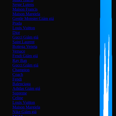
Serge Lutens
Maison Francis
Maison Margiela
Gentle Monster
Prada
Louis Vuitton
Dior
Gucci
Saint Laurent
Bottega Veneta
Versace
Fendi
Ray Ban
Gucci
Champion
Coach
Fendi
Balenciaga
Adidas
Supreme
Celine
Louis Vuitton
Maison Margiela
Nike