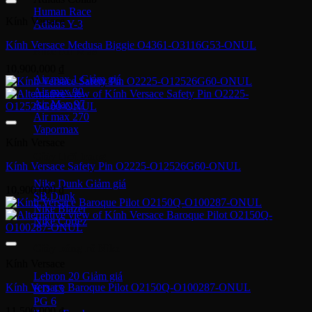
Human Race
Kính Versace
Adidas Y-3
Kính Versace Medusa Biggie O4361-O3116G53-ONUL
Nike Air Max
10,900,000
₫
Air max 1
Air max 90
Air Max 97
Air max 270
Vapormax
Kính Versace
Giày thời trang
Kính Versace Safety Pin O2225-O12526G60-ONUL
Nike Dunk
10,900,000
₫
SB Dunk
Nike Blazer
Nike Cortez
Giày bóng rổ Nike
Kính Versace
Lebron 20
Kính Versace Baroque Pilot O2150Q-O100287-ONUL
KD 15
PG 6
11,500,000
₫