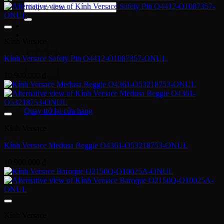
Tìm
kiếm:
Giỏ hàng
Kính Versace
Kính Versace Safety Pin O4412-O1087357-ONUL
10,900,000
₫
Chưa có sản phẩm trong giỏ hàng.
Quay trở lại cửa hàng
Kính Versace
Kính Versace Medusa Beggie O4361-O53218753-ONUL
10,900,000
₫
Kính Versace