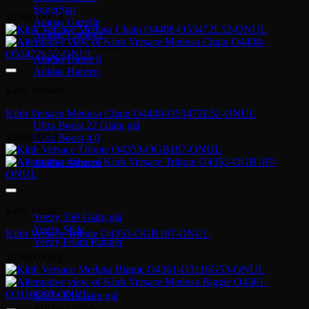
SuperStar
10,900,000
₫
Adidas Gazelle
Adidas Campus
Giày bóng rổ Adidas
Adidas Dame 8
Adidas Harden
Kính Versace
Ultra Boost
Kính Versace Medusa Chain O4408-O53472L52-ONUL
Ultra Boost 22
9,900,000
₫
Ultra Boost 4.0
Giày chạy Adidas
Adidas Adizero
Adidas Yeezy
Kính Versace
Yeezy 350
Yeezy Slide
Kính Versace Tribute O4353-OGB187-ONUL
Yeezy Foam Runner
10,900,000
₫
Adidas NMD
NMD R1
Adidas Collab