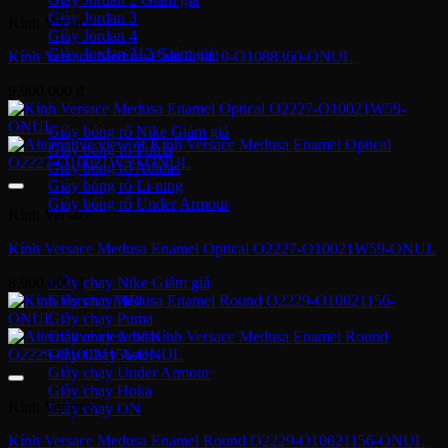
Giày Jordan 3
Kính Versace
Giày Jordan 4
Giày Jordan 312
Kính Versace Medusa Chic O4410-O1088360-ONUL
9,900,000
₫
Giày bóng rổ
Giày bóng rổ Nike
Giày bóng rổ Puma
Giày bóng rổ Adidas
Giày bóng rổ Li-ning
Giày bóng rổ Under Armour
Kính Versace
Giày Chạy
Kính Versace Medusa Enamel Optical O2227-O10021W59-ONUL
Giày chạy Nike
8,900,000
₫
Giày chạy NB
Giày chạy Puma
Giày chạy Adidas
Giày Chạy Asics
Giày chạy Under Armour
Giày chạy Hoka
Kính Versace
Giày chạy ON
Kính Versace Medusa Enamel Round O2229-O10021156-ONUL
Giày bóng đá