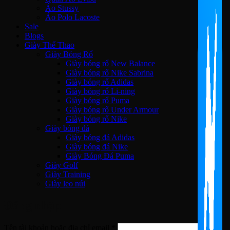
Áo Stussy
Áo Polo Lacoste
Sale
Blogs
Giày Thể Thao
Giày Bóng Rổ
Giày bóng rổ New Balance
Giày bóng rổ Nike Sabrina
Giày bóng rổ Adidas
Giày bóng rổ Li-ning
Giày bóng rổ Puma
Giày bóng rổ Under Armour
Giày bóng rổ Nike
Giày bóng đá
Giày bóng đá Adidas
Giày bóng đá Nike
Giày Bóng Đá Puma
Giày Golf
Giày Training
Giày leo núi
Đăng nhập
Bắt
Tên tài khoản hoặc địa chỉ email
*