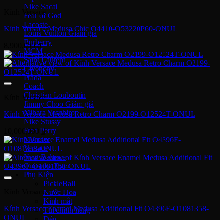
Nike Sacai
Kính Versace
Fear of God
Lacoste
Kính Versace Medusa Chic O4410-O53220P60-ONUL
Louis Vuitton
Burberry
8,900,000
₫
MCM
Saint Laurent
Givenchy
Prada
Coach
Christian Louboutin
Kính Versace
Jimmy Choo
Mihara Yasuhiro
Kính Versace Medusa Retro Charm O2199-O12524T-ONUL
Nike Stussy
Fred Perry
10,000,000
₫
Moncler
Versace
New Balance
Onitsuka Tiger
Phụ Kiện
PickleBall
Kính Versace
Nước Hoa
Kinh mắt
Kính Versace Enamel Medusa Additional Fit O4396F-O1081358-
Túi chính hãng
ONUL
Dép