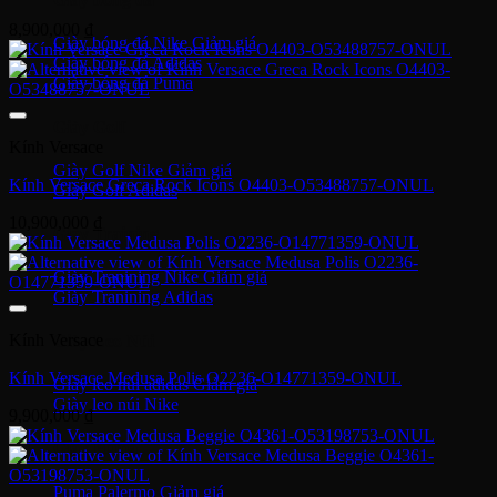
8,900,000
₫
Giày bóng đá Nike
Giày bóng đá Adidas
Giày bóng đá Puma
Giày Golf
Kính Versace
Giày Golf Nike
Kính Versace Greca Rock Icons O4403-O53488757-ONUL
Giày Golf Adidas
10,900,000
₫
Giày Training
Giày Tranining Nike
Giày Tranining Adidas
Kính Versace
Giày Leo Núi
Kính Versace Medusa Polis O2236-O14771359-ONUL
Giày leo núi adidas
Giày leo núi Nike
9,900,000
₫
Giày Puma
Puma Palermo