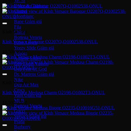
MCM
10,900,000
₫
Dolce & Gabbana
Chanel
Montblanc
Bape
Fila
Kính Versace
Chloe
Bottega Veneta
Kính Versace Baroque O2207Q-O1002538-ONUL
Palm Angels
Yeezy Slide
10,500,000
₫
Adidas
Adilette Slides
Dép Louis Vuitton
Dép Fear Of God
Dr. Martens
Nike
Kính Versace
Dép Air Max
Crocs
Kính Versace Medusa Charm O2198-O1002T3-ONUL
Vans
MLB
11,500,000
₫
Bottega Veneta
Gucci
Versace
Prada
Burberry