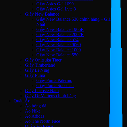
Giày Asics Gel 1090
Giày Asics Gel Lyte 3
Giày New Balance
Giày New Balance 530 chính hãng – Giá Tốt
Nhất
Giày New Balance 1906R
Giày New Balance 2002R
Giày New Balance 574
Giày New Balance 9060
Giày New Balance 1000
Giày New Balance 550
Giày Onitsuka Tiger
Giày Timberland
Giày Li-Ning
Giày Puma
Giày Puma Palermo
Giày Puma Speedcat
Giày Lacoste Nam
Giày Dr.Martens chính hãng
Quần Áo
Áo bóng đá
Áo Nike
Áo Adidas
Áo The North Face
Quần Áo Evisu