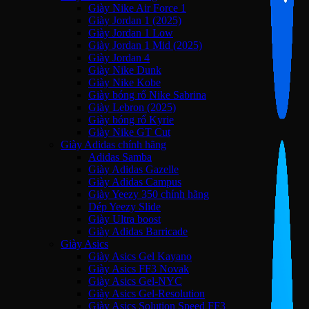
Giày Nike Air Force 1
Giày Jordan 1 (2025)
Giày Jordan 1 Low
Giày Jordan 1 Mid (2025)
Giày Jordan 4
Giày Nike Dunk
Giày Nike Kobe
Giày bóng rổ Nike Sabrina
Giày Lebron (2025)
Giày bóng rổ Kyrie
Giày Nike GT Cut
Giày Adidas chính hãng
Adidas Samba
Giày Adidas Gazelle
Giày Adidas Campus
Giày Yeezy 350 chính hãng
Dép Yeezy Slide
Giày Ultra boost
Giày Adidas Barricade
Giày Asics
Giày Asics Gel Kayano
Giày Asics FF3 Novak
Giày Asics Gel-NYC
Giày Asics Gel-Resolution
Giày Asics Solution Speed FF3