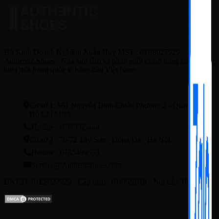
Hộ Kinh Doanh Nghiêm Xuân Huy MST : 01E8027929
Authentic Shoes - Nhà sưu tầm và phân phối chính hãng các thương
hiệu thời trang quốc tế hàng đầu Việt Nam
HỆ THỐNG CỬA HÀNG
Cơ sở 1: 561 Nguyễn Đình Chiểu Phường 2 - Quận3 - TP.
Hồ Chí Minh
Hotline : 0786665444
Cở sở 2 : 70-72 Tây Sơn - Đống Đa - Hà Nội
Hotline : 0785499555
Service@AutheticShoes.com
ĐKKD: 01E8027929 - Cấp ngày: 01/06/2019 - Nơi cấp: Hà Nội