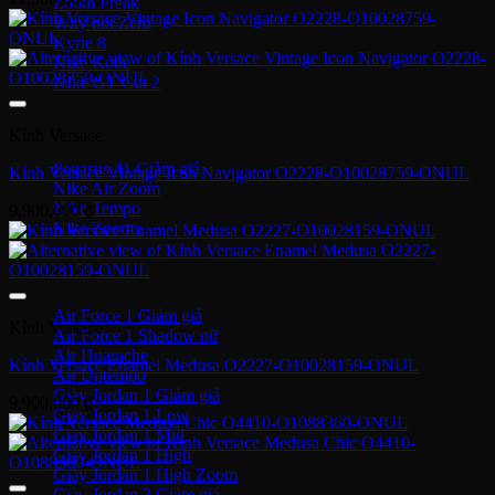
Zoom Freak
Why not Zero
Kyrie 8
Nike Kobe
NIke GT Cut 2
Giày Chạy
Kính Versace
Pegasus 41
Kính Versace Vintage Icon Navigator O2228-O10028759-ONUL
Nike Air Zoom
Nike Tempo
9,900,000
₫
Nike Zoomx
Nike Air
Air Force 1
Kính Versace
Air Force 1 Shadow nữ
Air Huarache
Kính Versace Enamel Medusa O2227-O10028159-ONUL
Air Uptempo
Giày Jordan 1
9,900,000
₫
Giày Jordan 1 Low
Giày Jordan 1 Mid
Giày Jordan 1 High
Giày Jordan 1 High Zoom
Giày Jordan 2