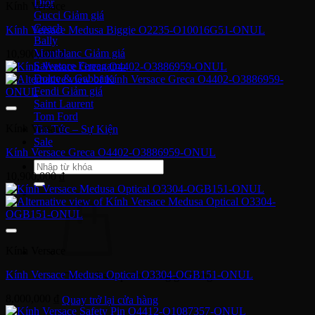
Dior
Kính Versace
Gucci
Coach
Kính Versace Medusa Biggie O2235-O10016G51-ONUL
Bally
Montblanc
10,900,000
₫
Salvatore Ferragamo
Dolce & Gabbana
Fendi
Saint Laurent
Tom Ford
Kính Versace
Tin Tức – Sự Kiện
Sale
Kính Versace Greca O4402-O3886959-ONUL
Tìm
10,900,000
₫
kiếm:
Kính Versace
Kính Versace Medusa Optical O3304-OGB151-ONUL
Chưa có sản phẩm trong giỏ hàng.
8,000,000
₫
Quay trở lại cửa hàng