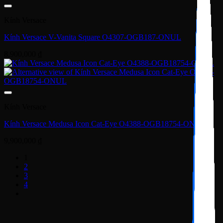
Kính Versace
Kính Versace V-Vanita Square O4307-OGB187-ONUL
8,900,000
₫
Kính Versace
Kính Versace Medusa Icon Cat-Eye O4388-OGB18754-ONUL
9,900,000
₫
1
2
3
4