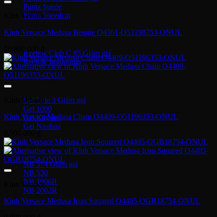
Puma Suede
Puma Speedcat
Kính Versace
Kính Versace Medusa Beggie O4361-O53198753-ONUL
Giày Reebok
10,900,000
₫
Reebok Club C 85
Reebok Instapump
Giày Asics
Gel Lyte 3
Kính Versace
Gel 1090
Kính Versace Medusa Chain O4409-O51196353-ONUL
Gel Kayano
Gel Nimbus
9,900,000
₫
New Balance
NB 574
NB 530
NB 1906R
Kính Versace
NB 2002R
Kính Versace Medusa Icon Squared O4405-OGB18754-ONUL
Giày Converse