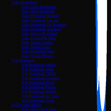
Giày PickleBall
Giày Asics Pickleball
Giày Nike Pickleball
Giày Pickleball Babolat
Giày Pickleball Lacoste
Giày Pickleball On Running
Giày Pickleball Skechers
Giày Wilson Pickleball
Giày Tennis Nữ Nike
Giày Tennis Adidas
Giày Tennis Asics
Giày Pickleball Nike
Giày Tennis Wilson
Vợt Pickleball
Vợt Pickleball Adidas
Vợt Pickleball Joola
Vợt Pickleball CRBN
Vợt PickleBall Gearbox
Vợt PickleBall Head
Vợt Pickleball Proton
Vợt Pickleball Selkirk
Vợt Pickleball Six Zero
Vợt Pickleball Sypik
GIÀY SNEAKER
Giày Nike chính hãng