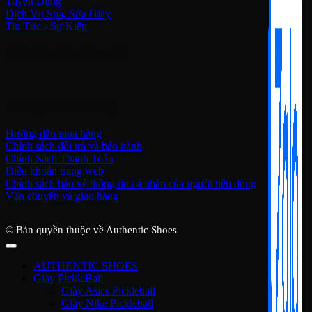
Tuyển Dụng
Dịch Vụ Spa, Sửa Giày
Tin Tức - Sự Kiện
Kết nối với chúng tôi
Hỗ trợ khách hàng
Hướng dẫn mua hàng
Chính sách đổi trả và bảo hành
Chính Sách Thanh Toán
Điều khoản trang web
Chính sách bảo vệ thông tin cá nhân của người tiêu dùng
Vận chuyển và giao hàng
© Bản quyền thuộc về Authentic Shoes
AUTHENTIC SHOES
Giày PickleBall
Giày Asics Pickleball
Giày Nike Pickleball