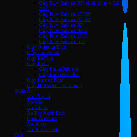
Giày New Balance 530 chính hãng – Giá Tốt
Nhất
Giày New Balance 1906R
Giày New Balance 2002R
Giày New Balance 574
Giày New Balance 9060
Giày New Balance 1000
Giày New Balance 550
Giày Onitsuka Tiger
Giày Timberland
Giày Li-Ning
Giày Puma
Giày Puma Palermo
Giày Puma Speedcat
Giày Lacoste Nam
Giày Dr.Martens chính hãng
Quần Áo
Áo bóng đá
Áo Nike
Áo Adidas
Áo The North Face
Quần Áo Evisu
Áo Stussy
Áo Polo Lacoste
Sale