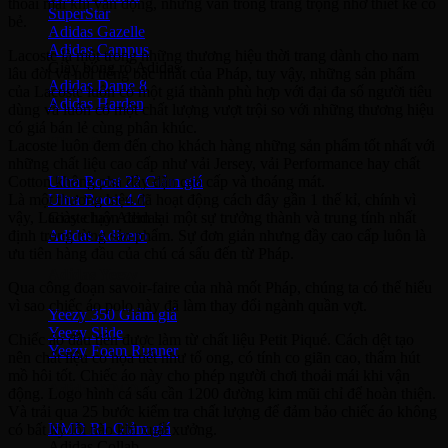
thoải mái khi vận động, nhưng vẫn trông trang trọng nhờ thiết kế cổ
SuperStar
bẻ.
Adidas Gazelle
Adidas Campus
Lacoste là một trong những thương hiệu thời trang dành cho nam
Giày bóng rổ Adidas
lâu đời và nổi tiếng bậc nhất của Pháp, tuy vậy, những sản phẩm
Adidas Dame 8
của Lacoste luôn có một giá thành phù hợp với đại đa số người tiêu
Adidas Harden
dùng và luôn có một chất lượng vượt trội so với những thương hiệu
có giá bán lẻ cùng phân khúc.
Ultra Boost
Lacoste luôn đem đến cho khách hàng những sản phẩm tốt nhất với
những chất liệu cao cấp như vải Jersey, vải Performance hay chất
Cotton không pha dày dặn cao cấp và thoáng mát.
Ultra Boost 22
Là một thương hiệu đã hoạt động cách đây gần 1 thế kỉ, chính vì
Ultra Boost 4.0
vậy, Lacoste luôn đem lại một sự trưởng thành và trung tính nhất
Giày chạy Adidas
định trong từng sản phẩm. Sự đơn giản nhưng đầy cao cấp luôn là
Adidas Adizero
ưu tiên hàng đầu của chú cá sấu đến từ Pháp.
Adidas Yeezy
Qua công đoạn savoir-faire của nhà mốt Pháp, chúng ta có thể hiểu
vì sao chiếc áo polo này đã làm thay đổi ngành quần vợt.
Yeezy 350
Yeezy Slide
Chiếc áo đầu tiên được làm từ chất liệu Petit Piqué. Cách dệt tạo
Yeezy Foam Runner
nên chất liệu có họa tiết như tổ ong, có tính co giãn cao, thấm hút
mồ hôi tốt. Chiếc áo này cho phép người chơi thoải mái khi vận
Adidas NMD
động. Logo hình cá sấu cần 1200 đường kim mũi chỉ để hoàn thiện.
Và trải qua 25 bước kiểm tra chất lượng để đảm bảo chiếc áo không
NMD R1
có bất kỳ lỗi nào khi xuất xưởng.
Adidas Collab