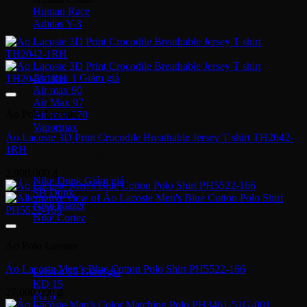
Human Race
Adidas Y-3
Nike Air Max
Air max 1
Air max 90
Air Max 97
Áo Polo Lacoste
Air max 270
Vapormax
Áo Lacoste 3D Print Crocodile Breathable Jersey T shirt TH2042-
1RH
Giày thời trang
2,900,000
₫
Nike Dunk
SB Dunk
Nike Blazer
Nike Cortez
Giày bóng rổ Nike
Áo Polo Lacoste
Áo Lacoste Men’s Blue Cotton Polo Shirt PH5522-166
Lebron 20
KD 15
27,000,000
₫
PG 6