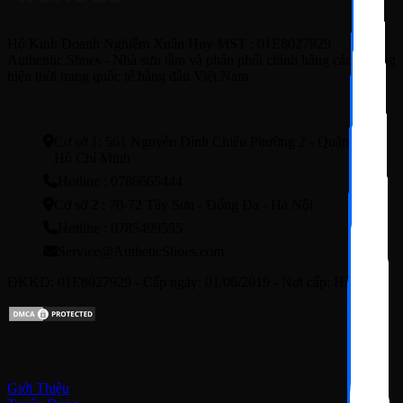
Hộ Kinh Doanh Nghiêm Xuân Huy MST : 01E8027929
Authentic Shoes - Nhà sưu tầm và phân phối chính hãng các thương
hiệu thời trang quốc tế hàng đầu Việt Nam
HỆ THỐNG CỬA HÀNG
Cơ sở 1: 561 Nguyễn Đình Chiểu Phường 2 - Quận3 - TP.
Hồ Chí Minh
Hotline : 0786665444
Cở sở 2 : 70-72 Tây Sơn - Đống Đa - Hà Nội
Hotline : 0785499555
Service@AutheticShoes.com
ĐKKD: 01E8027929 - Cấp ngày: 01/06/2019 - Nơi cấp: Hà Nội
Về chúng tôi
Giới Thiệu