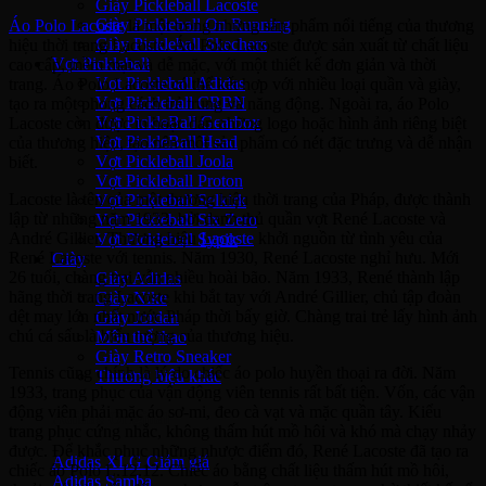
Giày Pickleball Lacoste
Giày Pickleball On Running
Áo Polo Lacoste
là một trong những sản phẩm nổi tiếng của thương
Giày Pickleball Skechers
hiệu thời trang Lacoste. Áo Polo Lacoste được sản xuất từ chất liệu
Vợt Pickleball
cao cấp, mềm mại và dễ mặc, với một thiết kế đơn giản và thời
Vợt Pickleball Adidas
trang. Áo Polo Lacoste có thể kết hợp với nhiều loại quần và giày,
Vợt Pickleball CRBN
tạo ra một phong cách trẻ trung và năng động. Ngoài ra, áo Polo
Vợt PickleBall Gearbox
Lacoste còn được in hoặc dán những logo hoặc hình ảnh riêng biệt
Vợt PickleBall Head
của thương hiệu, tạo nên một sản phẩm có nét đặc trưng và dễ nhận
Vợt Pickleball Joola
biết.
Vợt Pickleball Proton
Lacoste là tên của một thương hiệu thời trang của Pháp, được thành
Vợt Pickleball Selkirk
lập từ những năm 1933, bởi danh thủ quần vợt René Lacoste và
Vợt Pickleball Six Zero
André Gillier. Thương hiệu
Lacoste
khởi nguồn từ tình yêu của
Vợt Pickleball Sypik
René Lacoste với tennis. Năm 1930, René Lacoste nghỉ hưu. Mới
Giày
26 tuổi, chàng trai vẫn nhiều hoài bão. Năm 1933, René thành lập
Giày Adidas
hãng thời trang Lacoste khi bắt tay với André Gillier, chủ tập đoàn
Giày Nike
dệt may lớn nhất nước Pháp thời bấy giờ. Chàng trai trẻ lấy hình ảnh
Giày Jordan
chú cá sấu là biểu tượng của thương hiệu.
Môn thể thao
Giày Retro Sneaker
Tennis cũng chính là lý do chiếc áo polo huyền thoại ra đời. Năm
Thương hiệu khác
1933, trang phục của vận động viên tennis rất bất tiện. Vốn, các vận
động viên phải mặc áo sơ-mi, đeo cà vạt và mặc quần tây. Kiểu
Adidas Original
trang phục cứng nhắc, không thấm hút mồ hôi và khó mà chạy nhảy
được. Để khắc phục những nhược điểm đó, René Lacoste đã tạo ra
Adidas XLG
chiếc áo Polo L.12.12. Chiếc áo bằng chất liệu thấm hút mồ hôi,
Adidas Samba