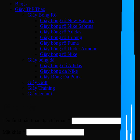
Blogs
Giày Thể Thao
Giày Bóng Rổ
Giày bóng rổ New Balance
Giày bóng rổ Nike Sabrina
Giày bóng rổ Adidas
Giày bóng rổ Li-ning
Giày bóng rổ Puma
Giày bóng rổ Under Armour
Giày bóng rổ Nike
Giày bóng đá
Giày bóng đá Adidas
Giày bóng đá Nike
Giày Bóng Đá Puma
Giày Golf
Giày Training
Giày leo núi
Đăng nhập
Bắt
Tên tài khoản hoặc địa chỉ email
*
buộc
Bắt
Mật khẩu
*
buộc