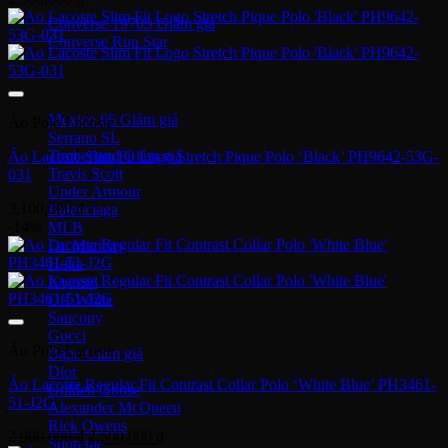
Converse 1970S
Converse Run Star
Onitsuka Tiger
Mexico 66
Áo Polo Lacoste
Serrano SL
Timberland
Áo Lacoste Slim Fit Logo Stretch Pique Polo ‘Black’ PH9642-53G-
Travis Scott
031
Under Armour
3,100,000
₫
Balenciaga
-14%
MLB
Dr. Martens
Hoka
Xvessel
Off-White
Saucony
Gucci
Áo Polo Lacoste
Bape
Dior
Áo Lacoste Regular Fit Contrast Collar Polo ‘White Blue’ PH3461-
Golden Goose
51-J2G
Alexander McQueen
Rick Owens
Giá
Giá
2,900,000
₫
2,500,000
₫
Supreme