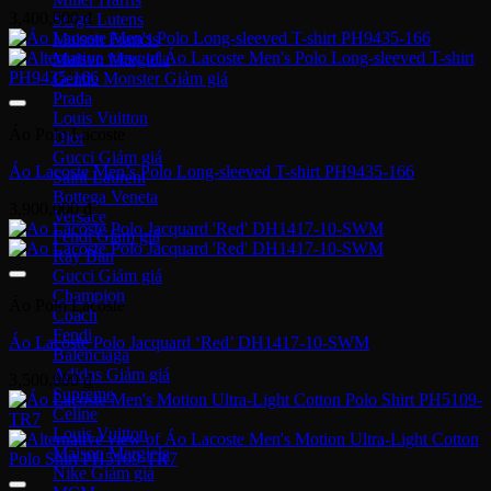
3,400,000
₫
Serge Lutens
Maison Francis
Maison Margiela
Gentle Monster
Prada
Louis Vuitton
Áo Polo Lacoste
Dior
Gucci
Áo Lacoste Men’s Polo Long-sleeved T-shirt PH9435-166
Saint Laurent
Bottega Veneta
3,900,000
₫
Versace
Fendi
Ray Ban
Gucci
Champion
Áo Polo Lacoste
Coach
Fendi
Áo Lacoste Polo Jacquard ‘Red’ DH1417-10-SWM
Balenciaga
Adidas
3,500,000
₫
Supreme
Celine
Louis Vuitton
Maison Margiela
Nike