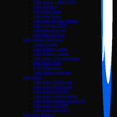
Giày Jordan 1 Mid (2025)
Giày Jordan 4
Giày Nike Dunk
Giày Nike Kobe
Giày bóng rổ Nike Sabrina
Giày Lebron (2025)
Giày bóng rổ Kyrie
Giày Nike GT Cut
Giày Adidas chính hãng
Adidas Samba
Giày Adidas Gazelle
Giày Adidas Campus
Giày Yeezy 350 chính hãng
Dép Yeezy Slide
Giày Ultra boost
Giày Adidas Barricade
Giày Asics
Giày Asics Gel Kayano
Giày Asics FF3 Novak
Giày Asics Gel-NYC
Giày Asics Gel-Resolution
Giày Asics Solution Speed FF3
Giày Asics Gel 1090
Giày Asics Gel Lyte 3
Giày New Balance