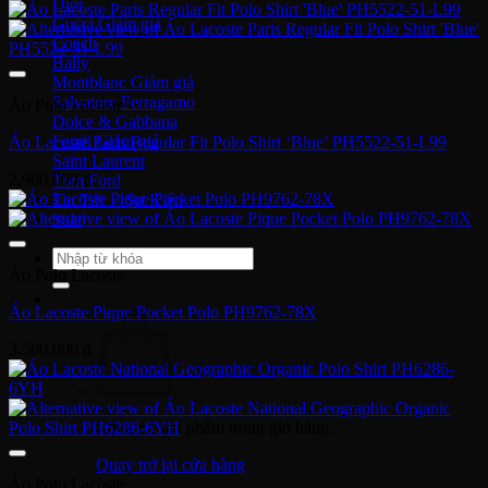
Dior
Gucci
Coach
Bally
Montblanc
Salvatore Ferragamo
Áo Polo Lacoste
Dolce & Gabbana
Fendi
Áo Lacoste Paris Regular Fit Polo Shirt ‘Blue’ PH5522-51-L99
Saint Laurent
2,900,000
₫
Tom Ford
Tin Tức – Sự Kiện
Sale
Tìm
Áo Polo Lacoste
kiếm:
Áo Lacoste Pique Pocket Polo PH9762-78X
3,500,000
₫
Chưa có sản phẩm trong giỏ hàng.
Quay trở lại cửa hàng
Áo Polo Lacoste