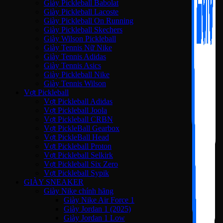
Giày Pickleball Babolat
Giày Pickleball Lacoste
Giày Pickleball On Running
Giày Pickleball Skechers
Giày Wilson Pickleball
Giày Tennis Nữ Nike
Giày Tennis Adidas
Giày Tennis Asics
Giày Pickleball Nike
Giày Tennis Wilson
Vợt Pickleball
Vợt Pickleball Adidas
Vợt Pickleball Joola
Vợt Pickleball CRBN
Vợt PickleBall Gearbox
Vợt PickleBall Head
Vợt Pickleball Proton
Vợt Pickleball Selkirk
Vợt Pickleball Six Zero
Vợt Pickleball Sypik
GIÀY SNEAKER
Giày Nike chính hãng
Giày Nike Air Force 1
Giày Jordan 1 (2025)
Giày Jordan 1 Low