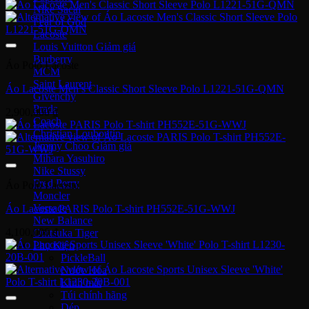
gốc
hiện
Nike Sacai
là:
tại
Fear of God
2,900,000 ₫.
là:
Lacoste
2,500,000 ₫.
Louis Vuitton
Burberry
Áo Polo Lacoste
MCM
Saint Laurent
Áo Lacoste Men’s Classic Short Sleeve Polo L1221-51G-QMN
Givenchy
Prada
2,900,000
₫
Coach
Christian Louboutin
Jimmy Choo
Mihara Yasuhiro
Nike Stussy
Fred Perry
Áo Polo Lacoste
Moncler
Versace
Áo Lacoste PARIS Polo T-shirt PH552E-51G-WWJ
New Balance
4,100,000
₫
Onitsuka Tiger
Phụ Kiện
PickleBall
Nước Hoa
Kinh mắt
Túi chính hãng
Dép