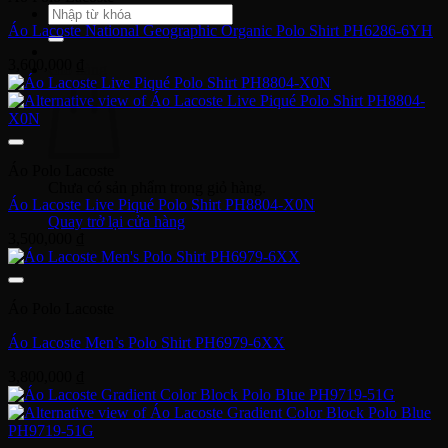
Tìm
kiếm:
Áo Lacoste National Geographic Organic Polo Shirt PH6286-6YH
3,600,000
₫
Giỏ hàng
Áo Polo Lacoste
Chưa có sản phẩm trong giỏ hàng.
Áo Lacoste Live Piqué Polo Shirt PH8804-X0N
Quay trở lại cửa hàng
3,500,000
₫
Áo Polo Lacoste
Áo Lacoste Men’s Polo Shirt PH6979-6XX
3,800,000
₫