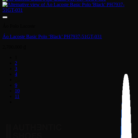
Áo Polo Lacoste
Áo Lacoste Basic Polo ‘Black’ PH7937-51GT-031
2,700,000
₫
1
2
3
4
…
9
10
11