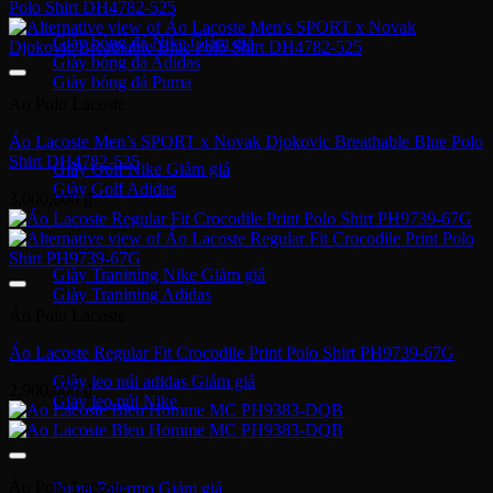
Giày bóng đá Nike
Giày bóng đá Adidas
Giày bóng đá Puma
Áo Polo Lacoste
Giày Golf
Áo Lacoste Men’s SPORT x Novak Djokovic Breathable Blue Polo
Shirt DH4782-525
Giày Golf Nike
Giày Golf Adidas
3,000,000
₫
Giày Training
Giày Tranining Nike
Giày Tranining Adidas
Áo Polo Lacoste
Giày Leo Núi
Áo Lacoste Regular Fit Crocodile Print Polo Shirt PH9739-67G
Giày leo núi adidas
2,900,000
₫
Giày leo núi Nike
Giày Puma
Áo Polo Lacoste
Puma Palermo