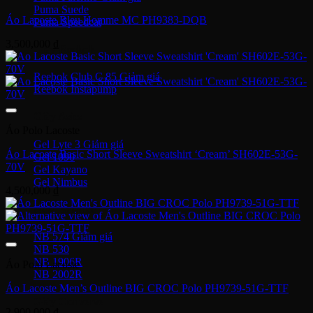
Puma Suede
Áo Lacoste Bleu Homme MC PH9383-DQB
Puma Speedcat
3,500,000
₫
Giày Reebok
Reebok Club C 85
Reebok Instapump
Giày Asics
Áo Polo Lacoste
Gel Lyte 3
Áo Lacoste Basic Short Sleeve Sweatshirt ‘Cream’ SH602E-53G-
Gel 1090
70V
Gel Kayano
Gel Nimbus
4,500,000
₫
New Balance
NB 574
NB 530
NB 1906R
Áo Polo Lacoste
NB 2002R
Áo Lacoste Men’s Outline BIG CROC Polo PH9739-51G-TTF
Giày Converse
2,900,000
₫