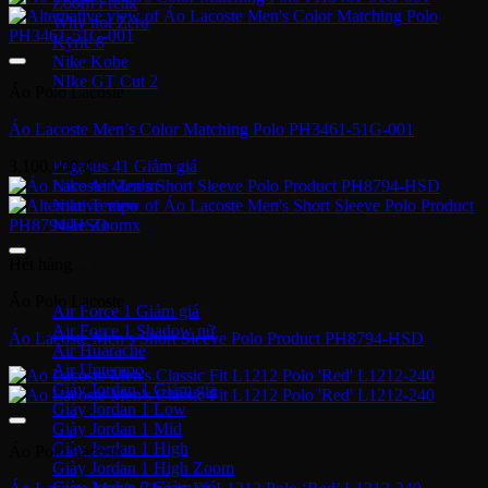
Zoom Freak
Why not Zero
Kyrie 8
Nike Kobe
NIke GT Cut 2
Áo Polo Lacoste
Giày Chạy
Áo Lacoste Men’s Color Matching Polo PH3461-51G-001
3,100,000
₫
Pegasus 41
Nike Air Zoom
Nike Tempo
Nike Zoomx
Hết hàng
Nike Air
Áo Polo Lacoste
Air Force 1
Air Force 1 Shadow nữ
Áo Lacoste Men’s Short Sleeve Polo Product PH8794-HSD
Air Huarache
Air Uptempo
Giày Jordan 1
Giày Jordan 1 Low
Giày Jordan 1 Mid
Giày Jordan 1 High
Áo Polo Lacoste
Giày Jordan 1 High Zoom
Giày Jordan 2