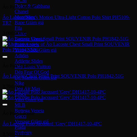
MCM
Dolce & Gabbana
Áo Polo Lacoste
Chanel
Montblanc
Áo Lacoste Men’s Motion Ultra-Light Cotton Polo Shirt PH5109-
Bape
TR7
Fila
3,000,000
₫
Chloe
Bottega Veneta
Palm Angels
Yeezy Slide
Adidas
Adilette Slides
Áo Polo Lacoste
Dép Louis Vuitton
Dép Fear Of God
Áo Lacoste Chest Small Print SOUVENIR Polo PH1842-51G
Dr. Martens
Nike
3,700,000
₫
Dép Air Max
Crocs
Vans
MLB
Bottega Veneta
Áo Polo Lacoste
Gucci
Versace
Áo Lacoste Polo Jacquard ‘Grey’ DH1417-10-4PC
Prada
Burberry
3,500,000
₫