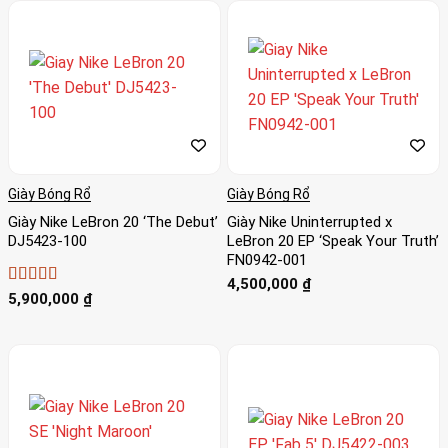
Giày Bóng Rổ
Giày Bóng Rổ
Giày Nike LeBron 20 ‘The Debut’
Giày Nike Uninterrupted x
DJ5423-100
LeBron 20 EP ‘Speak Your Truth’
FN0942-001
4,500,000
₫
Được xếp
5,900,000
₫
hạng
4
5
sao