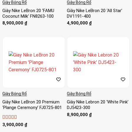
Giày Bóng Rổ
Giày Bóng Rổ
Giày Nike LeBron 20 ‘FAMU
Giày Nike LeBron 20 ‘All Star’
Coconut Milk’ FN8263-100
DV1191-400
8,900,000
₫
4,900,000
₫
Giày Bóng Rổ
Giày Bóng Rổ
Giày Nike LeBron 20 Premium
Giày Nike Lebron 20 ‘White Pink’
‘Plange Ceremony’ FJ0725-801
DJ5423-300
8,900,000
₫
Được xếp
3,900,000
₫
hạng
4
5