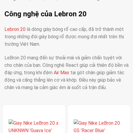
Công nghệ của Lebron 20
Lebron 20
là dòng giày bóng rổ cao cấp, đã trở thành một
trong những đôi giày bóng rổ được mong đợi nhất trên thị
trường Việt Nam.
LeBron 20 mang đến sự thoải mái và giảm chấn tuyệt vời
cho chân của bạn. Công nghệ React giúp cải thiện độ bền và
đáp ứng, trong khi đệm
Air Max
tại gót chân giúp giảm tác
động và căng thẳng lên cơ và khớp. Điều này giúp bảo vệ
chân và mang lại cảm giác êm ái suốt cả trận đấu.
Đây là một phần của dòng sản phẩm LeBron của hãng
giày Nike – thương hiệu nổi tiếng trong làng thể thao về
giày, dép, quần áo, phụ kiện…. Được ra mắt vào năm 2023,
LeBron 20 hứa hẹn mang đến những cải tiến đáng kể về
thiết kế, công nghệ và hiệu suất.