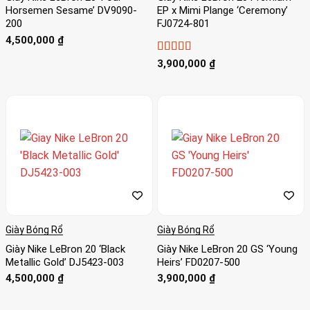
Horsemen Sesame’ DV9090-
EP x Mimi Plange ‘Ceremony’
200
FJ0724-801
4,500,000
₫
Được xếp
3,900,000
₫
hạng
5
5 sao
Giày Bóng Rổ
Giày Bóng Rổ
Giày Nike LeBron 20 ‘Black
Giày Nike LeBron 20 GS ‘Young
Metallic Gold’ DJ5423-003
Heirs’ FD0207-500
4,500,000
₫
3,900,000
₫