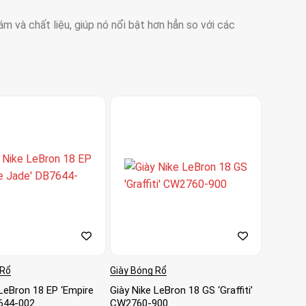
m và chất liệu, giúp nó nổi bật hơn hẳn so với các
 Rổ
Giày Bóng Rổ
 LeBron 18 EP ‘Empire
Giày Nike LeBron 18 GS ‘Graffiti’
644-002
CW2760-900