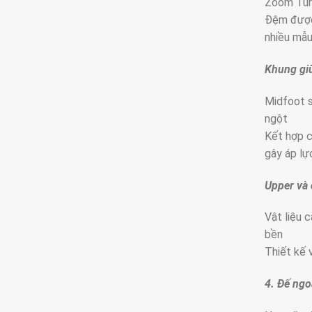
Zoom Turb
Đệm được 
nhiều mẫu
Khung giữ
Midfoot s
ngột
Kết hợp c
gây áp lự
Upper và
Vật liệu 
bền
Thiết kế 
4. Đế ngo