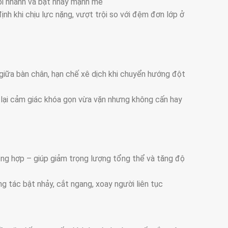
ồi nhanh và bật nhảy mạnh mẽ
h khi chịu lực nặng, vượt trội so với đệm đơn lớp ở
iữa bàn chân, hạn chế xê dịch khi chuyển hướng đột
 lại cảm giác khóa gọn vừa vặn nhưng không cấn hay
ổng hợp – giúp giảm trọng lượng tổng thể và tăng độ
g tác bật nhảy, cắt ngang, xoay người liên tục