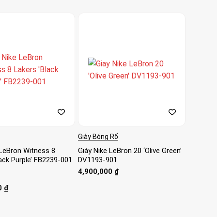
Giày Bóng Rổ
 LeBron Witness 8
Giày Nike LeBron 20 ‘Olive Green’
lack Purple’ FB2239-001
DV1193-901
4,900,000
₫
0
₫