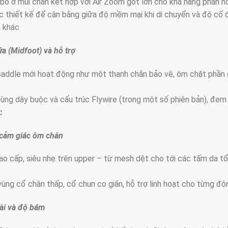
o ở mũi chân kết hợp với Air Zoom gót lớn cho khả năng phản h
thiết kế để cân bằng giữa độ mềm mại khi di chuyển và độ cố địn
 khác
a (Midfoot) và hỗ trợ
addle mới hoạt động như một thanh chắn bảo vệ, ôm chặt phần g
ùng dây buộc và cấu trúc Flywire (trong một số phiên bản), đem
c
 cảm giác ôm chân
cao cấp, siêu nhẹ trên upper – từ mesh dệt cho tới các tấm da t
vùng cổ chân thấp, cổ chun co giãn, hỗ trợ linh hoạt cho từng độn
ài và độ bám