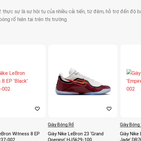
 thực sự là sự hội tụ của nhiều cải tiến, từ đệm, hỗ trợ đến độ bá
óng rổ hiện tại trên thị trường.
Giày Bóng Rổ
Giày Bóng
LeBron Witness 8 EP
Giày Nike LeBron 23 ‘Grand
Giày Nike
2237-002
Opening’ HJ5629-100
Jade’ DB7