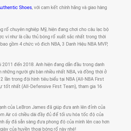
uthentic Shoes
, với cam kết chính hãng và giao hàng
g rổ chuyên nghiệp Mỹ, hiện đang chơi cho câu lạc bộ
 ví như là cầu thủ bóng rổ xuất sắc nhất trong thời
h bao gồm 4 chức vô đich NBA, 3 Danh Hiệu NBA MVP,
ải 2011 đến 2018. Anh hiện đang dẫn đầu trong danh
ch những người ghi bàn nhiều nhất NBA, và đồng thời ở
2 lần trong đội hình tiêu biểu tại NBA (All-NBA First
ự tốt nhất (All-Defensive First Team), tham gia 16
mạnh của LeBron James đã giúp đưa anh lên đỉnh của
m Air có chiều dài đầy đủ để tối ưu hóa tốc độ của
anh ấy đã sẵn sàng đưa phong độ của mình lên cao hơn
giày của huyền thoại bóng rổ này nhé!