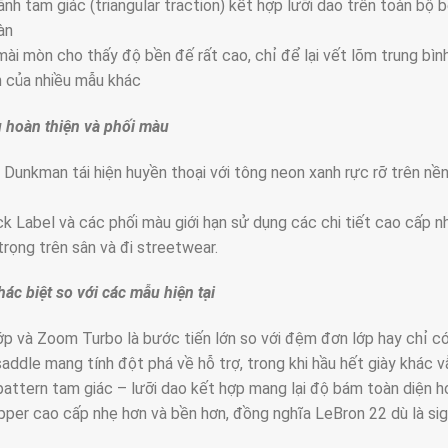
ãnh tam giác (triangular traction) kết hợp lưỡi dao trên toàn b
àn
mài mòn cho thấy độ bền đế rất cao, chỉ để lại vết lõm trung b
h của nhiều mẫu khác
ệu hoàn thiện và phối màu
 Dunkman tái hiện huyền thoại với tông neon xanh rực rỡ trên nề
k Label và các phối màu giới hạn sử dụng các chi tiết cao cấp 
trọng trên sân và đi streetwear.
hác biệt so với các mẫu hiện tại
p và Zoom Turbo là bước tiến lớn so với đệm đơn lớp hay chỉ có
addle mang tính đột phá về hỗ trợ, trong khi hầu hết giày khác v
pattern tam giác – lưỡi dao kết hợp mang lại độ bám toàn diện h
upper cao cấp nhẹ hơn và bền hơn, đồng nghĩa LeBron 22 dù là sign