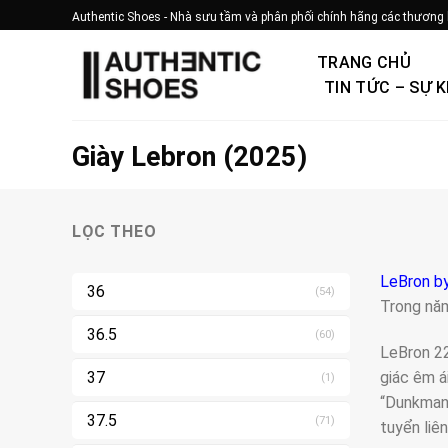
Bỏ
Authentic Shoes - Nhà sưu tầm và phân phối chính hãng các thương 
qua
nội
TRANG CHỦ
dung
TIN TỨC – SỰ K
Giày Lebron (2025)
LỌC THEO
LeBron b
36
(54)
Trong năm
36.5
(60)
LeBron 22
giác êm á
37
(1)
“Dunkman”
37.5
(71)
tuyển liê