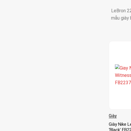
LeBron 22
mẫu giày b
Giày
Giày Nike 
‘Black’ FB