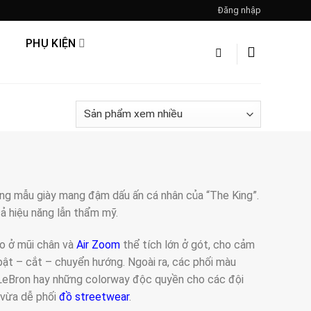
Đăng nhập
PHỤ KIỆN
ng mẫu giày mang đậm dấu ấn cá nhân của “The King”.
ả hiệu năng lẫn thẩm mỹ.
o ở mũi chân và
Air Zoom
thể tích lớn ở gót, cho cảm
 bật – cắt – chuyển hướng. Ngoài ra, các phối màu
h LeBron hay những colorway độc quyền cho các đội
 vừa dễ phối
đồ streetwear
.