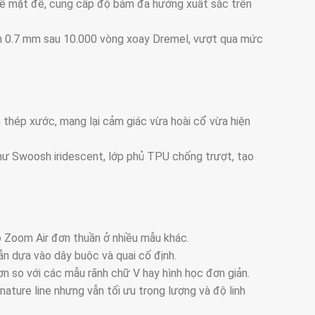
ộ bề mặt đế, cung cấp độ bám đa hướng xuất sắc trên
ình 0.7 mm sau 10.000 vòng xoay Dremel, vượt qua mức
n thép xước, mang lại cảm giác vừa hoài cổ vừa hiện
như Swoosh iridescent, lớp phủ TPU chống trượt, tạo
 Zoom Air đơn thuần ở nhiều mẫu khác.
ẫn dựa vào dây buộc và quai cố định.
ơn so với các mẫu rãnh chữ V hay hình học đơn giản.
ature line nhưng vẫn tối ưu trọng lượng và độ linh