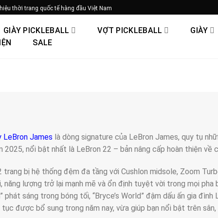
hiệu thời trang quốc tế hàng đầu Việt Nam
GIÀY PICKLEBALL
VỢT PICKLEBALL
GIÀY
IỆN
SALE
y LeBron James
là dòng signature của LeBron James, quy tụ nhữ
 2025, nổi bật nhất là LeBron 22 – bản nâng cấp hoàn thiện về c
 trang bị hệ thống đệm đa tầng với Cushlon midsole, Zoom Turb
i, năng lượng trở lại mạnh mẽ và ổn định tuyệt vời trong mọi pha
 phát sáng trong bóng tối, “Bryce’s World” đậm dấu ấn gia đìn
n tục được bổ sung trong năm nay, vừa giúp bạn nổi bật trên sân,