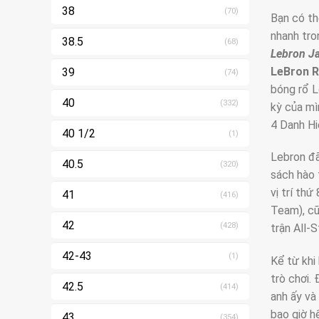
38
(70)
Bạn có th
nhanh tro
38.5
(68)
Lebron Ja
LeBron 
39
(74)
bóng rổ L
40
(332)
kỳ của mì
4 Danh Hi
40 1/2
(1)
Lebron đã
40.5
(320)
sách hào 
vị trí thứ
41
(416)
Team), cũ
42
(428)
trận All-S
42-43
(1)
Kể từ khi
trò chơi.
42.5
(414)
anh ấy và
bao giờ h
43
(354)