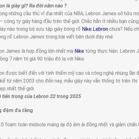
on là giày gì? Ra đời năm nào ?
ong những cầu thủ vĩ đại nhất của NBA, Lebron James sở hữu m
 – công ty giày hàng đầu trên thế giới. Chắc hẳn ít nhiều bạn cũn
iày nào trong bộ sưu tập giày bóng rổ
Nike Lebron
chưa? Nếu chư
óng rổ Lebron James trong bài viết bên dưới đây nhé.
on James là hợp đồng lớn nhất mà
Nike
từng thực hiện. Lebron J
ng 7 năm trị giá 90 triệu đô la với Nike.
on được biết đến với tính thẩm mỹ cao và công nghệ nhúng lần đ
 kể từ năm 2003 cho đến nay, mẫu giày này vẫn thống trị trên th
ẹp nhất thế giới.
 tiến trong của Lebron 22 trong 2025
g đệm đa tầng
.0 foam toàn midsole mang lại độ êm ái đồng nhất và giảm chấn h