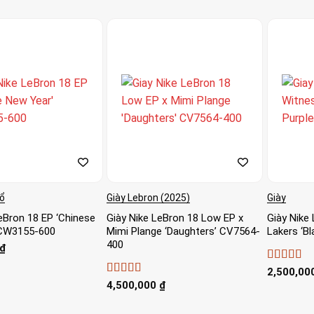
Rổ
Giày Lebron (2025)
Giày
eBron 18 EP ‘Chinese
Giày Nike LeBron 18 Low EP x
Giày Nike
 CW3155-600
Mimi Plange ‘Daughters’ CV7564-
Lakers ‘B
400
₫
Được xếp
2,500,00
hạng
4
5
Được xếp
4,500,000
₫
sao
hạng
4
5
sao