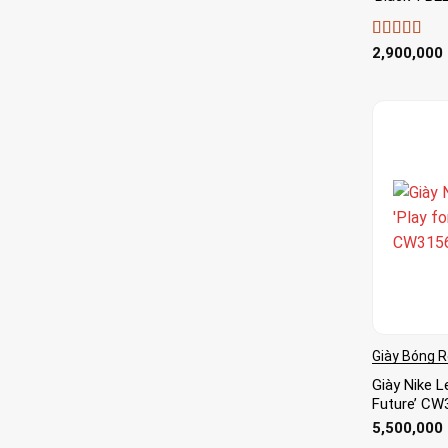
Được xếp
2,900,000
hạng
5
5 sa
Giày Bóng 
Giày Nike L
Future’ CW
5,500,000