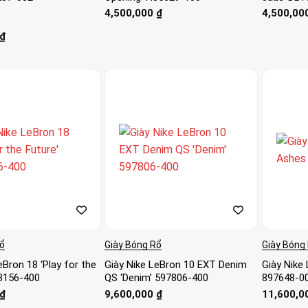
4,500,000
₫
4,500,00
₫
o
Rổ
Giày Bóng Rổ
Giày Bóng
eBron 18 ‘Play for the
Giày Nike LeBron 10 EXT Denim
Giày Nike
3156-400
QS ‘Denim’ 597806-400
897648-0
₫
9,600,000
₫
11,600,0