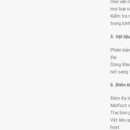
Hoa văn r
mọi loại s
Kiểm tra 
trung bìn
5. Vật li
Phiên bản
đại
Dòng Blac
nét sang 
6. Điểm k
Đệm đa lớ
Midfoot s
Traction 
Vật liệu 
hoạt.