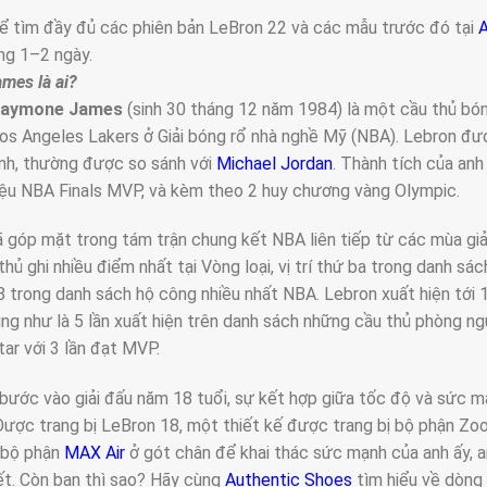
ể tìm đầy đủ các phiên bản LeBron 22 và các mẫu trước đó tại
A
ng 1–2 ngày.
mes là ai?
Raymone James
(sinh 30 tháng 12 năm 1984) là một cầu thủ bón
os Angeles Lakers ở Giải bóng rổ nhà nghề Mỹ (NBA). Lebron được
nh, thường được so sánh với
Michael Jordan
. Thành tích của an
ệu NBA Finals MVP, và kèm theo 2 huy chương vàng Olympic.
 góp mặt trong tám trận chung kết NBA liên tiếp từ các mùa gi
thủ ghi nhiều điểm nhất tại Vòng loại, vị trí thứ ba trong danh sá
 8 trong danh sách hộ công nhiều nhất NBA. Lebron xuất hiện tới 1
ng như là 5 lần xuất hiện trên danh sách những cầu thủ phòng ng
tar với 3 lần đạt MVP.
 bước vào giải đấu năm 18 tuổi, sự kết hợp giữa tốc độ và sức 
 Được trang bị LeBron 18, một thiết kế được trang bị bộ phận Zoo
 bộ phận
MAX Air
ở gót chân để khai thác sức mạnh của anh ấy, 
ết. Còn bạn thì sao? Hãy cùng
Authentic Shoes
tìm hiểu về dòng 