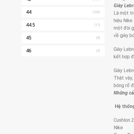
Giày Lebr
44
Là một tr
(336)
hiệu Nike
44.5
(17)
một đôi g
về giày b
45
(8)
Giày Lebr
46
(2)
kết hợp đồ
Giày Lebr
Thật vậy,
bóng rổ đ
Những cải
Hệ thốn
Cushlon 2
Nike