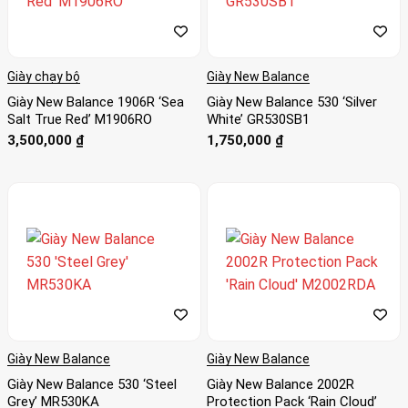
phẩm New Balance Apparel. Điều này bao gồm quần áo thể
thao, như quần shorts, quần, áo sơ mi và áo khoác, cũng như
các phụ kiện chạy bộ, như tất, mũ và dải bắp tay.
Giày chạy bộ
Giày New Balance
Tất cả những sản phẩm này đều được thiết kế với cùng
Giày New Balance 1906R ‘Sea
Giày New Balance 530 ‘Silver
một sự chú ý đến chi tiết và công nghệ đổi mới như dòng
Salt True Red’ M1906RO
White’ GR530SB1
giày của họ, khiến chúng trở thành sự bổ sung hoàn hảo cho
3,500,000
₫
1,750,000
₫
các đôi giày của thương hiệu.
Trong xu hướng này, có một thương hiệu thời trang không
thể không nhắc đến, đó chính là
New Balance
. Nếu là người
không quá quan tâm đến sneakers hay giày dép nói chung,
rất dễ lầm tưởng New Balance là thương hiệu đến từ Hàn
Quốc.
Giày New Balance
Giày New Balance
Giày New Balance 530 ‘Steel
Giày New Balance 2002R
Grey’ MR530KA
Protection Pack ‘Rain Cloud’