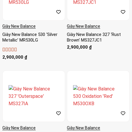
Giày New Balance
Giày New Balance
Giày New Balance 530 ‘Silver
Giày New Balance 327 ‘Rust
Metallic’ MR530LG
Brown’ MS327JC1
2,900,000
₫
Được xếp
2,900,000
₫
hạng
4
5
sao
Giày New Balance
Giày New Balance