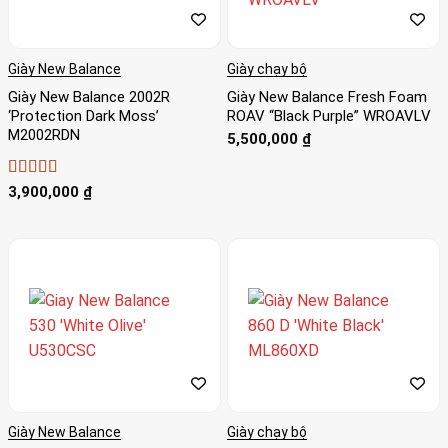
Giày New Balance
Giày chạy bộ
Giày New Balance 2002R
Giày New Balance Fresh Foam
‘Protection Dark Moss’
ROAV “Black Purple” WROAVLV
M2002RDN
5,500,000
₫
Được xếp
3,900,000
₫
hạng
4
5
sao
Giày New Balance
Giày chạy bộ