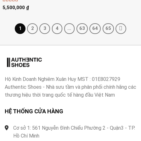
Được xếp
5,500,000
₫
hạng
4
5
sao
1
2
3
4
…
63
64
65
Hộ Kinh Doanh Nghiêm Xuân Huy MST : 01E8027929
Authentic Shoes - Nhà sưu tầm và phân phối chính hãng các
thương hiệu thời trang quốc tế hàng đầu Việt Nam
HỆ THỐNG CỬA HÀNG
Cơ sở 1: 561 Nguyễn Đình Chiểu Phường 2 - Quận3 - TP.
Hồ Chí Minh