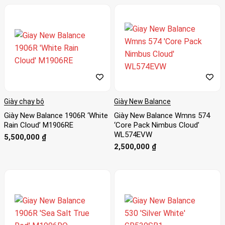
trội và sự thoải mái tối ưu khi đi bộ hoặc chạy bộ. Thương
hiệu cũng nổi tiếng với sự tập trung vào sự vừa vặn, sản
xuất giày ở nhiều kích cỡ và chiều rộng khác nhau để phục
vụ cho các loại chân khác nhau.
Sự cam kết của thương hiệu đối với các phương pháp sản
xuất có trách nhiệm, theo đánh giá của chúng tôi, đã khiến
Giày chạy bộ
Giày New Balance
nó trở thành tấm gương trong ngành thể thao. Họ có một
Giày New Balance 1906R ‘White
Giày New Balance Wmns 574
sự tập trung độc đáo vào bền vững trong khi đảm bảo quy
Rain Cloud’ M1906RE
‘Core Pack Nimbus Cloud’
trình sản xuất của họ là thân thiện với môi trường.
WL574EVW
5,500,000
₫
2,500,000
₫
New Balance cũng đã hợp tác với các nghệ sĩ và nhà thiết
kế khác nhau để tạo ra các phiên bản giới hạn của giày và
trang phục. Các sự hợp tác của họ bao gồm New Balance
997S Bodega Better Days.
Bạn có thể kết hợp những đôi giày này với một loạt các sản