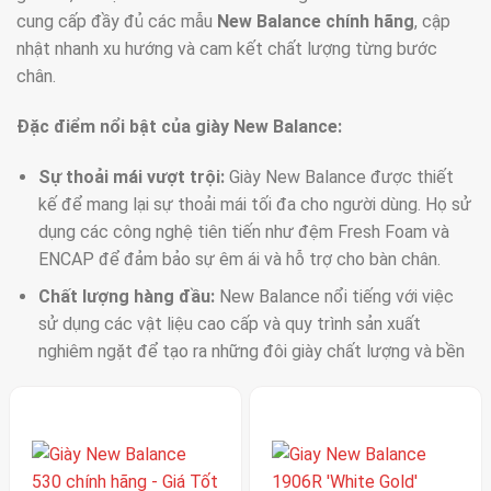
cung cấp đầy đủ các mẫu
New Balance chính hãng
, cập
nhật nhanh xu hướng và cam kết chất lượng từng bước
chân.
Đặc điểm nổi bật của giày New Balance:
Sự thoải mái vượt trội:
Giày New Balance được thiết
kế để mang lại sự thoải mái tối đa cho người dùng. Họ sử
dụng các công nghệ tiên tiến như đệm Fresh Foam và
ENCAP để đảm bảo sự êm ái và hỗ trợ cho bàn chân.
Chất lượng hàng đầu:
New Balance nổi tiếng với việc
sử dụng các vật liệu cao cấp và quy trình sản xuất
nghiêm ngặt để tạo ra những đôi giày chất lượng và bền
bỉ.
Thiết kế đa dạng:
Giày New Balance có nhiều kiểu dáng
và màu sắc khác nhau, từ những thiết kế cổ điển đến
những mẫu mã hiện đại, phù hợp với nhiều phong cách và