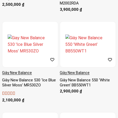
M2002RDA
2,500,000
₫
3,900,000
₫
Giày New Balance
Giày New Balance
Giày New Balance 530 ‘Ice Blue
Giày New Balance 550 ‘White
Silver Moss’ MR530ZO
Green’ BB550WT1
2,900,000
₫
Được xếp
2,100,000
₫
hạng
5
5 sao