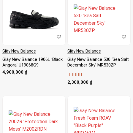
Giày New Balance
Giày New Balance
Giày New Balance 1906L ‘Black
Giày New Balance 530 ‘Sea Salt
Angora’ U19068G9
December Sky’ MR530ZP
4,900,000
₫
Được xếp
2,300,000
₫
hạng
5
5 sao