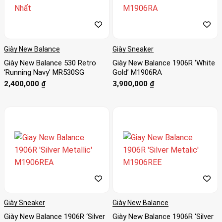
sở thích.
Công nghệ tiên tiến:
New Balance không ngừng nghiên
cứu và phát triển các công nghệ mới để cải thiện hiệu
suất và trải nghiệm người dùng.
Giày New Balance
Giày Sneaker
Giày New Balance 530 Retro
Giày New Balance 1906R ‘White
Một số dòng giày New Balance phổ biến:
‘Running Navy’ MR530SG
Gold’ M1906RA
2,400,000
₫
3,900,000
₫
Dòng 574:
Đây là một trong những dòng giày biểu tượng
của New Balance, với thiết kế cổ điển và dễ phối đồ.
Dòng 990:
Dòng giày 990 được biết đến với sự thoải mái
và chất lượng vượt trội, thường được sử dụng cho các
hoạt động chạy bộ và đi bộ đường dài.
Dòng Fresh Foam:
Dòng giày Fresh Foam sử dụng công
nghệ đệm Fresh Foam tiên tiến, mang lại sự êm ái và đàn
hồi cho bàn chân.
Giày Sneaker
Giày New Balance
Tại sao nên chọn giày New Balance:
Giày New Balance 1906R ‘Silver
Giày New Balance 1906R ‘Silver