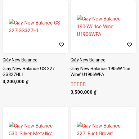
Giày New Balance
Giày New Balance
Giày New Balance GS 327
Giày New Balance 1906W ‘Ice
GS327HL1
Wine’ U1906WFA
3,200,000
₫
Được xếp
3,500,000
₫
hạng
4.71
5
sao