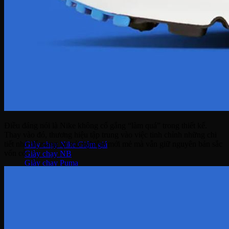
Giày Jordan 3
Giày Jordan 4
Giày Jordan 312
Giày bóng rổ
Giày bóng rổ Nike
Giày bóng rổ Puma
Giày bóng rổ Adidas
Giày bóng rổ Li-ning
Giày bóng rổ Under Armour
Giày Chạy
Điều đáng nói là Nike không cố gắng “làm quá” trong thiết kế.
Thay vào đó, thương hiệu tập trung vào việc tinh chỉnh những chi
tiết nhỏ để mang lại trải nghiệm mới mẻ mà vẫn giữ nguyên bản sắc
Giày chạy Nike
vốn có.
Giày chạy NB
Giày chạy Puma
Giày chạy Adidas
Giày Chạy Asics
Giày chạy Under Armour
Giày chạy Hoka
Giày chạy ON
Giày bóng đá