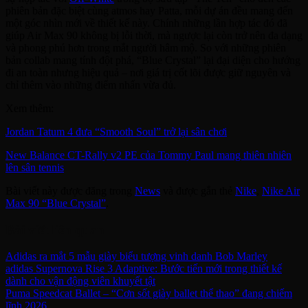
phiên bản đặc biệt cùng atmos hay Patta, mỗi dự án đều mang đến
một góc nhìn mới về thiết kế này. Chính những lần hợp tác đó đã
giúp Air Max 90 không bị lỗi thời, mà ngược lại còn trở nên đa dạng
và phong phú hơn trong mắt người hâm mộ. So với những phiên
bản collab mang tính đột phá, “Blue Crystal” lại đại diện cho hướng
đi an toàn nhưng hiệu quả – nơi giá trị cốt lõi được giữ nguyên và
chỉ thêm vào những điểm nhấn vừa đủ.
Xem thêm:
Jordan Tatum 4 đưa “Smooth Soul” trở lại sân chơi
New Balance CT-Rally v2 PE của Tommy Paul mang thiên nhiên
lên sân tennis
Bài viết này được đăng trong
News
và được gắn thẻ
Nike
,
Nike Air
Max 90 “Blue Crystal”
.
Bài viết liên quan
Adidas ra mắt 5 mẫu giày biểu tượng vinh danh Bob Marley
adidas Supernova Rise 3 Adaptive: Bước tiến mới trong thiết kế
dành cho vận động viên khuyết tật
Puma Speedcat Ballet – “Cơn sốt giày ballet thể thao” đang chiếm
lĩnh 2026