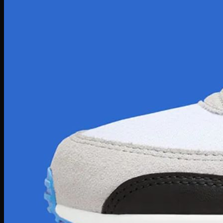
Zoom Freak
Why not Zero
Kyrie 8
Nike Kobe
NIke GT Cut 2
Giày Chạy
Pegasus 41
Nike Air Zoom
Nike Tempo
Nike Zoomx
Nike Air
Air Force 1
Air Force 1 Shadow nữ
Air Huarache
Air Uptempo
Giày Jordan 1
Giày Jordan 1 Low
Giày Jordan 1 Mid
Giày Jordan 1 High
Giày Jordan 1 High Zoom
Giày Jordan 2