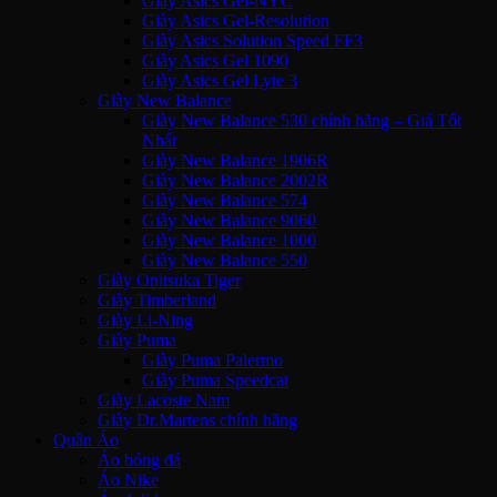
Giày Asics Gel-NYC
Giày Asics Gel-Resolution
Giày Asics Solution Speed FF3
Giày Asics Gel 1090
Giày Asics Gel Lyte 3
Giày New Balance
Giày New Balance 530 chính hãng – Giá Tốt
Nhất
Giày New Balance 1906R
Giày New Balance 2002R
Giày New Balance 574
Giày New Balance 9060
Giày New Balance 1000
Giày New Balance 550
Giày Onitsuka Tiger
Giày Timberland
Giày Li-Ning
Giày Puma
Giày Puma Palermo
Giày Puma Speedcat
Giày Lacoste Nam
Giày Dr.Martens chính hãng
Quần Áo
Áo bóng đá
Áo Nike