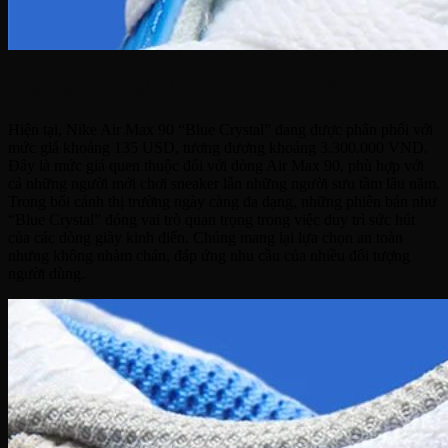
Giá bán và sức hút trên thị trường
Hiện tại, Nike Air Max 90 “Blue Crystal” đang được phân phối với
mức giá khoảng 135 USD, tương đương khoảng 3.300.000 VND.
Đây là mức giá quen thuộc đối với dòng Air Max 90, phù hợp với
cả những người mới chơi sneaker lẫn những người sưu tầm lâu năm.
Trong bối cảnh thị trường ngày càng đa dạng, những phiên bản như
“Blue Crystal” đóng vai trò quan trọng trong việc duy trì sức hút
của các dòng giày kinh điển. Chúng mang lại lựa chọn an toàn
nhưng không nhàm chán, đáp ứng nhu cầu của nhiều đối tượng
người dùng.