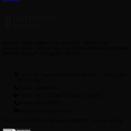
Hộ Kinh Doanh Nghiêm Xuân Huy MST : 01E8027929
Authentic Shoes - Nhà sưu tầm và phân phối chính hãng các thương
hiệu thời trang quốc tế hàng đầu Việt Nam
HỆ THỐNG CỬA HÀNG
Cơ sở 1: 561 Nguyễn Đình Chiểu Phường 2 - Quận3 - TP.
Hồ Chí Minh
Hotline : 0786665444
Cở sở 2 : 70-72 Tây Sơn - Đống Đa - Hà Nội
Hotline : 0785499555
Service@AutheticShoes.com
ĐKKD: 01E8027929 - Cấp ngày: 01/06/2019 - Nơi cấp: Hà Nội