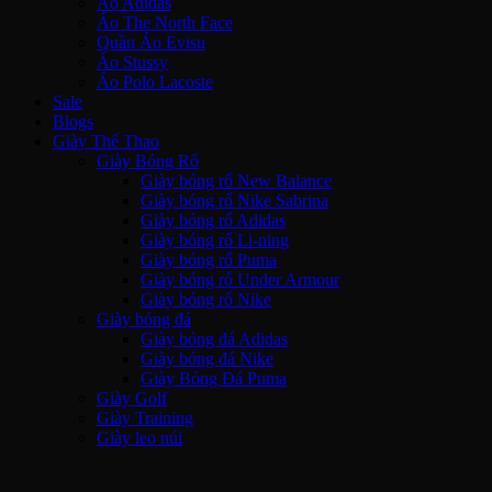
Áo Adidas
Áo The North Face
Quần Áo Evisu
Áo Stussy
Áo Polo Lacoste
Sale
Blogs
Giày Thể Thao
Giày Bóng Rổ
Giày bóng rổ New Balance
Giày bóng rổ Nike Sabrina
Giày bóng rổ Adidas
Giày bóng rổ Li-ning
Giày bóng rổ Puma
Giày bóng rổ Under Armour
Giày bóng rổ Nike
Giày bóng đá
Giày bóng đá Adidas
Giày bóng đá Nike
Giày Bóng Đá Puma
Giày Golf
Giày Training
Giày leo núi
Đăng nhập