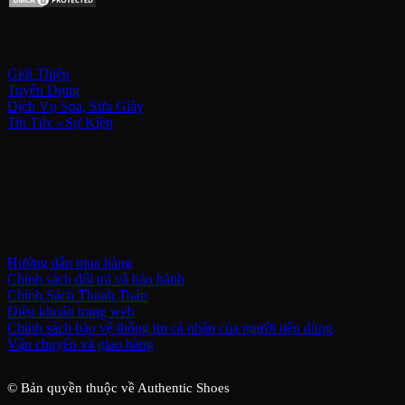
Về chúng tôi
Giới Thiệu
Tuyển Dụng
Dịch Vụ Spa, Sửa Giày
Tin Tức - Sự Kiện
Kết nối với chúng tôi
Hỗ trợ khách hàng
Hướng dẫn mua hàng
Chính sách đổi trả và bảo hành
Chính Sách Thanh Toán
Điều khoản trang web
Chính sách bảo vệ thông tin cá nhân của người tiêu dùng
Vận chuyển và giao hàng
© Bản quyền thuộc về Authentic Shoes