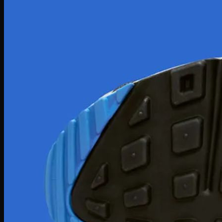
Giày bóng đá Nike
Giày bóng đá Adidas
Giày bóng đá Puma
Giày Golf
Giày Golf Nike
Giày Golf Adidas
Giày Training
Giày Tranining Nike
Giày Tranining Adidas
Giày Leo Núi
Giày leo núi adidas
Giày leo núi Nike
Giày Puma
Puma Palermo