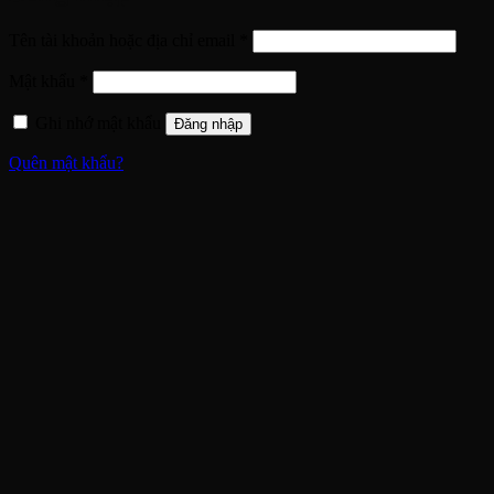
Bắt
Tên tài khoản hoặc địa chỉ email
*
buộc
Bắt
Mật khẩu
*
buộc
Ghi nhớ mật khẩu
Đăng nhập
Quên mật khẩu?