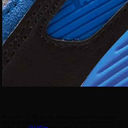
Air Max 90 và hành trình hợp tác đáng
nhớ
Không thể nhắc đến Air Max 90 mà bỏ qua những dự án collab
đình đám đã góp phần đưa dòng giày này lên một tầm cao mới. Từ
sự hợp tác với
Off-White
trong bộ sưu tập “The Ten” cho đến các