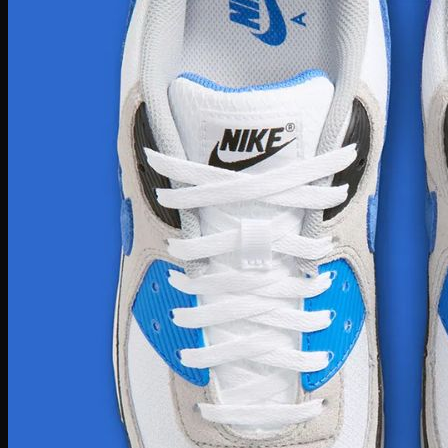
Serge Lutens
Maison Francis
Maison Margiela
Gentle Monster
Prada
Louis Vuitton
Dior
Gucci
Saint Laurent
Bottega Veneta
Versace
Fendi
Ray Ban
Gucci
Champion
Coach
Fendi
Balenciaga
Adidas
Supreme
Celine
Louis Vuitton
Maison Margiela
Nike