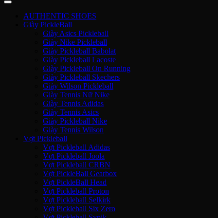
AUTHENTIC SHOES
Giày PickleBall
Giày Asics Pickleball
Giày Nike Pickleball
Giày Pickleball Babolat
Giày Pickleball Lacoste
Giày Pickleball On Running
Giày Pickleball Skechers
Giày Wilson Pickleball
Giày Tennis Nữ Nike
Giày Tennis Adidas
Giày Tennis Asics
Giày Pickleball Nike
Giày Tennis Wilson
Vợt Pickleball
Vợt Pickleball Adidas
Vợt Pickleball Joola
Vợt Pickleball CRBN
Vợt PickleBall Gearbox
Vợt PickleBall Head
Vợt Pickleball Proton
Vợt Pickleball Selkirk
Vợt Pickleball Six Zero
Vợt Pickleball Sypik