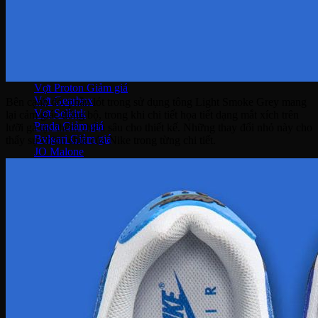
Thắt lưng
Vợt Joola
Vợt Sypik
Vợt Adidas
Vợt Hoead
Vợt CRBN
Vợt Proton
Vợt Gearbox
Bên cạnh đó, phần lót trong sử dụng tông Light Smoke Grey mang
Vợt Selkirk
lại cảm giác đồng bộ, trong khi chi tiết họa tiết dạng mắt xích trên
Prada
lưỡi gà tạo thêm chiều sâu cho thiết kế. Những thay đổi nhỏ này cho
Bvlgari
thấy sự chăm chút của Nike trong từng chi tiết.
JO Malone
DKNY
Louis Vuitton
Salvatore ferragamo
Kilian
Chanel
Dior
Lancome
Narciso
Tom Ford
Armani
Gucci
Kenzo
Miller Harris