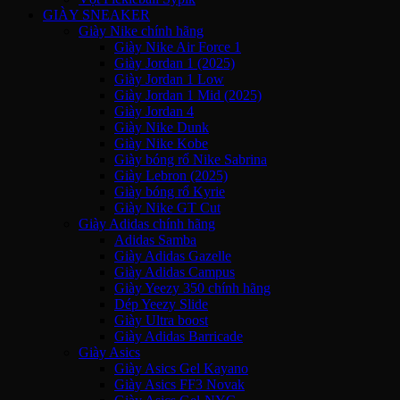
GIÀY SNEAKER
Giày Nike chính hãng
Giày Nike Air Force 1
Giày Jordan 1 (2025)
Giày Jordan 1 Low
Giày Jordan 1 Mid (2025)
Giày Jordan 4
Giày Nike Dunk
Giày Nike Kobe
Giày bóng rổ Nike Sabrina
Giày Lebron (2025)
Giày bóng rổ Kyrie
Giày Nike GT Cut
Giày Adidas chính hãng
Adidas Samba
Giày Adidas Gazelle
Giày Adidas Campus
Giày Yeezy 350 chính hãng
Dép Yeezy Slide
Giày Ultra boost
Giày Adidas Barricade
Giày Asics
Giày Asics Gel Kayano
Giày Asics FF3 Novak