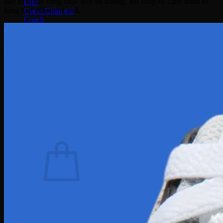
duy trì vị thế vững chắc trên thị trường, bất chấp sự cạnh tranh từ
Dior
hàng loạt silhouette mới.
Gucci
Coach
Bally
Montblanc
Salvatore Ferragamo
Dolce & Gabbana
Fendi
Saint Laurent
Tom Ford
Tin Tức – Sự Kiện
Sale
Tìm
kiếm:
Chưa có sản phẩm trong giỏ hàng.
Quay trở lại cửa hàng