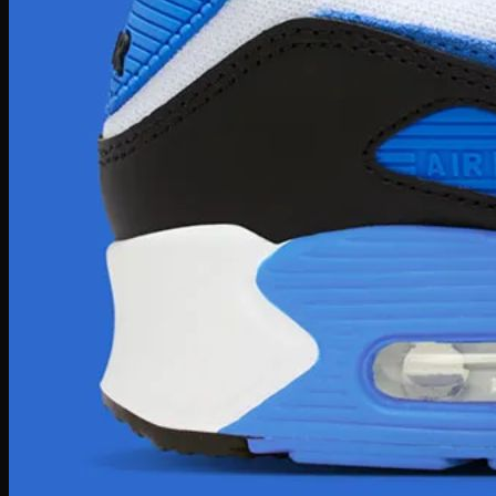
Nike Sacai
Fear of God
Lacoste
Louis Vuitton
Burberry
MCM
Saint Laurent
Givenchy
Prada
Coach
Christian Louboutin
Jimmy Choo
Mihara Yasuhiro
Nike Stussy
Fred Perry
Moncler
Versace
New Balance
Onitsuka Tiger
Phụ Kiện
PickleBall
Nước Hoa
Kinh mắt
Túi chính hãng
Dép