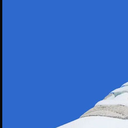
Giày Pickleball Lacoste
Giày Pickleball On Running
Giày Pickleball Skechers
Vợt Pickleball
Vợt Pickleball Adidas
Vợt Pickleball CRBN
Vợt PickleBall Gearbox
Vợt PickleBall Head
Vợt Pickleball Joola
Vợt Pickleball Proton
Vợt Pickleball Selkirk
Vợt Pickleball Six Zero
Vợt Pickleball Sypik
Giày
Giày Adidas
Giày Nike
Giày Jordan
Môn thể thao
Giày Retro Sneaker
Thương hiệu khác
Adidas Original
Adidas XLG
Adidas Samba