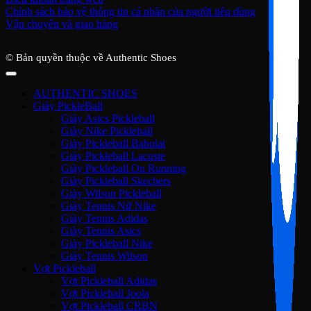
Chính sách bảo vệ thông tin cá nhân của người tiêu dùng
Vận chuyển và giao hàng
© Bản quyền thuộc về Authentic Shoes
AUTHENTIC SHOES
Giày PickleBall
Giày Asics Pickleball
Giày Nike Pickleball
Giày Pickleball Babolat
Giày Pickleball Lacoste
Giày Pickleball On Running
Giày Pickleball Skechers
Giày Wilson Pickleball
Giày Tennis Nữ Nike
Giày Tennis Adidas
Giày Tennis Asics
Giày Pickleball Nike
Giày Tennis Wilson
Vợt Pickleball
Vợt Pickleball Adidas
Vợt Pickleball Joola
Vợt Pickleball CRBN