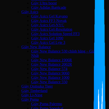
Giày Ultra boost
Giày Adidas Barricade
Giày Asics
Giày Asics Gel Kayano
Giày Asics FF3 Novak
Giày Asics Gel-NYC
Giày Asics Gel-Resolution
Giày Asics Solution Speed FF3
Giày Asics Gel 1090
Giày Asics Gel Lyte 3
Giày New Balance
Giày New Balance 530 chính hãng – Giá Tốt
Nhất
Giày New Balance 1906R
Giày New Balance 2002R
Giày New Balance 574
Giày New Balance 9060
Giày New Balance 1000
Giày New Balance 550
Giày Onitsuka Tiger
Giày Timberland
Giày Li-Ning
Giày Puma
Giày Puma Palermo
Giày Puma Speedcat