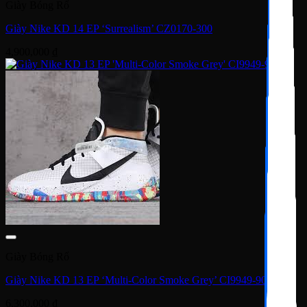
Giày Bóng Rổ
Giày Nike KD 14 EP ‘Surrealism’ CZ0170-300
4,900,000
₫
Giày Bóng Rổ
Giày Nike KD 13 EP ‘Multi-Color Smoke Grey’ CI9949-900
6,300,000
₫