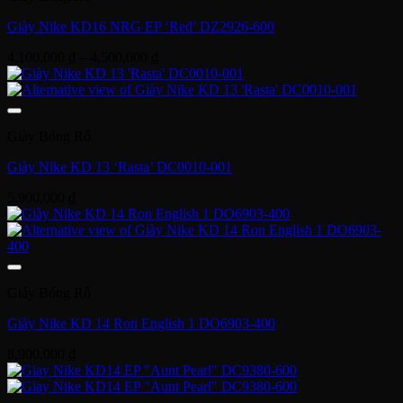
Giày Nike KD16 NRG EP ‘Red’ DZ2926-600
Khoảng
4,100,000
₫
–
4,500,000
₫
giá:
từ
4,100,000 ₫
đến
Giày Bóng Rổ
4,500,000 ₫
Giày Nike KD 13 ‘Rasta’ DC0010-001
5,900,000
₫
Giày Bóng Rổ
Giày Nike KD 14 Ron English 1 DO6903-400
8,900,000
₫