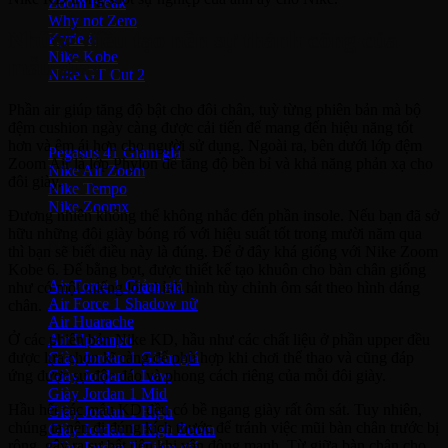
Zoom Freak
Why not Zero
Những điều tạo nên sự thành công của
Kyrie 8
Nike Kobe
mẫu giày
NIke GT Cut 2
Phần air giúp tăng độ bật cho đôi chân, tuỳ từng phiên bản mà bộ
Giày Chạy
đệm cushion ngày càng được cải tiến để mang đến hiệu năng tốt
hơn và êm ái hơn cho người sử dụng. Ngoài ra, bên dưới lớp đệm
Pegasus 41
Zoom Air là lớp Phylon để tăng độ bền bỉ và khả năng phản xạ cho
Nike Air Zoom
đôi giày.
Nike Tempo
Nike Zoomx
Đương nhiên không thể không nhắc đến phần insole. Nếu bạn đã sở
hữu những đôi giày bóng rổ với hiệu suất tốt trong mười năm qua
Nike Air
thì bạn sẽ biết điều này là đúng. Đế ở đây khá giống với Nike Zoom
Kobe 6. Đế bằng bọt, được thiết kế tạo khuôn cho bàn chân giống
Air Force 1
như có một miếng lót chỉnh hình tùy chỉnh ôm sát theo hình dáng
Air Force 1 Shadow nữ
chân.
Air Huarache
Air Uptempo
Ở các phiên bản Nike KD, hầu như các chất liệu ở phần upper đều
Giày Jordan 1
được lựa chọn kĩ càng để phù hợp khi chơi thể thao và cũng đáp
Giày Jordan 1 Low
ứng được sự độc đáo và phong cách riêng của mỗi đôi giày.
Giày Jordan 1 Mid
Hầu hết các mẫu KD đều có bề ngang giày rất ôm sát. Tuy nhiên,
Giày Jordan 1 High
chúng ta nên đi đúng kích thước để tránh việc mũi bàn chân trước bị
Giày Jordan 1 High Zoom
rộng, gây ra sự bất tiện khi vận động mạnh. Từ giữa bàn chân cho
Giày Jordan 2