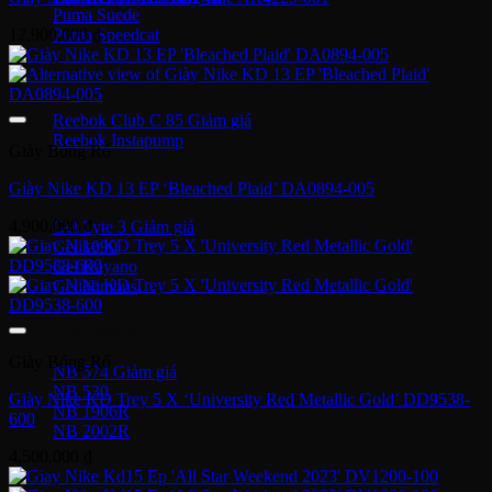
Puma Suede
Puma Speedcat
12,900,000
₫
Giày Reebok
Reebok Club C 85
Reebok Instapump
Giày Bóng Rổ
Giày Asics
Giày Nike KD 13 EP ‘Bleached Plaid’ DA0894-005
4,900,000
₫
Gel Lyte 3
Gel 1090
Gel Kayano
Gel Nimbus
New Balance
Giày Bóng Rổ
NB 574
NB 530
Giày Nike KD Trey 5 X ‘University Red Metallic Gold’ DD9538-
NB 1906R
600
NB 2002R
4,500,000
₫
Giày Converse