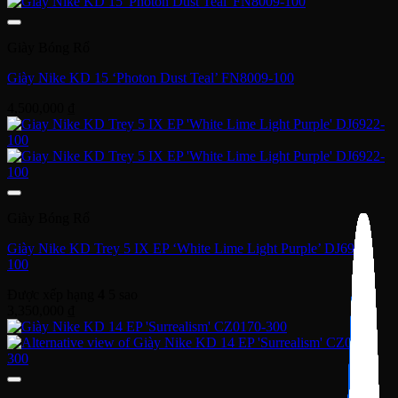
Giày Bóng Rổ
Giày Nike KD 15 ‘Photon Dust Teal’ FN8009-100
4,500,000
₫
Giày Bóng Rổ
Giày Nike KD Trey 5 IX EP ‘White Lime Light Purple’ DJ6922-
100
Được xếp hạng
4
5 sao
3,350,000
₫