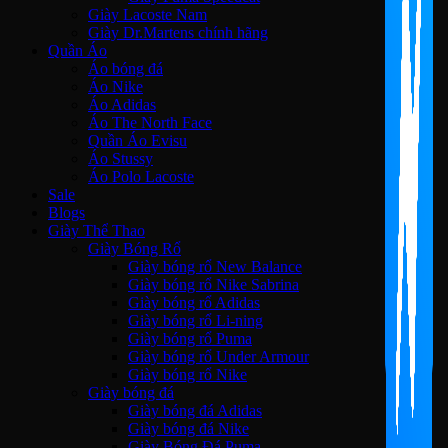
Giày Lacoste Nam
Giày Dr.Martens chính hãng
Quần Áo
Áo bóng đá
Áo Nike
Áo Adidas
Áo The North Face
Quần Áo Evisu
Áo Stussy
Áo Polo Lacoste
Sale
Blogs
Giày Thể Thao
Giày Bóng Rổ
Giày bóng rổ New Balance
Giày bóng rổ Nike Sabrina
Giày bóng rổ Adidas
Giày bóng rổ Li-ning
Giày bóng rổ Puma
Giày bóng rổ Under Armour
Giày bóng rổ Nike
Giày bóng đá
Giày bóng đá Adidas
Giày bóng đá Nike
Giày Bóng Đá Puma