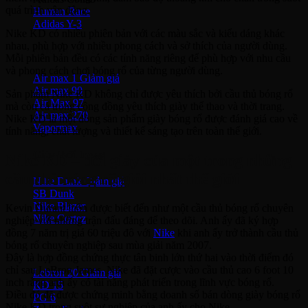
quá trình vận động.
Human Race
Adidas Y-3
Nike KD có nhiều phiên bản với các màu sắc và kiểu dáng khác
nhau, phù hợp với nhiều phong cách và sở thích của người dùng.
Nike Air Max
Mỗi phiên bản đều có các tính năng riêng để phù hợp với nhu cầu
và phong cách chơi bóng rổ của từng người dùng.
Air max 1
Air max 90
Sản phẩm Nike KD không chỉ được yêu thích bởi cầu thủ bóng rổ
Air Max 97
mà còn cả trong cộng đồng yêu thích giày thể thao và thời trang.
Air max 270
Nike KD là một dòng sản phẩm giày bóng rổ được đánh giá cao về
Vapormax
tính năng, chất lượng và thiết kế sáng tạo trên toàn thế giới.
Giày thời trang
Nike KD – đôi giày của một trong những
cầu thủ bóng rổ giỏi nhất thế giới
Nike Dunk
SB Dunk
Nike Blazer
Kevin Durant luôn được biết đến như một cầu thủ bóng rổ chuyên
Nike Cortez
nghiệp với những trận đấu đáng để theo dõi. Anh ấy đã ký hợp
đồng 7 năm trị giá 60 triệu đô với
Nike
khi anh ấy trở thành cầu thủ
bóng rổ chuyên nghiệp sau mùa giải năm 2007.
Giày bóng rổ Nike
Đây là hợp đồng chứng thực tân binh lớn thứ hai vào thời điểm đó
chỉ sau LeBron James. Nike đã đặt cược vào cầu thủ cao 6 foot 10
Lebron 20
inch rằng anh ấy có tài năng phát triển trong lĩnh vực bóng rổ.
KD 15
Điều đó đã được chứng minh bằng doanh số bán dòng giày bóng rổ
PG 6
Nike KD trong suôt sự nghiệp của anh ấy cho Nike.