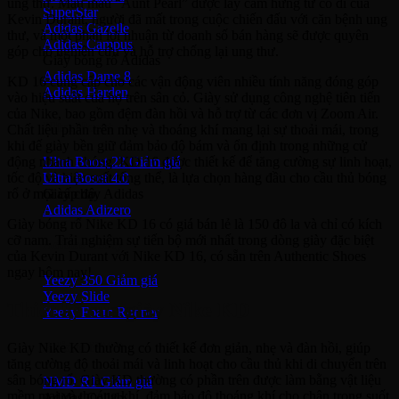
ung thư. Mẫu màu “Aunt Pearl” được lấy cảm hứng từ cô dì của
SuperStar
Kevin Durant, người đã mất trong cuộc chiến đấu với căn bệnh ung
Adidas Gazelle
thư, và một phần lợi nhuận từ doanh số bán hàng sẽ được quyên
Adidas Campus
góp cho nghiên cứu và hỗ trợ chống lại ung thư.
Giày bóng rổ Adidas
Adidas Dame 8
KD 16 cung cấp cho các vận động viên nhiều tính năng đóng góp
Adidas Harden
vào hiệu suất của họ trên sân cỏ. Giày sử dụng công nghệ tiên tiến
của Nike, bao gồm đệm đàn hồi và hỗ trợ từ các đơn vị Zoom Air.
Ultra Boost
Chất liệu phần trên nhẹ và thoáng khí mang lại sự thoải mái, trong
khi đế giày bền giữ đảm bảo độ bám và ổn định trong những cử
động nhanh chóng. KD 16 được thiết kế để tăng cường sự linh hoạt,
Ultra Boost 22
tốc độ và hiệu suất tổng thể, là lựa chọn hàng đầu cho cầu thủ bóng
Ultra Boost 4.0
rổ ở mọi cấp độ.
Giày chạy Adidas
Adidas Adizero
Giày bóng rổ Nike KD 16 có giá bán lẻ là 150 đô la và chỉ có kích
cỡ nam. Trải nghiệm sự tiến bộ mới nhất trong dòng giày đặc biệt
Adidas Yeezy
của Kevin Durant với Nike KD 16, có sẵn trên Authentic Shoes
ngay hôm nay!
Yeezy 350
Yeezy Slide
Thiết kế của giày Nike KD
Yeezy Foam Runner
Adidas NMD
Giày Nike KD thường có thiết kế đơn giản, nhẹ và đàn hồi, giúp
tăng cường độ thoải mái và linh hoạt cho cầu thủ khi di chuyển trên
sân bóng rổ. Giày KD thường có phần trên được làm bằng vật liệu
NMD R1
mềm mại và thoáng khí, đảm bảo độ thoáng khí cho chân trong suốt
Adidas Collab