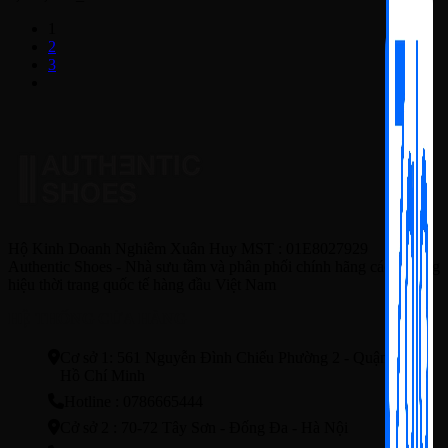
1
2
3
Hộ Kinh Doanh Nghiêm Xuân Huy MST : 01E8027929
Authentic Shoes - Nhà sưu tầm và phân phối chính hãng các thương
hiệu thời trang quốc tế hàng đầu Việt Nam
HỆ THỐNG CỬA HÀNG
Cơ sở 1: 561 Nguyễn Đình Chiểu Phường 2 - Quận3 - TP.
Hồ Chí Minh
Hotline : 0786665444
Cở sở 2 : 70-72 Tây Sơn - Đống Đa - Hà Nội