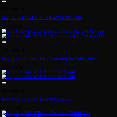
Giày Bóng Rổ
Giày Nike KD14 EP “Aunt Pearl” DC9380-600
5,500,000
₫
Giày Bóng Rổ
Giày Nike KD 15 Ep ‘Black University Red’ DM1054-003
5,500,000
₫
Giày Bóng Rổ
Giày Nike KD 14 EP ‘Bred’ CZ0170-006
4,900,000
₫