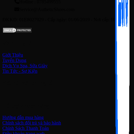
Hotline : 0785499555
Service@AutheticShoes.com
ĐKKD: 01E8027929 - Cấp ngày: 01/06/2019 - Nơi cấp: Hà Nội
Về chúng tôi
Giới Thiệu
Tuyển Dụng
Dịch Vụ Spa, Sửa Giày
Tin Tức - Sự Kiện
Kết nối với chúng tôi
Hỗ trợ khách hàng
Hướng dẫn mua hàng
Chính sách đổi trả và bảo hành
Chính Sách Thanh Toán
Điều khoản trang web