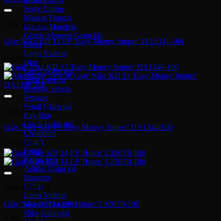
Serge Lutens
Maison Francis
Giày Bóng Rổ
Maison Margiela
Gentle Monster
Giày Nike KD 13 EP ‘Easy Money Sniper’ DA1341-100
Prada
Louis Vuitton
6,500,000
₫
Dior
Gucci
Saint Laurent
Bottega Veneta
Versace
Fendi
Giày Bóng Rổ
Ray Ban
Gucci
Giày Nike KD 13 ‘Easy Money Sniper’ DA1340-100
Champion
Coach
7,500,000
₫
Fendi
Balenciaga
Adidas
Supreme
Celine
Giày Bóng Rổ
Louis Vuitton
Giày Nike KD 14 EP ‘Home’ CZ0170-100
Maison Margiela
Nike
7,500,000
₫