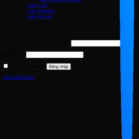
Giày Golf
Giày Training
Giày leo núi
Đăng nhập
Bắt
Tên tài khoản hoặc địa chỉ email
*
buộc
Bắt
Mật khẩu
*
buộc
Ghi nhớ mật khẩu
Đăng nhập
Quên mật khẩu?