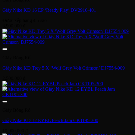
Giày Nike KD 16 EP ‘Ready Play’ DV2916-401
Được xếp hạng
4
5 sao
3,900,000
₫
Giày Bóng Rổ
Giày Nike KD Trey 5 X ‘Wolf Grey Volt Crimson’ DJ7554-009
2,500,000
₫
Giày Bóng Rổ
Giày Nike KD 12 EYBL Peach Jam CK1195-300
10,900,000
₫