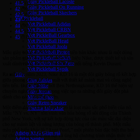
Giày Pickleball Lacoste
41.5
(1)
Giày Pickleball On Running
42
(96)
Giày Pickleball Skechers
42.5
(99)
Vợt Pickleball
43
(90)
Vợt Pickleball Adidas
44
(90)
Vợt Pickleball CRBN
44.5
(12)
Vợt PickleBall Gearbox
45
(11)
Vợt PickleBall Head
Vợt Pickleball Joola
Vợt Pickleball Proton
Mẫu giày bóng rổ Nike KD các phiên bản khác nhau là một dòng
Vợt Pickleball Selkirk
sản phẩm giày bóng rổ của thương hiệu Nike, được thiết kế và sản
Vợt Pickleball Six Zero
xuất dành riêng cho cầu thủ bóng rổ nổi tiếng Kevin Durant.
Vợt Pickleball Sypik
Ra mắt vào năm 2023, Nike KD 16 là một đôi giày bóng rổ kết hợp
Giày
giữa phong cách và hiệu suất với thiết kế mảnh mai và công nghệ
Giày Adidas
tiên tiến. Được thiết kế bởi Ben Nethongkome, KD 16 thể hiện sự
Giày Nike
chuyên nghiệp của anh trong việc tạo ra những đôi giày đột phá
Giày Jordan
dành cho các vận động viên.
Môn thể thao
Giày Retro Sneaker
Một điểm đáng chú ý của KD 16 là loạt màu sắc phổ biến của nó.
Thương hiệu khác
Mẫu “NY vs. NY” tôn vinh văn hóa bóng rổ sôi động của Thành
phố New York, với sự kết hợp động lực của các màu sắc đại diện
Adidas Original
cho sự mãnh liệt và năng lượng của bóng rổ thành phố. Một mẫu
màu phổ biến khác là “Aunt Pearl,” một phiên bản đặc biệt thu hút
Adidas XLG
sự chú ý với thiết kế nổi bật và ủng hộ chương trình nhận thức về
Adidas Samba