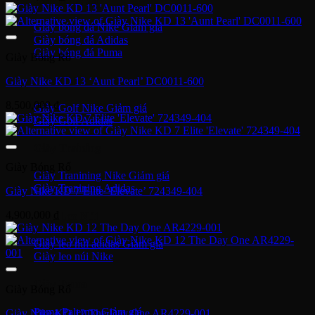
Giày bóng đá Nike
Giày bóng đá Adidas
Giày bóng đá Puma
Giày Bóng Rổ
Giày Golf
Giày Nike KD 13 ‘Aunt Pearl’ DC0011-600
8,500,000
₫
Giày Golf Nike
Giày Golf Adidas
Giày Training
Giày Bóng Rổ
Giày Tranining Nike
Giày Tranining Adidas
Giày Nike KD 7 Elite ‘Elevate’ 724349-404
4,900,000
₫
Giày Leo Núi
Giày leo núi adidas
Giày leo núi Nike
Giày Puma
Giày Bóng Rổ
Puma Palermo
Giày Nike KD 12 The Day One AR4229-001