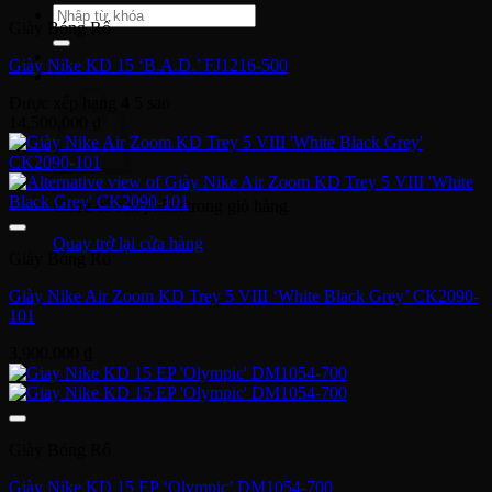
Tìm
Giày Bóng Rổ
kiếm:
Giày Nike KD 15 ‘B.A.D.’ FJ1216-500
Giỏ hàng
Được xếp hạng
4
5 sao
14,500,000
₫
Chưa có sản phẩm trong giỏ hàng.
Quay trở lại cửa hàng
Giày Bóng Rổ
Giày Nike Air Zoom KD Trey 5 VIII ‘White Black Grey’ CK2090-
101
3,900,000
₫
Giày Bóng Rổ
Giày Nike KD 15 EP ‘Olympic’ DM1054-700