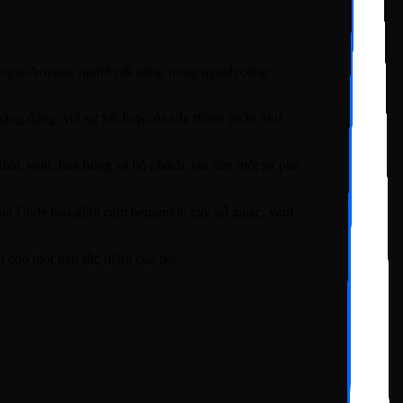
rgio Armani, người nổi tiếng trong ngành công
ăng động, với sự kết hợp của các thành phần như
hài, vani, hoa hồng và hổ phách, tạo nên một sự pha
ủa Code bao gồm cam bergamot, cây gỗ gaiac, vani
 cho một bản sắc riêng của nó.