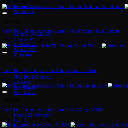
12,900,000
₫
Adidas Collab
Human Race
Adidas Y-3
Nước hoa
Nike Air Max
Nước Hoa Giorgio Armani Acqua Di Gio Profumo Pour Homme
Air max 1
Air max 90
Khoảng
3,500,000
₫
–
4,500,000
₫
Air Max 97
giá:
Air max 270
từ
Vapormax
3,500,000 ₫
Nước hoa
đến
Giày thời trang
4,500,000 ₫
Nước Hoa Armani Privé Thé Yulong Eau de Toilette
Nike Dunk
5,500,000
₫
SB Dunk
Nike Blazer
Nike Cortez
Nước hoa
Giày bóng rổ Nike
Nước Hoa Giorgio Armani Acqua Di Gio Giorgio EDT
Lebron 20
Khoảng
1,900,000
₫
–
2,500,000
₫
KD 15
giá:
PG 6