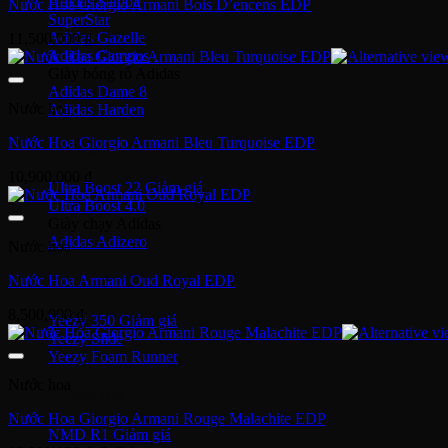
Adidas Samba
Nước Hoa Giorgio Armani Bois D’encens EDP
SuperStar
Adidas Gazelle
11,500,000
₫
Adidas Campus
Giày bóng rổ Adidas
Adidas Dame 8
Nước hoa
Adidas Harden
Nước Hoa Giorgio Armani Bleu Turquoise EDP
Ultra Boost
10,900,000
₫
Ultra Boost 22
Ultra Boost 4.0
Giày chạy Adidas
Adidas Adizero
Nước hoa
Nước Hoa Armani Oud Royal EDP
Adidas Yeezy
8,500,000
₫
Yeezy 350
Yeezy Slide
Yeezy Foam Runner
Nước hoa
Adidas NMD
Nước Hoa Giorgio Armani Rouge Malachite EDP
NMD R1