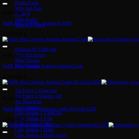
từ
Zoom Freak
1,900,000 ₫
Why not Zero
Nước hoa
đến
Kyrie 8
2,500,000 ₫
Nike Kobe
Nước Hoa Giorgio Armani Si EDP
NIke GT Cut 2
3,500,000
₫
Giày Chạy
Pegasus 41
Nike Air Zoom
Nước hoa
Nike Tempo
Nước Hoa Giorgio Armani Armani Code
Nike Zoomx
3,500,000
₫
Nike Air
Air Force 1
Air Force 1 Shadow nữ
Nước hoa
Air Huarache
Air Uptempo
Nước Hoa Giorgio Armani Light Di Gioia EDP
Giày Jordan 1
Giày Jordan 1 Low
2,900,000
₫
Giày Jordan 1 Mid
Giày Jordan 1 High
Giày Jordan 1 High Zoom