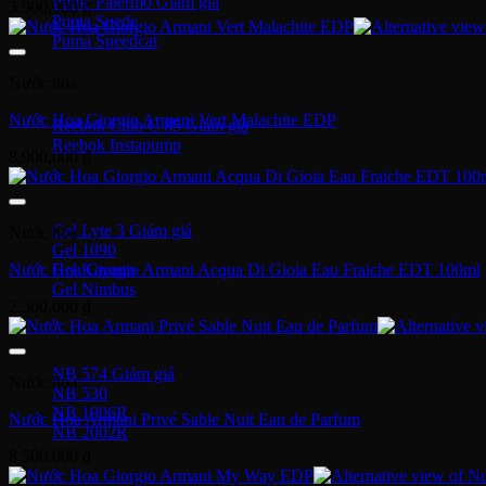
Puma Palermo
3,900,000
₫
Puma Suede
Puma Speedcat
Giày Reebok
Nước hoa
Nước Hoa Giorgio Armani Vert Malachite EDP
Reebok Club C 85
Reebok Instapump
8,900,000
₫
Giày Asics
Gel Lyte 3
Nước hoa
Gel 1090
Gel Kayano
Nước Hoa Giorgio Armani Acqua Di Gioia Eau Fraiche EDT 100ml
Gel Nimbus
2,300,000
₫
New Balance
NB 574
Nước hoa
NB 530
NB 1906R
Nước Hoa Armani Privé Sable Nuit Eau de Parfum
NB 2002R
8,500,000
₫
Giày Converse