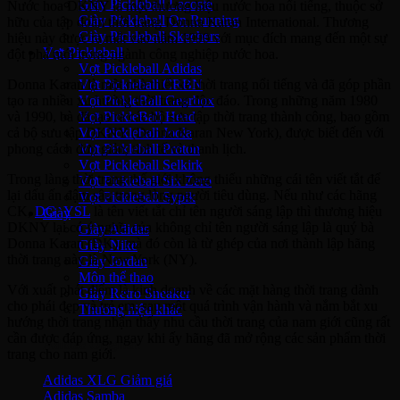
Giày Pickleball Lacoste
Nước hoa DKNY là một thương hiệu nước hoa nổi tiếng, thuộc sở
Giày Pickleball On Running
hữu của tập đoàn thời trang Donna Karan International. Thương
Giày Pickleball Skechers
hiệu này được ra mắt vào năm 1999 với mục đích mang đến một sự
Vợt Pickleball
đột phá mới trong ngành công nghiệp nước hoa.
Vợt Pickleball Adidas
Donna Karan là một nhà thiết kế thời trang nổi tiếng và đã góp phần
Vợt Pickleball CRBN
tạo ra nhiều xu hướng thời trang độc đáo. Trong những năm 1980
Vợt PickleBall Gearbox
và 1990, bà đã tạo ra các bộ sưu tập thời trang thành công, bao gồm
Vợt PickleBall Head
cả bộ sưu tập DKNY (Donna Karan New York), được biết đến với
Vợt Pickleball Joola
phong cách đơn giản, tinh tế và thanh lịch.
Vợt Pickleball Proton
Vợt Pickleball Selkirk
Trong làng thời trang thế giới không thiếu những cái tên viết tắt để
Vợt Pickleball Six Zero
lại dấu ấn đậm sâu trong lòng người tiêu dùng. Nếu như các hãng
Vợt Pickleball Sypik
CK,
DG,
YSL
là tên viết tắt chỉ tên người sáng lập thì thương hiệu
Giày
DKNY lại có ý nghĩa của không chỉ tên người sáng lập là quý bà
Giày Adidas
Donna Karan (DK), mà đó còn là từ ghép của nơi thành lập hãng
Giày Nike
thời trang này là New York (NY).
Giày Jordan
Môn thể thao
Với xuất phát điểm là kinh doanh về các mặt hàng thời trang dành
Giày Retro Sneaker
cho phái đẹp và trẻ em, sau một quá trình vận hành và nắm bắt xu
Thương hiệu khác
hướng thời trang nhận thấy nhu cầu thời trang của nam giới cũng rất
cần được đáp ứng, ngay khi ấy hãng đã mở rộng các sản phẩm thời
Adidas Original
trang cho nam giới.
Adidas XLG
Adidas Samba