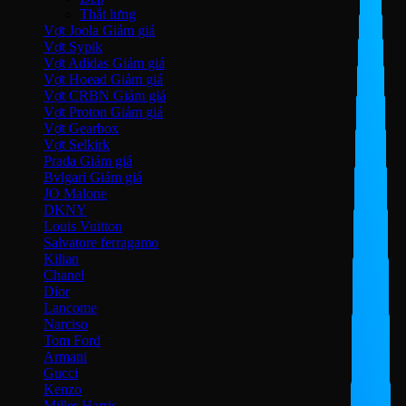
Thắt lưng
Vợt Joola
Vợt Sypik
Vợt Adidas
Vợt Hoead
Vợt CRBN
Vợt Proton
Vợt Gearbox
Vợt Selkirk
Prada
Bvlgari
JO Malone
DKNY
Louis Vuitton
Salvatore ferragamo
Kilian
Chanel
Dior
Lancome
Narciso
Tom Ford
Armani
Gucci
Kenzo
Miller Harris