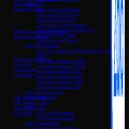
Puma Suede
Giày Asics
Puma Speedcat
Giày Asics Gel Kayano
Giày Asics FF3 Novak
Giày Asics Gel-NYC
Giày Reebok
Giày Asics Gel-Resolution
Giày Asics Solution Speed FF3
Reebok Club C 85
Giày Asics Gel 1090
Reebok Instapump
Giày Asics Gel Lyte 3
Giày New Balance
Giày Asics
Giày New Balance 530 chính hãng – Giá Tốt
Nhất
Gel Lyte 3
Giày New Balance 1906R
Gel 1090
Giày New Balance 2002R
Gel Kayano
Giày New Balance 574
Gel Nimbus
Giày New Balance 9060
Giày New Balance 1000
New Balance
Giày New Balance 550
Giày Onitsuka Tiger
NB 574
Giày Timberland
NB 530
Giày Li-Ning
NB 1906R
Giày Puma
NB 2002R
Giày Puma Palermo
Giày Puma Speedcat
Giày Lacoste Nam
Giày Converse
Giày Dr.Martens chính hãng