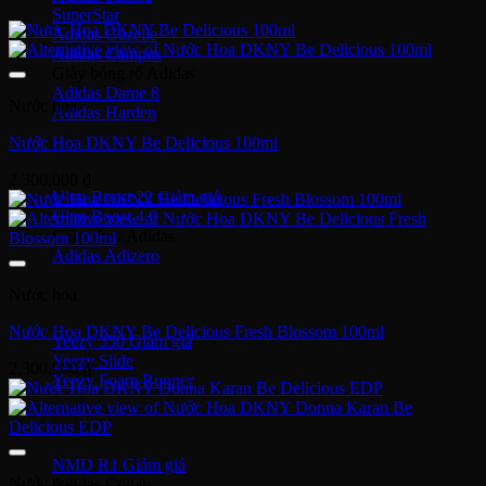
SuperStar
Adidas Gazelle
Adidas Campus
Giày bóng rổ Adidas
Adidas Dame 8
Nước hoa
Adidas Harden
Nước Hoa DKNY Be Delicious 100ml
Ultra Boost
2,300,000
₫
Ultra Boost 22
Ultra Boost 4.0
Giày chạy Adidas
Adidas Adizero
Nước hoa
Adidas Yeezy
Nước Hoa DKNY Be Delicious Fresh Blossom 100ml
Yeezy 350
Yeezy Slide
2,300,000
₫
Yeezy Foam Runner
Adidas NMD
NMD R1
Nước hoa
Adidas Collab