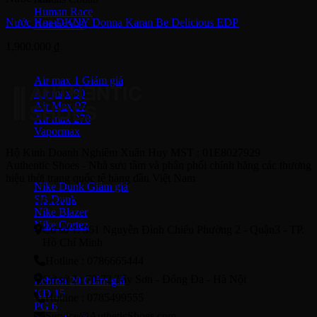
Human Race
Nước Hoa DKNY Donna Karan Be Delicious EDP
Adidas Y-3
1,900,000
₫
Nike Air Max
Air max 1
Air max 90
Air Max 97
Air max 270
Vapormax
Hộ Kinh Doanh Nghiêm Xuân Huy MST : 01E8027929
Giày thời trang
Authentic Shoes - Nhà sưu tầm và phân phối chính hãng các thương
hiệu thời trang quốc tế hàng đầu Việt Nam
Nike Dunk
SB Dunk
HỆ THỐNG CỬA HÀNG
Nike Blazer
Nike Cortez
Cơ sở 1: 561 Nguyễn Đình Chiểu Phường 2 - Quận3 - TP.
Hồ Chí Minh
Giày bóng rổ Nike
Hotline : 0786665444
Cở sở 2 : 70-72 Tây Sơn - Đống Đa - Hà Nội
Lebron 20
KD 15
Hotline : 0785499555
PG 6
Service@AutheticShoes.com