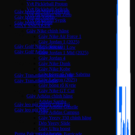
Vợt Pickleball Proton
Vợt Pickleball Selkirk
Giày bóng đá Nike
Vợt Pickleball Six Zero
Giày bóng đá Adidas
Vợt Pickleball Sypik
Giày bóng đá Puma
GIÀY SNEAKER
Giày Nike chính hãng
Giày Golf
Giày Nike Air Force 1
Giày Jordan 1 (2025)
Giày Golf Nike
Giày Jordan 1 Low
Giày Golf Adidas
Giày Jordan 1 Mid (2025)
Giày Jordan 4
Giày Training
Giày Nike Dunk
Giày Nike Kobe
Giày bóng rổ Nike Sabrina
Giày Tranining Nike
Giày Lebron (2025)
Giày Tranining Adidas
Giày bóng rổ Kyrie
Giày Nike GT Cut
Giày Leo Núi
Giày Adidas chính hãng
Adidas Samba
Giày leo núi adidas
Giày Adidas Gazelle
Giày leo núi Nike
Giày Adidas Campus
Giày Yeezy 350 chính hãng
Giày Puma
Dép Yeezy Slide
Giày Ultra boost
Puma Palermo
Giày Adidas Barricade