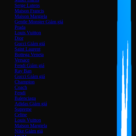
Serge Lutens
Maison Francis
Maison Margiela
Gentle Monster
Prada
Louis Vuitton
Dior
Gucci
Saint Laurent
Bottega Veneta
Versace
Fendi
Ray Ban
Gucci
Champion
Coach
Fendi
Balenciaga
Adidas
Supreme
Celine
Louis Vuitton
Maison Margiela
Nike