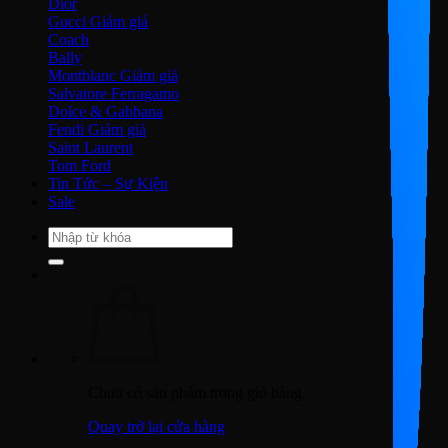
Dior
Gucci
Coach
Bally
Montblanc
Salvatore Ferragamo
Dolce & Gabbana
Fendi
Saint Laurent
Tom Ford
Tin Tức – Sự Kiện
Sale
Tìm
kiếm:
Chưa có sản phẩm trong giỏ hàng.
Quay trở lại cửa hàng