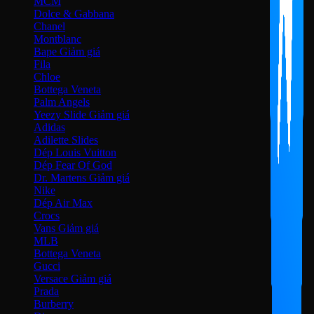
MCM
Dolce & Gabbana
Chanel
Montblanc
Bape
Fila
Chloe
Bottega Veneta
Palm Angels
Yeezy Slide
Adidas
Adilette Slides
Dép Louis Vuitton
Dép Fear Of God
Dr. Martens
Nike
Dép Air Max
Crocs
Vans
MLB
Bottega Veneta
Gucci
Versace
Prada
Burberry