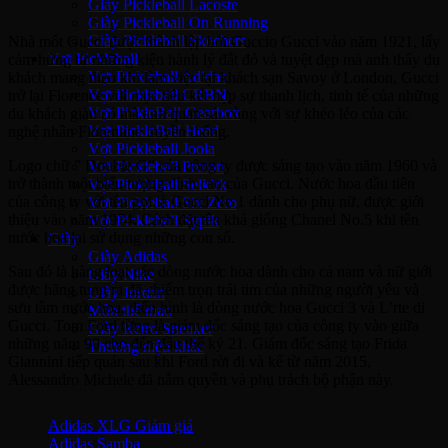
Giày Pickleball Lacoste
Giày Pickleball On Running
Giày Pickleball Skechers
Nhà mốt Gucci được thành lập bởi Guccio Gucci vào năm 1921, lấy
Vợt Pickleball
cảm hứng từ những kiện hành lý đắt đỏ và tuyệt đẹp mà anh thấy du
Vợt Pickleball Adidas
khách mang theo khi làm việc tại khách sạn Savoy ở London, Gucci
Vợt Pickleball CRBN
trở lại Florence với mục tiêu kết hợp sự thanh lịch, tinh tế của những
Vợt PickleBall Gearbox
du khách giàu có mà anh quan sát cùng với sự khéo léo của các
Vợt PickleBall Head
nghệ nhân Florentine truyền thống.
Vợt Pickleball Joola
Logo chữ ” Double G” của công ty được sáng tạo vào năm 1960 và
Vợt Pickleball Proton
trở thành một biểu tượng đỉnh cao của Gucci. Nước hoa đầu tiên
Vợt Pickleball Selkirk
của công ty với tên gọi là Gucci No 1 dành cho phụ nữ, được giới
Vợt Pickleball Six Zero
thiệu vào năm 1974. Cách đặt tên khá giống Chanel No.5 khi tên
Vợt Pickleball Sypik
nước hoa lại sử dụng những con số.
Giày
Giày Adidas
Sau đó là hàng loạt các dòng nước hoa dành cho cả nam và nữ giới
Giày Nike
được hãng tung ra đã chiếm trọn trái tim của những người yêu và
Giày Jordan
sưu tầm nước hoa, điển hình là dòng nước hoa Gucci 3 và L’rte di
Môn thể thao
Gucci. Tom Ford từng là giám đốc sáng tạo của công ty vào giữa
Giày Retro Sneaker
những năm 90 cho đến đầu thế kỷ 21. Giám đốc sáng tạo Frida
Thương hiệu khác
Giannini tiếp quản sau khi Ford rời đi và kể từ năm 2015,
Alessandro Michele đã nắm quyền và phụ trách bộ phận này.
Adidas Original
Adidas XLG
Adidas Samba