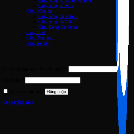
Giày bóng rổ Under Armour
Giày bóng rổ Nike
Giày bóng đá
Giày bóng đá Adidas
Giày bóng đá Nike
Giày Bóng Đá Puma
Giày Golf
Giày Training
Giày leo núi
Đăng nhập
Bắt
Tên tài khoản hoặc địa chỉ email
*
buộc
Bắt
Mật khẩu
*
buộc
Ghi nhớ mật khẩu
Đăng nhập
Quên mật khẩu?