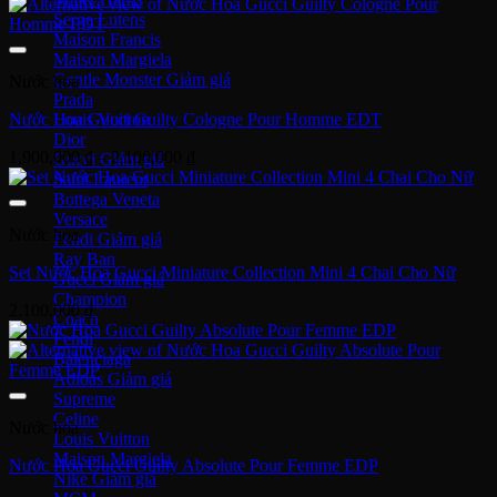
Serge Lutens
Maison Francis
Maison Margiela
Gentle Monster
Nước hoa
Prada
Nước Hoa Gucci Guilty Cologne Pour Homme EDT
Louis Vuitton
Dior
Khoảng
1,900,000
₫
–
2,100,000
₫
Gucci
giá:
Saint Laurent
từ
Bottega Veneta
1,900,000 ₫
Versace
Nước hoa
đến
Fendi
2,100,000 ₫
Ray Ban
Set Nước Hoa Gucci Miniature Collection Mini 4 Chai Cho Nữ
Gucci
Champion
2,100,000
₫
Coach
Fendi
Balenciaga
Adidas
Supreme
Celine
Nước hoa
Louis Vuitton
Maison Margiela
Nước Hoa Gucci Guilty Absolute Pour Femme EDP
Nike