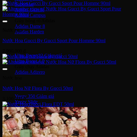
SuperStar
Adidas Gazelle
Adidas Campus
Giày bóng rổ Adidas
Adidas Dame 8
Nước hoa
Adidas Harden
Nước Hoa Gucci By Gucci Sport Pour Homme 90ml
Ultra Boost
7,900,000
₫
Ultra Boost 22
Ultra Boost 4.0
Giày chạy Adidas
Adidas Adizero
Nước hoa
Adidas Yeezy
Nước Hoa Nữ Flora By Gucci 50ml
Yeezy 350
3,100,000
₫
Yeezy Slide
Yeezy Foam Runner
Adidas NMD
NMD R1
Adidas Collab