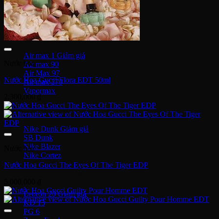
Human Race
Adidas Y-3
Nike Air Max
Air max 1
Nước hoa
Air max 90
Air Max 97
Nước Hoa Gucci Flora EDT 50ml
Air max 270
Vapormax
2,300,000
₫
Giày thời trang
Nike Dunk
SB Dunk
Nike Blazer
Nước hoa
Nike Cortez
Nước Hoa Gucci The Eyes Of The Tiger EDP
Giày bóng rổ Nike
5,000,000
₫
Lebron 20
KD 15
PG 6