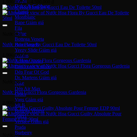
MCM
Khoảng
1,900,000
₫
–
4,500,000
₫
Dolce & Gabbana
giá:
Chanel
từ
Montblanc
1,900,000 ₫
Bape
đến
Fila
4,500,000 ₫
Chloe
Nước hoa
Bottega Veneta
Nước Hoa Flora By Gucci Eau De Toilette 50ml
Palm Angels
Yeezy Slide
1,900,000
₫
Adidas
Adilette Slides
Dép Louis Vuitton
Dép Fear Of God
Dr. Martens
Nước hoa
Nike
Dép Air Max
Nước Hoa Gucci Flora Gorgeous Gardenia
Crocs
Vans
2,900,000
₫
MLB
Bottega Veneta
Gucci
Versace
Prada
Burberry
Nước hoa