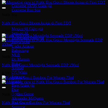
Converse 1970S
Converse Run Star
Nước hoa
Onitsuka Tiger
Nước Hoa Gucci Bloom Acqua di Fiori EDT
Mexico 66
Khoảng
2,000,000
₫
–
2,500,000
₫
Serrano SL
giá:
Timberland
từ
Travis Scott
2,000,000 ₫
Under Armour
đến
Balenciaga
2,500,000 ₫
MLB
Nước hoa
Dr. Martens
Hoka
Nước Hoa Gucci Moonlight Serenade EDP 150ml
Xvessel
Off-White
6,500,000
₫
Saucony
Gucci
Bape
Dior
Golden Goose
Nước hoa
Alexander McQueen
Nước Hoa Gucci Bamboo For Women 75ml
Rick Owens
Supreme