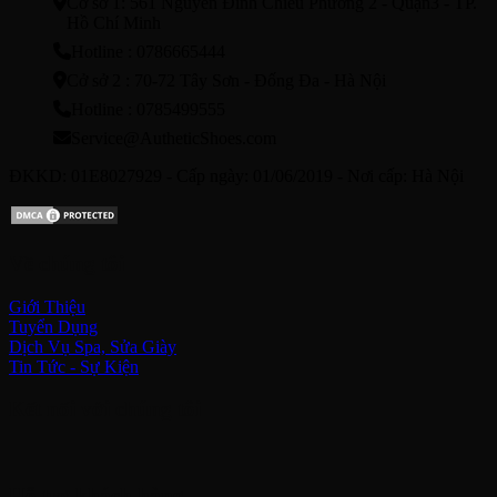
Cơ sở 1: 561 Nguyễn Đình Chiểu Phường 2 - Quận3 - TP.
Hồ Chí Minh
Hotline : 0786665444
Cở sở 2 : 70-72 Tây Sơn - Đống Đa - Hà Nội
Hotline : 0785499555
Service@AutheticShoes.com
ĐKKD: 01E8027929 - Cấp ngày: 01/06/2019 - Nơi cấp: Hà Nội
Về chúng tôi
Giới Thiệu
Tuyển Dụng
Dịch Vụ Spa, Sửa Giày
Tin Tức - Sự Kiện
Kết nối với chúng tôi
Hỗ trợ khách hàng