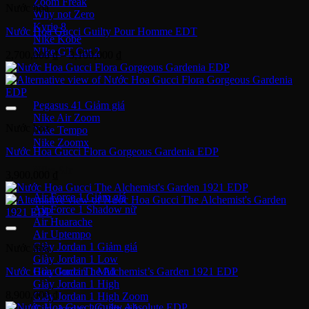
Zoom Freak
Nước hoa
Why not Zero
Kyrie 8
Nước Hoa Gucci Guilty Pour Homme EDT
Nike Kobe
NIke GT Cut 2
Khoảng
2,700,000
₫
–
3,100,000
₫
giá:
Giày Chạy
từ
2,700,000 ₫
đến
Pegasus 41
3,100,000 ₫
Nike Air Zoom
Nước hoa
Nike Tempo
Nike Zoomx
Nước Hoa Gucci Flora Gorgeous Gardenia EDP
Nike Air
3,900,000
₫
Air Force 1
Air Force 1 Shadow nữ
Air Huarache
Air Uptempo
Giày Jordan 1
Nước hoa
Giày Jordan 1 Low
Giày Jordan 1 Mid
Nước Hoa Gucci The Alchemist’s Garden 1921 EDP
Giày Jordan 1 High
8,900,000
₫
Giày Jordan 1 High Zoom
Giày Jordan 2