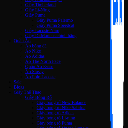
Giày Timberland
Giày Li-Ning
Giày Puma
Giày Puma Palermo
Giày Puma Speedcat
Giày Lacoste Nam
Giày Dr.Martens chính hãng
Quần Áo
Áo bóng đá
Áo Nike
Áo Adidas
Áo The North Face
Quần Áo Evisu
Áo Stussy
Áo Polo Lacoste
Sale
Blogs
Giày Thể Thao
Giày Bóng Rổ
Giày bóng rổ New Balance
Giày bóng rổ Nike Sabrina
Giày bóng rổ Adidas
Giày bóng rổ Li-ning
Giày bóng rổ Puma