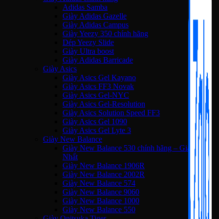
Adidas Samba
Giày Adidas Gazelle
Giày Adidas Campus
Giày Yeezy 350 chính hãng
Dép Yeezy Slide
Giày Ultra boost
Giày Adidas Barricade
Giày Asics
Giày Asics Gel Kayano
Giày Asics FF3 Novak
Giày Asics Gel-NYC
Giày Asics Gel-Resolution
Giày Asics Solution Speed FF3
Giày Asics Gel 1090
Giày Asics Gel Lyte 3
Giày New Balance
Giày New Balance 530 chính hãng – Giá Tốt
Nhất
Giày New Balance 1906R
Giày New Balance 2002R
Giày New Balance 574
Giày New Balance 9060
Giày New Balance 1000
Giày New Balance 550
Giày Onitsuka Tiger