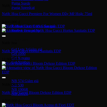
Puma Suede
Nước hoa
Puma Speedcat
Nước Hoa Gucci Premiere For Women Đầy Mê Hoặc 75ml
Giày Reebok
3,600,000
₫
Reebok Club C 85
Reebok Instapump
Giày Asics
Nước hoa
Gel Lyte 3
Nước Hoa Gucci Hortus Sanitatis EDP
Gel 1090
Gel Kayano
11,900,000
₫
Gel Nimbus
New Balance
NB 574
Nước hoa
NB 530
NB 1906R
Nước Hoa Gucci Bloom Deluxe Edition EDP
NB 2002R
4,900,000
₫
Giày Converse