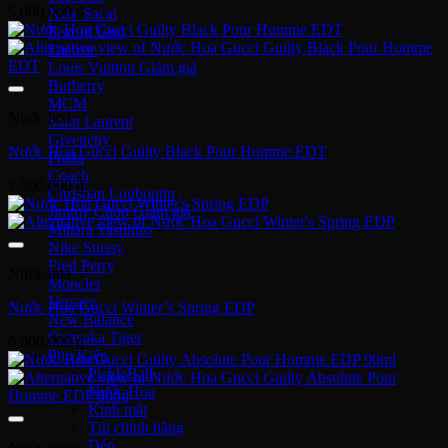
5,000,000
₫
Nike Sacai
Fear of God
Lacoste
Louis Vuitton
Burberry
MCM
Nước hoa
Saint Laurent
Givenchy
Nước Hoa Gucci Guilty Black Pour Homme EDT
Prada
Coach
2,500,000
₫
Christian Louboutin
Jimmy Choo
Mihara Yasuhiro
Nike Stussy
Fred Perry
Nước hoa
Moncler
Versace
Nước Hoa Gucci Winter’s Spring EDP
New Balance
Onitsuka Tiger
6,900,000
₫
Phụ Kiện
PickleBall
Nước Hoa
Kinh mắt
Túi chính hãng
Dép
Nước hoa