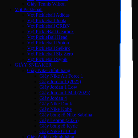
Giày Tennis Wilson
Vợt Pickleball
Vợt Pickleball Adidas
Vợt Pickleball Joola
Vợt Pickleball CRBN
Vợt PickleBall Gearbox
Vợt PickleBall Head
Vợt Pickleball Proton
Vợt Pickleball Selkirk
Vợt Pickleball Six Zero
Vợt Pickleball Sypik
GIÀY SNEAKER
Giày Nike chính hãng
Giày Nike Air Force 1
Giày Jordan 1 (2025)
Giày Jordan 1 Low
Giày Jordan 1 Mid (2025)
Giày Jordan 4
Giày Nike Dunk
Giày Nike Kobe
Giày bóng rổ Nike Sabrina
Giày Lebron (2025)
Giày bóng rổ Kyrie
Giày Nike GT Cut
Giày Adidas chính hãng