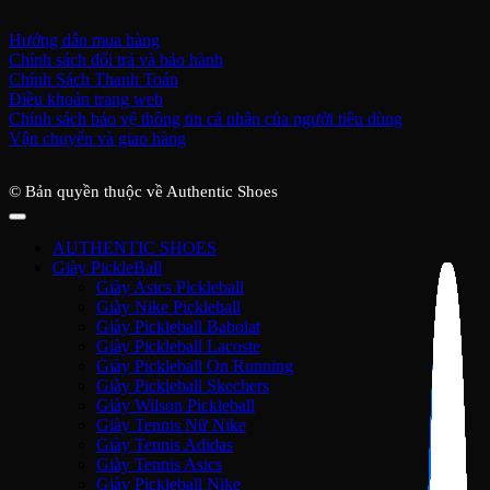
Hướng dẫn mua hàng
Chính sách đổi trả và bảo hành
Chính Sách Thanh Toán
Điều khoản trang web
Chính sách bảo vệ thông tin cá nhân của người tiêu dùng
Vận chuyển và giao hàng
© Bản quyền thuộc về Authentic Shoes
AUTHENTIC SHOES
Giày PickleBall
Giày Asics Pickleball
Giày Nike Pickleball
Giày Pickleball Babolat
Giày Pickleball Lacoste
Giày Pickleball On Running
Giày Pickleball Skechers
Giày Wilson Pickleball
Giày Tennis Nữ Nike
Giày Tennis Adidas
Giày Tennis Asics
Giày Pickleball Nike