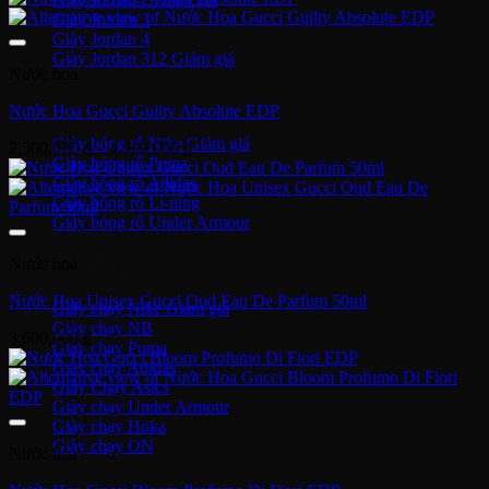
Giày Jordan 3
Giày Jordan 4
Giày Jordan 312
Nước hoa
Giày bóng rổ
Nước Hoa Gucci Guilty Absolute EDP
Giày bóng rổ Nike
Khoảng
2,500,000
₫
–
4,900,000
₫
Giày bóng rổ Puma
giá:
Giày bóng rổ Adidas
từ
Giày bóng rổ Li-ning
2,500,000 ₫
Giày bóng rổ Under Armour
đến
4,900,000 ₫
Nước hoa
Giày Chạy
Nước Hoa Unisex Gucci Oud Eau De Parfum 50ml
Giày chạy Nike
Giày chạy NB
3,600,000
₫
Giày chạy Puma
Giày chạy Adidas
Giày Chạy Asics
Giày chạy Under Armour
Giày chạy Hoka
Giày chạy ON
Nước hoa
Giày bóng đá