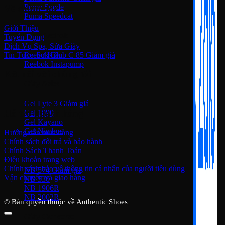
Puma Suede
Về chúng tôi
Puma Speedcat
Giới Thiệu
Giày Reebok
Tuyển Dụng
Dịch Vụ Spa, Sửa Giày
Tin Tức - Sự Kiện
Reebok Club C 85
Reebok Instapump
Kết nối với chúng tôi
Giày Asics
Gel Lyte 3
Hỗ trợ khách hàng
Gel 1090
Gel Kayano
Gel Nimbus
Hướng dẫn mua hàng
Chính sách đổi trả và bảo hành
New Balance
Chính Sách Thanh Toán
Điều khoản trang web
Chính sách bảo vệ thông tin cá nhân của người tiêu dùng
NB 574
Vận chuyển và giao hàng
NB 530
NB 1906R
NB 2002R
© Bản quyền thuộc về Authentic Shoes
Giày Converse