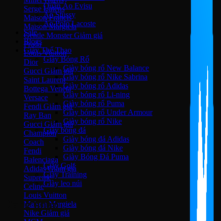
Quần Áo Evisu
Serge Lutens
Áo Stussy
Maison Francis
Áo Polo Lacoste
Maison Margiela
Sale
Gentle Monster
Blogs
Prada
Giày Thể Thao
Louis Vuitton
Giày Bóng Rổ
Dior
Giày bóng rổ New Balance
Gucci
Giày bóng rổ Nike Sabrina
Saint Laurent
Giày bóng rổ Adidas
Bottega Veneta
Giày bóng rổ Li-ning
Versace
Giày bóng rổ Puma
Fendi
Giày bóng rổ Under Armour
Ray Ban
Giày bóng rổ Nike
Gucci
Giày bóng đá
Champion
Giày bóng đá Adidas
Coach
Giày bóng đá Nike
Fendi
Giày Bóng Đá Puma
Balenciaga
Giày Golf
Adidas
Giày Training
Supreme
Giày leo núi
Celine
Louis Vuitton
Đăng nhập
Maison Margiela
Nike