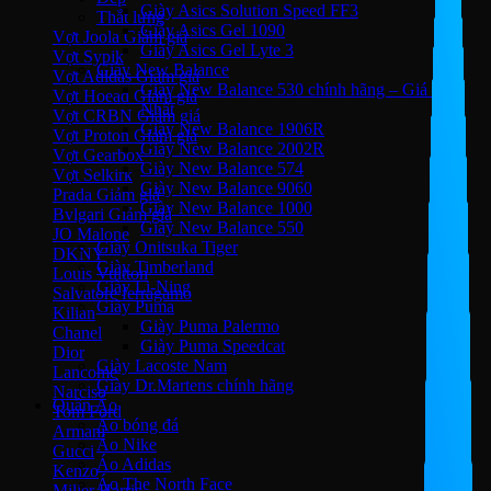
Giày Asics Solution Speed FF3
Thắt lưng
Giày Asics Gel 1090
Vợt Joola
Giày Asics Gel Lyte 3
Vợt Sypik
Giày New Balance
Vợt Adidas
Giày New Balance 530 chính hãng – Giá Tốt
Vợt Hoead
Nhất
Vợt CRBN
Giày New Balance 1906R
Vợt Proton
Giày New Balance 2002R
Vợt Gearbox
Giày New Balance 574
Vợt Selkirk
Giày New Balance 9060
Prada
Giày New Balance 1000
Bvlgari
Giày New Balance 550
JO Malone
Giày Onitsuka Tiger
DKNY
Giày Timberland
Louis Vuitton
Giày Li-Ning
Salvatore ferragamo
Giày Puma
Kilian
Giày Puma Palermo
Chanel
Giày Puma Speedcat
Dior
Giày Lacoste Nam
Lancome
Giày Dr.Martens chính hãng
Narciso
Quần Áo
Tom Ford
Áo bóng đá
Armani
Áo Nike
Gucci
Áo Adidas
Kenzo
Áo The North Face
Miller Harris