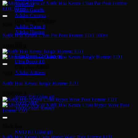
SuperStar
Adidas Gazelle
Adidas Campus
Giày bóng rổ Adidas
Nước hoa
Adidas Dame 8
Adidas Harden
Nước Hoa Kenzo L’eau Par Pour Femme EDT 100ml
Ultra Boost
2,600,000
₫
Ultra Boost 22
Ultra Boost 4.0
Giày chạy Adidas
Adidas Adizero
Nước hoa
Nước Hoa Kenzo Jungle Homme EDT
Adidas Yeezy
3,500,000
₫
Yeezy 350
Yeezy Slide
Yeezy Foam Runner
Adidas NMD
Nước hoa
NMD R1
Nước Hoa Kenzo L’eau Hyper Wave Pour Femme EDT
Adidas Collab