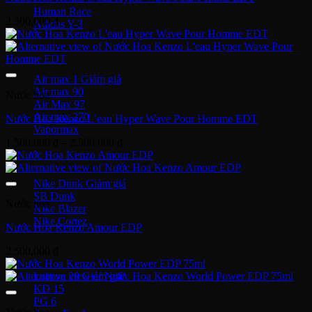
Human Race
2,500,000
₫
Adidas Y-3
Nike Air Max
Air max 1
Air max 90
Nước hoa
Air Max 97
Air max 270
Nước Hoa Kenzo L’eau Hyper Wave Pour Homme EDT
Vapormax
Khoảng
1,500,000
₫
–
2,500,000
₫
giá:
Giày thời trang
từ
1,500,000 ₫
Nike Dunk
đến
SB Dunk
Nước hoa
2,500,000 ₫
Nike Blazer
Nike Cortez
Nước Hoa Kenzo Amour EDP
Giày bóng rổ Nike
2,500,000
₫
Lebron 20
KD 15
PG 6