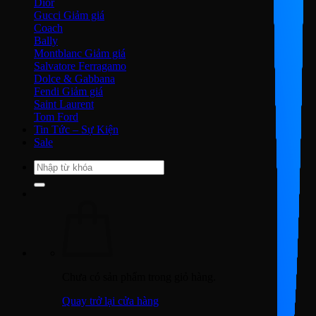
Dior
Gucci
Coach
Bally
Montblanc
Salvatore Ferragamo
Dolce & Gabbana
Fendi
Saint Laurent
Tom Ford
Tin Tức – Sự Kiện
Sale
Tìm
kiếm:
Chưa có sản phẩm trong giỏ hàng.
Quay trở lại cửa hàng