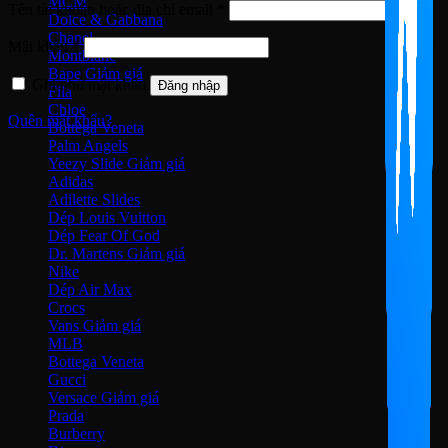
MCM
Bắt
Tên tài khoản hoặc địa chỉ email
*
Dolce & Gabbana
buộc
Chanel
Bắt
Mật khẩu
*
Montblanc
buộc
Bape
Ghi nhớ mật khẩu
Đăng nhập
Fila
Chloe
Quên mật khẩu?
Bottega Veneta
Palm Angels
Yeezy Slide
Adidas
Adilette Slides
Dép Louis Vuitton
Dép Fear Of God
Dr. Martens
Nike
Dép Air Max
Crocs
Vans
MLB
Bottega Veneta
Gucci
Versace
Prada
Burberry