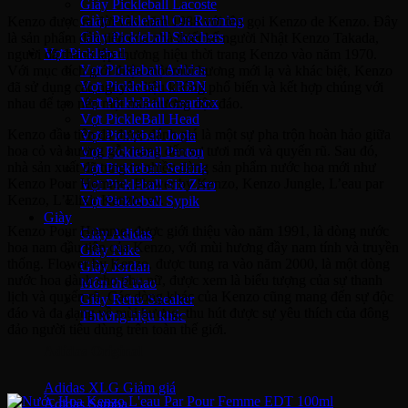
Giày Pickleball Lacoste
Giày Pickleball On Running
Kenzo được ra đời vào năm 1988 với tên gọi Kenzo de Kenzo. Đây
Giày Pickleball Skechers
là sản phẩm đầu tiên của nhà thiết kế người Nhật Kenzo Takada,
Vợt Pickleball
người đã thành lập thương hiệu thời trang Kenzo vào năm 1970.
Vợt Pickleball Adidas
Với mục đích giới thiệu một mùi hương mới lạ và khác biệt, Kenzo
Vợt Pickleball CRBN
đã sử dụng các nguyên liệu không phổ biến và kết hợp chúng với
Vợt PickleBall Gearbox
nhau để tạo nên một mùi hương độc đáo.
Vợt PickleBall Head
Kenzo đầu tiên đã được đánh giá là một sự pha trộn hoàn hảo giữa
Vợt Pickleball Joola
hoa cỏ và hương gỗ, mang đến sự tươi mới và quyến rũ. Sau đó,
Vợt Pickleball Proton
nhà sản xuất đã tung ra nhiều dòng sản phẩm nước hoa mới như
Vợt Pickleball Selkirk
Kenzo Pour Homme, Flower by Kenzo, Kenzo Jungle, L’eau par
Vợt Pickleball Six Zero
Kenzo, L’Elixir Kenzo, vv.
Vợt Pickleball Sypik
Giày
Kenzo Pour Homme, được giới thiệu vào năm 1991, là dòng nước
Giày Adidas
hoa nam đầu tiên của Kenzo, với mùi hương đầy nam tính và truyền
Giày Nike
thống. Flower by Kenzo, được tung ra vào năm 2000, là một dòng
Giày Jordan
nước hoa dành cho phụ nữ, được xem là biểu tượng của sự thanh
Môn thể thao
lịch và quyến rũ. Các dòng khác của Kenzo cũng mang đến sự độc
Giày Retro Sneaker
đáo và đa dạng về mùi hương, thu hút được sự yêu thích của đông
Thương hiệu khác
đảo người tiêu dùng trên toàn thế giới.
Adidas Original
Adidas XLG
Adidas Samba