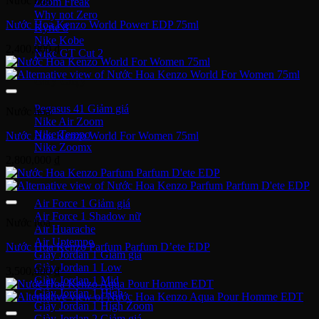
Nước hoa
Zoom Freak
Why not Zero
Nước Hoa Kenzo World Power EDP 75ml
Kyrie 8
Nike Kobe
2,400,000
₫
NIke GT Cut 2
Giày Chạy
Pegasus 41
Nước hoa
Nike Air Zoom
Nike Tempo
Nước Hoa Kenzo World For Women 75ml
Nike Zoomx
2,800,000
₫
Nike Air
Air Force 1
Air Force 1 Shadow nữ
Nước hoa
Air Huarache
Air Uptempo
Nước Hoa Kenzo Parfum Parfum D’ete EDP
Giày Jordan 1
Giày Jordan 1 Low
3,500,000
₫
Giày Jordan 1 Mid
Giày Jordan 1 High
Giày Jordan 1 High Zoom
Giày Jordan 2