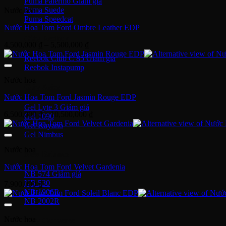
Puma Palermo
8,900,000 ₫
Puma Suede
Nước hoa
đến
Puma Speedcat
26,900,000 ₫
Nước Hoa Tom Ford Ombre Leather EDP
Giày Reebok
Khoảng
4,500,000
₫
–
5,500,000
₫
giá:
Reebok Club C 85
từ
Reebok Instapump
4,500,000 ₫
Nước hoa
đến
Giày Asics
5,500,000 ₫
Nước Hoa Tom Ford Jasmin Rouge EDP
Gel Lyte 3
Khoảng
6,500,000
₫
–
10,500,000
₫
Gel 1090
giá:
Gel Kayano
từ
Gel Nimbus
6,500,000 ₫
Nước hoa
đến
New Balance
10,500,000 ₫
Nước Hoa Tom Ford Velvet Gardenia
NB 574
NB 530
7,900,000
₫
NB 1906R
NB 2002R
Nước hoa
Giày Converse