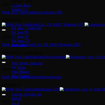
Adidas Collab
Nước hoa
Human Race
Adidas Y-3
Nước Hoa Tom Ford Black Orchid EDP
Nike Air Max
5,500,000
₫
Air max 1
Air max 90
Air Max 97
Nước hoa
Air max 270
Nước Hoa Tom Ford EAU DE VERT Bohème EDT
Vapormax
Khoảng
3,500,000
₫
–
5,900,000
₫
Giày thời trang
giá:
từ
Nike Dunk
3,500,000 ₫
SB Dunk
Nước hoa
đến
Nike Blazer
5,900,000 ₫
Nike Cortez
Nước Hoa Tom Ford Oud Wood Intense
8,900,000
₫
Giày bóng rổ Nike
Lebron 20
KD 15
Nước hoa
PG 6