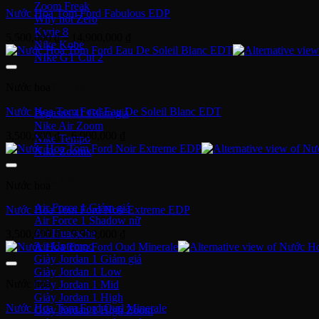
Zoom Freak
Nước Hoa Tom Ford Fabulous EDP
Why not Zero
Kyrie 8
Khoảng
5,500,000
₫
–
14,900,000
₫
Nike Kobe
giá:
NIke GT Cut 2
từ
5,500,000 ₫
Giày Chạy
Nước hoa
đến
14,900,000 ₫
Nước Hoa Tom Ford Eau De Soleil Blanc EDT
Pegasus 41
Nike Air Zoom
Khoảng
3,500,000
₫
–
6,900,000
₫
Nike Tempo
giá:
Nike Zoomx
từ
3,500,000 ₫
Nike Air
Nước hoa
đến
6,900,000 ₫
Air Force 1
Nước Hoa Tom Ford Noir Extreme EDP
Air Force 1 Shadow nữ
Air Huarache
Khoảng
3,500,000
₫
–
9,900,000
₫
Air Uptempo
giá:
Giày Jordan 1
từ
Giày Jordan 1 Low
3,500,000 ₫
Nước hoa
Giày Jordan 1 Mid
đến
Giày Jordan 1 High
9,900,000 ₫
Nước Hoa Tom Ford Oud Minerale
Giày Jordan 1 High Zoom