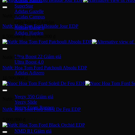
Adidas Samba
SuperStar
Adidas Gazelle
Nước hoa
Adidas Campus
Giày bóng rổ Adidas
Nước Hoa Tom Ford Beaude Jour EDP
Adidas Dame 8
Adidas Harden
Khoảng
8,500,000
₫
–
10,900,000
₫
giá:
Ultra Boost
từ
8,500,000 ₫
Ultra Boost 22
Nước hoa
đến
Ultra Boost 4.0
10,900,000 ₫
Giày chạy Adidas
Nước Hoa Tom Ford Patchouli Absolu EDP
Adidas Adizero
10,900,000
₫
Adidas Yeezy
Yeezy 350
Nước hoa
Yeezy Slide
Yeezy Foam Runner
Nước Hoa Tom Ford Soleil De Feu EDP
Adidas NMD
5,900,000
₫
NMD R1