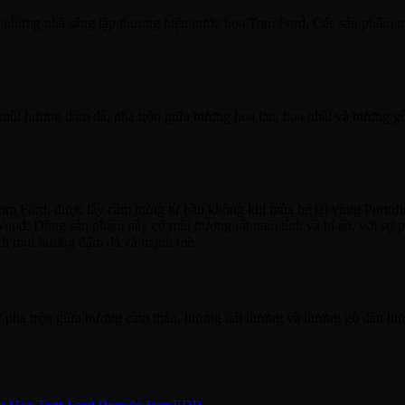
rong những nhà sáng lập thương hiệu nước hoa Tom Ford. Các sản phẩm 
mùi hương đậm đà, pha trộn giữa hương hoa lan, hoa nhài và hương g
 Ford, được lấy cảm hứng từ bầu không khí mùa hè tại vùng Portofino
 Wood: Dòng sản phẩm này có mùi hương rất nam tính và bí ẩn, với sự
hích mùi hương đậm đà và mạnh mẽ.
sự pha trộn giữa hương cam thảo, hương oải hương và hương gỗ đàn hư