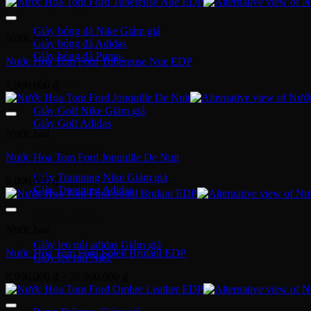
Giày bóng đá
Giày bóng đá Nike
Nước hoa
Giày bóng đá Adidas
Giày bóng đá Puma
Nước Hoa Tom Ford Tubéreuse Nue EDP
Giày Golf
7,900,000
₫
Giày Golf Nike
Giày Golf Adidas
Nước hoa
Giày Training
Nước Hoa Tom Ford Jonquille De Nuit
Giày Tranining Nike
8,000,000
₫
Giày Tranining Adidas
Giày Leo Núi
Nước hoa
Giày leo núi adidas
Nước Hoa Tom Ford Soleil Brulant EDP
Giày leo núi Nike
Khoảng
8,900,000
₫
–
26,900,000
₫
Giày Puma
giá:
từ