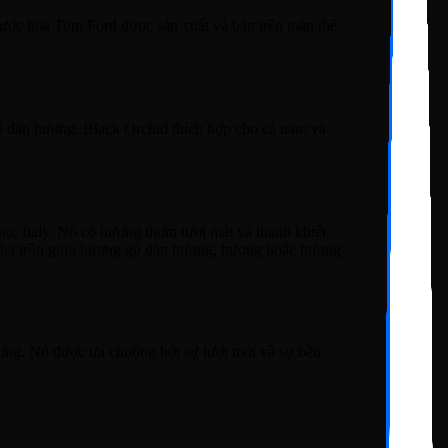
nước hoa Tom Ford được sản xuất và bán trên toàn thế
ỗ đàn hương. Black Orchid thích hợp cho cả nam và
, Italy. Nó có hương thơm tươi mát và thanh khiết,
 pha trộn giữa hương gỗ đàn hương, hương hoắc hương
ơng. Nó được ưa chuộng bởi sự tươi mới và sự bền