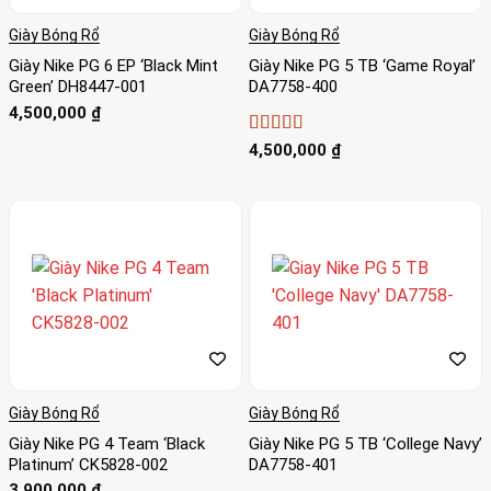
Giày Bóng Rổ
Giày Bóng Rổ
Giày Nike PG 6 EP ‘Black Mint
Giày Nike PG 5 TB ‘Game Royal’
Green’ DH8447-001
DA7758-400
4,500,000
₫
Được xếp
4,500,000
₫
hạng
4
5
sao
Giày Bóng Rổ
Giày Bóng Rổ
Giày Nike PG 4 Team ‘Black
Giày Nike PG 5 TB ‘College Navy’
Platinum’ CK5828-002
DA7758-401
3,900,000
₫