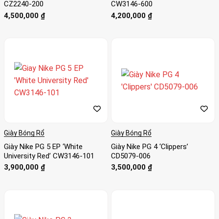
CZ2240-200
CW3146-600
thiết kế với các bức tường bên tổng hợp màu trắng, các
4,500,000
₫
4,200,000
₫
lớp đè màu đen nổi bật và cổ hơi, và các điểm “Crimson”
được áp dụng ở các thẻ lưỡi và logo Swoosh đảo ngược.
Đế giày được trang trí với những đốm đen và khuôn đổ
React màu xanh lạnh, hoàn thiện cho thiết kế độc đáo của
đôi giày bóng rổ tiên tiến này.
Giày Bóng Rổ
Giày Bóng Rổ
Giày Nike PG 5 EP ‘White
Giày Nike PG 4 ‘Clippers’
University Red’ CW3146-101
CD5079-006
3,900,000
₫
3,500,000
₫