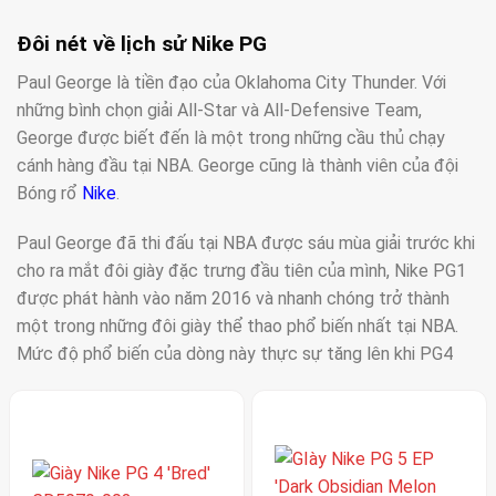
Đôi nét về lịch sử Nike PG
Paul George là tiền đạo của Oklahoma City Thunder. Với
những bình chọn giải All-Star và All-Defensive Team,
George được biết đến là một trong những cầu thủ chạy
cánh hàng đầu tại NBA. George cũng là thành viên của đội
Bóng rổ
Nike
.
Paul George đã thi đấu tại NBA được sáu mùa giải trước khi
cho ra mắt đôi giày đặc trưng đầu tiên của mình, Nike PG1
được phát hành vào năm 2016 và nhanh chóng trở thành
một trong những đôi giày thể thao phổ biến nhất tại NBA.
Mức độ phổ biến của dòng này thực sự tăng lên khi PG4
được phát hành vào đầu năm 2020, đưa dòng giày lên vị trí
thứ 3 trong Bảng xếp hạng NBA Sneaker King Power và
được các cầu thủ như Miles Bridges, Theo Maledon,… sử
dụng.