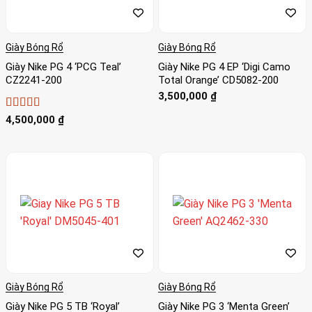
Giày Bóng Rổ
Giày Bóng Rổ
Giày Nike PG 4 ‘PCG Teal’
Giày Nike PG 4 EP ‘Digi Camo
CZ2241-200
Total Orange’ CD5082-200
3,500,000
₫
Được xếp
4,500,000
₫
hạng
5
5 sao
Giày Bóng Rổ
Giày Bóng Rổ
Giày Nike PG 5 TB ‘Royal’
Giày Nike PG 3 ‘Menta Green’