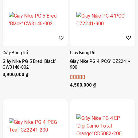
Giày Bóng Rổ
Giày Bóng Rổ
Giày Nike PG 5 Bred ‘Black’
Giày Nike PG 4 ‘PCG’ CZ2241-
CW3146-002
900
3,900,000
₫
Được xếp
4,500,000
₫
hạng
5
5 sao