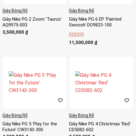
Giày Bóng Rổ
Giày Bóng Rổ
Giày Nike PG 2 Zoom ‘Taurus’
Giày Nike PG 6 EP ‘Painted
AQ9975-003
Swoosh’ DO9823-100
3,500,000
₫
Được xếp
11,500,000
₫
hạng
5
5 sao
Giày Bóng Rổ
Giày Bóng Rổ
Giày Nike PG 5 ‘Play for the
Giày Nike PG 4 Christmas ‘Red’
Future’ CW3143-300
CD5082-602