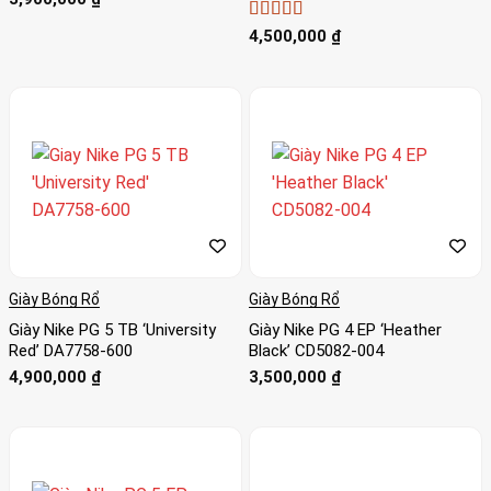
Được xếp
4,500,000
₫
hạng
4
5
sao
Giày Bóng Rổ
Giày Bóng Rổ
Giày Nike PG 5 TB ‘University
Giày Nike PG 4 EP ‘Heather
Red’ DA7758-600
Black’ CD5082-004
4,900,000
₫
3,500,000
₫