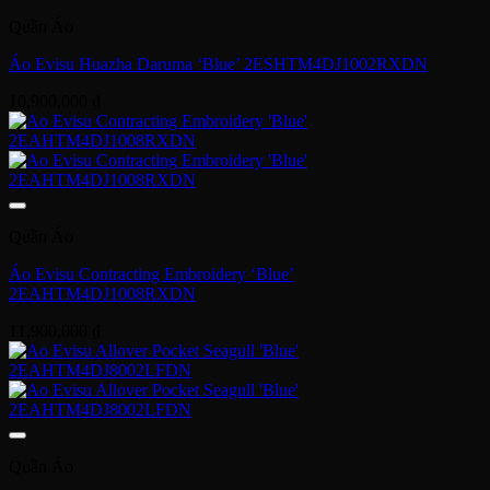
Quần Áo
Áo Evisu Huazha Daruma ‘Blue’ 2ESHTM4DJ1002RXDN
10,900,000
₫
Quần Áo
Áo Evisu Contracting Embroidery ‘Blue’
2EAHTM4DJ1008RXDN
11,900,000
₫
Quần Áo