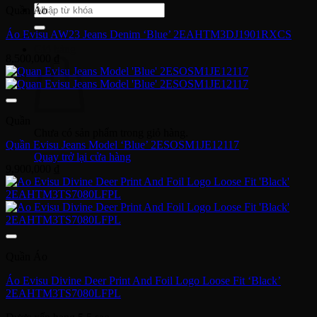
Tìm
Quần Áo
kiếm:
Áo Evisu AW23 Jeans Denim ‘Blue’ 2EAHTM3DJ1901RXCS
Giỏ hàng
8,500,000
₫
Quần
Chưa có sản phẩm trong giỏ hàng.
Quần Evisu Jeans Model ‘Blue’ 2ESOSM1JE12117
Quay trở lại cửa hàng
9,900,000
₫
Quần Áo
Áo Evisu Divine Deer Print And Foil Logo Loose Fit ‘Black’
2EAHTM3TS7080LFPL