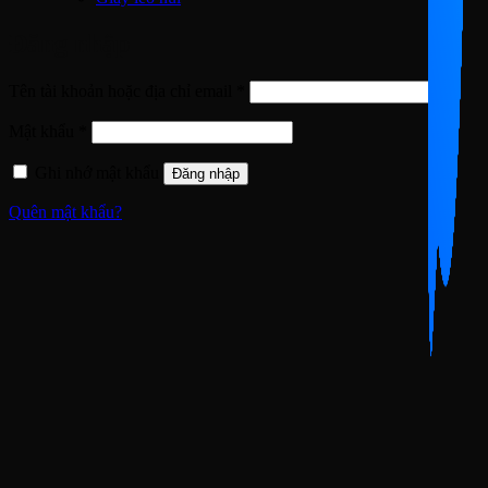
Đăng nhập
Bắt
Tên tài khoản hoặc địa chỉ email
*
buộc
Bắt
Mật khẩu
*
buộc
Ghi nhớ mật khẩu
Đăng nhập
Quên mật khẩu?