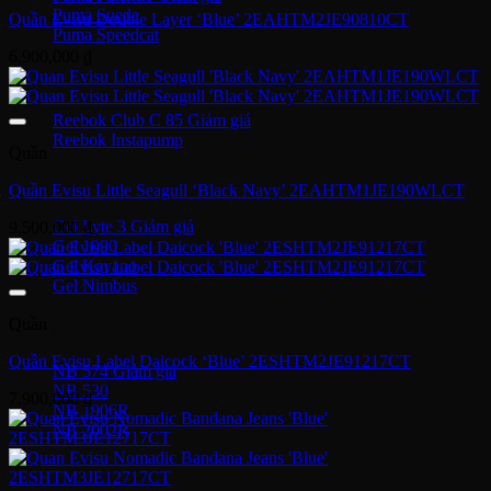
Puma Suede
Quần Evisu Double Layer ‘Blue’ 2EAHTM2JE90810CT
Puma Speedcat
6,900,000
₫
Giày Reebok
Reebok Club C 85
Reebok Instapump
Quần
Giày Asics
Quần Evisu Little Seagull ‘Black Navy’ 2EAHTM1JE190WLCT
Gel Lyte 3
9,500,000
₫
Gel 1090
Gel Kayano
Gel Nimbus
Quần
New Balance
Quần Evisu Label Daicock ‘Blue’ 2ESHTM2JE91217CT
NB 574
NB 530
7,900,000
₫
NB 1906R
NB 2002R
Giày Converse