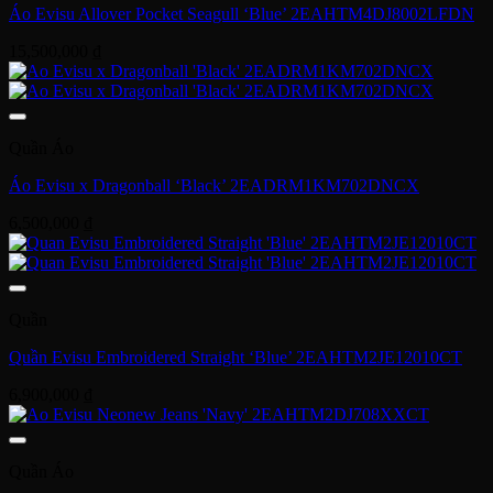
Áo Evisu Allover Pocket Seagull ‘Blue’ 2EAHTM4DJ8002LFDN
15,500,000
₫
Quần Áo
Áo Evisu x Dragonball ‘Black’ 2EADRM1KM702DNCX
6,500,000
₫
Quần
Quần Evisu Embroidered Straight ‘Blue’ 2EAHTM2JE12010CT
6,900,000
₫
Quần Áo