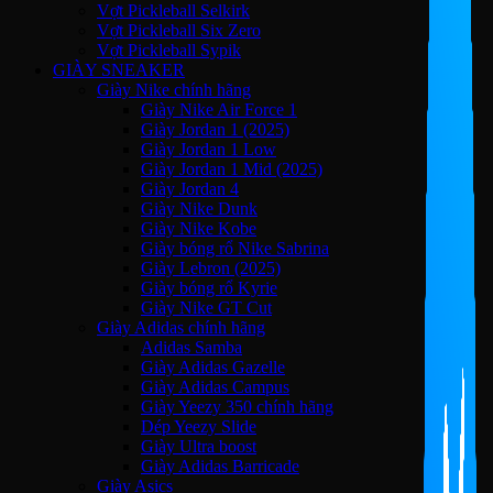
Vợt Pickleball Selkirk
Vợt Pickleball Six Zero
Vợt Pickleball Sypik
GIÀY SNEAKER
Giày Nike chính hãng
Giày Nike Air Force 1
Giày Jordan 1 (2025)
Giày Jordan 1 Low
Giày Jordan 1 Mid (2025)
Giày Jordan 4
Giày Nike Dunk
Giày Nike Kobe
Giày bóng rổ Nike Sabrina
Giày Lebron (2025)
Giày bóng rổ Kyrie
Giày Nike GT Cut
Giày Adidas chính hãng
Adidas Samba
Giày Adidas Gazelle
Giày Adidas Campus
Giày Yeezy 350 chính hãng
Dép Yeezy Slide
Giày Ultra boost
Giày Adidas Barricade
Giày Asics