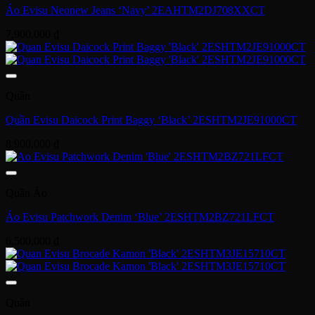
Áo Evisu Neonew Jeans ‘Navy’ 2EAHTM2DJ708XXCT
7,900,000
₫
Quần
Quần Evisu Daicock Print Baggy ‘Black’ 2ESHTM2JE91000CT
8,900,000
₫
Quần Áo
Áo Evisu Patchwork Denim ‘Blue’ 2ESHTM2BZ721LFCT
6,500,000
₫
Quần