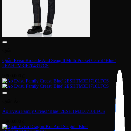
Quần
Quần Evisu Brocade And Seagull Multi-Pocket Carrot ‘Blue’
2EAHTM3JE704317CS
9,900,000
₫
Quần Áo
Áo Evisu Family Creast ‘Blue’ 2ESHTM3DJ710LFCS
8,900,000
₫