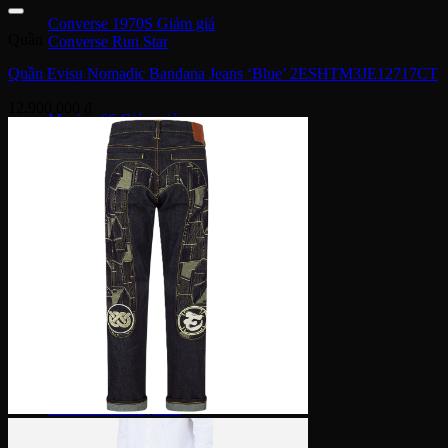
Converse 1970S
Quần
Converse Run Star
Quần Evisu Nomadic Bandana Jeans ‘Blue’ 2ESHTM3JE12717CT
Onitsuka Tiger
12,900,000
₫
Mexico 66
Serrano SL
Timberland
Travis Scott
Under Armour
Balenciaga
MLB
Dr. Martens
Hoka
Xvessel
Off-White
Saucony
Gucci
Bape
Dior
Golden Goose
Alexander McQueen
Rick Owens
Supreme