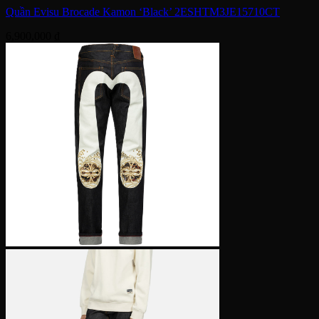
Quần Evisu Brocade Kamon ‘Black’ 2ESHTM3JE15710CT
6,900,000
₫