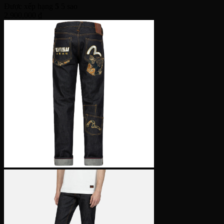
Được xếp hạng
5
5 sao
2,900,000
₫