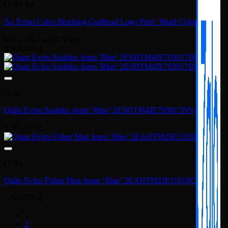
Quần Áo
Áo Evisu Color Blocking Godhead Logo Print ‘Mutil Color’
Được xếp hạng
5
5 sao
3,500,000
₫
Quần
Quần Evisu Sashiko Jeans ‘Blue’ 2ESHTM4JE703017DN
9,900,000
₫
Quần
Quần Evisu Fisher Man Jeans ‘Blue’ 2EAHTM2JE11010CT
7,500,000
₫
1
2