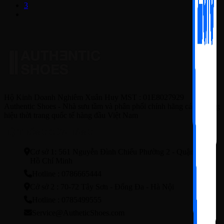
3
Hộ Kinh Doanh Nghiêm Xuân Huy MST : 01E8027929
Authentic Shoes - Nhà sưu tầm và phân phối chính hãng các thương
hiệu thời trang quốc tế hàng đầu Việt Nam
HỆ THỐNG CỬA HÀNG
Cơ sở 1: 561 Nguyễn Đình Chiểu Phường 2 - Quận3 - TP.
Hồ Chí Minh
Hotline : 0786665444
Cở sở 2 : 70-72 Tây Sơn - Đống Đa - Hà Nội
Hotline : 0785499555
Service@AutheticShoes.com