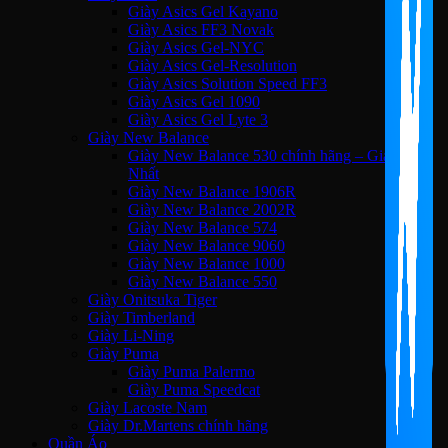
Giày Asics Gel Kayano
Giày Asics FF3 Novak
Giày Asics Gel-NYC
Giày Asics Gel-Resolution
Giày Asics Solution Speed FF3
Giày Asics Gel 1090
Giày Asics Gel Lyte 3
Giày New Balance
Giày New Balance 530 chính hãng – Giá Tốt
Nhất
Giày New Balance 1906R
Giày New Balance 2002R
Giày New Balance 574
Giày New Balance 9060
Giày New Balance 1000
Giày New Balance 550
Giày Onitsuka Tiger
Giày Timberland
Giày Li-Ning
Giày Puma
Giày Puma Palermo
Giày Puma Speedcat
Giày Lacoste Nam
Giày Dr.Martens chính hãng
Quần Áo