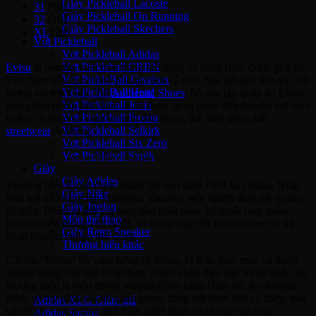
Giày Pickleball Lacoste
31
(10)
Giày Pickleball On Running
32
(16)
Giày Pickleball Skechers
XL
(28)
Vợt Pickleball
Vợt Pickleball Adidas
Vợt Pickleball CRBN
Evisu
là thương hiệu thời trang nổi tiếng từ Nhật Bản, được giới trẻ
Vợt PickleBall Gearbox
Việt Nam yêu thích nhờ phong cách cá tính, họa tiết độc đáo và chất
Vợt PickleBall Head
lượng vải vượt trội. Tại
Authentic Shoes
, bộ sưu tập quần áo Evisu
Vợt Pickleball Joola
mang đến nhiều lựa chọn từ áo thun, quần jeans đến hoodie với biểu
Vợt Pickleball Proton
tượng cá chép và logo seagull đặc trưng, thể hiện đậm chất
Vợt Pickleball Selkirk
streetwear
Á Đông.
Vợt Pickleball Six Zero
Vợt Pickleball Sypik
Lịch sử thương hiệu quần áo Evisu
Giày
Giày Adidas
Thương hiệu Evisu được thành lập vào năm 1991 tại Osaka, Nhật
Giày Nike
Bản bởi nhà sáng lập Hidehiko Yamane, một người đam mê denim
Giày Jordan
cổ điển. Evisu ra đời với mục tiêu khôi phục kỹ thuật may quần
Môn thể thao
jeans truyền thống của Nhật, sử dụng máy dệt shuttle loom và kỹ
Giày Retro Sneaker
thuật nhuộm indigo thủ công.
Thương hiệu khác
Cái tên “Evisu” lấy cảm hứng từ Ebisu, vị thần may mắn và thịnh
Adidas Original
vượng trong văn hóa Nhật Bản. Điểm nhận diện đặc trưng nhất của
thương hiệu là biểu tượng seagull (hình cánh chim hải âu) thường
được vẽ tay phía sau túi quần jeans, cùng với hình ảnh cá chép, hoa
Adidas XLG
văn Nhật, mang đậm tinh thần nghệ thuật và di sản văn hóa.
Adidas Samba