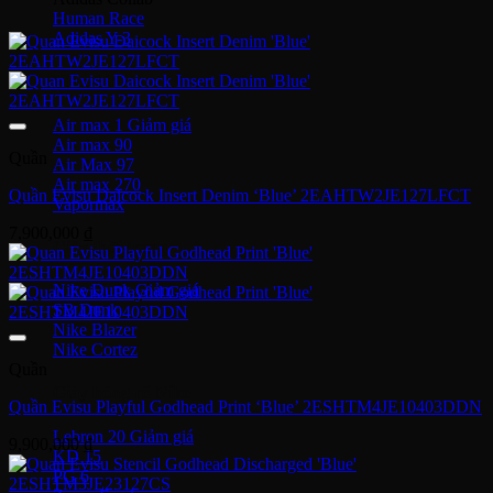
Human Race
Adidas Y-3
Nike Air Max
Air max 1
Air max 90
Quần
Air Max 97
Air max 270
Quần Evisu Daicock Insert Denim ‘Blue’ 2EAHTW2JE127LFCT
Vapormax
7,900,000
₫
Giày thời trang
Nike Dunk
SB Dunk
Nike Blazer
Nike Cortez
Quần
Giày bóng rổ Nike
Quần Evisu Playful Godhead Print ‘Blue’ 2ESHTM4JE10403DDN
Lebron 20
9,900,000
₫
KD 15
PG 6