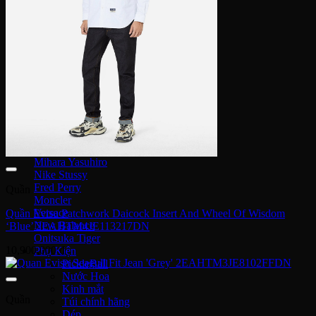
Nike Sacai
Fear of God
Lacoste
Louis Vuitton
Burberry
MCM
Saint Laurent
Givenchy
Prada
Coach
Christian Louboutin
Jimmy Choo
Mihara Yasuhiro
Nike Stussy
Fred Perry
Quần
Moncler
Versace
Quần Evisu Patchwork Daicock Insert And Wheel Of Wisdom
New Balance
‘Blue’ 2EAHTM4JE113217DN
Onitsuka Tiger
10,900,000
₫
Phụ Kiện
PickleBall
Nước Hoa
Kinh mắt
Quần
Túi chính hãng
Dép