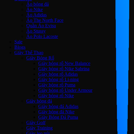
Áo bóng đá
Áo Nike
Áo Adidas
Áo The North Face
Quần Áo Evisu
Áo Stussy
Áo Polo Lacoste
Sale
Blogs
Giày Thể Thao
Giày Bóng Rổ
Giày bóng rổ New Balance
Giày bóng rổ Nike Sabrina
Giày bóng rổ Adidas
Giày bóng rổ Li-ning
Giày bóng rổ Puma
Giày bóng rổ Under Armour
Giày bóng rổ Nike
Giày bóng đá
Giày bóng đá Adidas
Giày bóng đá Nike
Giày Bóng Đá Puma
Giày Golf
Giày Training
Giày leo núi