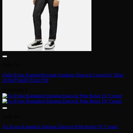
Quần Áo
Quần Evisu Kamon Brocade Applique Daicock Carrot-Fit ‘Blue’
2ESHTM4JE702417DP
11,900,000
₫
Quần Áo
Áo Evisu Kumadori Daruma Daicock Print Relax Fit ‘Cream’