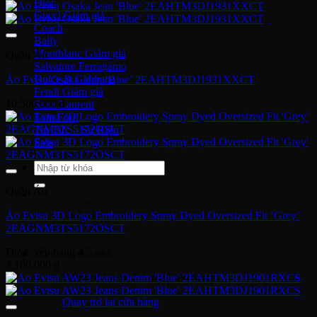
Dior
Gucci
Coach
Bally
Montblanc
Quần Áo
Salvatore Ferragamo
Dolce & Gabbana
Áo Evisu Osaka Jean ‘Blue’ 2EAHTM3DJ1931XXCT
Fendi
10,500,000
₫
Saint Laurent
Tom Ford
Tin Tức – Sự Kiện
Sale
Tìm
kiếm:
Quần Áo
Áo Evisu 3D Logo Embroidery Spray Dyed Oversized Fit ‘Grey’
2EAGNM3TS5172OSCT
Được xếp hạng
4
5 sao
3,100,000
₫
Chưa có sản phẩm trong giỏ hàng.
Quay trở lại cửa hàng