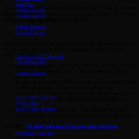
SuperStar
Từ một thương hiệu niche trong giới denim Nhật, Evisu đã trở thành
Adidas Gazelle
biểu tượng thời trang streetwear toàn cầu, đặc biệt được yêu thích tại
Adidas Campus
châu Á và trong cộng đồng hip-hop quốc tế.
Giày bóng rổ Adidas
Adidas Dame 8
Bạn có thể mua sản phẩm gì từ Evisu
Adidas Harden
Sản phẩm của Evisu rất đa dạng, nổi bật với phong cách streetwear
Ultra Boost
cao cấp mang đậm dấu ấn văn hóa Nhật Bản. Một số dòng sản
phẩm chính gồm:
Ultra Boost 22
Ultra Boost 4.0
Quần jeans selvedge
: Là sản phẩm chủ lực, nổi tiếng với chất
Giày chạy Adidas
denim cao cấp, may thủ công và họa tiết seagull/cá chép vẽ
Adidas Adizero
tay phía sau túi.
Áo thun và áo hoodie
: Thiết kế nổi bật với logo Evisu, hình in
Adidas Yeezy
cá chép, sóng nước, và họa tiết truyền thống Nhật.
Áo khoác, sơ mi và quần short:
Kết hợp chất liệu cao cấp và
Yeezy 350
form dáng thời trang, phù hợp với phong cách urban và cá
Yeezy Slide
tính.
Yeezy Foam Runner
Phụ kiện
: Mũ, túi, thắt lưng, tất… đều giữ được tinh thần
thương hiệu độc đáo, giúp hoàn thiện outfit đậm chất Evisu.
Adidas NMD
Xem thêm :
Sự phát triển của Evisu qua từng giai đoạn
NMD R1
Adidas Collab