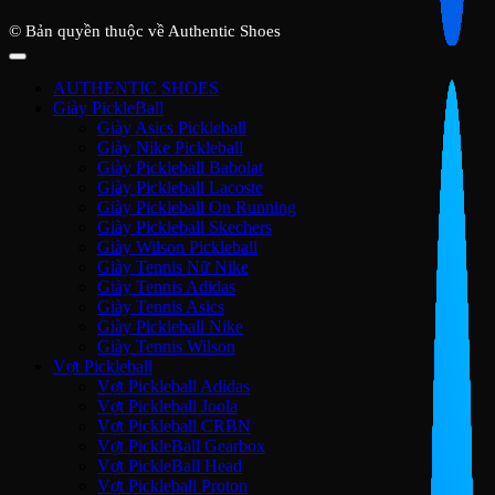
© Bản quyền thuộc về Authentic Shoes
AUTHENTIC SHOES
Giày PickleBall
Giày Asics Pickleball
Giày Nike Pickleball
Giày Pickleball Babolat
Giày Pickleball Lacoste
Giày Pickleball On Running
Giày Pickleball Skechers
Giày Wilson Pickleball
Giày Tennis Nữ Nike
Giày Tennis Adidas
Giày Tennis Asics
Giày Pickleball Nike
Giày Tennis Wilson
Vợt Pickleball
Vợt Pickleball Adidas
Vợt Pickleball Joola
Vợt Pickleball CRBN
Vợt PickleBall Gearbox
Vợt PickleBall Head
Vợt Pickleball Proton