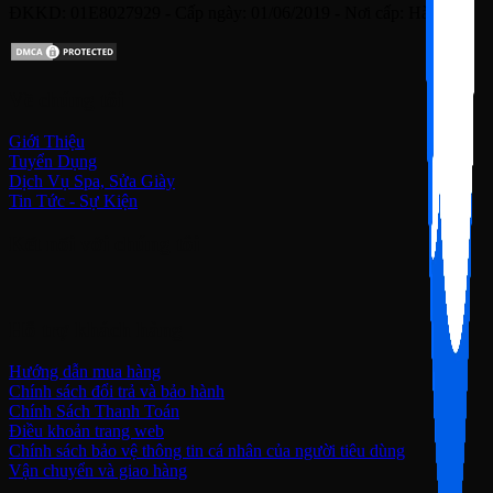
ĐKKD: 01E8027929 - Cấp ngày: 01/06/2019 - Nơi cấp: Hà Nội
Về chúng tôi
Giới Thiệu
Tuyển Dụng
Dịch Vụ Spa, Sửa Giày
Tin Tức - Sự Kiện
Kết nối với chúng tôi
Hỗ trợ khách hàng
Hướng dẫn mua hàng
Chính sách đổi trả và bảo hành
Chính Sách Thanh Toán
Điều khoản trang web
Chính sách bảo vệ thông tin cá nhân của người tiêu dùng
Vận chuyển và giao hàng