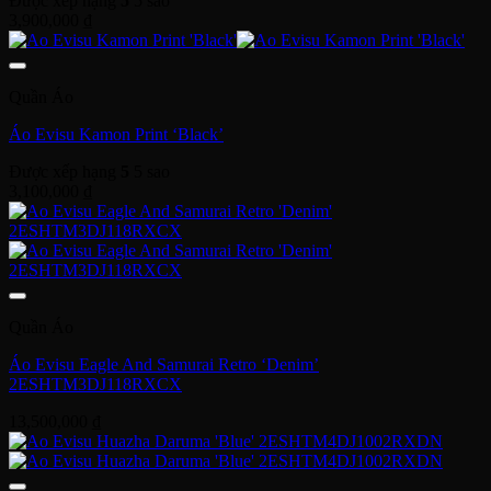
Được xếp hạng
5
5 sao
3,900,000
₫
Quần Áo
Áo Evisu Kamon Print ‘Black’
Được xếp hạng
5
5 sao
3,100,000
₫
Quần Áo
Áo Evisu Eagle And Samurai Retro ‘Denim’
2ESHTM3DJ118RXCX
13,500,000
₫