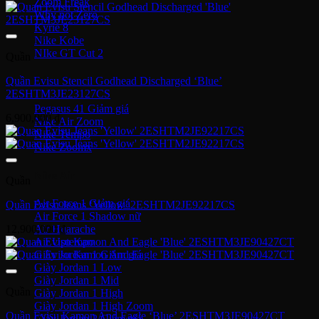
Zoom Freak
Why not Zero
Kyrie 8
Nike Kobe
NIke GT Cut 2
Quần
Quần Evisu Stencil Godhead Discharged ‘Blue’
Giày Chạy
2ESHTM3JE23127CS
Pegasus 41
6,900,000
₫
Nike Air Zoom
Nike Tempo
Nike Zoomx
Nike Air
Quần
Air Force 1
Quần Evisu Jeans ‘Yellow’ 2ESHTM2JE92217CS
Air Force 1 Shadow nữ
12,900,000
₫
Air Huarache
Air Uptempo
Giày Jordan 1
Giày Jordan 1 Low
Giày Jordan 1 Mid
Quần
Giày Jordan 1 High
Giày Jordan 1 High Zoom
Quần Evisu Kamon And Eagle ‘Blue’ 2ESHTM3JE90427CT
Giày Jordan 2