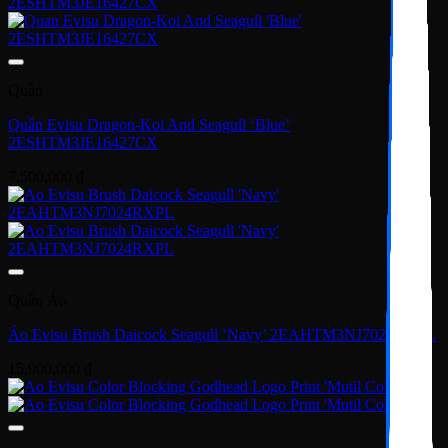
Quần
Quần Evisu Dragon-Koi And Seagull ‘Blue’
2ESHTM3JE16427CX
7,500,000
₫
Quần Áo
Áo Evisu Brush Daicock Seagull ‘Navy’ 2EAHTM3NJ7024RXPL
15,900,000
₫