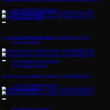
10,900,000
₫
Giày bóng đá Nike
Giày bóng đá Adidas
Giày bóng đá Puma
Giày Golf
Quần
Quần Evisu x Ex Bravado ‘Blue’ 2ESBRM1JE12017IN
Giày Golf Nike
Giày Golf Adidas
17,500,000
₫
Giày Training
Giày Tranining Nike
Giày Tranining Adidas
Quần
Giày Leo Núi
Quần Evisu Jeans Straight ‘Cheeky’ 1EAHTM8JE92310
8,500,000
₫
Giày leo núi adidas
Giày leo núi Nike
Giày Puma
Quần
Puma Palermo