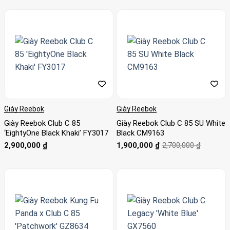
Giày Reebok
Giày Reebok
Giày Reebok Club C 85
Giày Reebok Club C 85 SU White
‘EightyOne Black Khaki’ FY3017
Black CM9163
Giá
Giá
2,900,000
₫
1,900,000
₫
2,700,000
₫
gốc
hiện
là:
tại
2,700,000 ₫.
là:
1,900,000 ₫.