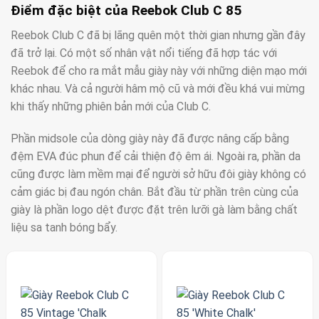
Điểm đặc biệt của Reebok Club C 85
Reebok Club C đã bị lãng quên một thời gian nhưng gần đây
đã trở lại. Có một số nhân vật nổi tiếng đã hợp tác với
Reebok để cho ra mắt mẫu giày này với những diện mạo mới
khác nhau. Và cả người hâm mộ cũ và mới đều khá vui mừng
khi thấy những phiên bản mới của Club C.
Phần midsole của dòng giày này đã được nâng cấp bằng
đệm EVA đúc phun để cải thiện độ êm ái. Ngoài ra, phần da
cũng được làm mềm mại để người sở hữu đôi giày không có
cảm giác bị đau ngón chân. Bắt đầu từ phần trên cùng của
giày là phần logo dệt được đặt trên lưỡi gà làm bằng chất
liệu sa tanh bóng bẩy.
Phần lớn thân giày được sử dụng chất liệu da và được bổ
sung bởi một số chi tiết tinh tế như đường khâu cùng tông
màu, dải ripstop mỏng từ gót đến phần giữa, logo thương
hiệu “Reebok” ở má giày và những chiếc lỗ thủng ở