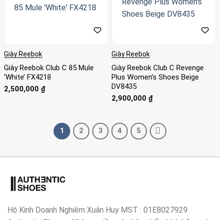
Giày Reebok
Giày Reebok
Giày Reebok Club C 85 Mule
Giày Reebok Club C Revenge
‘White’ FX4218
Plus Women’s Shoes Beige
DV8435
2,500,000
₫
2,900,000
₫
1
2
3
4
5
Hộ Kinh Doanh Nghiêm Xuân Huy MST : 01E8027929