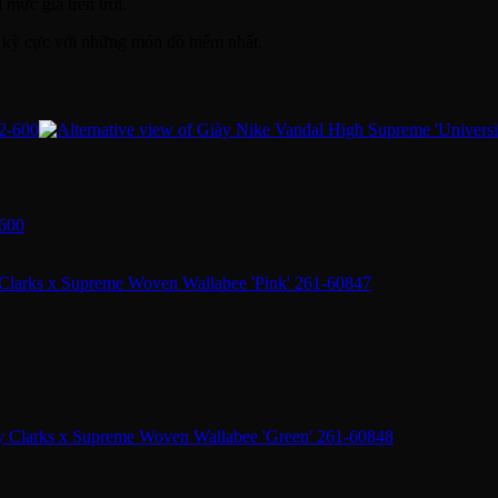
 mức giá trên trời.
r kỳ cực với những món đồ hiếm nhất.
-600