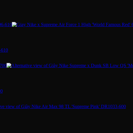
-610
00