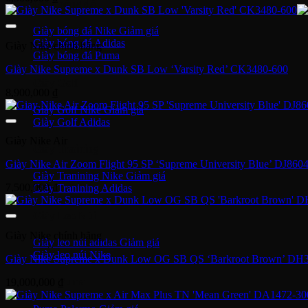
Giày bóng đá
Giày bóng đá Nike
Giày bóng đá Adidas
Giày Nike chính hãng
Giày bóng đá Puma
Giày Nike Supreme x Dunk SB Low ‘Varsity Red’ CK3480-600
Giày Golf
8,900,000
₫
Giày Golf Nike
Giày Golf Adidas
Giày Nike Air
Giày Training
Giày Nike Air Zoom Flight 95 SP ‘Supreme University Blue’ DJ860
Giày Tranining Nike
7,500,000
₫
Giày Tranining Adidas
Giày Leo Núi
Giày Nike chính hãng
Giày leo núi adidas
Giày leo núi Nike
Giày Nike Supreme x Dunk Low OG SB QS ‘Barkroot Brown’ DH
Giày Puma
19,000,000
₫