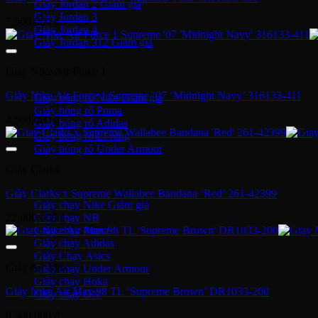
Giày Jordan 2
Giày Jordan 3
7,500,000
₫
Giày Jordan 4
Giày Jordan 312
Giày bóng rổ
Giày Nike Air Force 1
Giày Nike Air Force 1 Supreme ’07 ‘Midnight Navy’ 316133-411
Giày bóng rổ Nike
Giày bóng rổ Puma
4,500,000
₫
Giày bóng rổ Adidas
Giày bóng rổ Li-ning
Giày bóng rổ Under Armour
Giày Clarks
Giày Chạy
Giày Clarks x Supreme Wallabee Bandana ‘Red’ 261-42399
Giày chạy Nike
22,900,000
₫
Giày chạy NB
Giày chạy Puma
Giày chạy Adidas
Giày Chạy Asics
Giày Air Max
Giày chạy Under Armour
Giày chạy Hoka
Giày Nike Air Max 98 TL ‘Supreme Brown’ DR1033-200
Giày chạy ON
6,500,000
₫