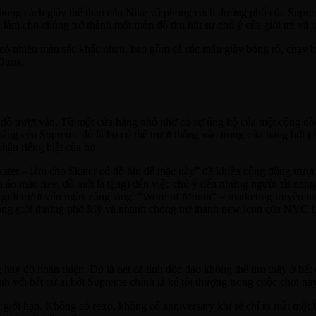
phong cách giày thể thao của Nike và phong cách đường phố của Supr
i, làm cho chúng trở thành một món đồ thu hút sự chú ý của giới trẻ và
ó nhiều màu sắc khác nhau, bao gồm cả các mẫu giày bóng rổ, chạy bộ
Dunk.
 cho cộng đồng
 đồ trượt ván. Từ một cửa hàng nhỏ nhờ có sự ủng hộ của một cộng đồ
hàng của Supreme đó là họ có thể trượt thẳng vào trong cửa hàng bởi p
hận riêng biệt của họ.
Skater – làm cho Skater có đồ hịn để mặc này” đã khiến cộng đồng trư
áo mặc free, đồ mới là tặng) đến việc chú ý đến những người tài năng 
giới trượt ván ngày càng tăng. “Word of Mouth” – marketing truyền miệ
ong giới đường phố Mỹ và nhanh chóng trở thành new icon của NYC l
 hay độ hoàn thiện. Đó là nét cá tính độc đáo không thể tìm thấy ở bấ
nh với bất cứ ai bởi Supreme chính là kẻ tối thượng trong cuộc chơi này
t giới hạn. Không có retro, không có anniversary khi sẽ chỉ ra mắt một 