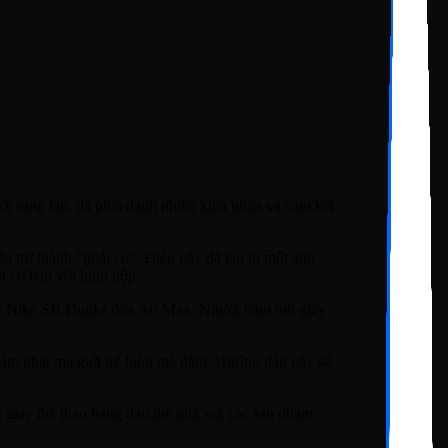
i sáng lập, đã phải dành nhiều kiên nhẫn và cam kết
u trở thành “phải có”. Điều này đã tạo ra một ảnh
n cơ bản với logo hộp.
 từ Nike SB Dunks đến Air Max. Người hâm mộ giày
đám nhất mà giới trẻ luôn mê đắm. Hướng dẫn này sẽ
giày thể thao hàng đầu thế giới với các sản phẩm