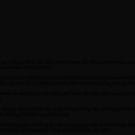
y không phải là điều diễn ra ngay trong một đêm. James Jebbia, ngườ
khi khởi đầu vào năm 1994.
ang đường phố, khiến cho mọi sản phẩm chỉ cần đặt logo Supreme lên đề
 cần thiết chỉ vì chúng có thương hiệu đã làm nổi tiếng chiếc áo thu
 Supreme và các thương hiệu đường phố hàng đầu luôn được mong đợi,
y.
t ván nhỏ đến trở thành một trong những thương hiệu đường phố đình 
 các thương hiệu khác qua nhiều năm.
ai thương hiệu nổi tiếng là Nike và Supreme. Nike là một thương hiệu 
 nổi tiếng với phong cách riêng và các sản phẩm độc đáo.