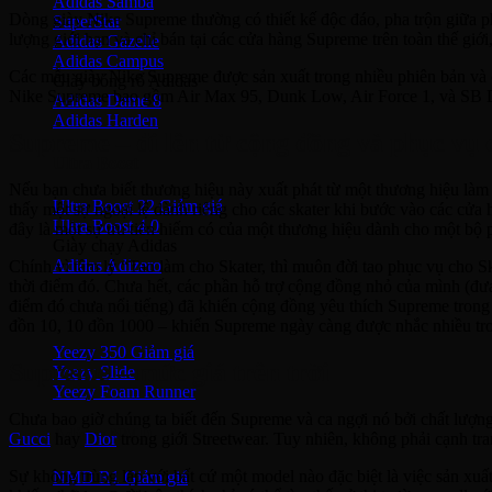
Adidas Samba
Dòng giày Nike Supreme thường có thiết kế độc đáo, pha trộn giữa 
SuperStar
lượng giới hạn và chỉ bán tại các cửa hàng Supreme trên toàn thế giớ
Adidas Gazelle
Adidas Campus
Các mẫu giày Nike Supreme được sản xuất trong nhiều phiên bản và c
Giày bóng rổ Adidas
Nike Supreme bao gồm Air Max 95, Dunk Low, Air Force 1, và SB 
Adidas Dame 8
Adidas Harden
Supreme – đi lên từ cộng đồng và phục vụ
Ultra Boost
Nếu bạn chưa biết thương hiệu này xuất phát từ một thương hiệu làm
Ultra Boost 22
thấy một sự ngoại lệ dành riêng cho các skater khi bước vào các cửa 
Ultra Boost 4.0
đây là một sự ưu tiên hiếm có của một thương hiệu dành cho một bộ p
Giày chạy Adidas
Adidas Adizero
Chính vì tâm lý “Tao làm cho Skater, thì muôn đời tao phục vụ cho 
thời điểm đó. Chưa hết, các phần hỗ trợ cộng đồng nhỏ của mình (đưa 
điểm đó chưa nổi tiếng) đã khiến cộng đồng yêu thích Supreme trong 
Adidas Yeezy
đồn 10, 10 đồn 1000 – khiến Supreme ngày càng được nhắc nhiều tr
Yeezy 350
Supreme – mức giá trên trời
Yeezy Slide
Yeezy Foam Runner
Chưa bao giờ chúng ta biết đến Supreme và ca ngợi nó bởi chất lượng
Adidas NMD
Gucci
hay
Dior
trong giới Streetwear. Tuy nhiên, không phải cạnh tra
Sự không trùng lặp với bất cứ một model nào đặc biệt là việc sản xuấ
NMD R1