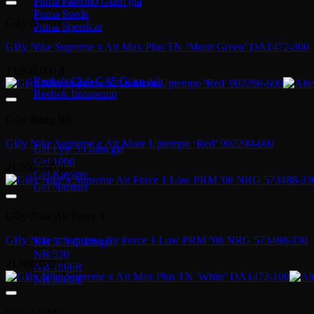
Puma Palermo
Puma Suede
Giày Air Max
Puma Speedcat
Giày Nike Supreme x Air Max Plus TN ‘Mean Green’ DA1472-300
Giày Reebok
13,900,000
₫
Reebok Club C 85
Reebok Instapump
Giày Bóng Rổ
Giày Asics
Giày Nike Supreme x Air More Uptempo ‘Red’ 902290-600
Gel Lyte 3
Gel 1090
21,500,000
₫
Gel Kayano
Gel Nimbus
New Balance
Giày Nike Air Force 1
Giày Nike x Supreme Air Force 1 Low PRM ’08 NRG 573488-330
NB 574
NB 530
21,900,000
₫
NB 1906R
NB 2002R
Giày Converse
Giày Air Max