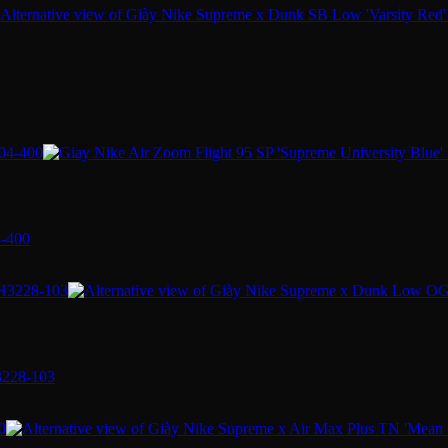
4-400
3228-103