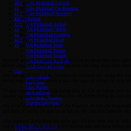
Giày Pickleball Lacoste
40.5
(16)
Giày Pickleball On Running
41
(33)
Giày Pickleball Skechers
41.5
(1)
Vợt Pickleball
42
(39)
Vợt Pickleball Adidas
42.5
(43)
Vợt Pickleball CRBN
43
(33)
Vợt PickleBall Gearbox
44
(32)
Vợt PickleBall Head
44.5
(9)
Vợt Pickleball Joola
45
(3)
Vợt Pickleball Proton
Vợt Pickleball Selkirk
Sự thành công của Supreme và sự chú ý mà nó đang nhận được ngày na
Vợt Pickleball Six Zero
để xây dựng một thương hiệu chỉ tập trung vào cộng đồng trượt ván 
Vợt Pickleball Sypik
Giày
Hơn một tài trợ năm sau đó, Supreme đã trở thành biểu tượng thời tr
Giày Adidas
hưởng mạnh mẽ, khiến người ta mua sắm ngay cả những vật dụng không
Giày Nike
Giày Jordan
Về giày sneaker, sức hút cũng không khác gì. Các sự hợp tác giữa
Môn thể thao
sneaker và người sưu tập luôn đua nhau để sở hữu những đôi giày nà
Giày Retro Sneaker
Thương hiệu khác
Hãy cùng nhau đi qua hành trình của Supreme, từ một cửa hàng trượ
giới thiệu về những đôi giày và sự hợp tác đặc biệt giữa Supreme và
Adidas Original
Nike Supreme là một dòng sản phẩm giày thể thao được hợp tác giữa h
Adidas XLG
chất lượng cao, còn Supreme là một thương hiệu thời trang đường phố