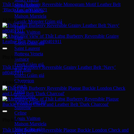
Thắt Lưng Burberry Reversible Monogram Motif Leather Belt
Serge Lutens
‘Black Tan’ p80389021
Maison Francis
Maison Margiela
14,900,000
₫
Gentle Monster
Prada
Louis Vuitton
Dior
Gucci
Saint Laurent
Bottega Veneta
Phụ kiện
Versace
Fendi
Thắt Lưng Burberry Reversible Grainy Leather Belt ‘Navy’
Ray Ban
p80401911
Gucci
Champion
14,900,000
₫
Coach
Fendi
Balenciaga
Adidas
Supreme
Celine
Louis Vuitton
Phụ kiện
Maison Margiela
Nike
Thắt Lưng Burberry Reversible Plaque Buckle London Check and