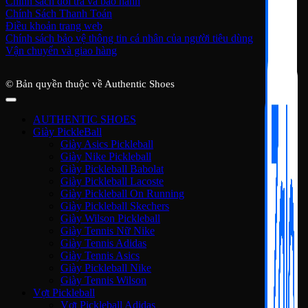
Chính sách đổi trả và bảo hành
Chính Sách Thanh Toán
Điều khoản trang web
Chính sách bảo vệ thông tin cá nhân của người tiêu dùng
Vận chuyển và giao hàng
© Bản quyền thuộc về Authentic Shoes
AUTHENTIC SHOES
Giày PickleBall
Giày Asics Pickleball
Giày Nike Pickleball
Giày Pickleball Babolat
Giày Pickleball Lacoste
Giày Pickleball On Running
Giày Pickleball Skechers
Giày Wilson Pickleball
Giày Tennis Nữ Nike
Giày Tennis Adidas
Giày Tennis Asics
Giày Pickleball Nike
Giày Tennis Wilson
Vợt Pickleball
Vợt Pickleball Adidas