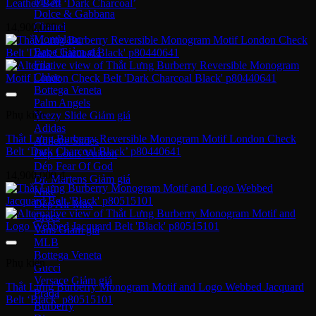
MCM
Leather Belt ‘Dark Charcoal’
Dolce & Gabbana
Chanel
14,900,000
₫
Montblanc
Bape
Fila
Chloe
Bottega Veneta
Palm Angels
Phụ kiện
Yeezy Slide
Adidas
Thắt Lưng Burberry Reversible Monogram Motif London Check
Adilette Slides
Belt ‘Dark Charcoal Black’ p80440641
Dép Louis Vuitton
Dép Fear Of God
14,900,000
₫
Dr. Martens
Nike
Dép Air Max
Crocs
Vans
MLB
Bottega Veneta
Phụ kiện
Gucci
Versace
Thắt Lưng Burberry Monogram Motif and Logo Webbed Jacquard
Prada
Belt ‘Black’ p80515101
Burberry