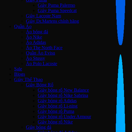
Giày Puma Palermo
Giày Puma Speedcat
Giày Lacoste Nam
Giày Dr.Martens chính hãng
Quần Áo
Áo bóng đá
Áo Nike
Áo Adidas
Áo The North Face
Quần Áo Evisu
Áo Stussy
Áo Polo Lacoste
Sale
Blogs
Giày Thể Thao
Giày Bóng Rổ
Giày bóng rổ New Balance
Giày bóng rổ Nike Sabrina
Giày bóng rổ Adidas
Giày bóng rổ Li-ning
Giày bóng rổ Puma
Giày bóng rổ Under Armour
Giày bóng rổ Nike
Giày bóng đá