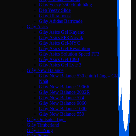
Giày Yeezy 350 chính hãng
Dép Yeezy Slide
Giày Ultra boost
Giày Adidas Barricade
Giày Asics
Giày Asics Gel Kayano
Giày Asics FF3 Novak
Giày Asics Gel-NYC
Giày Asics Gel-Resolution
Giày Asics Solution Speed FF3
Giày Asics Gel 1090
Giày Asics Gel Lyte 3
Giày New Balance
Giày New Balance 530 chính hãng – Giá Tốt
Nhất
Giày New Balance 1906R
Giày New Balance 2002R
Giày New Balance 574
Giày New Balance 9060
Giày New Balance 1000
Giày New Balance 550
Giày Onitsuka Tiger
Giày Timberland
Giày Li-Ning
Giày Puma