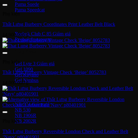
Puma Suede
Puma Speedcat
Phụ kiện
Giày Reebok
Thắt Lưng Burberry Coordinates Print Leather Belt Black
Reebok Club C 85
14,900,000
₫
Reebok Instapump
Giày Asics
Phụ kiện
Gel Lyte 3
Gel 1090
Thắt Lưng Burberry Vintage Check ‘Beige’ 8052783
Gel Kayano
Gel Nimbus
14,000,000
₫
New Balance
NB 574
NB 530
NB 1906R
Phụ kiện
NB 2002R
Thắt Lưng Burberry Reversible London Check and Leather Belt
Giày Converse
‘Navy’ p80401901