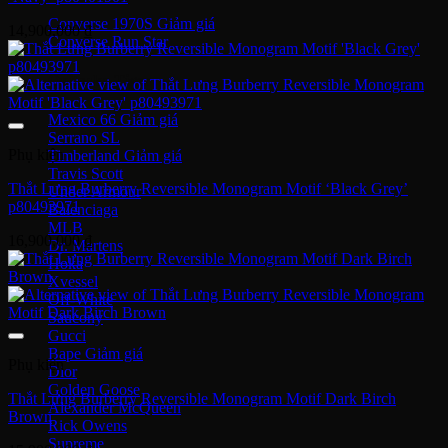
Converse 1970S
14,900,000
₫
Converse Run Star
Onitsuka Tiger
Mexico 66
Serrano SL
Phụ kiện
Timberland
Travis Scott
Thắt Lưng Burberry Reversible Monogram Motif ‘Black Grey’
Under Armour
p80493971
Balenciaga
MLB
16,900,000
₫
Dr. Martens
Hoka
Xvessel
Off-White
Saucony
Gucci
Bape
Phụ kiện
Dior
Golden Goose
Thắt Lưng Burberry Reversible Monogram Motif Dark Birch
Alexander McQueen
Brown
Rick Owens
Supreme