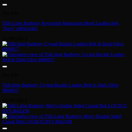
Phụ kiện
Thắt Lưng Burberry Reversible Monogram Motif Leather Belt
‘Navy’ p80432461
14,900,000
₫
Phụ kiện
Thắt lưng Burberry Crystal Buckle Leather Belt In Dark Olive
8006937
10,500,000
₫