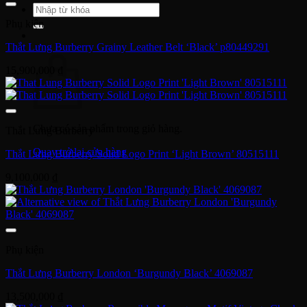
Tìm
kiếm:
Phụ kiện
Thắt Lưng Burberry Grainy Leather Belt ‘Black’ p80449291
Giỏ hàng
15,900,000
₫
Chưa có sản phẩm trong giỏ hàng.
Thắt Lưng Burberry
Quay trở lại cửa hàng
Thắt Lưng Burberry Solid Logo Print ‘Light Brown’ 80515111
9,100,000
₫
Phụ kiện
Thắt Lưng Burberry London ‘Burgundy Black’ 4069087
13,500,000
₫