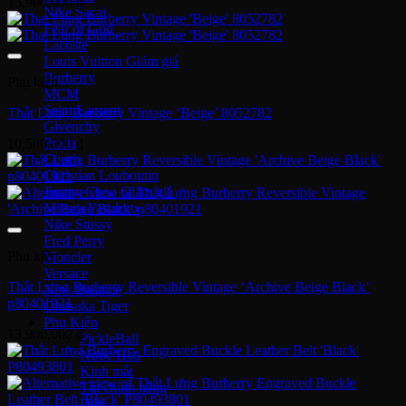
15,900,000
₫
Nike Sacai
Fear of God
Lacoste
Louis Vuitton
Burberry
Phụ kiện
MCM
Saint Laurent
Thắt Lưng Burberry Vintage ‘Beige’ 8052782
Givenchy
Prada
10,500,000
₫
Coach
Christian Louboutin
Jimmy Choo
Mihara Yasuhiro
Nike Stussy
Fred Perry
Phụ kiện
Moncler
Versace
Thắt Lưng Burberry Reversible Vintage ‘Archive Beige Black’
New Balance
p80401921
Onitsuka Tiger
Phụ Kiện
13,900,000
₫
PickleBall
Nước Hoa
Kinh mắt
Túi chính hãng
Dép