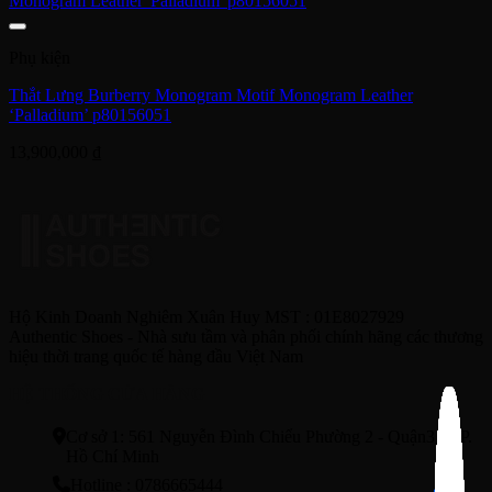
Phụ kiện
Thắt Lưng Burberry Monogram Motif Monogram Leather
‘Palladium’ p80156051
13,900,000
₫
Hộ Kinh Doanh Nghiêm Xuân Huy MST : 01E8027929
Authentic Shoes - Nhà sưu tầm và phân phối chính hãng các thương
hiệu thời trang quốc tế hàng đầu Việt Nam
HỆ THỐNG CỬA HÀNG
Cơ sở 1: 561 Nguyễn Đình Chiểu Phường 2 - Quận3 - TP.
Hồ Chí Minh
Hotline : 0786665444