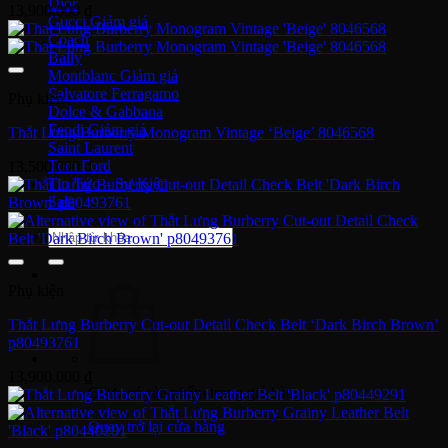
Dior
13,900,000
₫
Gucci
Coach
Bally
Montblanc
Salvatore Ferragamo
Phụ kiện
Dolce & Gabbana
Fendi
Thắt Lưng Burberry Monogram Vintage ‘Beige’ 8046568
Saint Laurent
Tom Ford
13,500,000
₫
Tin Tức – Sự Kiện
Sale
Tìm
kiếm:
Phụ kiện
Thắt Lưng Burberry Cut-out Detail Check Belt ‘Dark Birch Brown’
p80493761
13,900,000
₫
Chưa có sản phẩm trong giỏ hàng.
Quay trở lại cửa hàng