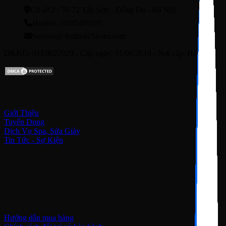
Cở sở 2 : 70-72 Tây Sơn - Đống Đa - Hà Nội
Hotline : 0785499555
Service@AutheticShoes.com
ĐKKD: 01E8027929 - Cấp ngày: 01/06/2019 - Nơi cấp: Hà Nội
Về chúng tôi
Giới Thiệu
Tuyển Dụng
Dịch Vụ Spa, Sửa Giày
Tin Tức - Sự Kiện
Kết nối với chúng tôi
Hỗ trợ khách hàng
Hướng dẫn mua hàng