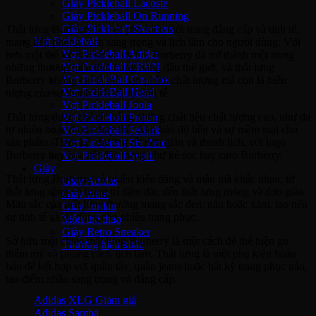
Giày Pickleball Lacoste
Giày Pickleball On Running
Giày Pickleball Skechers
Thắt lưng Burberry là một phụ kiện thời trang đẳng cấp và tinh tế,
Vợt Pickleball
mang đến phong cách sang trọng và lịch lãm cho người dùng. Với
Vợt Pickleball Adidas
hơn một thế kỷ lịch sử và uy tín, Burberry đã trở thành một trong
Vợt Pickleball CRBN
những thương hiệu thời trang hàng đầu thế giới, và thắt lưng
Vợt PickleBall Gearbox
Burberry không chỉ là một sản phẩm chất lượng mà còn là biểu
Vợt PickleBall Head
tượng của sự thanh lịch và sự tinh tế.
Vợt Pickleball Joola
Thắt lưng được chế tác bằng những chất liệu chất lượng cao, như da
Vợt Pickleball Proton
tự nhiên hoặc da da thay thế, đảm bảo độ bền và sự mềm mại cho
Vợt Pickleball Selkirk
sản phẩm. Thiết kế thường rất đơn giản và thanh lịch, với logo
Vợt Pickleball Six Zero
Burberry hay họa tiết đặc trưng như kẻ sọc hay caro Burberry.
Vợt Pickleball Sypik
Giày
Thắt lưng Burberry có nhiều kiểu dáng và mẫu mã khác nhau, từ
Giày Adidas
thắt lưng rộng và trang trí đậm đặc đến thắt lưng mỏng và đơn giản.
Giày Nike
Màu sắc của thắt lưng thường mang sắc đen, nâu hoặc xám, tạo nên
Giày Jordan
sự tinh tế và dễ dùng cho nhiều trang phục.
Môn thể thao
Giày Retro Sneaker
Sở hữu một chiếc thắt lưng Burberry là một cách để thể hiện gu
Thương hiệu khác
thẩm mỹ và phong cách lịch lãm. Thắt lưng là một phụ kiện hoàn
hảo để kết hợp với quần tây, quần jeans hoặc bất kỳ trang phục nào,
Adidas Original
tạo điểm nhấn sang trọng và đẳng cấp.
Adidas XLG
Adidas Samba