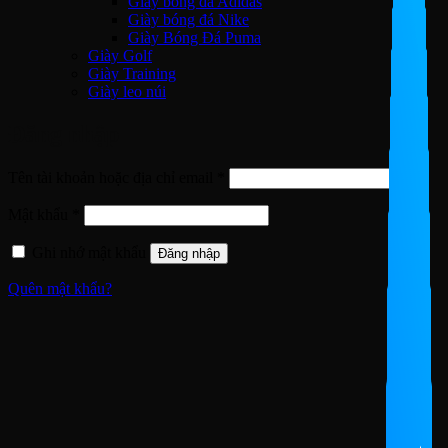
Giày bóng đá Adidas
Giày bóng đá Nike
Giày Bóng Đá Puma
Giày Golf
Giày Training
Giày leo núi
Đăng nhập
Bắt
Tên tài khoản hoặc địa chỉ email
*
buộc
Bắt
Mật khẩu
*
buộc
Ghi nhớ mật khẩu
Đăng nhập
Quên mật khẩu?