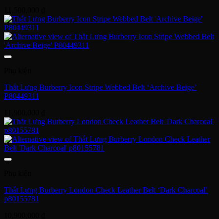
11,500,000
₫
Phụ kiện
Thắt Lưng Burberry Icon Stripe Webbed Belt ‘Archive Beige’
P80449311
11,900,000
₫
Phụ kiện
Thắt Lưng Burberry London Check Leather Belt ‘Dark Charcoal’
p80155781
10,900,000
₫