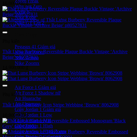
Zoom Freak
16,000,000
₫
Why not Zero
Kyrie 8
Nike Kobe
NIke GT Cut 2
Giày Chạy
Phụ kiện
Pegasus 41
Thắt Lưng Burberry Reversible Plaque Buckle Vintage ‘Archive
Nike Air Zoom
Beige’ p80527831
Nike Tempo
Nike Zoomx
14,900,000
₫
Nike Air
Air Force 1
Air Force 1 Shadow nữ
Phụ kiện
Air Huarache
Air Uptempo
Thắt Lưng Burberry Icon Stripe Webbing ‘Brown’ 8062908
Giày Jordan 1
Giày Jordan 1 Low
10,900,000
₫
Giày Jordan 1 Mid
Giày Jordan 1 High
Giày Jordan 1 High Zoom
Giày Jordan 2