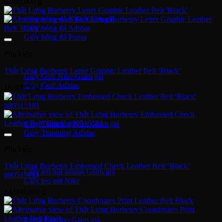
6,500,000
₫
Giày bóng đá Nike
Giày bóng đá Adidas
Giày bóng đá Puma
Phụ kiện
Giày Golf
Thắt Lưng Burberry Letter Graphic Leather Belt ‘Black’
Giày Golf Nike
Giày Golf Adidas
16,900,000
₫
Giày Training
Giày Tranining Nike
Giày Tranining Adidas
Phụ kiện
Giày Leo Núi
Thắt Lưng Burberry Embossed Check Leather Belt ‘Black’
Giày leo núi adidas
p80515181
Giày leo núi Nike
14,900,000
₫
Giày Puma
Puma Palermo