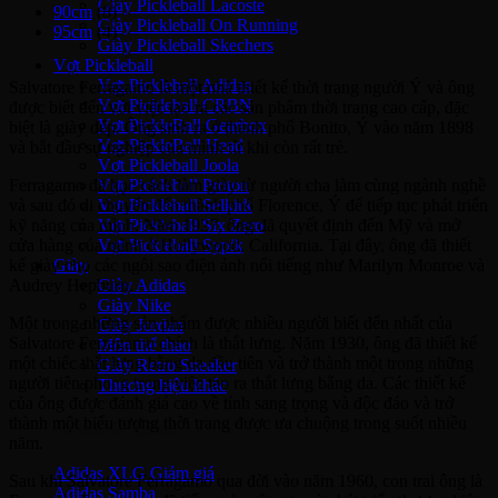
Giày Pickleball Lacoste
90cm
(8)
Giày Pickleball On Running
95cm
(4)
Giày Pickleball Skechers
Vợt Pickleball
Vợt Pickleball Adidas
Salvatore Ferragamo là một nhà thiết kế thời trang người Ý và ông
Vợt Pickleball CRBN
được biết đến với việc tạo ra các sản phẩm thời trang cao cấp, đặc
Vợt PickleBall Gearbox
biệt là giày dép. Ông sinh ra ở thành phố Bonito, Ý vào năm 1898
Vợt PickleBall Head
và bắt đầu sự nghiệp của mình từ khi còn rất trẻ.
Vợt Pickleball Joola
Ferragamo đã học cách làm giày từ người cha làm cùng ngành nghề
Vợt Pickleball Proton
và sau đó di chuyển đến thành phố Florence, Ý để tiếp tục phát triển
Vợt Pickleball Selkirk
kỹ năng của mình. Năm 1927, ông đã quyết định đến Mỹ và mở
Vợt Pickleball Six Zero
cửa hàng của mình ở Hollywood, California. Tại đây, ông đã thiết
Vợt Pickleball Sypik
kế giày cho các ngôi sao điện ảnh nổi tiếng như Marilyn Monroe và
Giày
Audrey Hepburn.
Giày Adidas
Giày Nike
Một trong những sản phẩm được nhiều người biết đến nhất của
Giày Jordan
Salvatore Ferragamo chính là thắt lưng. Năm 1930, ông đã thiết kế
Môn thể thao
một chiếc thắt lưng bằng da đầu tiên và trở thành một trong những
Giày Retro Sneaker
người tiên phong trong việc tạo ra thắt lưng bằng da. Các thiết kế
Thương hiệu khác
của ông được đánh giá cao về tính sang trọng và độc đáo và trở
thành một biểu tượng thời trang được ưa chuộng trong suốt nhiều
Adidas Original
năm.
Adidas XLG
Sau khi Salvatore Ferragamo qua đời vào năm 1960, con trai ông là
Adidas Samba