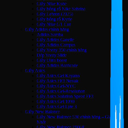
Giày Nike Kobe
Giày bóng rổ Nike Sabrina
Giày Lebron (2025)
Giày bóng rổ Kyrie
Giày Nike GT Cut
Giày Adidas chính hãng
Adidas Samba
Giày Adidas Gazelle
Giày Adidas Campus
Giày Yeezy 350 chính hãng
Dép Yeezy Slide
Giày Ultra boost
Giày Adidas Barricade
Giày Asics
Giày Asics Gel Kayano
Giày Asics FF3 Novak
Giày Asics Gel-NYC
Giày Asics Gel-Resolution
Giày Asics Solution Speed FF3
Giày Asics Gel 1090
Giày Asics Gel Lyte 3
Giày New Balance
Giày New Balance 530 chính hãng – Giá Tốt
Nhất
Giày New Balance 1906R