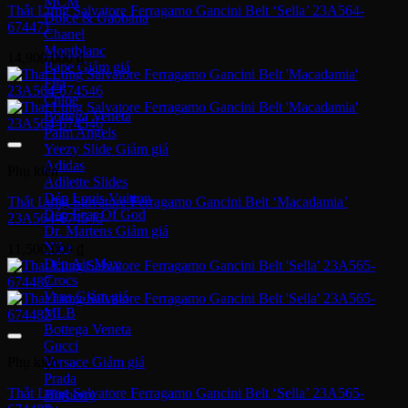
MCM
Thắt Lưng Salvatore Ferragamo Gancini Belt ‘Sella’ 23A564-
Dolce & Gabbana
674471
Chanel
Montblanc
14,900,000
₫
Bape
Fila
Chloe
Bottega Veneta
Palm Angels
Yeezy Slide
Adidas
Phụ kiện
Adilette Slides
Dép Louis Vuitton
Thắt Lưng Salvatore Ferragamo Gancini Belt ‘Macadamia’
Dép Fear Of God
23A564-674546
Dr. Martens
Nike
11,500,000
₫
Dép Air Max
Crocs
Vans
MLB
Bottega Veneta
Gucci
Phụ kiện
Versace
Prada
Thắt Lưng Salvatore Ferragamo Gancini Belt ‘Sella’ 23A565-
Burberry