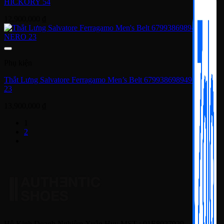
HICKORY 54
12,900,000
₫
Phụ kiện
Thắt Lưng Salvatore Ferragamo Men’s Belt 679938698949 NERO
23
13,900,000
₫
1
2
Hộ Kinh Doanh Nghiêm Xuân Huy MST : 01E8027929