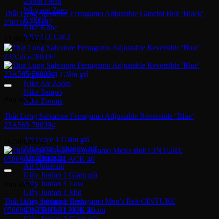
Zoom Freak
Why not Zero
Thắt Lưng Salvatore Ferragamo Adjustable Gancini Belt ‘Black’
Kyrie 8
230118-751187
Nike Kobe
NIke GT Cut 2
13,900,000
₫
Giày Chạy
Pegasus 41
Nike Air Zoom
Nike Tempo
Phụ kiện
Nike Zoomx
Thắt Lưng Salvatore Ferragamo Adjustable Reversible ‘Blue’
Nike Air
23A565-780394
Air Force 1
16,500,000
₫
Air Force 1 Shadow nữ
Air Huarache
Air Uptempo
Giày Jordan 1
Giày Jordan 1 Low
Phụ kiện
Giày Jordan 1 Mid
Giày Jordan 1 High
Thắt Lưng Salvatore Ferragamo Men’s Belt CINTURE
Giày Jordan 1 High Zoom
0586940NERHI BLACK 40
Giày Jordan 2