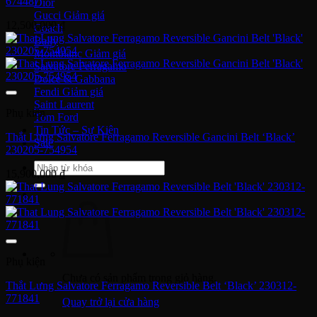
674487
Dior
Gucci
12,500,000
₫
Coach
Bally
Montblanc
Salvatore Ferragamo
Dolce & Gabbana
Fendi
Saint Laurent
Phụ kiện
Tom Ford
Tin Tức – Sự Kiện
Thắt Lưng Salvatore Ferragamo Reversible Gancini Belt ‘Black’
Sale
230205-754954
Tìm
15,900,000
₫
kiếm:
Phụ kiện
Chưa có sản phẩm trong giỏ hàng.
Thắt Lưng Salvatore Ferragamo Reversible Belt ‘Black’ 230312-
771841
Quay trở lại cửa hàng