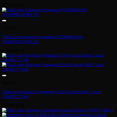
11,900,000
₫
Phụ kiện
Thắt Lưng Salvatore Ferragamo 0745869001001
NEROHICKORY 30
14,900,000
₫
Phụ kiện
Thắt Lưng Salvatore Ferragamo Fixed Gancini Belt ‘Cocoa’
230309-771349
15,900,000
₫