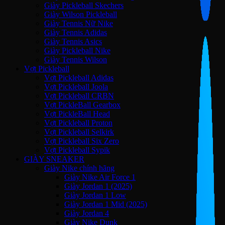
Giày Pickleball Skechers
Giày Wilson Pickleball
Giày Tennis Nữ Nike
Giày Tennis Adidas
Giày Tennis Asics
Giày Pickleball Nike
Giày Tennis Wilson
Vợt Pickleball
Vợt Pickleball Adidas
Vợt Pickleball Joola
Vợt Pickleball CRBN
Vợt PickleBall Gearbox
Vợt PickleBall Head
Vợt Pickleball Proton
Vợt Pickleball Selkirk
Vợt Pickleball Six Zero
Vợt Pickleball Sypik
GIÀY SNEAKER
Giày Nike chính hãng
Giày Nike Air Force 1
Giày Jordan 1 (2025)
Giày Jordan 1 Low
Giày Jordan 1 Mid (2025)
Giày Jordan 4
Giày Nike Dunk