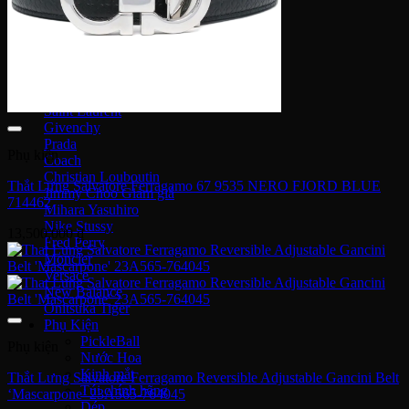
Nike Sacai
Fear of God
Lacoste
Louis Vuitton
Burberry
MCM
Saint Laurent
Givenchy
Prada
Phụ kiện
Coach
Christian Louboutin
Thắt Lưng Salvatore Ferragamo 67 9535 NERO FJORD BLUE
Jimmy Choo
714462
Mihara Yasuhiro
Nike Stussy
13,500,000
₫
Fred Perry
Moncler
Versace
New Balance
Onitsuka Tiger
Phụ Kiện
PickleBall
Phụ kiện
Nước Hoa
Kinh mắt
Thắt Lưng Salvatore Ferragamo Reversible Adjustable Gancini Belt
Túi chính hãng
‘Mascarpone’ 23A565-764045
Dép