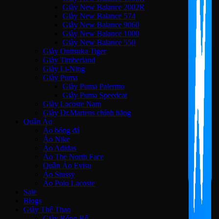
Giày New Balance 2002R
Giày New Balance 574
Giày New Balance 9060
Giày New Balance 1000
Giày New Balance 550
Giày Onitsuka Tiger
Giày Timberland
Giày Li-Ning
Giày Puma
Giày Puma Palermo
Giày Puma Speedcat
Giày Lacoste Nam
Giày Dr.Martens chính hãng
Quần Áo
Áo bóng đá
Áo Nike
Áo Adidas
Áo The North Face
Quần Áo Evisu
Áo Stussy
Áo Polo Lacoste
Sale
Blogs
Giày Thể Thao
Giày Bóng Rổ