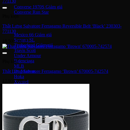
Converse 1970S
Converse Run Star
Phụ kiện
Onitsuka Tiger
Thắt Lưng Salvatore Ferragamo Reversible Belt ‘Black’ 230303-
771130
Mexico 66
Serrano SL
18,500,000
₫
Timberland
Travis Scott
Under Armour
Balenciaga
Phụ kiện
MLB
Thắt Lưng Salvatore Ferragamo ‘Brown’ 670005-742574
Dr. Martens
Hoka
12,900,000
₫
Xvessel
Off-White
Saucony
Gucci
Bape
Dior
Golden Goose
Alexander McQueen
Rick Owens
Supreme