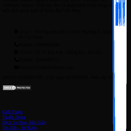
Authentic Shoes - Nhà sưu tầm và phân phối chính hãng các thương
hiệu thời trang quốc tế hàng đầu Việt Nam
HỆ THỐNG CỬA HÀNG
Cơ sở 1: 561 Nguyễn Đình Chiểu Phường 2 - Quận3 - TP.
Hồ Chí Minh
Hotline : 0786665444
Cở sở 2 : 70-72 Tây Sơn - Đống Đa - Hà Nội
Hotline : 0785499555
Service@AutheticShoes.com
ĐKKD: 01E8027929 - Cấp ngày: 01/06/2019 - Nơi cấp: Hà Nội
Về chúng tôi
Giới Thiệu
Tuyển Dụng
Dịch Vụ Spa, Sửa Giày
Tin Tức - Sự Kiện