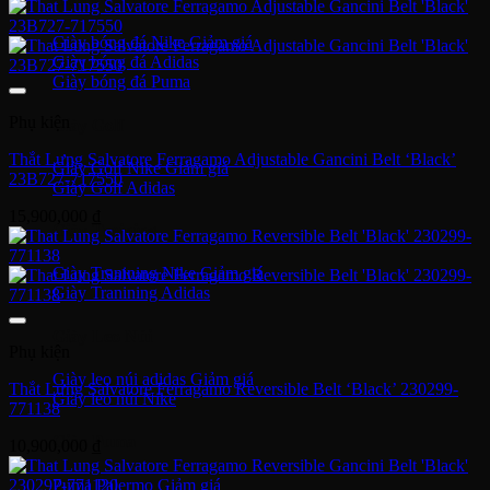
Giày bóng đá Nike
Giày bóng đá Adidas
Giày bóng đá Puma
Phụ kiện
Giày Golf
Thắt Lưng Salvatore Ferragamo Adjustable Gancini Belt ‘Black’
Giày Golf Nike
23B727-717550
Giày Golf Adidas
15,900,000
₫
Giày Training
Giày Tranining Nike
Giày Tranining Adidas
Giày Leo Núi
Phụ kiện
Giày leo núi adidas
Thắt Lưng Salvatore Ferragamo Reversible Belt ‘Black’ 230299-
Giày leo núi Nike
771138
Giày Puma
10,900,000
₫
Puma Palermo