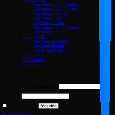
Giày bóng rổ New Balance
Giày bóng rổ Nike Sabrina
Giày bóng rổ Adidas
Giày bóng rổ Li-ning
Giày bóng rổ Puma
Giày bóng rổ Under Armour
Giày bóng rổ Nike
Giày bóng đá
Giày bóng đá Adidas
Giày bóng đá Nike
Giày Bóng Đá Puma
Giày Golf
Giày Training
Giày leo núi
Đăng nhập
Bắt
Tên tài khoản hoặc địa chỉ email
*
buộc
Bắt
Mật khẩu
*
buộc
Ghi nhớ mật khẩu
Đăng nhập
Quên mật khẩu?