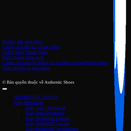
Kết nối với chúng tôi
Hỗ trợ khách hàng
Hướng dẫn mua hàng
Chính sách đổi trả và bảo hành
Chính Sách Thanh Toán
Điều khoản trang web
Chính sách bảo vệ thông tin cá nhân của người tiêu dùng
Vận chuyển và giao hàng
© Bản quyền thuộc về Authentic Shoes
AUTHENTIC SHOES
Giày PickleBall
Giày Asics Pickleball
Giày Nike Pickleball
Giày Pickleball Babolat
Giày Pickleball Lacoste
Giày Pickleball On Running