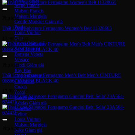
Serge Lutens
Maison Francis
Maison Margiela
Phụ kiện
Gentle Monster
Prada
Thắt Lưng Salvatore Ferragamo Women’s Belt 11328665
Louis Vuitton
Dior
12,900,000
₫
Gucci
Saint Laurent
Bottega Veneta
Versace
Phụ kiện
Fendi
Ray Ban
Thắt Lưng Salvatore Ferragamo Men’s Belt Men’s CINTURE
Gucci
0686671NERHI BLACK 40
Champion
Coach
17,900,000
₫
Fendi
Balenciaga
Adidas
Supreme
Celine
Louis Vuitton
Maison Margiela
Phụ kiện
Nike