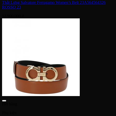
Thắt Lưng Salvatore Ferragamo Women’s Belt 23A564564326
ROSSO 23
12,900,000
₫
Hết hàng
Phụ kiện