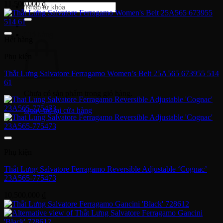
11,500,000
₫
Tìm
kiếm:
Giỏ hàng
Hết hàng
Phụ kiện
Thắt Lưng Salvatore Ferragamo Women’s Belt 25A565 673955 514
61
Chưa có sản phẩm trong giỏ hàng.
Quay trở lại cửa hàng
Phụ kiện
Thắt Lưng Salvatore Ferragamo Reversible Adjustable ‘Cognac’
23A565-775473
10,500,000
₫