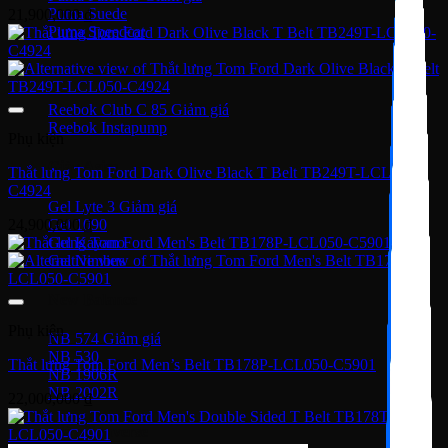
Puma Suede
21,900,000
₫
Puma Speedcat
Giày Reebok
Reebok Club C 85
Reebok Instapump
Phụ kiện
Giày Asics
Thắt lưng Tom Ford Dark Olive Black T Belt TB249T-LCL050-
C4924
Gel Lyte 3
Gel 1090
24,900,000
₫
Gel Kayano
Gel Nimbus
New Balance
Phụ kiện
NB 574
NB 530
Thắt lưng Tom Ford Men’s Belt TB178P-LCL050-C5901
NB 1906R
NB 2002R
22,000,000
₫
Giày Converse