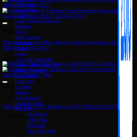
Nike Sacai
Fear of God
Lacoste
Louis Vuitton
Burberry
MCM
Phụ kiện
Saint Laurent
Thắt lưng Tom Ford Men’s Brown Belt In Woven Garp Skin
Givenchy
TB261T-ICL032-U7027
Prada
Coach
26,900,000
₫
Christian Louboutin
Jimmy Choo
Mihara Yasuhiro
Nike Stussy
Fred Perry
Hết hàng
Moncler
Versace
Phụ kiện
New Balance
Onitsuka Tiger
Thắt lưng Tom Ford T Buckle Gold TB178T-LCL050-C7906
Phụ Kiện
PickleBall
16,900,000
₫
Nước Hoa
Kinh mắt
Túi chính hãng
Dép