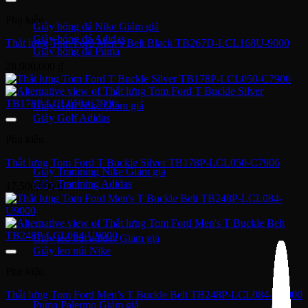
Phụ kiện
Giày bóng đá Nike
Giày bóng đá Adidas
Thắt lưng Tom Ford Men’s Belt Black TB267D-LCL168U-9000
Giày bóng đá Puma
28,900,000
₫
Giày Golf
Giày Golf Nike
Giày Golf Adidas
Phụ kiện
Giày Training
Thắt lưng Tom Ford T Buckle Silver TB178P-LCL050-C7906
Giày Tranining Nike
Giày Tranining Adidas
17,500,000
₫
Giày Leo Núi
Giày leo núi adidas
Giày leo núi Nike
Phụ kiện
Giày Puma
Thắt lưng Tom Ford Men’s T Buckle Belt TB248P-LCL084-U9000
Puma Palermo