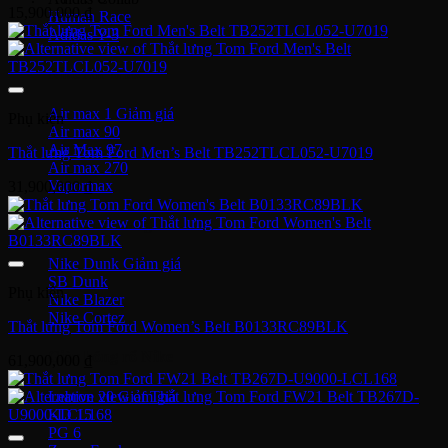
15,900,000
₫
Human Race
Adidas Y-3
Nike Air Max
Air max 1
Phụ kiện
Air max 90
Air Max 97
Thắt lưng Tom Ford Men’s Belt TB252TLCL052-U7019
Air max 270
Vapormax
31,900,000
₫
Giày thời trang
Nike Dunk
SB Dunk
Phụ kiện
Nike Blazer
Nike Cortez
Thắt lưng Tom Ford Women’s Belt B0133RC89BLK
Giày bóng rổ Nike
61,900,000
₫
Lebron 20
KD 15
PG 6