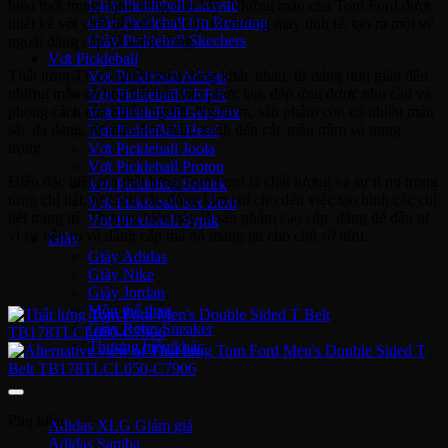
Giày Pickleball Lacoste
hiệu thời trang danh tiếng của Mỹ. Những mẫu của Tom Ford được
Giày Pickleball On Running
thiết kế với chất liệu da cao cấp và đường may tinh tế, tạo ra một vẻ
Giày Pickleball Skechers
ngoài đẳng cấp và sang trọng.
Vợt Pickleball
Thắt lưng TF có nhiều kiểu dáng khác nhau, từ dáng đơn giản đến
Vợt Pickleball Adidas
những mẫu có họa tiết hoa văn phức tạp, đáp ứng được nhu cầu và
Vợt Pickleball CRBN
phong cách của nhiều người. Ngoài ra, sản phẩm còn có nhiều màu
Vợt PickleBall Gearbox
sắc đa dạng, từ màu đen, nâu, xanh đến các màu trầm và trang
Vợt PickleBall Head
trọng.
Vợt Pickleball Joola
Vợt Pickleball Proton
Điều đặc biệt của thắt lưng Tom Ford là chất lượng và sự tỉ mỉ trong
Vợt Pickleball Selkirk
từng chi tiết, từ cách cắt, đóng kim chỉ cho đến việc tạo hình các chi
Vợt Pickleball Six Zero
tiết trang trí. Thương hiệu này là sản phẩm cao cấp, đáng để đầu tư
Vợt Pickleball Sypik
vì sự bền bỉ và đẳng cấp mà nó mang lại cho chủ sở hữu.
Giày
Giày Adidas
Giày Nike
Giày Jordan
Môn thể thao
Giày Retro Sneaker
Thương hiệu khác
Adidas Original
Phụ kiện
Adidas XLG
Adidas Samba