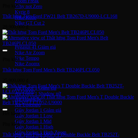
Zoom Freak
Phụ kiện
Why not Zero
Kyrie 8
Thắt lưng Tom Ford FW21 Belt TB267D-U9000-LCL168
Nike Kobe
NIke GT Cut 2
29,900,000
₫
Giày Chạy
Pegasus 41
Nike Air Zoom
Nike Tempo
Phụ kiện
Nike Zoomx
Thắt lưng Tom Ford Men’s Belt TB246PLCL050
Nike Air
25,900,000
₫
Air Force 1
Air Force 1 Shadow nữ
Air Huarache
Air Uptempo
Giày Jordan 1
Hết hàng
Giày Jordan 1 Low
Giày Jordan 1 Mid
Phụ kiện
Giày Jordan 1 High
Giày Jordan 1 High Zoom
Thắt lưng Tom Ford Men’s T Double Buckle Belt TB252T-
Giày Jordan 2