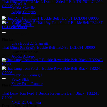
Thắt lưng Tom Ford Men’s Double Sided T Belt TB178TLCL050-
SuperStar
C7906
Adidas Gazelle
Adidas Campus
15,900,000
₫
Giày bóng rổ Adidas
Adidas Dame 8
Adidas Harden
Ultra Boost
Phụ kiện
Ultra Boost 22
Thắt lưng Tom Ford T Buckle Belt TB248T-LCL084-U9000
Ultra Boost 4.0
Giày chạy Adidas
24,900,000
₫
Adidas Adizero
Adidas Yeezy
Yeezy 350
Yeezy Slide
Yeezy Foam Runner
Phụ kiện
Adidas NMD
Thắt Lưng Tom Ford T Buckle Reversible Belt ‘Black’ TB224T-
C7906
NMD R1
Được xếp hạng
5
5 sao
Adidas Collab