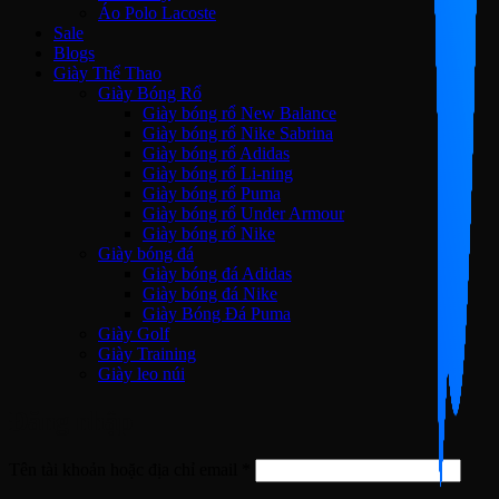
Áo Polo Lacoste
Sale
Blogs
Giày Thể Thao
Giày Bóng Rổ
Giày bóng rổ New Balance
Giày bóng rổ Nike Sabrina
Giày bóng rổ Adidas
Giày bóng rổ Li-ning
Giày bóng rổ Puma
Giày bóng rổ Under Armour
Giày bóng rổ Nike
Giày bóng đá
Giày bóng đá Adidas
Giày bóng đá Nike
Giày Bóng Đá Puma
Giày Golf
Giày Training
Giày leo núi
Đăng nhập
Bắt
Tên tài khoản hoặc địa chỉ email
*
buộc