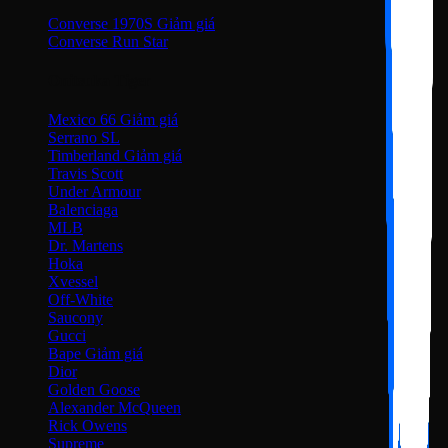
Converse 1970S
Converse Run Star
Onitsuka Tiger
Mexico 66
Serrano SL
Timberland
Travis Scott
Under Armour
Balenciaga
MLB
Dr. Martens
Hoka
Xvessel
Off-White
Saucony
Gucci
Bape
Dior
Golden Goose
Alexander McQueen
Rick Owens
Supreme