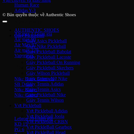
Vận chuyển và giao hàng
Human Race
Adidas Y-3
© Bản quyền thuộc về Authentic Shoes
Nike Air Max
AUTHENTIC SHOES
Air max 1
Giày PickleBall
Air max 90
Giày Asics Pickleball
Air Max 97
Giày Nike Pickleball
Air max 270
Giày Pickleball Babolat
Vapormax
Giày Pickleball Lacoste
Giày Pickleball On Running
Giày thời trang
Giày Pickleball Skechers
Giày Wilson Pickleball
Giày Tennis Nữ Nike
Nike Dunk
Giày Tennis Adidas
SB Dunk
Giày Tennis Asics
Nike Blazer
Giày Pickleball Nike
Nike Cortez
Giày Tennis Wilson
Vợt Pickleball
Giày bóng rổ Nike
Vợt Pickleball Adidas
Vợt Pickleball Joola
Lebron 20
Vợt Pickleball CRBN
KD 15
Vợt PickleBall Gearbox
PG 6
Vợt PickleBall Head