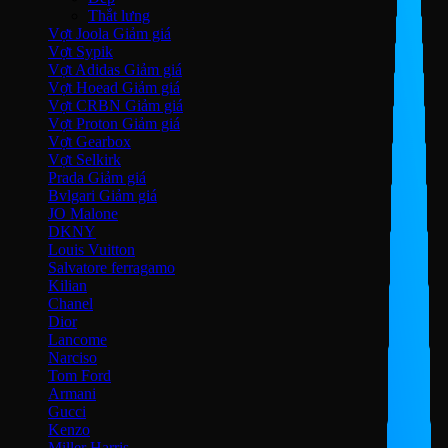
Thắt lưng
Vợt Joola
Vợt Sypik
Vợt Adidas
Vợt Hoead
Vợt CRBN
Vợt Proton
Vợt Gearbox
Vợt Selkirk
Prada
Bvlgari
JO Malone
DKNY
Louis Vuitton
Salvatore ferragamo
Kilian
Chanel
Dior
Lancome
Narciso
Tom Ford
Armani
Gucci
Kenzo
Miller Harris