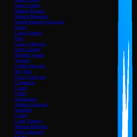
Serge Lutens
Maison Francis
Maison Margiela
Gentle Monster
Prada
Louis Vuitton
Dior
Gucci
Saint Laurent
Bottega Veneta
Versace
Fendi
Ray Ban
Gucci
Champion
Coach
Fendi
Balenciaga
Adidas
Supreme
Celine
Louis Vuitton
Maison Margiela
Nike