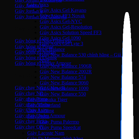
Giày Asics
Giày Jordan 3
Giày Asics Gel Kayano
Giày Jordan 4
Giày Asics FF3 Novak
Giày Jordan 312
Giày Asics Gel-NYC
Giày Asics Gel-Resolution
Giày bóng rổ
Giày Asics Solution Speed FF3
Giày Asics Gel 1090
Giày bóng rổ Nike
Giày Asics Gel Lyte 3
Giày bóng rổ Puma
Giày New Balance
Giày bóng rổ Adidas
Giày New Balance 530 chính hãng – Giá Tốt
Giày bóng rổ Li-ning
Nhất
Giày bóng rổ Under Armour
Giày New Balance 1906R
Giày New Balance 2002R
Giày Chạy
Giày New Balance 574
Giày New Balance 9060
Giày chạy Nike
Giày New Balance 1000
Giày chạy NB
Giày New Balance 550
Giày chạy Puma
Giày Onitsuka Tiger
Giày chạy Adidas
Giày Timberland
Giày Chạy Asics
Giày Li-Ning
Giày chạy Under Armour
Giày Puma
Giày chạy Hoka
Giày Puma Palermo
Giày chạy ON
Giày Puma Speedcat
Giày Lacoste Nam
Giày Dr.Martens chính hãng
Giày bóng đá