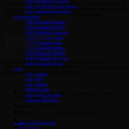
Giày Pickleball Lacoste
Chúng tôi chỉ cung cấp dịch vụ giao hàng cho các đơn hàng tại Việt
Giày Pickleball On Running
Nam, trong vòng 24H kể từ lúc xác nhận đơn hàng chúng tôi sẽ gửi
Giày Pickleball Skechers
cho khách hàng Tracking theo dõi đơn hàng của mình.
Vợt Pickleball
Vợt Pickleball Adidas
Vợt Pickleball CRBN
Vợt PickleBall Gearbox
Vợt PickleBall Head
Vợt Pickleball Joola
Vợt Pickleball Proton
Vợt Pickleball Selkirk
Vợt Pickleball Six Zero
Hộ Kinh Doanh Nghiêm Xuân Huy MST : 01E8027929
Vợt Pickleball Sypik
Authentic Shoes - Nhà sưu tầm và phân phối chính hãng các thương
Giày
hiệu thời trang quốc tế hàng đầu Việt Nam
Giày Adidas
Giày Nike
HỆ THỐNG CỬA HÀNG
Giày Jordan
Môn thể thao
Cơ sở 1: 561 Nguyễn Đình Chiểu Phường 2 - Quận3 - TP.
Giày Retro Sneaker
Hồ Chí Minh
Thương hiệu khác
Hotline : 0786665444
Adidas Original
Cở sở 2 : 70-72 Tây Sơn - Đống Đa - Hà Nội
Hotline : 0785499555
Adidas XLG
Adidas Samba
Service@AutheticShoes.com