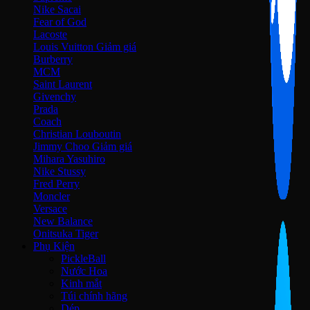
Nike Sacai
Fear of God
Lacoste
Louis Vuitton
Burberry
MCM
Saint Laurent
Givenchy
Prada
Coach
Christian Louboutin
Jimmy Choo
Mihara Yasuhiro
Nike Stussy
Fred Perry
Moncler
Versace
New Balance
Onitsuka Tiger
Phụ Kiện
PickleBall
Nước Hoa
Kinh mắt
Túi chính hãng
Dép