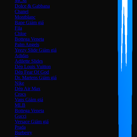
MCM
Dolce & Gabbana
Chanel
Montblanc
Bape
Fila
Chloe
Bottega Veneta
Palm Angels
Yeezy Slide
Adidas
Adilette Slides
Dép Louis Vuitton
Dép Fear Of God
Dr. Martens
Nike
Dép Air Max
Crocs
Vans
MLB
Bottega Veneta
Gucci
Versace
Prada
Burberry