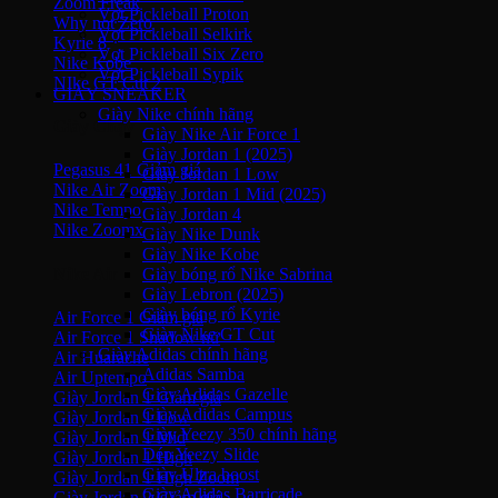
Zoom Freak
Vợt Pickleball Proton
Why not Zero
Vợt Pickleball Selkirk
Kyrie 8
Vợt Pickleball Six Zero
Nike Kobe
Vợt Pickleball Sypik
NIke GT Cut 2
GIÀY SNEAKER
Giày Nike chính hãng
Giày Chạy
Giày Nike Air Force 1
Giày Jordan 1 (2025)
Pegasus 41
Giày Jordan 1 Low
Nike Air Zoom
Giày Jordan 1 Mid (2025)
Nike Tempo
Giày Jordan 4
Nike Zoomx
Giày Nike Dunk
Giày Nike Kobe
Nike Air
Giày bóng rổ Nike Sabrina
Giày Lebron (2025)
Giày bóng rổ Kyrie
Air Force 1
Giày Nike GT Cut
Air Force 1 Shadow nữ
Giày Adidas chính hãng
Air Huarache
Adidas Samba
Air Uptempo
Giày Adidas Gazelle
Giày Jordan 1
Giày Adidas Campus
Giày Jordan 1 Low
Giày Yeezy 350 chính hãng
Giày Jordan 1 Mid
Dép Yeezy Slide
Giày Jordan 1 High
Giày Ultra boost
Giày Jordan 1 High Zoom
Giày Adidas Barricade
Giày Jordan 2