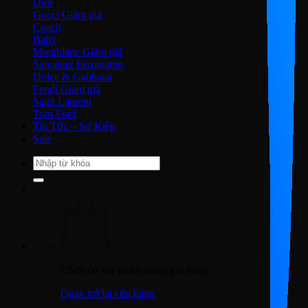
Dior
Gucci
Coach
Bally
Montblanc
Salvatore Ferragamo
Dolce & Gabbana
Fendi
Saint Laurent
Tom Ford
Tin Tức – Sự Kiện
Sale
Tìm
kiếm:
Chưa có sản phẩm trong giỏ hàng.
Quay trở lại cửa hàng