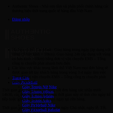
Bỏ
Authentic Shoes - Nhà sưu tầm và phân phối chính hãng các
qua
thương hiệu thời trang quốc tế hàng đầu Việt Nam
nội
Đăng nhập
dung
Hà Nội và Hồ Chí Minh : Giao hàng trong ngày (áp dụng với
vùng có bán kính < 10km). Giao hàng 24h (áp dụng với vùng
có bán kính >10km) bằng đơn vị vận chuyển EMS – Tổng
công ty chuyển phát nhanh bưu điện
Các khu vực khác trong lãnh thổ Việt Nam mọi đơn hàng sẽ
được giao tới tay khách hàng trong vòng 3-4 ngày làm việc
bằng đơn vị vận chuyển EMS – Tổng công ty chuyển phát
Trang Chủ
nhanh bưu điện.
Giày PickleBall
Giày Tennis Nữ Nike
Thời gian giao hàng trên áp dụng với đơn hàng xác nhận trước
Giày Tennis Wilson
14h30, các đơn hàng xác nhận sau thời gian này sẽ tính cho ngày kế
Giày Tennis Adidas
tiếp hoặc khách hàng có thể nhận ngay tại cửa hàng.
Giày Tennis Asics
Giày Pickleball Nike
Thời gian giao hàng không bao gồm ngày Chủ nhật, ngày lễ, Tết.
Giày Pickleball Babolat