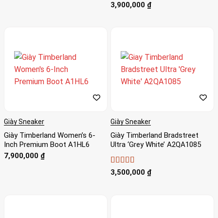
3,900,000
₫
Giày Sneaker
Giày Sneaker
Giày Timberland Women’s 6-
Giày Timberland Bradstreet
Inch Premium Boot A1HL6
Ultra ‘Grey White’ A2QA1085
7,900,000
₫
Được xếp
3,500,000
₫
hạng
4.5
5
sao