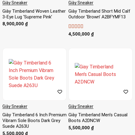
Giày Sneaker
Giày Sneaker
Giày Timberland Woven Leather
Giày Timberland Short Mid Calf
3-Eye Lug ‘Supreme Pink’
Outdoor ‘Brown’ A2BFYMF13
8,900,000
₫
Được xếp
4,500,000
₫
hạng
4
5
sao
Giày Sneaker
Giày Sneaker
Giày Timberland 6 Inch Premium
Giày Timberland Men’s Casual
Vibram Sole Boots Dark Grey
Boots A2DNCW
Suede A263U
5,500,000
₫
5,500,000
₫