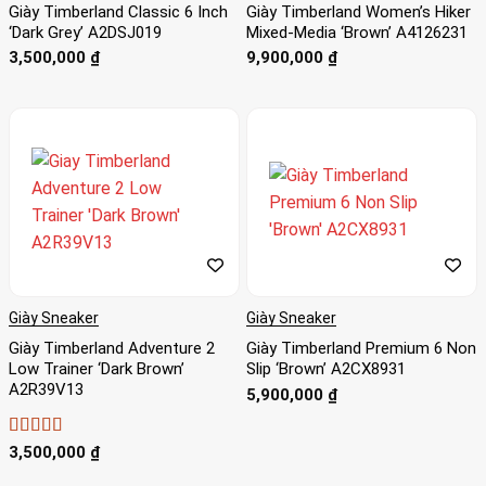
Giày Timberland Classic 6 Inch
Giày Timberland Women’s Hiker
‘Dark Grey’ A2DSJ019
Mixed-Media ‘Brown’ A4126231
3,500,000
₫
9,900,000
₫
Giày Sneaker
Giày Sneaker
Giày Timberland Adventure 2
Giày Timberland Premium 6 Non
Low Trainer ‘Dark Brown’
Slip ‘Brown’ A2CX8931
A2R39V13
5,900,000
₫
Được xếp
3,500,000
₫
hạng
4
5
sao