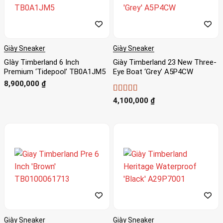
Giày Sneaker
Giày Sneaker
GIày Timberland 6 Inch
Giày Timberland 23 New Three-
Premium ‘Tidepool’ TB0A1JM5
Eye Boat ‘Grey’ A5P4CW
8,900,000
₫
Được xếp
4,100,000
₫
hạng
5
5 sao
Giày Sneaker
Giày Sneaker