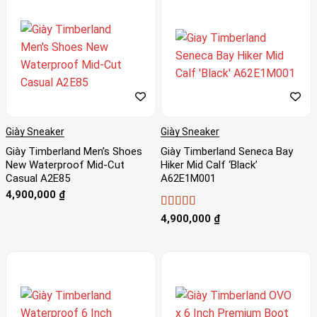
Giày Sneaker
Giày Sneaker
Giày Timberland Men’s Shoes
Giày Timberland Seneca Bay
New Waterproof Mid-Cut
Hiker Mid Calf ‘Black’
Casual A2E85
A62E1M001
4,900,000
₫
Được xếp
4,900,000
₫
hạng
4
5
sao