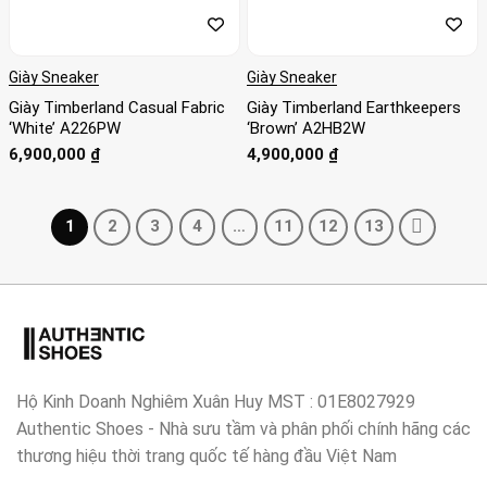
Giày Sneaker
Giày Sneaker
Giày Timberland Casual Fabric
Giày Timberland Earthkeepers
‘White’ A226PW
‘Brown’ A2HB2W
6,900,000
₫
4,900,000
₫
1
2
3
4
…
11
12
13
Hộ Kinh Doanh Nghiêm Xuân Huy MST : 01E8027929
Authentic Shoes - Nhà sưu tầm và phân phối chính hãng các
thương hiệu thời trang quốc tế hàng đầu Việt Nam