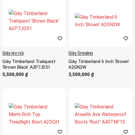
Mua online giày Timberland chính hãng tại Authentic Shoes.
Giao nhanh 2h, đổi trả Size, mẫu miễn phí. Trả góp 0%, quẹt
thẻ tín dụng Visa, Master, JCB …tại nhà!
Giày leo núi
Giày Sneaker
Giày Timberland Trailquest
Giày Timberland 6 Inch ‘Brown’
‘Brown Black’ A2P7JD51
A2GN2W
5,500,000
₫
3,500,000
₫