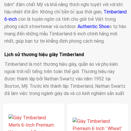
bặm” đậm chất Mỹ và khả năng thích nghi tuyệt vời với khí
hậu nhiệt đới ẩm. Không chỉ bền bỉ qua thời gian,
Timberland
6-inch
còn là tuyên ngôn cá tính cho giới trẻ Việt trong
phong cách streetwear và outdoor.
Authentic Shoe
s tự hào
mang đến những mẫu Timberland 6-inch chính hãng mới
nhất, giúp bạn tự tin khẳng định phong cách riêng.
Lịch sử thương hiệu giày Timberland
Timberland là một thương hiệu giày, quần áo và phụ kiện
ngoài trời nổi tiếng trên toàn thế giới. Thương hiệu này
được thành lập bởi Nathan Swartz vào năm 1952 tại
Boston, Mỹ. Trước khi thành lập Timberland, Nathan Swartz
đã làm việc trong ngành giày da và có kinh nghiệm sản xuất
giày chất lượng cao.
Hãng giày Timberland thương hiệu được ra đời từ năm
1973. Tuy nhiên, thương hiệu này được phát triển từ năm
1918 tại Boston, Massachusetts bởi một anh chàng học