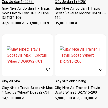
Giày Jordan 1 (2025)
Giày Jordan 1 (2025)
tiếp tục được nối dài qua nhiều phiên bản khác như Air
Jordan 1 Travis Scott, Air Jordan 6, và gần đây nhất là
Air
Giày Nike Air Jordan 1 x Travis
Giày Nike Air Jordan 1 Travis
Scott Retro Low OG SP ‘Olive’
Scott ‘Reverse Mocha’ DM7866-
Max 1
.
DZ4137-106
162
Khoảng
33,900,000
₫
–
23,900,000
₫
35,000,000
₫
Một cột mốc đáng nhớ là vào năm 2019, phiên bản Air
giá:
từ
Jordan 1 Travis Scott “Cactus Jack” đã lập kỷ lục bán hết
23,900,000 ₫
chỉ trong vài phút, với giá resale tăng gấp 5-10 lần giá bán lẻ
đến
33,900,000 ₫
ban đầu. Theo các báo cáo, doanh thu từ các dòng giày
Travis Scott hợp tác với Nike đã vượt mốc 10 triệu USD
chỉ trong năm đầu tiên, khẳng định vị thế của dòng giày này
trên thị trường.
Nike Travis Scott không chỉ đơn thuần là sản phẩm thời
trang mà còn mang lại hiệu năng xuất sắc cho người dùng.
Giày Air Max
Giày Nike chính hãng
Với đệm Air tiên tiến, giày phù hợp để mang trong thời gian
Giày Nike x Travis Scott Air Max
Giày Nike Air Trainer 1 Travis
dài, từ đi bộ, chạy bộ cho đến tham gia các hoạt động ngoài
1 Cactus ‘Wheat’ DO9392-701
Scott ‘Wheat’ DR7515-200
trời. Phần upper được thiết kế thông thoáng, đảm bảo đôi
Khoảng
14,500,000
₫
5,900,000
₫
–
3,500,000
₫
giá:
chân không bị bí bách ngay cả trong thời tiết nóng bức.
từ