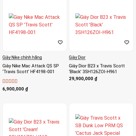
Giày Nike chính hãng
Giày Dior
Giày Nike Mac Attack QS SP
Giày Dior B23 x Travis Scott
‘Travis Scott’ HF4198-001
‘Black’ 3SH126ZOI-H961
29,900,000
₫
Được xếp
6,900,000
₫
hạng
4.33
5 sao