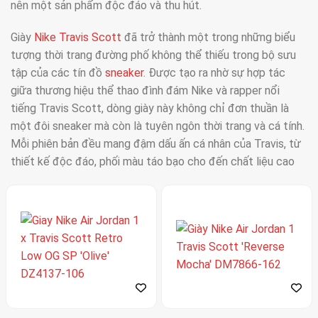
nên một sản phẩm độc đáo và thu hút.
Giày
Nike Travis Scott
đã trở thành một trong những biểu
tượng thời trang đường phố không thể thiếu trong bộ sưu
tập của các tín đồ
sneaker
. Được tạo ra nhờ sự hợp tác
giữa thương hiệu thể thao đình đám Nike và rapper nổi
tiếng Travis Scott, dòng giày này không chỉ đơn thuần là
một đôi sneaker mà còn là tuyên ngôn thời trang và cá tính.
Mỗi phiên bản đều mang đậm dấu ấn cá nhân của Travis, từ
thiết kế độc đáo, phối màu táo bạo cho đến chất liệu cao
cấp.
Sự kết hợp bùng nổ của Nike và Travis Scott
Sự hợp tác giữa Nike và Travis Scott bắt đầu vào năm
2017, khi đôi Air Force 1 Travis Scott đầu tiên ra mắt. Thiết
kế này đã nhanh chóng thu hút sự chú ý của giới mộ điệu
nhờ chi tiết Swoosh có thể tháo rời, một điểm nhấn chưa
từng có trong dòng sản phẩm của Nike. Thành công này