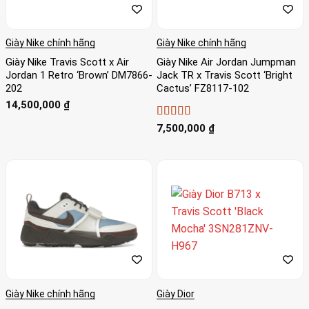
Giày Nike chính hãng
Giày Nike chính hãng
Giày Nike Travis Scott x Air
Giày Nike Air Jordan Jumpman
Jordan 1 Retro ‘Brown’ DM7866-
Jack TR x Travis Scott ‘Bright
202
Cactus’ FZ8117-102
14,500,000
₫
Được xếp
7,500,000
₫
hạng
4.36
5 sao
Giày Nike chính hãng
Giày Dior