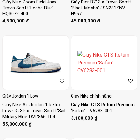
Giày Nike Zoom Field Jaxx
Giày Dior B713 x Travis Scott
Travis Scott ‘Leche Blue’
‘Black Mocha’ 3SN281ZNV-
HQ3072-400
H967
4,500,000
₫
45,000,000
₫
Giày Jordan 1 Low
Giày Nike chính hãng
Giày Nike Air Jordan 1 Retro
Giày Nike GTS Return Premium
Low OG SP x Travis Scott ‘Sail
‘Safari’ CV6283-001
Military Blue’ DM7866-104
3,100,000
₫
55,000,000
₫