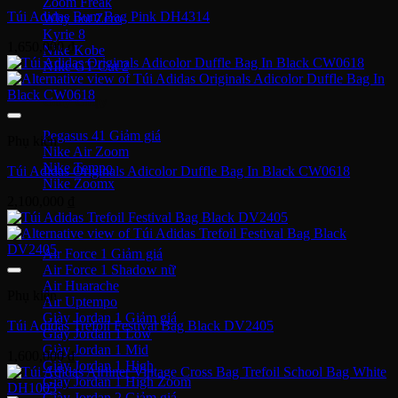
Zoom Freak
Túi Adidas Bum Bag Pink DH4314
Why not Zero
Kyrie 8
1,650,000
₫
Nike Kobe
NIke GT Cut 2
Giày Chạy
Pegasus 41
Phụ kiện
Nike Air Zoom
Nike Tempo
Túi Adidas Originals Adicolor Duffle Bag In Black CW0618
Nike Zoomx
2,100,000
₫
Nike Air
Air Force 1
Air Force 1 Shadow nữ
Air Huarache
Phụ kiện
Air Uptempo
Giày Jordan 1
Túi Adidas Trefoil Festival Bag Black DV2405
Giày Jordan 1 Low
Giày Jordan 1 Mid
1,600,000
₫
Giày Jordan 1 High
Giày Jordan 1 High Zoom
Giày Jordan 2