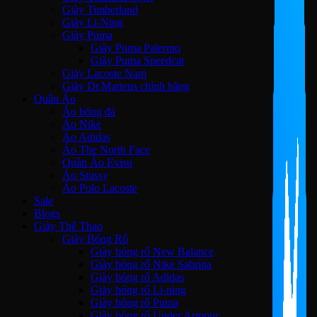
Giày Timberland
Giày Li-Ning
Giày Puma
Giày Puma Palermo
Giày Puma Speedcat
Giày Lacoste Nam
Giày Dr.Martens chính hãng
Quần Áo
Áo bóng đá
Áo Nike
Áo Adidas
Áo The North Face
Quần Áo Evisu
Áo Stussy
Áo Polo Lacoste
Sale
Blogs
Giày Thể Thao
Giày Bóng Rổ
Giày bóng rổ New Balance
Giày bóng rổ Nike Sabrina
Giày bóng rổ Adidas
Giày bóng rổ Li-ning
Giày bóng rổ Puma
Giày bóng rổ Under Armour