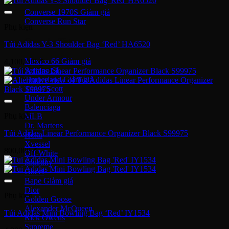
Converse 1970S
Converse Run Star
Phụ kiện
Onitsuka Tiger
Túi Adidas Y-3 Shoulder Bag ‘Red’ HA6520
Mexico 66
4,100,000
₫
Serrano SL
Timberland
Travis Scott
Under Armour
Balenciaga
Phụ kiện
MLB
Dr. Martens
Túi Adidas Linear Performance Organizer Black S99975
Hoka
Xvessel
800,000
₫
Off-White
Saucony
Gucci
Bape
Dior
Phụ kiện
Golden Goose
Alexander McQueen
Túi Adidas Mini Bowling Bag ‘Red’ IY1534
Rick Owens
Supreme