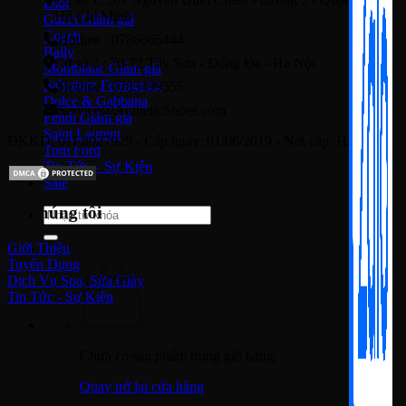
Dior
Hồ Chí Minh
Gucci
Coach
Hotline : 0786665444
Bally
Cở sở 2 : 70-72 Tây Sơn - Đống Đa - Hà Nội
Montblanc
Salvatore Ferragamo
Hotline : 0785499555
Dolce & Gabbana
Service@AutheticShoes.com
Fendi
Saint Laurent
ĐKKD: 01E8027929 - Cấp ngày: 01/06/2019 - Nơi cấp: Hà Nội
Tom Ford
Tin Tức – Sự Kiện
Sale
Về chúng tôi
Tìm
kiếm:
Giới Thiệu
Tuyển Dụng
Dịch Vụ Spa, Sửa Giày
Tin Tức - Sự Kiện
Kết nối với chúng tôi
Chưa có sản phẩm trong giỏ hàng.
Quay trở lại cửa hàng
Hỗ trợ khách hàng