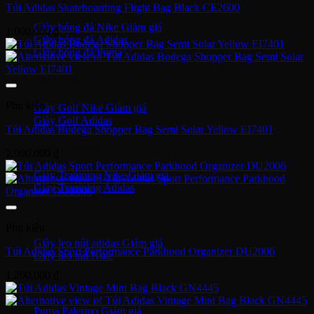
Túi Adidas Skateboarding Flight Bag Black CE2600
Giày bóng đá Nike
1,000,000
₫
Giày bóng đá Adidas
Giày bóng đá Puma
Giày Golf
Phụ kiện
Giày Golf Nike
Giày Golf Adidas
Túi Adidas Bodega Shopper Bag Semi Solar Yellow EI7401
Giày Training
2,900,000
₫
Giày Tranining Nike
Giày Tranining Adidas
Giày Leo Núi
Phụ kiện
Giày leo núi adidas
Túi Adidas Sport Performance Parkhood Organizer DU2006
Giày leo núi Nike
1,200,000
₫
Giày Puma
Puma Palermo