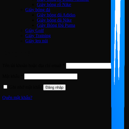
Giày bóng rổ Nike
Giày bóng đá
Giày bóng đá Adidas
Giày bóng đá Nike
Giày Bóng Đá Puma
Giày Golf
Giày Training
Giày leo núi
Đăng nhập
Bắt
Tên tài khoản hoặc địa chỉ email
*
buộc
Bắt
Mật khẩu
*
buộc
Ghi nhớ mật khẩu
Đăng nhập
Quên mật khẩu?