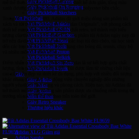
Giày Pickleball Lacoste
mê thể thao. Túi Adidas đầu tiên có thiết kế đơn giản, tông màu
Giày Pickleball On Running
xanh dương và trắng, được làm bằng vải polyester bền chắc.
Giày Pickleball Skechers
Vợt Pickleball
Trong những năm 1980, Adidas đã giới thiệu dòng sản phẩm túi
Vợt Pickleball Adidas
xách và túi thể thao mang tên “Adidas Originals”, với phong cách
Vợt Pickleball CRBN
thiết kế mang tính cổ điển và đậm chất retro, trở thành một biểu
Vợt PickleBall Gearbox
tượng của thời trang thể thao. Các sản phẩm túi Adidas ngày nay đã
Vợt PickleBall Head
trở nên đa dạng và phong phú, từ các loại túi đeo chéo, túi học sinh
Vợt Pickleball Joola
đến các loại túi thể thao chuyên dụng cho bóng đá, tennis, chạy bộ
Vợt Pickleball Proton
và nhiều môn thể thao khác.
Vợt Pickleball Selkirk
Điểm nhấn của các sản phẩm túi Adidas là sự kết hợp giữa chất
Vợt Pickleball Six Zero
lượng, tính năng và phong cách. Túi được làm từ những chất liệu
Vợt Pickleball Sypik
cao cấp, bền đẹp và thiết kế đa dạng, phù hợp với nhiều đối tượng
Giày
khác nhau, từ những vận động viên chuyên nghiệp đến những
Giày Adidas
người yêu thích thời trang và phong cách. Hiện nay, túi Adidas đã
Giày Nike
trở thành một trong những sản phẩm được ưa chuộng nhất trong thị
Giày Jordan
trường túi xách và túi thể thao trên toàn thế giới.
Môn thể thao
Giày Retro Sneaker
Thương hiệu khác
Adidas Original
Adidas XLG
Adidas Samba