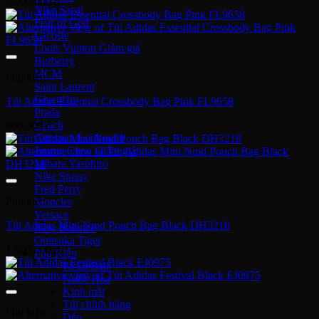
4,900,000
₫
Nike Sacai
Fear of God
Lacoste
Louis Vuitton
Burberry
MCM
Phụ kiện
Saint Laurent
Givenchy
Túi Adidas Essential Crossbody Bag Pink FL9658
Prada
Coach
900,000
₫
Christian Louboutin
Jimmy Choo
Mihara Yasuhiro
Nike Stussy
Fred Perry
Phụ kiện
Moncler
Versace
Túi Adidas Mini Nmd Pouch Bag Black DH3218
New Balance
Onitsuka Tiger
1,900,000
₫
Phụ Kiện
PickleBall
Nước Hoa
Kinh mắt
Túi chính hãng
Phụ kiện
Dép