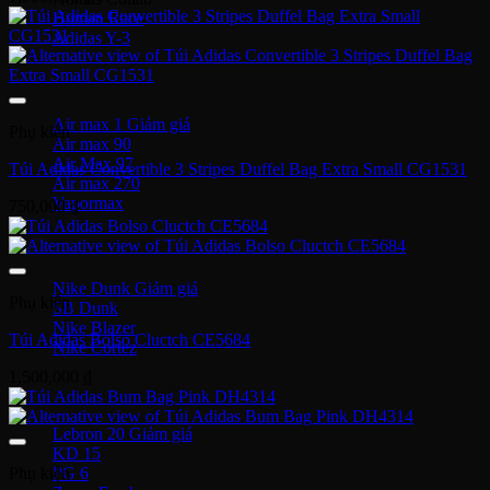
Human Race
Adidas Y-3
Nike Air Max
Air max 1
Phụ kiện
Air max 90
Air Max 97
Túi Adidas Convertible 3 Stripes Duffel Bag Extra Small CG1531
Air max 270
Vapormax
750,000
₫
Giày thời trang
Nike Dunk
Phụ kiện
SB Dunk
Nike Blazer
Túi Adidas Bolso Cluctch CE5684
Nike Cortez
1,500,000
₫
Giày bóng rổ Nike
Lebron 20
KD 15
PG 6
Phụ kiện