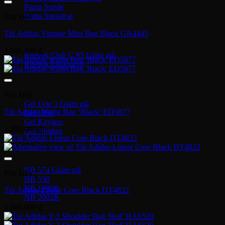
Puma Suede
Puma Speedcat
Phụ kiện
Túi Adidas Vintage Mini Bag Black GN4445
Giày Reebok
1,500,000
₫
Reebok Club C 85
Reebok Instapump
Giày Asics
Phụ kiện
Gel Lyte 3
Túi Adidas Waitst Bag ‘Black’ ED5877
Gel 1090
Gel Kayano
1,200,000
₫
Gel Nimbus
New Balance
NB 574
Phụ kiện
NB 530
NB 1906R
Túi Adidas Linear Core Black DT4822
NB 2002R
1,000,000
₫
Giày Converse