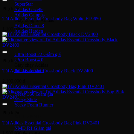
SuperStar
Phụ kiện
Adidas Gazelle
Adidas Campus
Túi Adidas Essential Crossbody Bag White FL9659
Giày bóng rổ Adidas
Adidas Dame 8
1,100,000
₫
Adidas Harden
Ultra Boost
Ultra Boost 22
Ultra Boost 4.0
Phụ kiện
Giày chạy Adidas
Adidas Adizero
Túi Adidas Essential Crossbody Black DV2400
2,100,000
₫
Adidas Yeezy
Yeezy 350
Yeezy Slide
Yeezy Foam Runner
Phụ kiện
Adidas NMD
Túi Adidas Essential Crossbody Bag Pink DV2401
NMD R1
1,900,000
₫
Adidas Collab