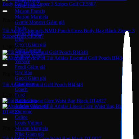
Serge Lutens
Maison Francis
Maison Margiela
Phụ kiện
Gentle Monster
Prada
Túi Adidas Originals NMD Pouch Cross Body Bag Black Zipper 3
Louis Vuitton
Stripes Golf CE5687
Dior
Gucci
1,300,000
₫
Saint Laurent
Bottega Veneta
Versace
Fendi
Ray Ban
Phụ kiện
Gucci
Champion
Túi Adidas Essential Golf Pouch BI4348
Coach
Fendi
1,200,000
₫
Balenciaga
Adidas
Supreme
Celine
Louis Vuitton
Phụ kiện
Maison Margiela
Nike
Túi Adidas Linear Core Waist Bag Black DT4827