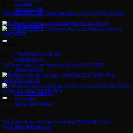
Phụ kiện
SuperStar
Adidas Gazelle
Túi Bape Space Camo Waist Bag Black B-SPCCMWSTBG-BK
Adidas Campus
Giày bóng rổ Adidas
Adidas Dame 8
Adidas Harden
Ultra Boost
Hết hàng
Ultra Boost 22
Phụ kiện
Ultra Boost 4.0
Giày chạy Adidas
Túi Bape Color Camo Waist Bag Blue B-COCWBBL
Adidas Adizero
Adidas Yeezy
Yeezy 350
Yeezy Slide
Hết hàng
Yeezy Foam Runner
Phụ kiện
Adidas NMD
Túi Bape x Porter 1st Camo Waist Bag SS18 Yellow BA-
XP1CWBSS18YW
NMD R1
Adidas Collab