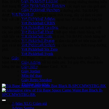
Giày Pickleball Lacoste
Bản. BAPE đã nhanh chóng trở thành một trong những thương hiệu
Giày Pickleball On Running
thời trang đình đám và được yêu thích bởi các ngôi sao của giới giải
Giày Pickleball Skechers
trí, thể thao và là một phần của văn hóa đường phố. Túi BAPE
Vợt Pickleball
được giới trẻ yêu thích bởi vẻ ngoài thời trang, đầy cá tính và phù
Vợt Pickleball Adidas
hợp với các hoạt động thể thao, dã ngoại hay đi chơi cùng bạn bè.
Vợt Pickleball CRBN
Vợt PickleBall Gearbox
Những chiếc túi BAPE chính hãng thường có giá cao hơn so với
Vợt PickleBall Head
các sản phẩm giả và được sản xuất với quy trình chính hãng, với
Vợt Pickleball Joola
chất liệu và chi tiết được chăm chút tỉ mỉ. Túi BAPE chính hãng trở
Vợt Pickleball Proton
thành một sản phẩm thu hút sự quan tâm của giới trẻ trên toàn thế
Vợt Pickleball Selkirk
giới và là một trong những biểu tượng của văn hóa thời trang đường
Vợt Pickleball Six Zero
phố.
Vợt Pickleball Sypik
Mua online Túi Bape – Giao nhanh 4h, freeship toàn quốc. Bảo
Giày
hành trên toàn hệ thống. Đổi trả miễn phí. Trả góp 0%, thanh toán
Giày Adidas
bằng thẻ tín dụng Visa, Master Card , JCB…
Giày Nike
Giày Jordan
Môn thể thao
Giày Retro Sneaker
Thương hiệu khác
Adidas Original
Hết hàng
Adidas XLG
Adidas Samba