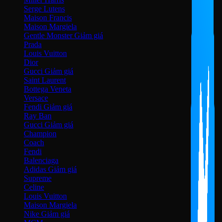
Serge Lutens
Maison Francis
Maison Margiela
Gentle Monster
Prada
Louis Vuitton
Dior
Gucci
Saint Laurent
Bottega Veneta
Versace
Fendi
Ray Ban
Gucci
Champion
Coach
Fendi
Balenciaga
Adidas
Supreme
Celine
Louis Vuitton
Maison Margiela
Nike