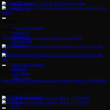
Human Race
Adidas Y-3
Nike Air Max
Hết hàng
Air max 1
Phụ kiện
Air max 90
Air Max 97
Túi BAPE Shoulder Eco Tote 16OZ Canvas White
Air max 270
Vapormax
Giày thời trang
Nike Dunk
SB Dunk
Túi Bape
Nike Blazer
Nike Cortez
Balo BAPE Kids Woodland Camo Daypack ‘Green’ 1J30-389-002
Giày bóng rổ Nike
Được xếp hạng
4.5
5 sao
5,500,000
₫
Lebron 20
KD 15
PG 6