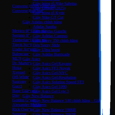
Giày bóng rổ Nike Sabrina
Converse 1970S
Giày Lebron (2025)
Converse Run Star
Giày bóng rổ Kyrie
Giày Nike GT Cut
Onitsuka Tiger
Giày Adidas chính hãng
Adidas Samba
Mexico 66
Giày Adidas Gazelle
Serrano SL
Giày Adidas Campus
Timberland
Giày Yeezy 350 chính hãng
Travis Scott
Dép Yeezy Slide
Under Armour
Giày Ultra boost
Balenciaga
Giày Adidas Barricade
MLB
Giày Asics
Dr. Martens
Giày Asics Gel Kayano
Hoka
Giày Asics FF3 Novak
Xvessel
Giày Asics Gel-NYC
Off-White
Giày Asics Gel-Resolution
Saucony
Giày Asics Solution Speed FF3
Gucci
Giày Asics Gel 1090
Bape
Giày Asics Gel Lyte 3
Dior
Giày New Balance
Golden Goose
Giày New Balance 530 chính hãng – Giá Tốt
Alexander McQueen
Nhất
Rick Owens
Giày New Balance 1906R
Supreme
Giày New Balance 2002R