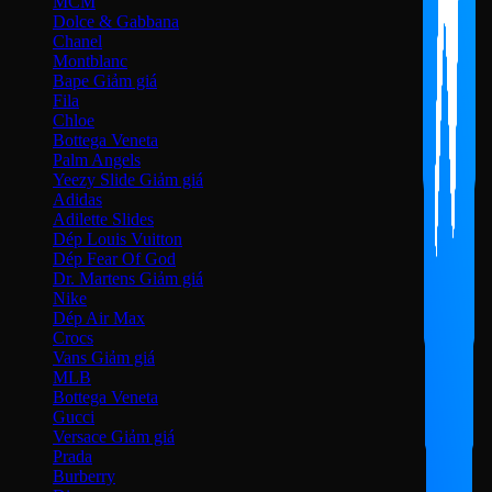
MCM
Dolce & Gabbana
Chanel
Montblanc
Bape
Fila
Chloe
Bottega Veneta
Palm Angels
Yeezy Slide
Adidas
Adilette Slides
Dép Louis Vuitton
Dép Fear Of God
Dr. Martens
Nike
Dép Air Max
Crocs
Vans
MLB
Bottega Veneta
Gucci
Versace
Prada
Burberry