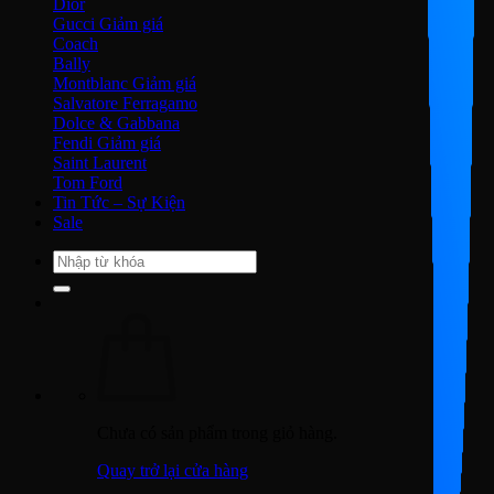
Dior
Gucci
Coach
Bally
Montblanc
Salvatore Ferragamo
Dolce & Gabbana
Fendi
Saint Laurent
Tom Ford
Tin Tức – Sự Kiện
Sale
Tìm
kiếm:
Chưa có sản phẩm trong giỏ hàng.
Quay trở lại cửa hàng