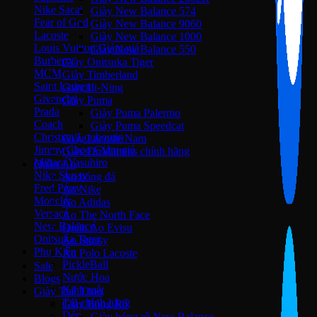
Nike Sacai
Giày New Balance 574
Fear of God
Giày New Balance 9060
Lacoste
Giày New Balance 1000
Louis Vuitton
Giày New Balance 550
Burberry
Giày Onitsuka Tiger
MCM
Giày Timberland
Saint Laurent
Giày Li-Ning
Givenchy
Giày Puma
Prada
Giày Puma Palermo
Coach
Giày Puma Speedcat
Christian Louboutin
Giày Lacoste Nam
Jimmy Choo
Giày Dr.Martens chính hãng
Mihara Yasuhiro
Quần Áo
Nike Stussy
Áo bóng đá
Fred Perry
Áo Nike
Moncler
Áo Adidas
Versace
Áo The North Face
New Balance
Quần Áo Evisu
Onitsuka Tiger
Áo Stussy
Phụ Kiện
Áo Polo Lacoste
PickleBall
Sale
Nước Hoa
Blogs
Kinh mắt
Giày Thể Thao
Túi chính hãng
Giày Bóng Rổ
Dép
Giày bóng rổ New Balance