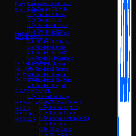
Giày Wilson Pickleball
Puma Suede
Giày Tennis Nữ Nike
Puma Speedcat
Giày Tennis Adidas
Giày Tennis Asics
Giày Reebok
Giày Pickleball Nike
Giày Tennis Wilson
Reebok Club C 85
Vợt Pickleball
Reebok Instapump
Vợt Pickleball Adidas
Vợt Pickleball Joola
Giày Asics
Vợt Pickleball CRBN
Vợt PickleBall Gearbox
Gel Lyte 3
Vợt PickleBall Head
Gel 1090
Vợt Pickleball Proton
Gel Kayano
Vợt Pickleball Selkirk
Gel Nimbus
Vợt Pickleball Six Zero
Vợt Pickleball Sypik
New Balance
GIÀY SNEAKER
Giày Nike chính hãng
Giày Nike Air Force 1
NB 574
Giày Jordan 1 (2025)
NB 530
Giày Jordan 1 Low
NB 1906R
Giày Jordan 1 Mid (2025)
NB 2002R
Giày Jordan 4
Giày Nike Dunk
Giày Converse
Giày Nike Kobe