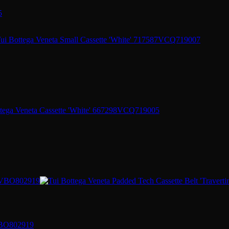
5
3VBO802919