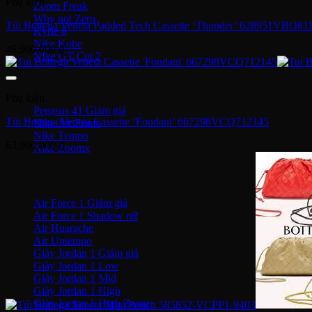
Phụ kiện
Zoom Freak
Why not Zero
Túi Bottega Veneta Padded Tech Cassette ‘Thunder’ 628951VBO81
Kyrie 8
Nike Kobe
46,900,000
₫
NIke GT Cut 2
Giày Chạy
Phụ kiện
Pegasus 41
Túi Bottega Veneta Cassette ‘Fondant’ 667298VCQ712145
Nike Air Zoom
Nike Tempo
63,900,000
₫
Nike Zoomx
Nike Air
Air Force 1
Air Force 1 Shadow nữ
Air Huarache
Air Uptempo
Giày Jordan 1
Giày Jordan 1 Low
Giày Jordan 1 Mid
Giày Jordan 1 High
Giày Jordan 1 High Zoom