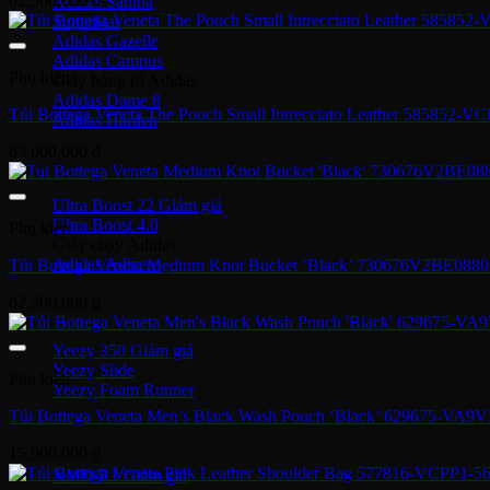
62,500,000
₫
Adidas Samba
SuperStar
Adidas Gazelle
Adidas Campus
Phụ kiện
Giày bóng rổ Adidas
Adidas Dame 8
Túi Bottega Veneta The Pouch Small Intrecciato Leather 585852-V
Adidas Harden
63,000,000
₫
Ultra Boost
Ultra Boost 22
Ultra Boost 4.0
Phụ kiện
Giày chạy Adidas
Adidas Adizero
Túi Bottega Veneta Medium Knot Bucket ‘Black’ 730676V2BE0880
62,500,000
₫
Adidas Yeezy
Yeezy 350
Yeezy Slide
Phụ kiện
Yeezy Foam Runner
Túi Bottega Veneta Men’s Black Wash Pouch ‘Black’ 629675-VA9V
Adidas NMD
15,900,000
₫
NMD R1