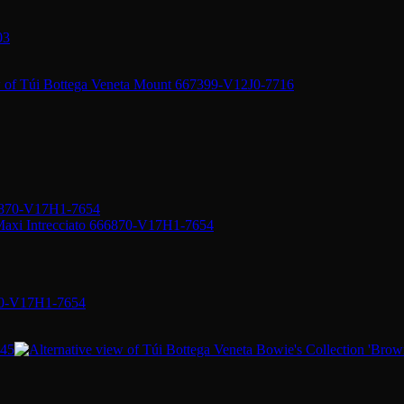
03
870-V17H1-7654