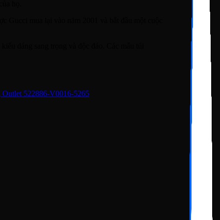
của họ.
ược Gucci mua lại vào năm 2001 và bắt đầu một cuộc
, kiểu dáng sang trọng và độc đáo. Các mẫu túi