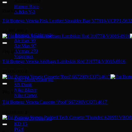
Adidas Collab
Human Race
Phụ kiện
Adidas Y-3
Túi Bottega Veneta Pink Leather Shoulder Bag 577816-VCPP1-563
Nike Air Max
21,900,000
₫
Air max 1
Air max 90
Air Max 97
Air max 270
Phụ kiện
Vapormax
Túi Bottega Veneta Andbags Lambskin Red 310774-V0016-8916
Giày thời trang
42,000,000
₫
Nike Dunk
SB Dunk
Nike Blazer
Phụ kiện
Nike Cortez
Túi Bottega Veneta Cassette ‘Pool’ 667298VCQ714617
Giày bóng rổ Nike
62,500,000
₫
Lebron 20
KD 15
PG 6