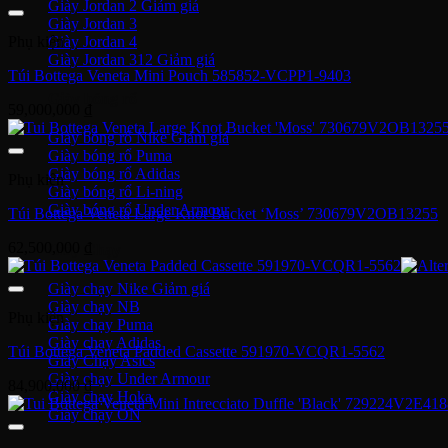
Giày Jordan 2
Giày Jordan 3
Giày Jordan 4
Phụ kiện
Giày Jordan 312
Túi Bottega Veneta Mini Pouch 585852-VCPP1-9403
Giày bóng rổ
59,000,000
₫
Giày bóng rổ Nike
Giày bóng rổ Puma
Giày bóng rổ Adidas
Phụ kiện
Giày bóng rổ Li-ning
Giày bóng rổ Under Armour
Túi Bottega Veneta Large Knot Bucket ‘Moss’ 730679V2OB13255
62,500,000
₫
Giày Chạy
Giày chạy Nike
Giày chạy NB
Phụ kiện
Giày chạy Puma
Giày chạy Adidas
Túi Bottega Veneta Padded Cassette 591970-VCQR1-5562
Giày Chạy Asics
Giày chạy Under Armour
84,900,000
₫
Giày chạy Hoka
Giày chạy ON