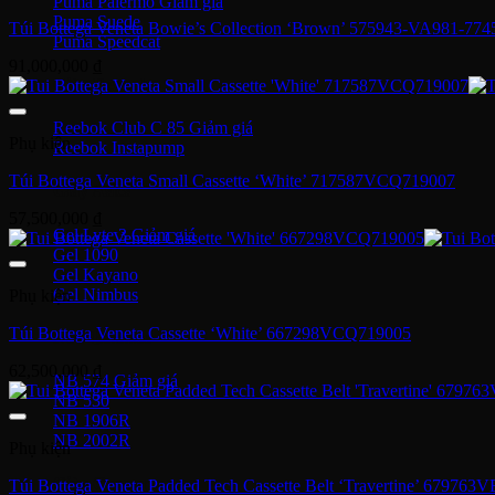
Puma Palermo
Puma Suede
Túi Bottega Veneta Bowie’s Collection ‘Brown’ 575943-VA981-774
Puma Speedcat
91,000,000
₫
Giày Reebok
Reebok Club C 85
Phụ kiện
Reebok Instapump
Túi Bottega Veneta Small Cassette ‘White’ 717587VCQ719007
Giày Asics
57,500,000
₫
Gel Lyte 3
Gel 1090
Gel Kayano
Gel Nimbus
Phụ kiện
Túi Bottega Veneta Cassette ‘White’ 667298VCQ719005
New Balance
62,500,000
₫
NB 574
NB 530
NB 1906R
NB 2002R
Phụ kiện
Giày Converse
Túi Bottega Veneta Padded Tech Cassette Belt ‘Travertine’ 67976