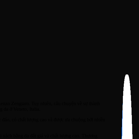
Renzo Zengiaro. Tuy nhiên, câu chuyện về sự thành
 da ở Veneto, Italia.
ộc đáo, có chất lượng cao và được ưa chuộng bởi nhiều
i xách bằng da đắt giá và chất lượng cao. Thương