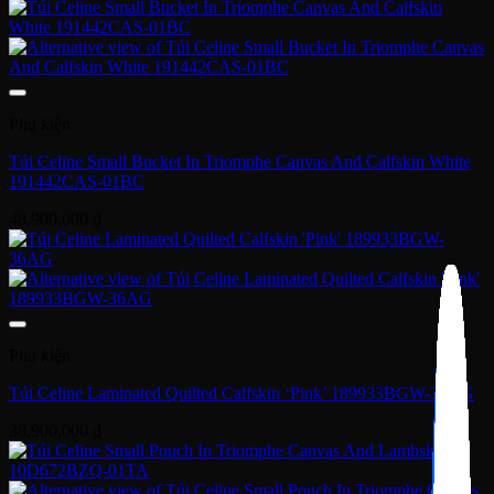
Phụ kiện
Túi Celine Small Bucket In Triomphe Canvas And Calfskin White
191442CAS-01BC
48,900,000
₫
Phụ kiện
Túi Celine Laminated Quilted Calfskin ‘Pink’ 189933BGW-36AG
38,900,000
₫