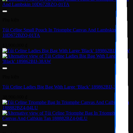
Phụ kiện
Túi Celine Small Pouch In Triomphe Canvas And Lambskin
10D672BZQ-01TA
13,900,000
₫
Phụ kiện
Túi Celine Ladies Big Bag With Large ‘Black’ 189862BIJ-38AW
38,900,000
₫