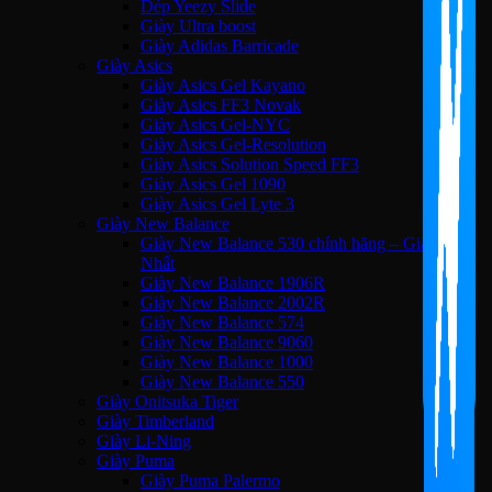
Dép Yeezy Slide
Giày Ultra boost
Giày Adidas Barricade
Giày Asics
Giày Asics Gel Kayano
Giày Asics FF3 Novak
Giày Asics Gel-NYC
Giày Asics Gel-Resolution
Giày Asics Solution Speed FF3
Giày Asics Gel 1090
Giày Asics Gel Lyte 3
Giày New Balance
Giày New Balance 530 chính hãng – Giá Tốt
Nhất
Giày New Balance 1906R
Giày New Balance 2002R
Giày New Balance 574
Giày New Balance 9060
Giày New Balance 1000
Giày New Balance 550
Giày Onitsuka Tiger
Giày Timberland
Giày Li-Ning
Giày Puma
Giày Puma Palermo