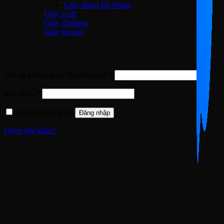
Giày Bóng Đá Puma
Giày Golf
Giày Training
Giày leo núi
Đăng nhập
Bắt
Tên tài khoản hoặc địa chỉ email
*
buộc
Bắt
Mật khẩu
*
buộc
Ghi nhớ mật khẩu
Đăng nhập
Quên mật khẩu?