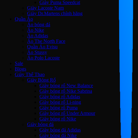
Giày Puma Speedcat
Giày Lacoste Nam
Giày Dr.Martens chính hãng
Quần Áo
Áo bóng đá
Áo Nike
Áo Adidas
Áo The North Face
Quần Áo Evisu
Áo Stussy
Áo Polo Lacoste
Sale
Blogs
Giày Thể Thao
Giày Bóng Rổ
Giày bóng rổ New Balance
Giày bóng rổ Nike Sabrina
Giày bóng rổ Adidas
Giày bóng rổ Li-ning
Giày bóng rổ Puma
Giày bóng rổ Under Armour
Giày bóng rổ Nike
Giày bóng đá
Giày bóng đá Adidas
Giày bóng đá Nike