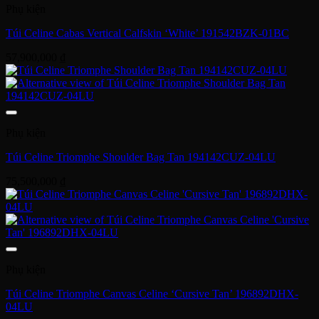
Phụ kiện
Túi Celine Cabas Vertical Calfskin ‘White’ 191542BZK-01BC
57,900,000
₫
Phụ kiện
Túi Celine Triomphe Shoulder Bag Tan 194142CUZ-04LU
75,500,000
₫
Phụ kiện
Túi Celine Triomphe Canvas Celine ‘Cursive Tan’ 196892DHX-
04LU