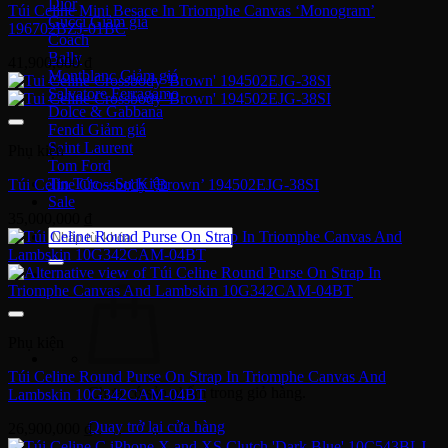
Dior
Túi Celine Mini Besace In Triomphe Canvas ‘Monogram’
Gucci
196702BZJ-01BC
Coach
Bally
41,900,000
₫
Montblanc
Salvatore Ferragamo
Dolce & Gabbana
Fendi
Saint Laurent
Phụ kiện
Tom Ford
Tin Tức – Sự Kiện
Túi Celine Crossbody ‘Brown’ 194502EJG-38SI
Sale
35,000,000
₫
Tìm
kiếm:
Phụ kiện
Túi Celine Round Purse On Strap In Triomphe Canvas And
Chưa có sản phẩm trong giỏ hàng.
Lambskin 10G342CAM-04BT
Quay trở lại cửa hàng
26,900,000
₫