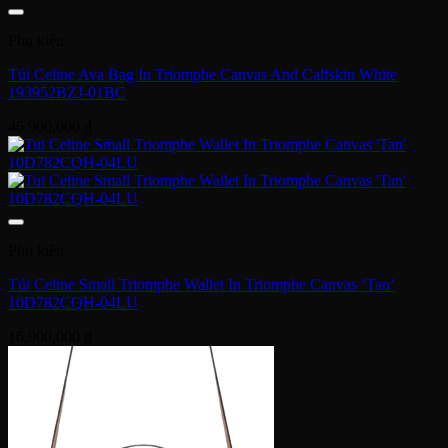
Phụ kiện
Túi Celine Ava Bag In Triomphe Canvas And Calfskin White
193952BZJ-01BC
46,900,000
₫
Phụ kiện
Túi Celine Small Triomphe Wallet In Triomphe Canvas ‘Tan’
10D782CQH-04LU
16,900,000
₫