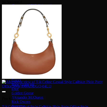
34,500,000
₫
Converse 1970S
Converse Run Star
Onitsuka Tiger
Mexico 66
Serrano SL
Timberland
Travis Scott
Under Armour
Balenciaga
MLB
Dr. Martens
Hoka
Xvessel
Off-White
Saucony
Gucci
Bape
Dior
Golden Goose
Alexander McQueen
Phụ kiện
Rick Owens
Supreme
Túi Celine Casual Style Calfskin Plain Party Office Style