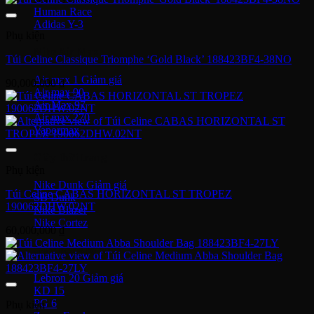
Human Race
Adidas Y-3
Phụ kiện
Nike Air Max
Túi Celine Classique Triomphe ‘Gold Black’ 188423BF4-38NO
Air max 1
90,000,000
₫
Air max 90
Air Max 97
Air max 270
Vapormax
Giày thời trang
Phụ kiện
Nike Dunk
Túi Celine CABAS HORIZONTAL ST TROPEZ
SB Dunk
190062DHW.02NT
Nike Blazer
Nike Cortez
60,000,000
₫
Giày bóng rổ Nike
Lebron 20
KD 15
PG 6
Phụ kiện