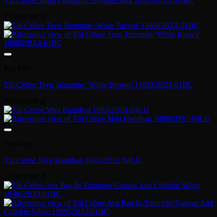
Túi Celine Small Logoprint Shoulder Bag 194142CUZ-01BC
75,900,000
₫
Phụ kiện
Túi Celine Teen Triomphe ‘White Brown’ 188882BZ4-01BC
89,900,000
₫
Phụ kiện
Túi Celine Mini Handbag 10I602DS1-04LU
31,000,000
₫