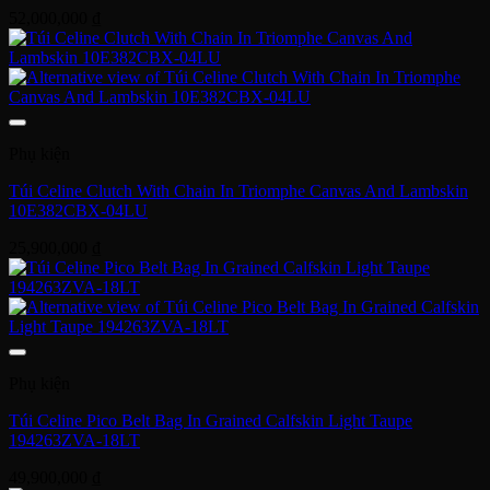
52,000,000
₫
Phụ kiện
Túi Celine Clutch With Chain In Triomphe Canvas And Lambskin
10E382CBX-04LU
25,900,000
₫
Phụ kiện
Túi Celine Pico Belt Bag In Grained Calfskin Light Taupe
194263ZVA-18LT
49,900,000
₫