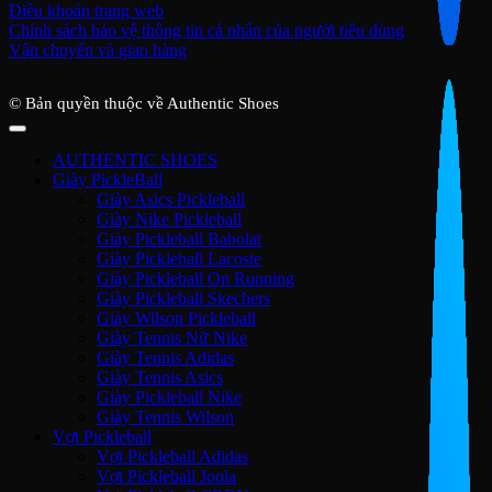
Điều khoản trang web
Chính sách bảo vệ thông tin cá nhân của người tiêu dùng
Vận chuyển và giao hàng
© Bản quyền thuộc về Authentic Shoes
AUTHENTIC SHOES
Giày PickleBall
Giày Asics Pickleball
Giày Nike Pickleball
Giày Pickleball Babolat
Giày Pickleball Lacoste
Giày Pickleball On Running
Giày Pickleball Skechers
Giày Wilson Pickleball
Giày Tennis Nữ Nike
Giày Tennis Adidas
Giày Tennis Asics
Giày Pickleball Nike
Giày Tennis Wilson
Vợt Pickleball
Vợt Pickleball Adidas
Vợt Pickleball Joola