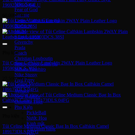
Nike Sacai
196923DGQ-04LU
Fear of God
Lacoste
60,000,000
₫
Louis Vuitton
Burberry
MCM
Saint Laurent
Givenchy
Prada
Phụ kiện
Coach
Christian Louboutin
Túi Celine Calfskin Lambskin 2WAY Plain Leather Logo
Jimmy Choo
195903DCS.38SI
Mihara Yasuhiro
Nike Stussy
27,500,000
₫
Fred Perry
Moncler
Versace
New Balance
Onitsuka Tiger
Phụ Kiện
PickleBall
Phụ kiện
Nước Hoa
Kinh mắt
Túi Celine Medium Classic Bag In Box Calfskin Camel
Túi chính hãng
189173DLS.04FG
Dép