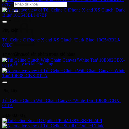
Tìm
kiếm:
Giỏ hàng
Phụ kiện
Túi Celine C iPhone X and XS Clutch ‘Dark Blue’ 10C543BLJ-
07BF
Chưa có sản phẩm trong giỏ hàng.
17,500,000
₫
Quay trở lại cửa hàng
Phụ kiện
Túi Celine Clutch With Chain Canvas ‘White Tan’ 10E382CBX-
01TA
28,900,000
₫