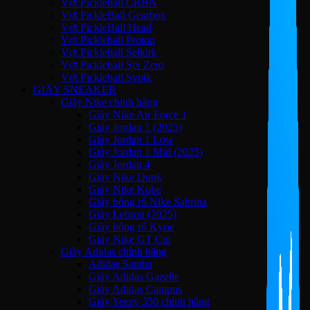
Vợt Pickleball CRBN
Vợt PickleBall Gearbox
Vợt PickleBall Head
Vợt Pickleball Proton
Vợt Pickleball Selkirk
Vợt Pickleball Six Zero
Vợt Pickleball Sypik
GIÀY SNEAKER
Giày Nike chính hãng
Giày Nike Air Force 1
Giày Jordan 1 (2025)
Giày Jordan 1 Low
Giày Jordan 1 Mid (2025)
Giày Jordan 4
Giày Nike Dunk
Giày Nike Kobe
Giày bóng rổ Nike Sabrina
Giày Lebron (2025)
Giày bóng rổ Kyrie
Giày Nike GT Cut
Giày Adidas chính hãng
Adidas Samba
Giày Adidas Gazelle
Giày Adidas Campus
Giày Yeezy 350 chính hãng