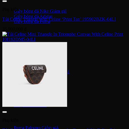
Phụ kiện
Giày bóng đá Nike
Giày bóng đá Adidas
Túi Celine Triangle With Celine ‘Print Tan’ 195902BZK-04LI
Giày bóng đá Puma
35,900,000
₫
Giày Golf
Giày Golf Nike
Giày Golf Adidas
Giày Training
Giày Tranining Nike
Giày Tranining Adidas
Giày Leo Núi
Giày leo núi adidas
Giày leo núi Nike
Giày Puma
Phụ kiện
Puma Palermo