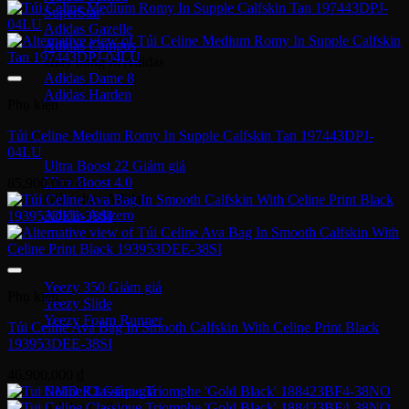
SuperStar
Adidas Gazelle
Adidas Campus
Giày bóng rổ Adidas
Adidas Dame 8
Adidas Harden
Phụ kiện
Ultra Boost
Túi Celine Medium Romy In Supple Calfskin Tan 197443DPJ-
04LU
Ultra Boost 22
Ultra Boost 4.0
85,900,000
₫
Giày chạy Adidas
Adidas Adizero
Adidas Yeezy
Yeezy 350
Phụ kiện
Yeezy Slide
Yeezy Foam Runner
Túi Celine Ava Bag In Smooth Calfskin With Celine Print Black
193953DEE-38SI
Adidas NMD
46,900,000
₫
NMD R1
Adidas Collab