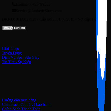
Hotline : 0785499555
Service@AutheticShoes.com
ĐKKD: 01E8027929 - Cấp ngày: 01/06/2019 - Nơi cấp: Hà Nội
Về chúng tôi
Giới Thiệu
Tuyển Dụng
Dịch Vụ Spa, Sửa Giày
Tin Tức - Sự Kiện
Kết nối với chúng tôi
Hỗ trợ khách hàng
Hướng dẫn mua hàng
Chính sách đổi trả và bảo hành
Chính Sách Thanh Toán