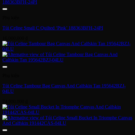
Phụ kiện
Túi Celine Small C Quilted ‘Pink’ 188363BFH-24PI
16,000,000
₫
Phụ kiện
Túi Celine Tambour Bag Canvas And Calfskin Tan 195642BZJ-
04LU
74,900,000
₫