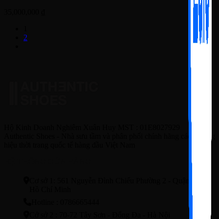
35,000,000
₫
1
2
Hộ Kinh Doanh Nghiêm Xuân Huy MST : 01E8027929
Authentic Shoes - Nhà sưu tầm và phân phối chính hãng các thương
hiệu thời trang quốc tế hàng đầu Việt Nam
HỆ THỐNG CỬA HÀNG
Cơ sở 1: 561 Nguyễn Đình Chiểu Phường 2 - Quận3 - TP.
Hồ Chí Minh
Hotline : 0786665444
Cở sở 2 : 70-72 Tây Sơn - Đống Đa - Hà Nội