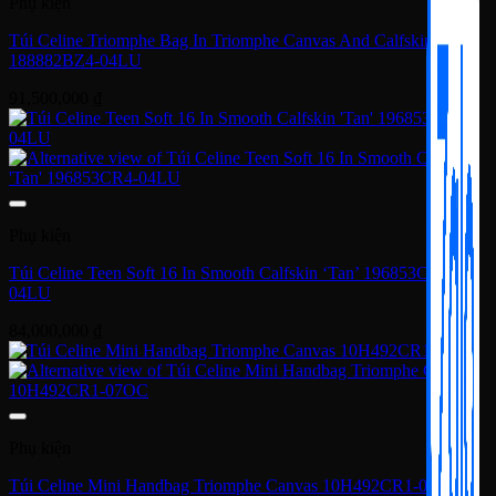
Phụ kiện
Túi Celine Triomphe Bag In Triomphe Canvas And Calfskin Tan
188882BZ4-04LU
91,500,000
₫
Phụ kiện
Túi Celine Teen Soft 16 In Smooth Calfskin ‘Tan’ 196853CR4-
04LU
84,000,000
₫
Phụ kiện
Túi Celine Mini Handbag Triomphe Canvas 10H492CR1-07OC