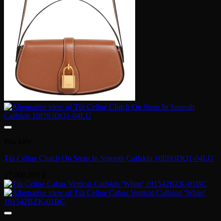
Phụ kiện
Túi Celine Clutch On Strap In Smooth Calfskin 10I593DQ1-04LU
57,900,000
₫