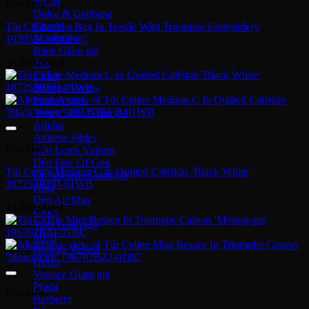
MCM
Phụ kiện
Dolce & Gabbana
Chanel
Túi Celine Ava Bag In Textile With Triomphe Embroidery
Montblanc
193952CS8-07OC
Bape
58,900,000
₫
Fila
Chloe
Bottega Veneta
Palm Angels
Yeezy Slide
Adidas
Adilette Slides
Phụ kiện
Dép Louis Vuitton
Dép Fear Of God
Túi Celine Medium C In Quilted Calfskin ‘Black White’
Dr. Martens
187253BFD-01WB
Nike
Dép Air Max
43,000,000
₫
Crocs
Vans
MLB
Bottega Veneta
Gucci
Versace
Prada
Phụ kiện
Burberry