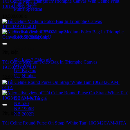
Túi Celine Mini Triangle In Triomphe Canvas With Celine Print
Puma Suede
10I192DM5-04LI
Puma Speedcat
18,500,000
₫
Giày Reebok
Reebok Club C 85
Reebok Instapump
Giày Asics
Phụ kiện
Gel Lyte 3
Túi Celine Medium Folco Bag In Triomphe Canvas
Gel 1090
191502BZJ.04LU
Gel Kayano
Gel Nimbus
52,900,000
₫
New Balance
NB 574
NB 530
NB 1906R
Phụ kiện
NB 2002R
Túi Celine Round Purse On Strap ‘White Tan’ 10G342CAM-01TA
Giày Converse