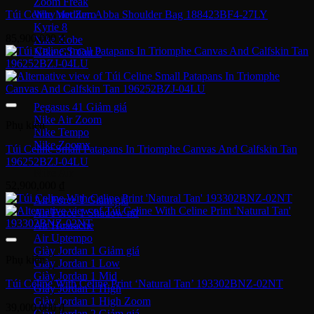
Zoom Freak
Why not Zero
Túi Celine Medium Abba Shoulder Bag 188423BF4-27LY
Kyrie 8
85,900,000
₫
Nike Kobe
NIke GT Cut 2
Giày Chạy
Pegasus 41
Nike Air Zoom
Phụ kiện
Nike Tempo
Nike Zoomx
Túi Celine Small Patapans In Triomphe Canvas And Calfskin Tan
196252BZJ-04LU
Nike Air
52,900,000
₫
Air Force 1
Air Force 1 Shadow nữ
Air Huarache
Air Uptempo
Giày Jordan 1
Phụ kiện
Giày Jordan 1 Low
Giày Jordan 1 Mid
Túi Celine With Celine Print ‘Natural Tan’ 193302BNZ-02NT
Giày Jordan 1 High
Giày Jordan 1 High Zoom
39,000,000
₫
Giày Jordan 2