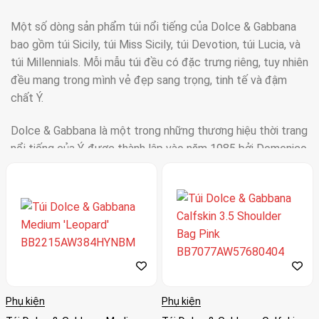
Một số dòng sản phẩm túi nổi tiếng của Dolce & Gabbana
bao gồm túi Sicily, túi Miss Sicily, túi Devotion, túi Lucia, và
túi Millennials. Mỗi mẫu túi đều có đặc trưng riêng, tuy nhiên
đều mang trong mình vẻ đẹp sang trọng, tinh tế và đậm
chất Ý.
Dolce & Gabbana là một trong những thương hiệu thời trang
nổi tiếng của Ý, được thành lập vào năm 1985 bởi Domenico
Dolce và Stefano Gabbana. Ban đầu, thương hiệu này chủ
yếu sản xuất quần áo và phụ kiện thời trang dành cho phái
nữ.
Túi được giới thiệu vào những năm 1990, với các sản phẩm
chủ yếu là túi xách và túi đeo chéo. Túi được thiết kế với
phong cách sang trọng, độc đáo và đầy cá tính. Các sản
phẩm được làm từ các chất liệu cao cấp như da bê, da cá
Phụ kiện
Phụ kiện
sấu, da rắn và vải lụa.