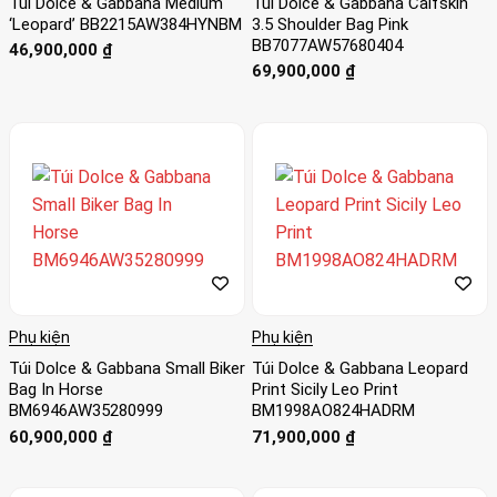
Túi Dolce & Gabbana Medium
Túi Dolce & Gabbana Calfskin
‘Leopard’ BB2215AW384HYNBM
3.5 Shoulder Bag Pink
BB7077AW57680404
46,900,000
₫
69,900,000
₫
Phụ kiện
Phụ kiện
Túi Dolce & Gabbana Small Biker
Túi Dolce & Gabbana Leopard
Bag In Horse
Print Sicily Leo Print
BM6946AW35280999
BM1998AO824HADRM
60,900,000
₫
71,900,000
₫