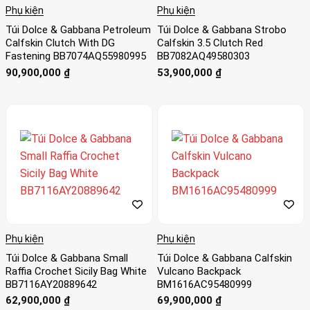
Phụ kiện
Phụ kiện
Túi Dolce & Gabbana Petroleum
Túi Dolce & Gabbana Strobo
Calfskin Clutch With DG
Calfskin 3.5 Clutch Red
Fastening BB7074AQ55980995
BB7082AQ49580303
90,900,000
₫
53,900,000
₫
Phụ kiện
Phụ kiện
Túi Dolce & Gabbana Small
Túi Dolce & Gabbana Calfskin
Raffia Crochet Sicily Bag White
Vulcano Backpack
BB7116AY20889642
BM1616AC95480999
62,900,000
₫
69,900,000
₫