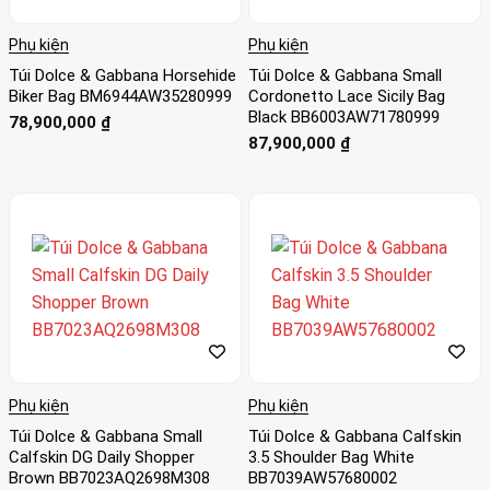
Phụ kiện
Phụ kiện
Túi Dolce & Gabbana Horsehide
Túi Dolce & Gabbana Small
Biker Bag BM6944AW35280999
Cordonetto Lace Sicily Bag
Black BB6003AW71780999
78,900,000
₫
87,900,000
₫
Phụ kiện
Phụ kiện
Túi Dolce & Gabbana Small
Túi Dolce & Gabbana Calfskin
Calfskin DG Daily Shopper
3.5 Shoulder Bag White
Brown BB7023AQ2698M308
BB7039AW57680002