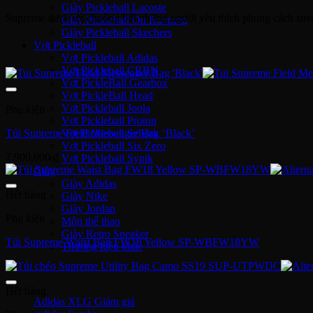
Giày Pickleball Lacoste
Supreme được ưa chuộng bởi những người yêu thích phong cách streetw
Giày Pickleball On Running
Giày Pickleball Skechers
Vợt Pickleball
Vợt Pickleball Adidas
Vợt Pickleball CRBN
Vợt PickleBall Gearbox
Vợt PickleBall Head
Vợt Pickleball Joola
Phụ kiện
Vợt Pickleball Proton
Túi Supreme Field Messenger Bag ‘Black’
Vợt Pickleball Selkirk
Vợt Pickleball Six Zero
7,900,000
₫
Vợt Pickleball Sypik
Giày
Giày Adidas
Hết hàng
Giày Nike
Giày Jordan
Phụ kiện
Môn thể thao
Giày Retro Sneaker
Túi Supreme Waist Bag FW18 Yellow SP-WBFW18YW
Thương hiệu khác
Adidas Original
Hết hàng
Adidas XLG