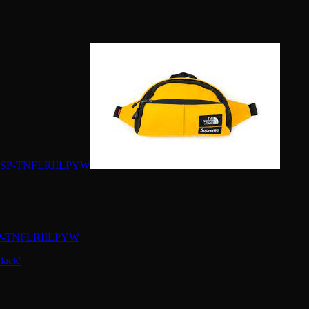
w SP-TNFLRIILPYW