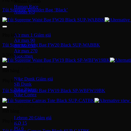
Adidas Collab
Human Race
Túi Supreme Shoulder Bag ‘Black’
Adidas Y-3
Nike Air Max
Air max 1
Phụ kiện
Air max 90
Túi Supreme Waist Bag FW20 Black SUP-WABBK
Air Max 97
Air max 270
5,500,000
₫
Vapormax
Giày thời trang
Hết hàng
Nike Dunk
Phụ kiện
SB Dunk
Nike Blazer
Túi Supreme Waist Bag FW19 Black SP-WBFW19BK
Nike Cortez
Giày bóng rổ Nike
Hết hàng
Lebron 20
Phụ kiện
KD 15
PG 6
Túi Supreme Canvas Tote Black SUP-CATBK