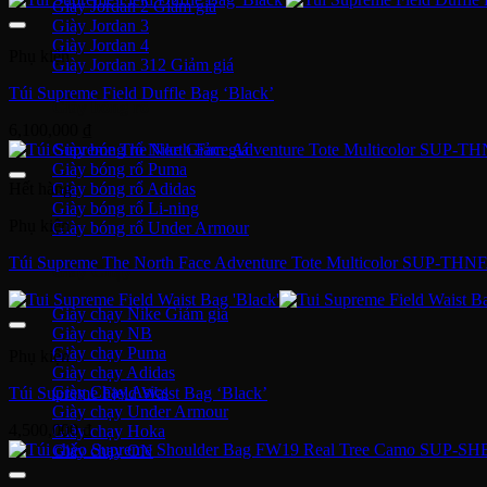
Giày Jordan 2
Giày Jordan 3
Giày Jordan 4
Phụ kiện
Giày Jordan 312
Túi Supreme Field Duffle Bag ‘Black’
Giày bóng rổ
6,100,000
₫
Giày bóng rổ Nike
Giày bóng rổ Puma
Hết hàng
Giày bóng rổ Adidas
Giày bóng rổ Li-ning
Phụ kiện
Giày bóng rổ Under Armour
Túi Supreme The North Face Adventure Tote Multicolor SUP-TH
Giày Chạy
Giày chạy Nike
Giày chạy NB
Giày chạy Puma
Phụ kiện
Giày chạy Adidas
Giày Chạy Asics
Túi Supreme Field Waist Bag ‘Black’
Giày chạy Under Armour
4,500,000
₫
Giày chạy Hoka
Giày chạy ON