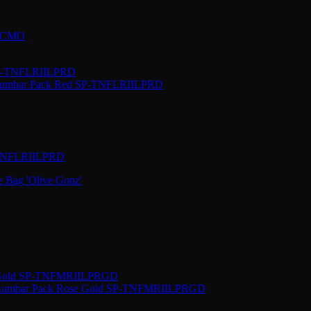
BTCMO
P-TNFLRIILPRD