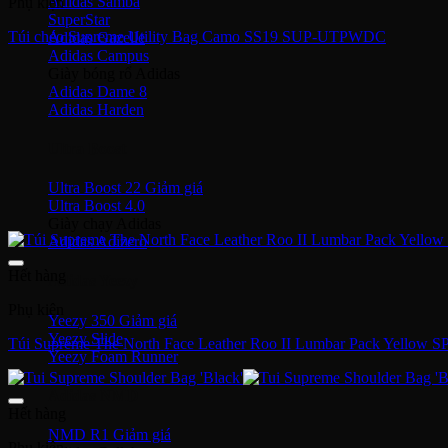
Adidas Samba
Phụ kiện
SuperStar
Túi chéo Supreme Utility Bag Camo SS19 SUP-UTPWDC
Adidas Gazelle
Adidas Campus
Giày bóng rổ Adidas
Adidas Dame 8
Adidas Harden
Ultra Boost
Ultra Boost 22
Ultra Boost 4.0
Giày chạy Adidas
Adidas Adizero
Hết hàng
Adidas Yeezy
Phụ kiện
Yeezy 350
Yeezy Slide
Túi Supreme The North Face Leather Roo II Lumbar Pack Yello
Yeezy Foam Runner
Adidas NMD
Hết hàng
NMD R1
Phụ kiện