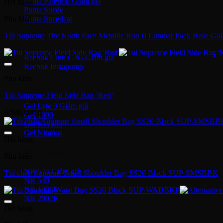
Puma Palermo
Hết hàng
Puma Suede
Puma Speedcat
Phụ kiện
Túi Supreme The North Face Metallic Roo II Lumbar Pack Rose
Giày Reebok
Reebok Club C 85
Reebok Instapump
Phụ kiện
Giày Asics
Túi Supreme Field Side Bag ‘Red’
Gel Lyte 3
3,500,000
₫
Gel 1090
Gel Kayano
Gel Nimbus
Hết hàng
New Balance
Phụ kiện
NB 574
Túi chéo Supreme Small Shoulder Bag SS20 Black SUP-SMSBBK
NB 530
NB 1906R
NB 2002R
Hết hàng
Giày Converse