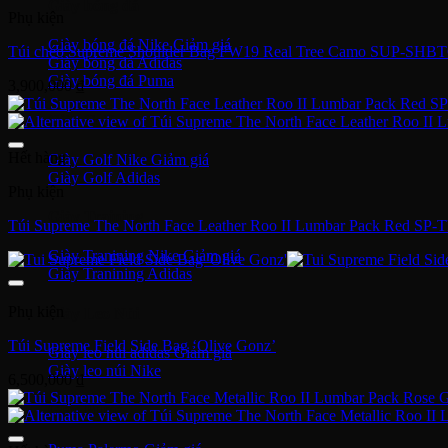
Giày bóng đá
Phụ kiện
Giày bóng đá Nike
Túi chéo Supreme Shoulder Bag FW19 Real Tree Camo SUP-SH
Giày bóng đá Adidas
Giày bóng đá Puma
3,900,000
₫
Giày Golf
Hết hàng
Giày Golf Nike
Giày Golf Adidas
Phụ kiện
Giày Training
Túi Supreme The North Face Leather Roo II Lumbar Pack Red S
Giày Tranining Nike
Giày Tranining Adidas
Phụ kiện
Giày Leo Núi
Túi Supreme Field Side Bag ‘Olive Gonz’
Giày leo núi adidas
Giày leo núi Nike
6,500,000
₫
Giày Puma