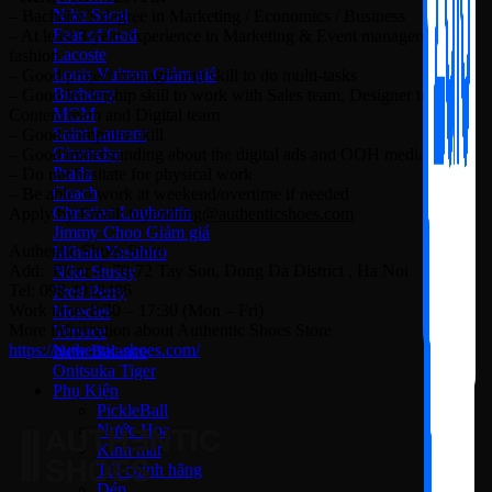
Nike Sacai
– Bachelor’s degree in Marketing / Economics / Business
Fear of God
– At least 3-year experience in Marketing & Event management in
Lacoste
fashion
Louis Vuitton
– Good project management skill to do multi-tasks
Burberry
– Good leadership skill to work with Sales team, Designer team,
MCM
Content team and Digital team
Saint Laurent
– Good computer skill
Givenchy
– Good understanding about the digital ads and OOH media
Prada
– Do not hesitate for physical work
Coach
– Be able to work at weekend/overtime if needed
Christian Louboutin
Apply by Email: tuyendung
@authenticshoes.com
Jimmy Choo
Authentic Shoes Store
Mihara Yasuhiro
Add: Floor 4, 70-72 Tay Son, Dong Da District , Ha Noi
Nike Stussy
Tel: 098 4918486
Fred Perry
Work time: 8:30 – 17:30 (Mon – Fri)
Moncler
More information about Authentic Shoes Store
Versace
https://authentic-shoes.com/
New Balance
Onitsuka Tiger
Phụ Kiện
PickleBall
Nước Hoa
Kinh mắt
Túi chính hãng
Dép