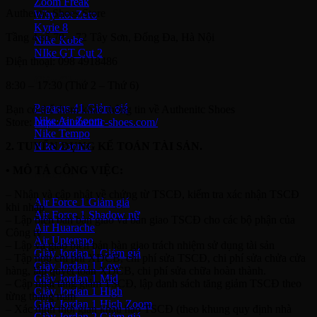
Zoom Freak
Authentic Shoes Store
Why not Zero
Kyrie 8
Tầng 4 số 70 – 72 Tây Sơn, Đống Đa, Hà Nội
Nike Kobe
NIke GT Cut 2
Điện thoại: 098 4918486
Giày Chạy
8:30 – 17:30 (Thứ 2 – Thứ 6)
Pegasus 41
Bạn có thể tham khảo thông tin về Authenitc Shoes
Nike Air Zoom
Store:
https://authentic-shoes.com/
Nike Tempo
2. TUYỂN DỤNG KẾ TOÁN TÀI SẢN.
Nike Zoomx
• MÔ TẢ CÔNG VIỆC:
Nike Air
– Nhận và cập nhật về chứng từ TSCĐ, kiểm tra xác nhận TSCĐ
Air Force 1
khi nhập
Air Force 1 Shadow nữ
– Lập biên bản bàn giao và bàn giao TSCĐ cho các bộ phận của
Air Huarache
Công ty
Air Uptempo
– Lập và giao biên bản bàn giao trách nhiệm sử dụng tài sản
Giày Jordan 1
– Tập hợp chi phí XDCB, chi phí sửa TSCĐ, chi phí sửa chửa cửa
Giày Jordan 1 Low
hàng, lập quyết toán XDCB, chi phí sửa chữa hoàn thành.
Giày Jordan 1 Mid
– Cập nhật tăng giảm TSCĐ, lập danh sách tăng giảm TSCĐ theo
Giày Jordan 1 High
từng tháng năm
Giày Jordan 1 High Zoom
– Xác định thời gian khấu hao TSCĐ (theo khung quy định nhà
Giày Jordan 2