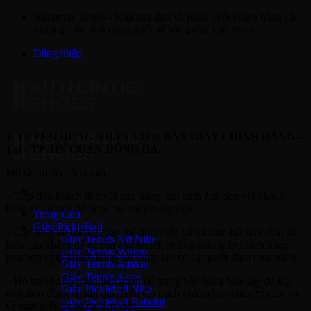
Bỏ
Authentic Shoes - Nhà sưu tầm và phân phối chính hãng các
qua
thương hiệu thời trang quốc tế hàng đầu Việt Nam
nội
Đăng nhập
dung
1. TUYỂN DỤNG NHÂN VIÊN BÁN GIÀY CHÍNH HÃNG –
Tại : TP. HN QUẬN ĐỐNG ĐA.
Mô tả chi tiết công việc:
– Tiếp đón khách đến với cửa hàng, tạo hình ảnh đẹp với khách
hàng về sự thái độ phục vụ chuyên nghiệp.
Trang Chủ
Giày PickleBall
– Cập nhật xu hướng giày thể thao hiện tại và nắm bắt nhu cầu, thị
Giày Tennis Nữ Nike
hiếu của khách để tư vấn cho khách những mẫu giày chính hãng
Giày Tennis Wilson
phù hợp giúp khách hàng hài lòng, khi có sự quyết định mua hàng.
Giày Tennis Adidas
Giày Tennis Asics
– Hỗ trợ các bộ phận liên quan để trưng bày hàng hóa đầy đủ kịp
Giày Pickleball Nike
thời theo đúng chuẩn qui định. Có trách nhiệm bảo quản giày và
Giày Pickleball Babolat
vệ sinh giày trong ca làm việc.