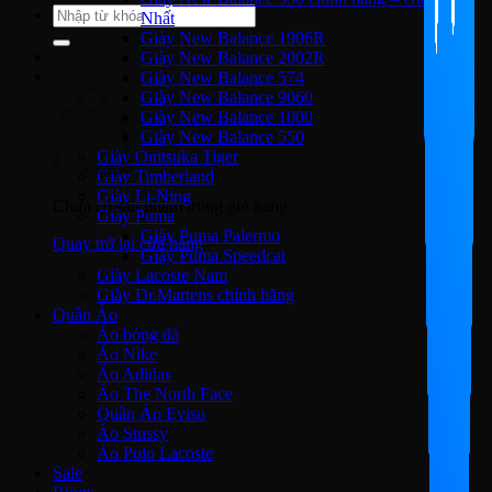
Tìm
Nhất
kiếm:
Giày New Balance 1906R
Giày New Balance 2002R
Giỏ hàng
Giày New Balance 574
Giày New Balance 9060
Giày New Balance 1000
Giày New Balance 550
Giày Onitsuka Tiger
Giày Timberland
Giày Li-Ning
Chưa có sản phẩm trong giỏ hàng.
Giày Puma
Giày Puma Palermo
Quay trở lại cửa hàng
Giày Puma Speedcat
Giày Lacoste Nam
Giày Dr.Martens chính hãng
Quần Áo
Áo bóng đá
Áo Nike
Áo Adidas
Áo The North Face
Quần Áo Evisu
Áo Stussy
Áo Polo Lacoste
Sale