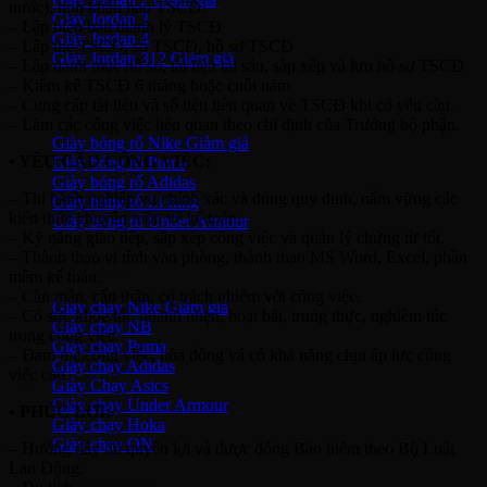
nước), tính khấu hao TSCĐ.
Giày Jordan 3
– Lập biên bản thanh lý TSCĐ
Giày Jordan 4
– Lập thẻ TSCĐ, sổ TSCĐ, hồ sơ TSCĐ
Giày Jordan 312
– Lập danh mục hồ sơ, tài liệu tài sản, sắp xếp và lưu hồ sơ TSCĐ
– Kiểm kê TSCĐ 6 tháng hoặc cuối năm
Giày bóng rổ
– Cung cấp tài liệu và số liệu liên quan về TSCĐ khi có yêu cầu.
– Làm các công việc liên quan theo chỉ định của Trưởng bộ phận.
Giày bóng rổ Nike
• YÊU CẦU CÔNG VIỆC:
Giày bóng rổ Puma
Giày bóng rổ Adidas
– Thi hành nghiệp vụ chính xác và đúng quy định, nắm vững các
Giày bóng rổ Li-ning
kiến thức chuyên môn về kế toán.
Giày bóng rổ Under Armour
– Kỹ năng giao tiếp, sắp xếp công việc và quản lý chứng từ tốt.
– Thành thạo vi tính văn phòng, thành thạo MS Word, Excel, phần
Giày Chạy
mềm kế toán.
– Cần mẫn, cẩn thận, có trách nhiệm với công việc.
Giày chạy Nike
– Có sức khỏe tốt, nhanh nhẹn, hoạt bát, trung thực, nghiêm túc
Giày chạy NB
trong công việc.
Giày chạy Puma
– Đam mê công việc, hòa đồng vá có khả năng chịu áp lực công
Giày chạy Adidas
việc cao.
Giày Chạy Asics
Giày chạy Under Armour
• PHÚC LƠI:
Giày chạy Hoka
Giày chạy ON
– Hưởng đầy đủ quyền lợi và được đóng Bảo hiểm theo Bộ Luật
Lao Động.
Giày bóng đá