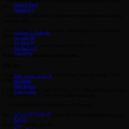
– Soát xét tư trang túi xách của toàn bộ nhân viên khi ra vào mục
Human Race
tiêu.
Adidas Y-3
– Nghiêm cấm nhân viên hút thuốc và sử dụng điện thoại di động
trong mục tiêu.
Nike Air Max
– Bảo vệ Công ty và các hệ thống cửa hàng trực thuộc Authentic
Air max 1
Shoes Store
Air max 90
Air Max 97
– Đảm bảo an ninh, an toàn, phòng cháy chữa cháy.
Air max 270
Vapormax
Trao đổi cụ thể khi tham gia phỏng vấn
.
Giày thời trang
Yêu cầu
:
– Nam 20 đến 25 tuổi, cao từ 1m65/nặng 50kg, tốt nghiệp THCS
Nike Dunk
trở lên.
SB Dunk
Nike Blazer
– Thời gian làm việc: Ngày làm 1 ca, 4h/ca, (Sáng/Chiều), tuần nghỉ
Nike Cortez
1 ngày, có tăng ca để đảm bảo thu nhập hàng tháng.
Giày bóng rổ Nike
– Có sức khỏe tốt và có trách nhiệm với công việc.
Lebron 20
Bạn có thể ứng tuyển bằng Email: tuyendung
@authenticshoes.com
KD 15
PG 6
Hoặc gửi hồ sơ đến địa chỉ: