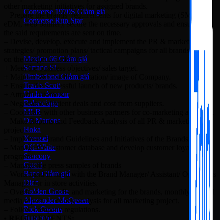
other marketing initiatives for assigned brands.
Converse 1970S
– Prepare the brands’ requirements for digital marketing (SMS,
Converse Run Star
eDM, web banner), secure the necessary approvals and ensure that
the said requirements are sent on time.
Onitsuka Tiger
– Devise, develop, execute and implement the PR & marketing
strategies/ promotion plans/ tactical campaigns for all brands basing
Mexico 66
on the budget in order to:
Serrano SL
+ Meet the business objectives/ sales target.
Timberland
+ Maintain & raise the reputation/ image of Company.
Travis Scott
+ Ensure the successful launch of new products/ brands.
Under Armour
+ Attract customers.
Balenciaga
– Negotiated efficient deals and cost from suppliers.
MLB
– Cooperate with other business partners for co-marketing activities.
Dr. Martens
– Make Reports and Feedback Analysis of all PR & marketing
Hoka
projects.
Xvessel
– Implement Brand Guidelines and Initiatives of the Brands.
Off-White
– Manage the customer database and develop customer loyalty
Saucony
programs.
Gucci
– Manage the press samples of brands
Bape
– Work hand in hand with the Brand Manager/ Assistant/ Operations
Dior
Manager for in store activities.
Golden Goose
– Overlook on media and marketing for the brands, monthly/ annual
Alexander McQueen
media report, feedback analysis for all marketing project.
Rick Owens
– Follow company regulations.
Supreme
• REQUREMENTS: