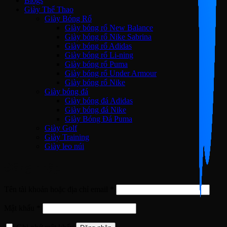
Blogs
Giày Thể Thao
Giày Bóng Rổ
Giày bóng rổ New Balance
Giày bóng rổ Nike Sabrina
Giày bóng rổ Adidas
Giày bóng rổ Li-ning
Giày bóng rổ Puma
Giày bóng rổ Under Armour
Giày bóng rổ Nike
Giày bóng đá
Giày bóng đá Adidas
Giày bóng đá Nike
Giày Bóng Đá Puma
Giày Golf
Giày Training
Giày leo núi
Đăng nhập
Bắt
Tên tài khoản hoặc địa chỉ email
*
buộc
Bắt
Mật khẩu
*
buộc