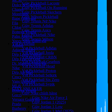
MCM
Giày Pickleball Lacoste
Dolce & Gabbana
Giày Pickleball On Running
Chanel
Giày Pickleball Skechers
Montblanc
Giày Wilson Pickleball
Bape
Giày Tennis Nữ Nike
Fila
Giày Tennis Adidas
Chloe
Giày Tennis Asics
Bottega Veneta
Giày Pickleball Nike
Palm Angels
Giày Tennis Wilson
Yeezy Slide
Vợt Pickleball
Adidas
Vợt Pickleball Adidas
Adilette Slides
Vợt Pickleball Joola
Dép Louis Vuitton
Vợt Pickleball CRBN
Dép Fear Of God
Vợt PickleBall Gearbox
Dr. Martens
Vợt PickleBall Head
Nike
Vợt Pickleball Proton
Dép Air Max
Vợt Pickleball Selkirk
Crocs
Vợt Pickleball Six Zero
Vans
Vợt Pickleball Sypik
MLB
GIÀY SNEAKER
Bottega Veneta
Giày Nike chính hãng
Gucci
Giày Nike Air Force 1
Versace
Giày Jordan 1 (2025)
Prada
Giày Jordan 1 Low
Burberry
Giày Jordan 1 Mid (2025)