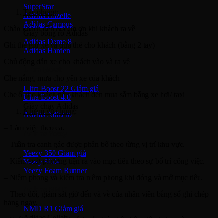
SuperStar
Tác phong
:
Adidas Gazelle
Adidas Campus
Chào khách đến & cám ơn khi khách ra về
Giày bóng rổ Adidas
Adidas Dame 8
Ghi thẻ giữ xe và đưa thẻ cho khách (bằng 2 tay)
Adidas Harden
Chủ động dẫn xe cho khách vào và ra về
Ultra Boost
Che nắng, mưa cho yên xe của khách
Ultra Boost 22
Che ô cho khách nếu khách đến mua sắm bằng xe hơi/ taxi
Ultra Boost 4.0
Giày chạy Adidas
Nhiệm vụ chung
:
Adidas Adizero
– Làm việc theo ca.
Adidas Yeezy
– Tuần tra canh gác được phân bổ theo từng vị trí khu vực.
Yeezy 350
– Kiểm soát phương tiện ra vào mục tiêu theo sự bố trí công việc.
Yeezy Slide
Yeezy Foam Runner
– Niêm phong và kiểm tra niêm phong khi đóng và mở mục tiêu.
Adidas NMD
– Theo dõi, giám sát giờ đến và về của nhân viên bằng sổ ghi chép
hàng ngày.
NMD R1
Adidas Collab