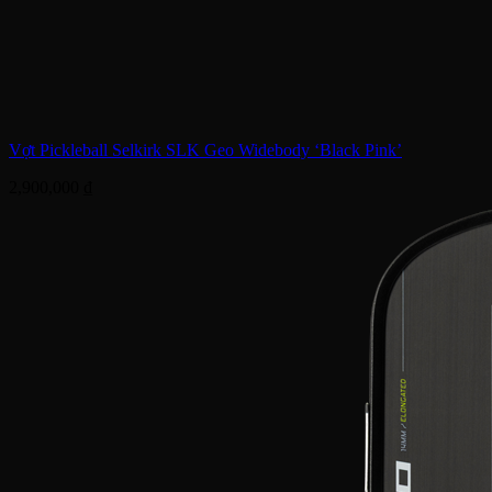
Vợt Pickleball Selkirk SLK Geo Widebody ‘Black Pink’
2,900,000
₫