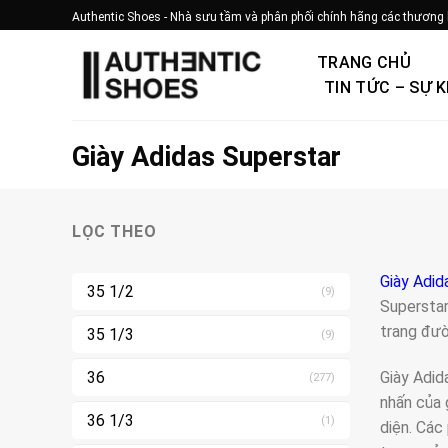
Bỏ
Authentic Shoes - Nhà sưu tầm và phân phối chính hãng các thương 
qua
nội
TRANG CHỦ
dung
TIN TỨC – SỰ K
Giày Adidas Superstar
LỌC THEO
Giày Adid
35 1/2
(9)
Superstar
trang đườ
35 1/3
(9)
Giày Adid
36
(277)
nhấn của 
36 1/3
(1)
diện. Các