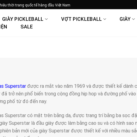
hiệu thời trang quốc tế hàng đầu Việt Nam
GIÀY PICKLEBALL
VỢT PICKLEBALL
GIÀY
IỆN
SALE
as Superstar
được ra mắt vào năm 1969 và được thiết kế dành ch
 đã trở nên phổ biến trong cộng đồng hip hop và đường phố vào
ng phố từ đó đến nay.
as Superstar có mặt trên bằng da, được trang trí bằng ba sọc đặ
giày Superstar là đầu giày được làm bằng cao su và có hình sao
 phiên bản mới của giày Superstar được thiết kế với nhiều màu s