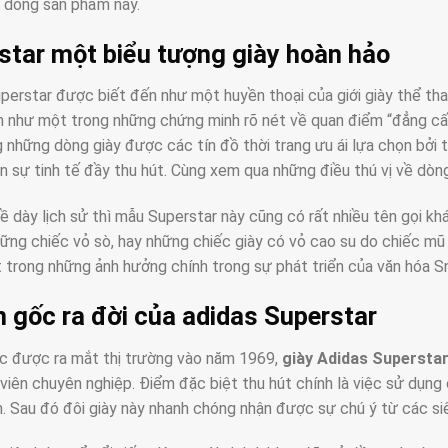
 dòng sản phẩm này.
star một biểu tượng giày hoàn hảo
perstar được biết đến như một huyền thoại của giới giày thể thao
như một trong những chứng minh rõ nét về quan điểm “đẳng cấp
 những dòng giày được các tín đồ thời trang ưu ái lựa chọn bởi t
n sự tinh tế đầy thu hút. Cùng xem qua những điều thú vị về dòng
ề dày lịch sử thì mẫu Superstar này cũng có rất nhiều tên gọi kh
hững chiếc vỏ sò, hay những chiếc giày có vỏ cao su do chiếc m
t trong những ảnh hưởng chính trong sự phát triển của văn hóa Sn
 gốc ra đời của adidas Superstar
c được ra mắt thị trường vào năm 1969,
giày Adidas Supersta
viên chuyên nghiệp. Điểm đặc biệt thu hút chính là việc sử dụng 
. Sau đó đôi giày này nhanh chóng nhận được sự chú ý từ các s