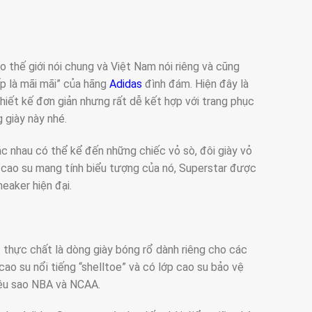
 thế giới nói chung và Việt Nam nói riêng và cũng
 là mãi mãi” của hãng
Adidas
đình đám. Hiện đây là
hiết kế đơn giản nhưng rất dễ kết hợp với trang phục
 giày này nhé.
ác nhau có thể kể đến những chiếc vỏ sò, đôi giày vỏ
ũ cao su mang tính biểu tượng của nó, Superstar được
eaker hiện đại.
r
thực chất là dòng giày bóng rổ dành riêng cho các
cao su nổi tiếng “shelltoe” và có lớp cao su bảo vệ
iêu sao NBA và NCAA.