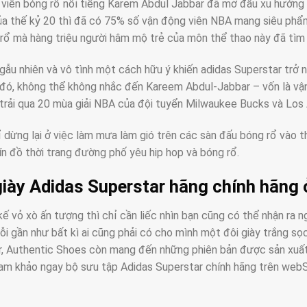
viên bóng rổ nổi tiếng Karem Abdul Jabbar đã mở đầu xu hướng 
ủa thế kỷ 20 thì đã có 75% số vận động viên NBA mang siêu phẩm
rổ mà hàng triệu người hâm mộ trẻ của môn thể thao này đã tìm 
gẫu nhiên và vô tình một cách hữu ý khiến adidas Superstar trở n
 đó, không thể không nhắc đến Kareem Abdul-Jabbar – vốn là vận
trải qua 20 mùa giải NBA của đội tuyển Milwaukee Bucks và Los
 dừng lại ở việc làm mưa làm gió trên các sàn đấu bóng rổ vào t
ín đồ thời trang đường phố yêu hip hop và bóng rổ.
iày Adidas Superstar hãng chính hãng 
 kế vỏ xò ấn tượng thì chỉ cần liếc nhìn bạn cũng có thể nhận ra
lỗi gần như bất kì ai cũng phải có cho mình một đôi giày trắng s
, Authentic Shoes còn mang đến những phiên bản được sản xuất 
am khảo ngay bộ sưu tập Adidas Superstar chính hãng trên webS