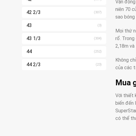
Vận động 
niên 70 c
42 2/3
(307)
sao bóng 
43
(3)
Mọi thứ n
rổ. Trong
43 1/3
(304)
2,18m và 
44
(252)
Không chỉ
44 2/3
(23)
của các t
Mua g
Với thiết
biến đến 
SuperStar
có thể th