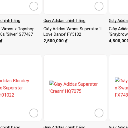
 chính hãng
Giày Adidas chính hãng
Giày Adida
as Wmns x Topshop
Giày Adidas Wmns Superstar ‘I
Giày Adida
0s ‘Silver’ S77437
Love Dance’ FY5132
‘Graybrow
₫
2,500,000
₫
4,500,00
 chính hãng
Giày Adidas chính hãng
Giày Adida