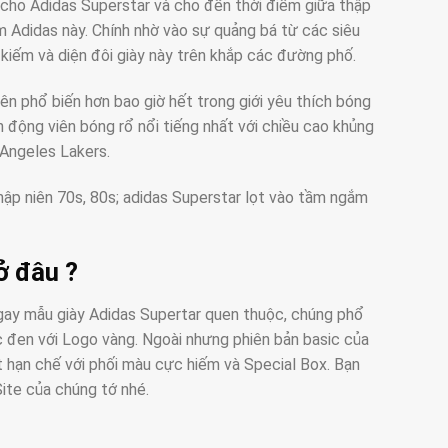
cho Adidas Superstar và cho đến thời điểm giữa thập
 Adidas này. Chính nhờ vào sự quảng bá từ các siêu
kiếm và diện đôi giày này trên khắp các đường phố.
ên phổ biến hơn bao giờ hết trong giới yêu thích bóng
 động viên bóng rổ nổi tiếng nhất với chiều cao khủng
 Angeles Lakers.
hập niên 70s, 80s; adidas Superstar lọt vào tầm ngắm
ở đâu ?
 ngay mẫu giày Adidas Supertar quen thuộc, chúng phổ
ọc đen với Logo vàng. Ngoài nhưng phiên bản basic của
hạn chế với phối màu cực hiếm và Special Box. Bạn
ite của chúng tớ nhé.