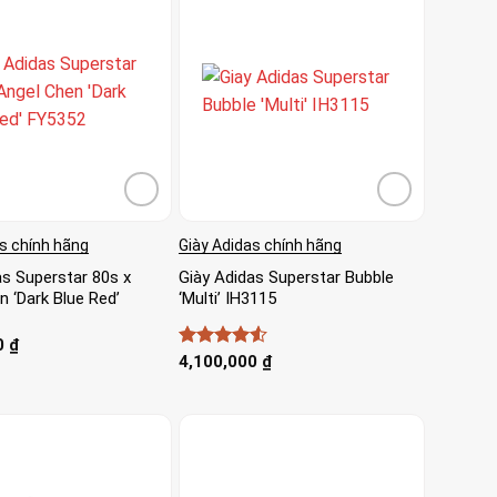
s chính hãng
Giày Adidas chính hãng
as Superstar 80s x
Giày Adidas Superstar Bubble
 ‘Dark Blue Red’
‘Multi’ IH3115
0
₫
Được xếp
4,100,000
₫
hạng
4.5
5 sao