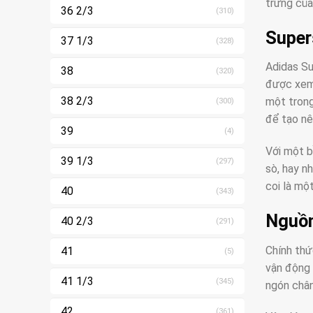
trưng của
36 2/3
(310)
Super
37 1/3
(328)
Adidas Su
38
(320)
được xem 
38 2/3
một trong
(300)
để tạo nê
39
(4)
Với một b
39 1/3
(297)
sò, hay n
coi là mộ
40
(343)
Nguồn
40 2/3
(291)
Chính thứ
41
(5)
vận động 
41 1/3
(345)
ngón chân
42
(361)