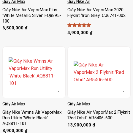
Giày Air Max
Giày Nike Air
Giày Nike Air VaporMax Plus
Giày Nike Air VaporMax 2020
‘White Metallic Silver’ FQ8895-
Flyknit ‘Iron Grey’ CJ6741-002
100
6,500,000
₫
Được xếp
4,900,000
₫
hạng
5
5
sao
Giày Air Max
Giày Air Max
Giày Nike Wmns Air VaporMax
Giày Nike Air VaporMax 2 Flyknit
Run Utility ‘White Black’
‘Red Orbit’ AR5406-600
AQ8811-101
13,900,000
₫
8,900,000
₫