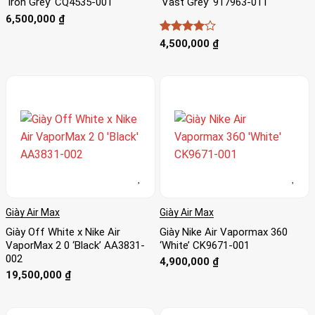
‘Iron Grey’ CQ4535-001
‘Vast Grey’ 917963-011
6,500,000
₫
Được
4,500,000
₫
xếp hạng
4
5 sao
Giày Air Max
Giày Air Max
Giày Off White x Nike Air
Giày Nike Air Vapormax 360
VaporMax 2 0 ‘Black’ AA3831-
‘White’ CK9671-001
002
4,900,000
₫
19,500,000
₫