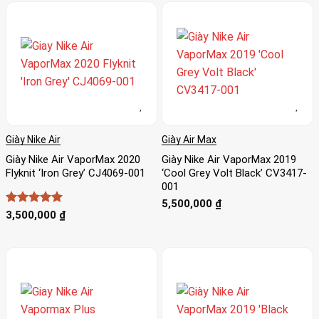
Giày Nike Air
Giày Air Max
Giày Nike Air VaporMax 2020
Giày Nike Air VaporMax 2019
Flyknit ‘Iron Grey’ CJ4069-001
‘Cool Grey Volt Black’ CV3417-
001
5,500,000
₫
Được xếp
3,500,000
₫
hạng
5
5
sao