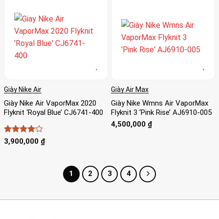
Giày Nike Air
Giày Air Max
Giày Nike Air VaporMax 2020
Giày Nike Wmns Air VaporMax
Flyknit ‘Royal Blue’ CJ6741-400
Flyknit 3 ‘Pink Rise’ AJ6910-005
4,500,000
₫
Được
3,900,000
₫
xếp hạng
4
5 sao
1
2
3
4