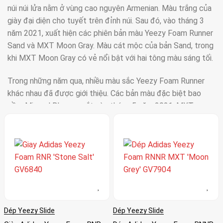
núi núi lửa nằm ở vùng cao nguyên Armenian. Màu trắng của
giày đại diện cho tuyết trên đỉnh núi. Sau đó, vào tháng 3
năm 2021, xuất hiện các phiên bản màu Yeezy Foam Runner
Sand và MXT Moon Gray. Màu cát mộc của bản Sand, trong
khi MXT Moon Gray có vẻ nổi bật với hai tông màu sáng tối.
Trong những năm qua, nhiều màu sắc Yeezy Foam Runner
khác nhau đã được giới thiệu. Các bản màu đặc biệt bao
gồm Mineral Blue, ra mắt vào tháng 5 năm 2021; MXT
Cream Clay, ra mắt vào tháng 8 năm 2021; và Vermilion,
phát hành vào tháng 10 năm 2021. Điều đặc biệt ở Yeezy
Foam Runner là tính thân thiện với môi trường. Mặc dù
không phải là sinh hủy, nhưng foam có thể tái chế. Vật liệu
duy nhất khác được sử dụng trong việc chế tạo giày này là
tảo biển phân hủy sinh học, được bọc trong lớp foam.
adidas và Yeezy cung cấp các phụ kiện tuyệt vời bạn có thể
Dép Yeezy Slide
Dép Yeezy Slide
phối hợp với Yeezy Foam Runner. Đối với trang phục thường