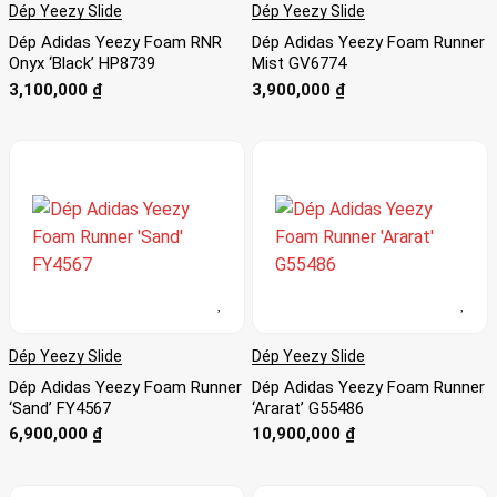
ngành công nghiệp giày dép và trở thành biểu tượng thời
Dép Yeezy Slide
Dép Yeezy Slide
trang đáng chú ý. Hãy tới
Authentic Shoes
để trải nghiệm
Dép Adidas Yeezy Foam RNR
Dép Adidas Yeezy Foam Runner
đôi giày này nhé!
Onyx ‘Black’ HP8739
Mist GV6774
3,100,000
₫
3,900,000
₫
Dép Yeezy Slide
Dép Yeezy Slide
Dép Adidas Yeezy Foam Runner
Dép Adidas Yeezy Foam Runner
‘Sand’ FY4567
‘Ararat’ G55486
6,900,000
₫
10,900,000
₫