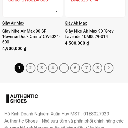
Giày Air Max
Giày Air Max
Giày Nike Air Max 90 SP
Giày Nike Air Max 90 ‘Grey
‘Reverse Duck Camo’ CW6024-
Lavender’ DM0029-014
600
4,500,000
₫
4,900,000
₫
1
2
3
4
…
6
7
8
Hộ Kinh Doanh Nghiêm Xuân Huy MST : 01E8027929
Authentic Shoes - Nhà sưu tầm và phân phối chính hãng các