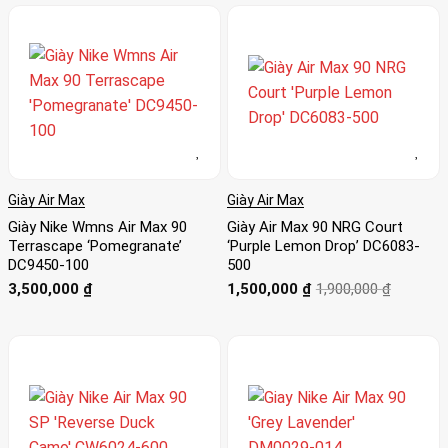
Giày Air Max
Giày Air Max
Giày Nike Wmns Air Max 90
Giày Air Max 90 NRG Court
Terrascape ‘Pomegranate’
‘Purple Lemon Drop’ DC6083-
DC9450-100
500
Giá
Giá
3,500,000
₫
1,500,000
₫
1,900,000
₫
gốc
hiện
là:
tại
1,900,000 ₫.
là:
1,500,000 ₫.