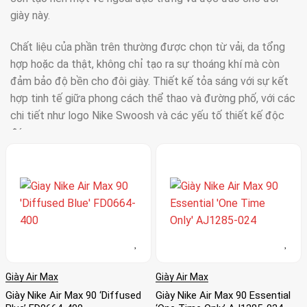
giày này.
Chất liệu của phần trên thường được chọn từ vải, da tổng
hợp hoặc da thật, không chỉ tạo ra sự thoáng khí mà còn
đảm bảo độ bền cho đôi giày. Thiết kế tỏa sáng với sự kết
hợp tinh tế giữa phong cách thể thao và đường phố, với các
chi tiết như logo Nike Swoosh và các yếu tố thiết kế độc
đáo.
Điều đặc biệt là, Air Max 90 không chỉ đơn thuần là một đôi
giày thể thao mà còn là bảng canvas sáng tạo với đa dạng
màu sắc và kiểu dáng. Từ các tông màu cổ điển như đen,
trắng và xám, cho đến những màu sắc táo bạo và phá cách,
Air Max 90 không ngừng chứng minh sự linh hoạt và độ đa
dạng trong thế giới giày dép. Ngoài ra, việc có các phiên bản
đặc biệt hoặc hợp tác với các nhà thiết kế khác còn làm
Giày Air Max
Giày Air Max
tăng thêm giá trị và cá nhân hóa cho người sử dụng.
Giày Nike Air Max 90 ‘Diffused
Giày Nike Air Max 90 Essential