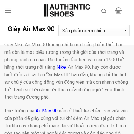
Bỏ
qua
nội
dung
Giày Air Max 90
Giày Nike Air Max 90 không chỉ là một sản phẩm thể thao,
mà còn là một biểu tượng trong thế giới của thời trang và
phong cách cá nhân. Ra đời lần đầu tiên vào năm 1990 bởi
hãng thời trang nổi tiếng
Nike
, Air Max 90, hay còn được
biết đến với cái tên “Air Max III” ban đầu, không chỉ thu hút
sự chú ý của cộng đồng vận động viên mà còn nhanh chóng
trở thành sự lựa chọn ưa thích của những người yêu thích
thời trang đường phố.
Đặc trưng của
Air Max 90
nằm ở thiết kế chiều cao vừa vặn
của phần đế giày cùng với túi khí đệm Air Max tại gót chân.
Túi khí này không chỉ mang lại sự thoải mái và đệm tốt, mà
còn tạo nên một vẻ ngoài đặc trưng và độc đáo cho đôi