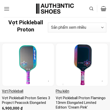
Bỏ
qua
nội
dung
Vợt Pickleball
Proton
Vợt Pickleball
Phụ kiện
Vợt Pickleball Proton Series 3
Vợt Pickleball Proton Flamingo
Project Peacock Elongated
13mm Elongated Limited
Edition ‘Cream Pink’
6,900,000
₫