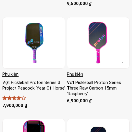
9,500,000
₫
Phụ kiện
Phụ kiện
Vợt Pickleball Proton Series 3
Vợt Pickleball Proton Series
Project Peacock ‘Year Of Horse’
Three Raw Carbon 15mm
‘Raspberry’
6,900,000
₫
Được
7,900,000
₫
xếp hạng
4
5 sao