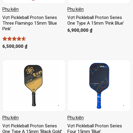
Phụ kiện
Phụ kiện
Vợt Pickleball Proton Series
Vợt Pickleball Proton Series
Three Flamingo 15mm ‘Blue
One Type A 15mm ‘Pink Blue’
Pink’
6,900,000
₫
Được xếp
6,500,000
₫
hạng
4.56
5 sao
Phụ kiện
Phụ kiện
Vợt Pickleball Proton Series
Vợt Pickleball Proton Series
One Type A 15mm ‘Black Gold’
Four 15mm ‘Blue’