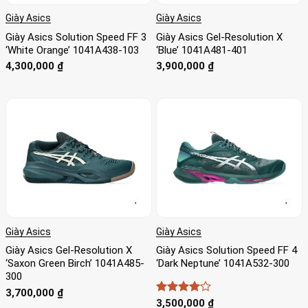
Giày Asics
Giày Asics
Giày Asics Solution Speed FF 3
Giày Asics Gel-Resolution X
‘White Orange’ 1041A438-103
‘Blue’ 1041A481-401
4,300,000
₫
3,900,000
₫
Giày Asics
Giày Asics
Giày Asics Gel-Resolution X
Giày Asics Solution Speed FF 4
‘Saxon Green Birch’ 1041A485-
‘Dark Neptune’ 1041A532-300
300
3,700,000
₫
Được
3,500,000
₫