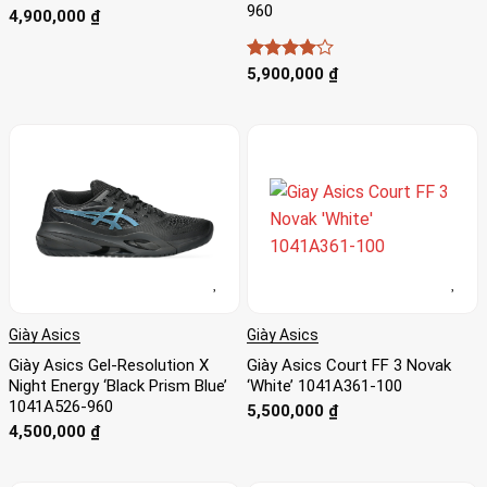
960
4,900,000
₫
Được
5,900,000
₫
xếp hạng
4
5 sao
Giày Asics
Giày Asics
Giày Asics Gel-Resolution X
Giày Asics Court FF 3 Novak
Night Energy ‘Black Prism Blue’
‘White’ 1041A361-100
1041A526-960
5,500,000
₫
4,500,000
₫