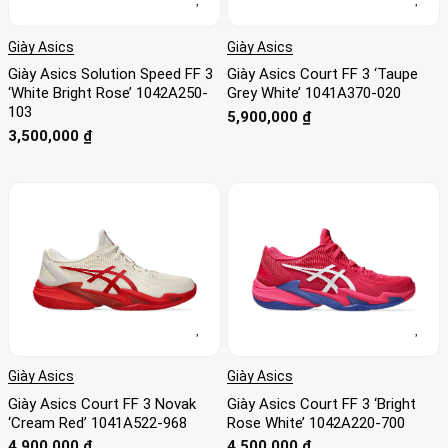
Giày Asics
Giày Asics
Giày Asics Solution Speed FF 3
Giày Asics Court FF 3 ‘Taupe
‘White Bright Rose’ 1042A250-
Grey White’ 1041A370-020
103
5,900,000
₫
3,500,000
₫
Giày Asics
Giày Asics
Giày Asics Court FF 3 Novak
Giày Asics Court FF 3 ‘Bright
‘Cream Red’ 1041A522-968
Rose White’ 1042A220-700
4,900,000
₫
4,500,000
₫