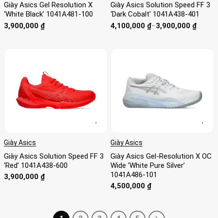
Giày Asics Gel Resolution X
Giày Asics Solution Speed FF 3
‘White Black’ 1041A481-100
‘Dark Cobalt’ 1041A438-401
Khoảng
3,900,000
₫
4,100,000
₫
–
3,900,000
₫
giá:
từ
3,900,000 ₫
đến
4,100,000 ₫
Giày Asics
Giày Asics
Giày Asics Solution Speed FF 3
Giày Asics Gel-Resolution X OC
‘Red’ 1041A438-600
Wide ‘White Pure Silver’
1041A486-101
3,900,000
₫
4,500,000
₫