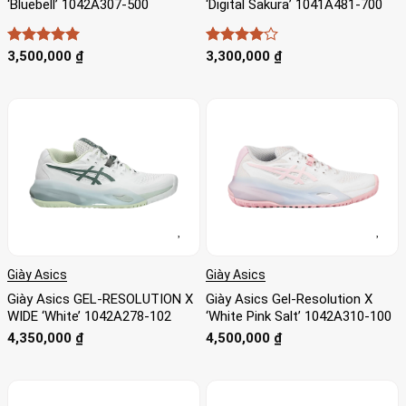
‘Bluebell’ 1042A307-500
‘Digital Sakura’ 1041A481-700
Được xếp
3,500,000
₫
Được
3,300,000
₫
hạng
5
5
xếp hạng
sao
4
5 sao
Giày Asics
Giày Asics
Giày Asics GEL-RESOLUTION X
Giày Asics Gel-Resolution X
WIDE ‘White’ 1042A278-102
‘White Pink Salt’ 1042A310-100
4,350,000
₫
4,500,000
₫