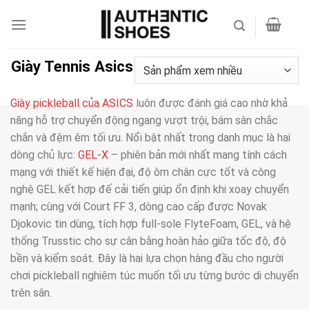
Bỏ
qua
nội
dung
Giày Tennis Asics
Giày pickleball của ASICS
luôn được đánh giá cao nhờ khả
năng hỗ trợ chuyển động ngang vượt trội, bám sân chắc
chắn và đệm êm tối ưu. Nổi bật nhất trong danh mục là hai
dòng chủ lực:
GEL-X
– phiên bản mới nhất mang tính cách
mạng với thiết kế hiện đại, độ ôm chân cực tốt và công
nghệ GEL kết hợp đế cải tiến giúp ổn định khi xoay chuyển
mạnh; cùng với Court FF 3, dòng cao cấp được Novak
Djokovic tin dùng, tích hợp full-sole FlyteFoam, GEL, và hệ
thống Trusstic cho sự cân bằng hoàn hảo giữa tốc độ, độ
bền và kiểm soát. Đây là hai lựa chọn hàng đầu cho người
chơi pickleball nghiêm túc muốn tối ưu từng bước di chuyển
trên sân.