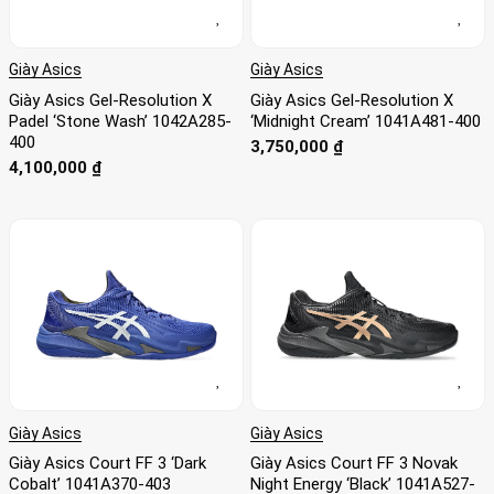
phối màu OG truyền thống. Ngoài ra Authentic Shoes còn
mang đến dịch vụ Order giày cho các phiên bản cực hiếm
của 4D từ các đối tác uy tín trên toàn cầu của
Asics
.
Giày Asics
Giày Asics
Giày Asics Gel-Resolution X
Giày Asics Gel-Resolution X
Padel ‘Stone Wash’ 1042A285-
‘Midnight Cream’ 1041A481-400
400
3,750,000
₫
4,100,000
₫
Giày Asics
Giày Asics
Giày Asics Court FF 3 ‘Dark
Giày Asics Court FF 3 Novak
Cobalt’ 1041A370-403
Night Energy ‘Black’ 1041A527-