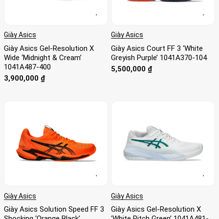
Giày Asics
Giày Asics
Giày Asics Gel-Resolution X
Giày Asics Court FF 3 ‘White
Wide ‘Midnight & Cream’
Greyish Purple’ 1041A370-104
1041A487-400
5,500,000
₫
3,900,000
₫
Giày Asics
Giày Asics
Giày Asics Solution Speed FF 3
Giày Asics Gel-Resolution X
Shocking ‘Orange Black’
‘White Pitch Green’ 1041A481-