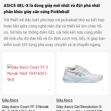
ASICS GEL-X là dòng giày mới nhất và đột phá nhất
phân khúc giày sân cứng Pickleball
Với thiết kế đặc biệt phù hợp với pickleball nhờ sự kết hợp
hoàn hảo giữa công nghệ hiện đại và thiết kế ôm chân tối
ưu. Sở hữu hệ thống đệm GEL cải tiến kết hợp cùng phần
đế mới cho độ đàn hồi và ổn định vượt trội, GEL-X giúp bạn
kiểm soát tốt từng pha xoay chuyển và di chuyển ngang
nhanh. Thiết kế upper ôm gọn bàn chân nhưng vẫn thoáng
khí, mang lại cảm giác vừa vặn, chắc chắn và dễ chịu suốt
trận đấu. Đây chính là lựa chọn hàng đầu cho những ai yêu
cầu cao về hiệu suất và độ tin cậy trên sân pickleball.
ASICS Court FF 3 Novak là đôi giày Pickleball cao cấp
nhất của ASICS
Mẫu giày này được thiết kế dành riêng cho các vận động
viên thi đấu ở cường độ cao – và hoàn hảo cho sân
Giày Asics
Giày Asics
pickleball. Sở hữu công nghệ đệm FlyteFoam™ toàn phần
Giày Asics Court FF 3 Novak
Giày Asics Gel Resolution X
kết hợp với lớp GEL ở gót và mũi, FF 3 mang lại cảm giác êm