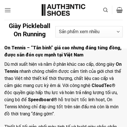
Bỏ
qua
nội
dung
Giày Pickleball
On Running
On Tennis – “Tân binh” giá cao nhưng đáng từng đồng,
được săn đón cực mạnh tại Việt Nam
Dù mới xuất hiện và nằm ở phân khúc cao cấp, dòng giày
On
Tennis
nhanh chóng chiếm được cảm tình của giới chơi thể
thao Việt nhờ thiết kế thời thượng, chất liệu cao cấp và
cảm giác mang cực kỳ êm ái. Với công nghệ
CloudTec®
độc quyền giúp hấp thụ lực và hoàn trả năng lượng tối ưu,
cùng bộ đế
Speedboard®
hỗ trợ bứt tốc linh hoạt, On
Tennis không chỉ đáp ứng tốt trên sân đấu mà còn là món
đồ thời trang “đáng gờm”.
Thiết kế tối giản, phối màu tinh tế và build giày chắc chắn