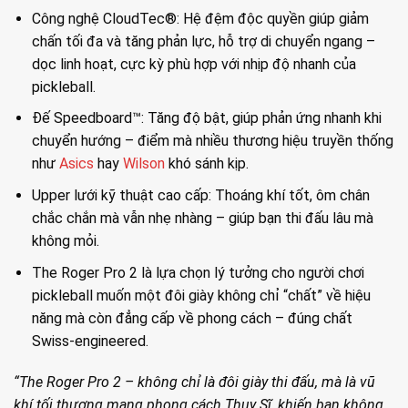
Công nghệ CloudTec®: Hệ đệm độc quyền giúp giảm
chấn tối đa và tăng phản lực, hỗ trợ di chuyển ngang –
dọc linh hoạt, cực kỳ phù hợp với nhịp độ nhanh của
pickleball.
Đế Speedboard™: Tăng độ bật, giúp phản ứng nhanh khi
chuyển hướng – điểm mà nhiều thương hiệu truyền thống
như
Asics
hay
Wilson
khó sánh kịp.
Upper lưới kỹ thuật cao cấp: Thoáng khí tốt, ôm chân
chắc chắn mà vẫn nhẹ nhàng – giúp bạn thi đấu lâu mà
không mỏi.
The Roger Pro 2 là lựa chọn lý tưởng cho người chơi
pickleball muốn một đôi giày không chỉ “chất” về hiệu
năng mà còn đẳng cấp về phong cách – đúng chất
Swiss-engineered.
“The Roger Pro 2 – không chỉ là đôi giày thi đấu, mà là vũ
khí tối thượng mang phong cách Thụy Sĩ, khiến bạn không