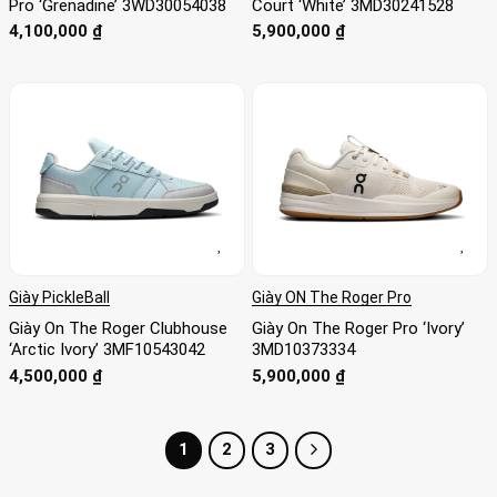
Pro ‘Grenadine’ 3WD30054038
Court ‘White’ 3MD30241528
4,100,000
₫
5,900,000
₫
Giày PickleBall
Giày ON The Roger Pro
Giày On The Roger Clubhouse
Giày On The Roger Pro ‘Ivory’
‘Arctic Ivory’ 3MF10543042
3MD10373334
4,500,000
₫
5,900,000
₫
1
2
3