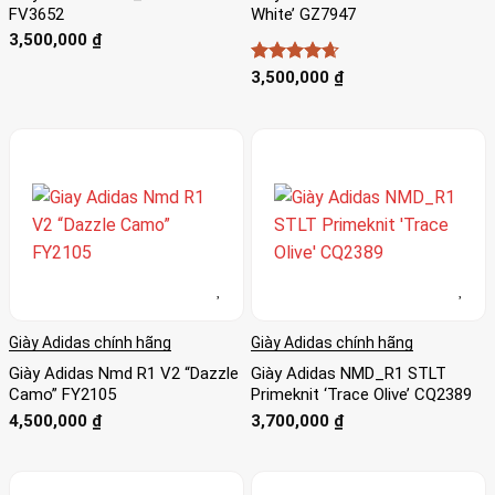
FV3652
White’ GZ7947
3,500,000
₫
Được xếp
3,500,000
₫
hạng
4.67
5 sao
Giày Adidas chính hãng
Giày Adidas chính hãng
Giày Adidas Nmd R1 V2 “Dazzle
Giày Adidas NMD_R1 STLT
Camo” FY2105
Primeknit ‘Trace Olive’ CQ2389
4,500,000
₫
3,700,000
₫