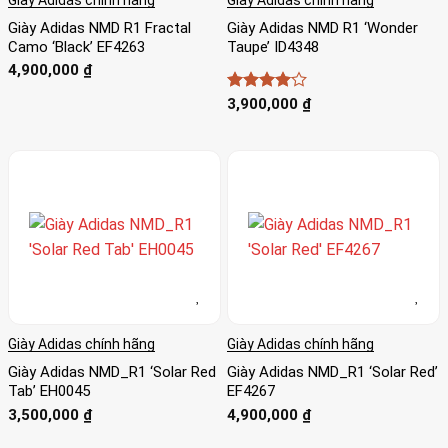
Giày Adidas NMD R1 Fractal
Giày Adidas NMD R1 ‘Wonder
Camo ‘Black’ EF4263
Taupe’ ID4348
4,900,000
₫
Được
3,900,000
₫
xếp hạng
4
5 sao
Giày Adidas chính hãng
Giày Adidas chính hãng
Giày Adidas NMD_R1 ‘Solar Red
Giày Adidas NMD_R1 ‘Solar Red’
Tab’ EH0045
EF4267
3,500,000
₫
4,900,000
₫