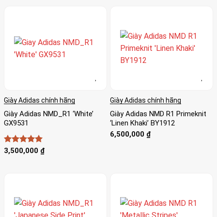
Giày Adidas chính hãng
Giày Adidas chính hãng
Giày Adidas NMD_R1 ‘White’
Giày Adidas NMD R1 Primeknit
GX9531
‘Linen Khaki’ BY1912
6,500,000
₫
Được xếp
3,500,000
₫
hạng
5
5
sao